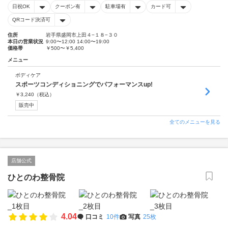
日祝OK
クーポン有
駐車場有
カード可
QRコード決済可
住所
岩手県盛岡市上田４−１８−３０
本日の営業状況
9:00〜12:00 14:00〜19:00
価格帯
￥500〜￥5,400
メニュー
ボディケア
スポーツコンディショニングでパフォーマンスup!
￥
3,240
（税込）
販売中
全てのメニューを見る
店舗公式
ひとのわ整骨院
4.04
口コミ
10件
写真
25枚