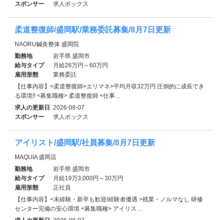
スポンサー
求人ボックス
柔道整復師/盛岡駅/業務委託募集/8月7日更新
NAORU鍼灸整体 盛岡院
勤務地
岩手県 盛岡市
給与タイプ
月給26万円～60万円
雇用形態
業務委託
【仕事内容】<柔道整復師×エリマネ>平均月収32万円 圧倒的に成長でき
る環境!! <募集職種> 柔道整復師 <仕事…
求人の更新日
2026-08-07
スポンサー
求人ボックス
アイリスト/盛岡駅/社員募集/8月7日更新
MAQUIA 盛岡店
勤務地
岩手県 盛岡市
給与タイプ
月給19万3,000円～30万円
雇用形態
正社員
【仕事内容】<未経験・新卒も歓迎/経験者優遇 >残業・ノルマなし 研修
センター完備の安心環境 <募集職種> アイリス…