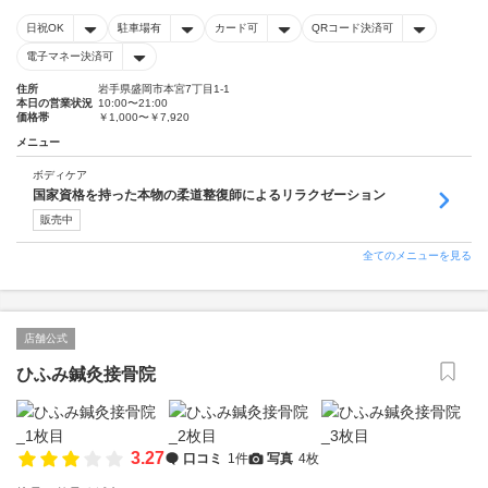
日祝OK
駐車場有
カード可
QRコード決済可
電子マネー決済可
住所
岩手県盛岡市本宮7丁目1-1
本日の営業状況
10:00〜21:00
価格帯
￥1,000〜￥7,920
メニュー
ボディケア
国家資格を持った本物の柔道整復師によるリラクゼーション
販売中
全てのメニューを見る
店舗公式
ひふみ鍼灸接骨院
3.27
口コミ
1件
写真
4枚