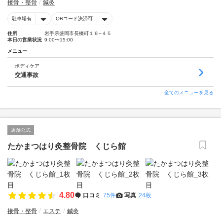
接骨・整骨
鍼灸
駐車場有
QRコード決済可
住所
岩手県盛岡市長橋町１６−４５
本日の営業状況
9:00〜15:00
メニュー
ボディケア
交通事故
全てのメニューを見る
店舗公式
たかまつはり灸整骨院 くじら館
4.80
口コミ
75件
写真
24枚
接骨・整骨
エステ
鍼灸