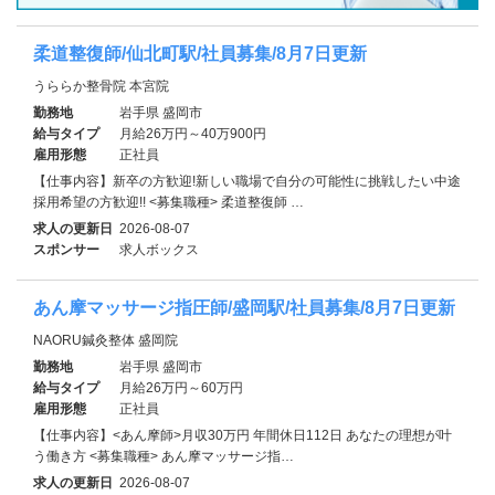
柔道整復師/仙北町駅/社員募集/8月7日更新
うららか整骨院 本宮院
勤務地
岩手県 盛岡市
給与タイプ
月給26万円～40万900円
雇用形態
正社員
【仕事内容】新卒の方歓迎!新しい職場で自分の可能性に挑戦したい中途
採用希望の方歓迎!! <募集職種> 柔道整復師 …
求人の更新日
2026-08-07
スポンサー
求人ボックス
あん摩マッサージ指圧師/盛岡駅/社員募集/8月7日更新
NAORU鍼灸整体 盛岡院
勤務地
岩手県 盛岡市
給与タイプ
月給26万円～60万円
雇用形態
正社員
【仕事内容】<あん摩師>月収30万円 年間休日112日 あなたの理想が叶
う働き方 <募集職種> あん摩マッサージ指…
求人の更新日
2026-08-07