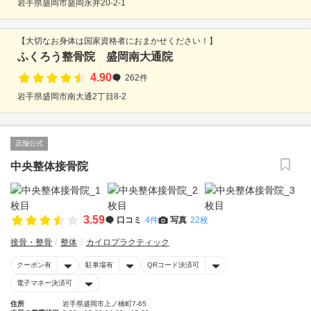
岩手県盛岡市盛岡永井20-2-1
【大切なお身体は国家資格者におまかせください！】
ふくろう整骨院 盛岡南大通院
4.90
262件
岩手県盛岡市南大通2丁目8-2
店舗公式
中央整体接骨院
3.59
口コミ
4件
写真
22枚
接骨・整骨
整体
カイロプラクティック
クーポン有
駐車場有
QRコード決済可
電子マネー決済可
住所
岩手県盛岡市上ノ橋町7-65