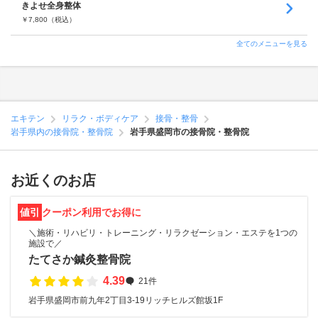
きよせ全身整体
￥
7,800
（税込）
全てのメニューを見る
エキテン
リラク・ボディケア
接骨・整骨
岩手県内の接骨院・整骨院
岩手県盛岡市の接骨院・整骨院
お近くのお店
値引
クーポン利用でお得に
＼施術・リハビリ・トレーニング・リラクゼーション・エステを1つの
施設で／
たてさか鍼灸整骨院
4.39
21件
岩手県盛岡市前九年2丁目3-19リッチヒルズ館坂1F