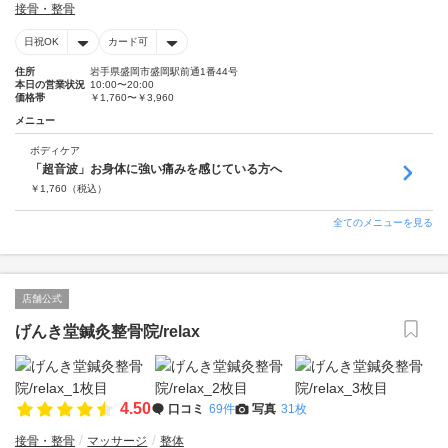
接骨・整骨
日祝OK
カード可
住所
岩手県盛岡市盛岡駅前通1番44号
本日の営業状況
10:00〜20:00
価格帯
￥1,760〜￥3,960
メニュー
ボディケア
「超音波」お身体に強い痛みを感じている方へ
￥
1,760
（税込）
全てのメニューを見る
店舗公式
げんき堂鍼灸整骨院/relax
4.50
口コミ
69件
写真
31枚
接骨・整骨
マッサージ
整体