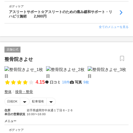
ボディケア
アスリートサポート☆アスリートのための痛み緩和サポート・リ
ハビリ施術 2,980円
全てのメニューを見る
店舗公式
整骨院きよせ
4.15
口コミ
18件
写真
9枚
整体
接骨・整骨
日祝OK
駐車場有
住所
岩手県盛岡市中央通１丁目６−２６
本日の営業状況
10:00〜16:00
メニュー
ボディケア