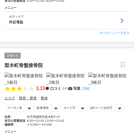
本日の営業状況
9:30〜12:00 14:00〜15:00
メニュー
ボディケア
外反母趾
全てのメニューを見る
店舗公式
梨木町骨盤接骨院
3.33
口コミ
6件
写真
20枚
エステ
接骨・整骨
整体
クーポン有
駐車場有
カード可
QRコード決済可
住所
岩手県盛岡市梨木町5-47
本日の営業状況
9:00〜12:00 13:00〜15:00
価格帯
￥3,000〜￥6,050
メニュー