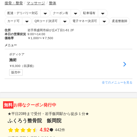
接骨・整骨
マッサージ
整体
配達・デリバリー対応
クーポン有
駐車場有
カード可
QRコード決済可
電子マネー決済可
柔道整復師
住所
岩手県盛岡市緑が丘4丁目1-61 2F
本日の営業状況
9:00〜14:00
価格帯
￥1,000〜￥7,500
メニュー
ボディケア
施術
￥
6,000
（非課税）
販売中
全てのメニューを見る
無料
お得なクーポン発行中
★平日20時まで受付・岩手飯岡駅から徒歩１分★
ふくろう整骨院 飯岡院
4.92
442件