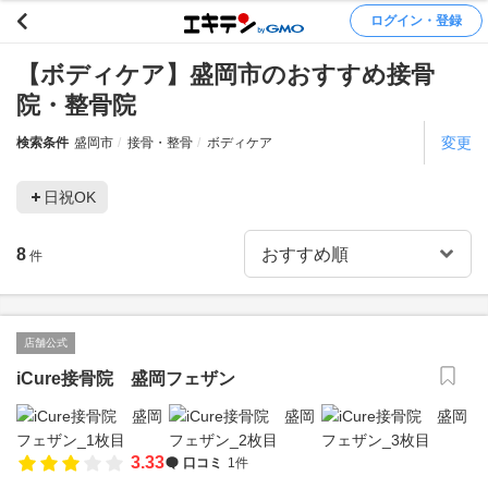
ログイン・登録
【ボディケア】盛岡市のおすすめ接骨
院・整骨院
変更
検索条件
盛岡市
接骨・整骨
ボディケア
日祝OK
8
件
店舗公式
iCure接骨院 盛岡フェザン
3.33
口コミ
1件