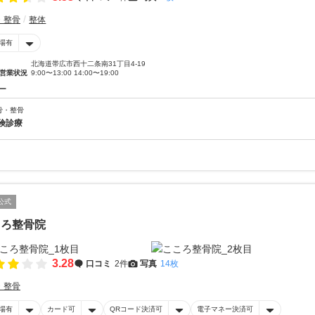
・整骨
整体
場有
北海道帯広市西十二条南31丁目4-19
営業状況
9:00〜13:00 14:00〜19:00
ー
骨・整骨
険診療
公式
ころ整骨院
3.28
口コミ
2件
写真
14枚
・整骨
場有
カード可
QRコード決済可
電子マネー決済可