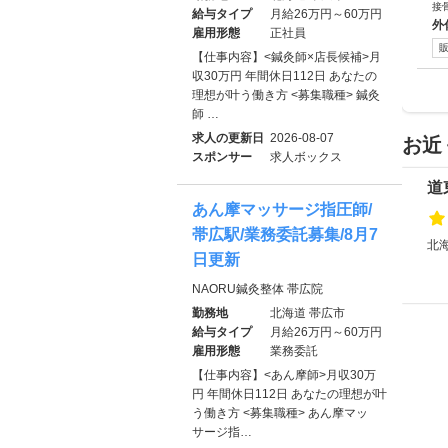
接
給与タイプ
月給26万円～60万円
外
雇用形態
正社員
【仕事内容】<鍼灸師×店長候補>月
収30万円 年間休日112日 あなたの
理想が叶う働き方 <募集職種> 鍼灸
師 …
求人の更新日
2026-08-07
お近
スポンサー
求人ボックス
道
あん摩マッサージ指圧師/
帯広駅/業務委託募集/8月7
北
日更新
NAORU鍼灸整体 帯広院
勤務地
北海道 帯広市
給与タイプ
月給26万円～60万円
雇用形態
業務委託
【仕事内容】<あん摩師>月収30万
円 年間休日112日 あなたの理想が叶
う働き方 <募集職種> あん摩マッ
サージ指…