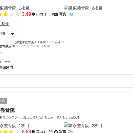
3.49
口コミ
3件
写真
8枚
・整骨
場有
北海道帯広市西１２条南１１丁目４−１
営業状況
9:00〜11:30 14:00〜18:30
ー
骨・整骨
康保険内
公式
永整骨院
身体のトラブルに対応してきたからこそ、できることがある
3.53
口コミ
2件
写真
7枚