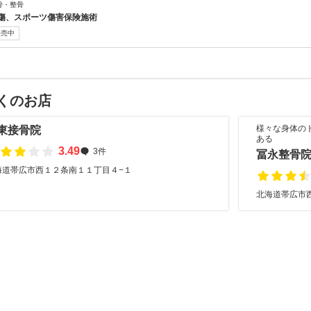
骨・整骨
傷、スポーツ傷害保険施術
販売中
くのお店
様々な身体の
東接骨院
ある
3.49
3件
冨永整骨
海道帯広市西１２条南１１丁目４−１
北海道帯広市西