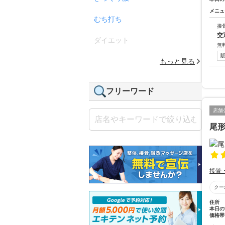
メニュ
むち打ち
接
交
ダイエット
無
もっと見る
フリーワード
店舗
尾
接骨
クー
住所
本日の
価格帯