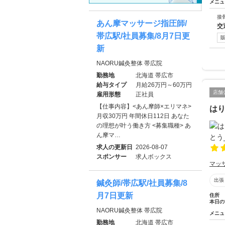
メニュ
接
あん摩マッサージ指圧師/
交
帯広駅/社員募集/8月7日更
新
NAORU鍼灸整体 帯広院
勤務地
北海道 帯広市
給与タイプ
月給26万円～60万円
店舗
雇用形態
正社員
【仕事内容】<あん摩師×エリマネ>
は
月収30万円 年間休日112日 あなた
の理想が叶う働き方 <募集職種> あ
ん摩マ…
求人の更新日
2026-08-07
スポンサー
求人ボックス
マッ
出張
鍼灸師/帯広駅/社員募集/8
月7日更新
住所
本日の
NAORU鍼灸整体 帯広院
メニュ
勤務地
北海道 帯広市