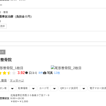
ー
骨・整骨
通事故治療（負担金０円）
料
販売中
公式
形整骨院
3.92
口コミ
8件
写真
12枚
・整骨
マッサージ
ポン有
駐車場有
カード可
QRコード決済可
電子マネー決
北海道帯広市西２０条南３丁目７−９
営業状況
9:00〜19:30
￥600〜￥1,000