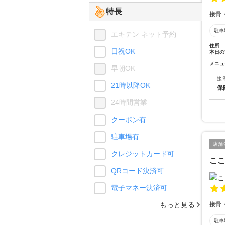
特長
接骨
駐車
エキテン ネット予約
住所
日祝OK
本日の
メニュ
早朝OK
接
21時以降OK
保
24時間営業
クーポン有
駐車場有
店舗
クレジットカード可
こ
QRコード決済可
電子マネー決済可
もっと見る
接骨
駐車