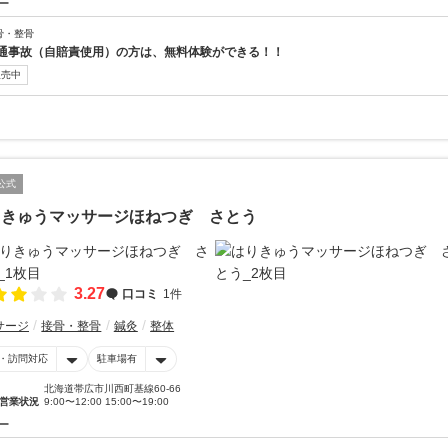
ー
骨・整骨
通事故（自賠責使用）の方は、無料体験ができる！！
販売中
公式
りきゅうマッサージほねつぎ さとう
3.27
口コミ
1件
サージ
接骨・整骨
鍼灸
整体
・訪問対応
駐車場有
北海道帯広市川西町基線60-66
営業状況
9:00〜12:00 15:00〜19:00
ー