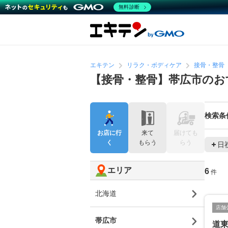
無料診断
エキテン
リラク・ボディケア
接骨・整骨
【接骨・整骨】帯広市のお
検索条
お店に行
来て
届けても
く
もらう
らう
日
エリア
6
件
北海道
店舗
帯広市
道