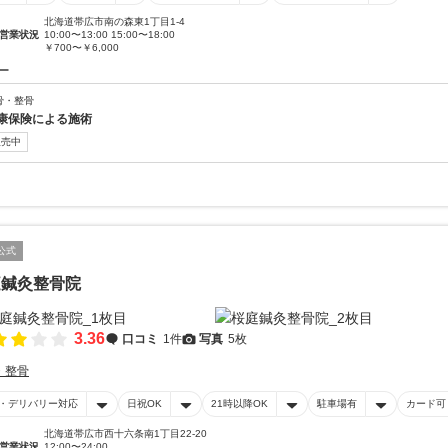
北海道帯広市南の森東1丁目1-4
営業状況
10:00〜13:00 15:00〜18:00
￥700〜￥6,000
ー
骨・整骨
康保険による施術
販売中
公式
庭鍼灸整骨院
3.36
口コミ
1件
写真
5枚
・整骨
・デリバリー対応
日祝OK
21時以降OK
駐車場有
カード可
北海道帯広市西十六条南1丁目22-20
営業状況
12:00〜24:00