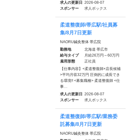
求人の更新日
2026-08-07
スポンサー
求人ボックス
柔道整復師/帯広駅/社員募
集/8月7日更新
NAORU鍼灸整体 帯広院
勤務地
北海道 帯広市
給与タイプ
月給26万円～60万円
雇用形態
正社員
【仕事内容】<柔道整復師×店長候補
>平均月収32万円 圧倒的に成長でき
る環境!! <募集職種> 柔道整復師 <仕
事…
求人の更新日
2026-08-07
スポンサー
求人ボックス
柔道整復師/帯広駅/業務委
託募集/8月7日更新
NAORU鍼灸整体 帯広院