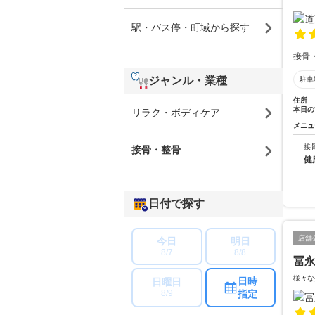
駅・バス停・町域から探す
接骨
ジャンル・業種
駐車
住所
本日の
リラク・ボディケア
メニュ
接
接骨・整骨
健
日付で探す
店舗
今日
明日
8/7
8/8
冨
様々な
日時
日曜日
指定
8/9