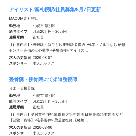
アイリスト/新札幌駅/社員募集/8月7日更新
MAQUIA 新札幌店
勤務地
札幌市 厚別区
給与タイプ
月給20万円～30万円
雇用形態
正社員
【仕事内容】<未経験・新卒も歓迎/経験者優遇 >残業・ノルマなし 研修
センター完備の安心環境 <募集職種> アイリス…
求人の更新日
2026-08-07
スポンサー
求人ボックス
整骨院・接骨院にて柔道整復師
りまーる接骨院
勤務地
札幌市 厚別区
給与タイプ
月給23万円～35万円
雇用形態
正社員
【仕事内容】受付業務 施術業務 顧客管理業務 日報 保険請求業務 など
【経験・資格】<応募要件> 柔道整復師 未経験…
求人の更新日
2026-08-06
スポンサー
求人ボックス