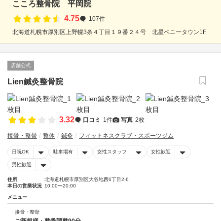
こころ整骨院 平岡院
4.75
107件
北海道札幌市厚別区上野幌3条４丁目１９番２４号 北星ベニータウン1F
店舗公式
Lien鍼灸整骨院
3.32
口コミ
1件
写真
2枚
接骨・整骨
整体
鍼灸
フィットネスクラブ・スポーツジム
日祝OK
駐車場有
女性スタッフ
女性歓迎
男性歓迎
住所
北海道札幌市厚別区大谷地西6丁目2-6
本日の営業状況
10:00〜20:00
メニュー
接骨・整骨