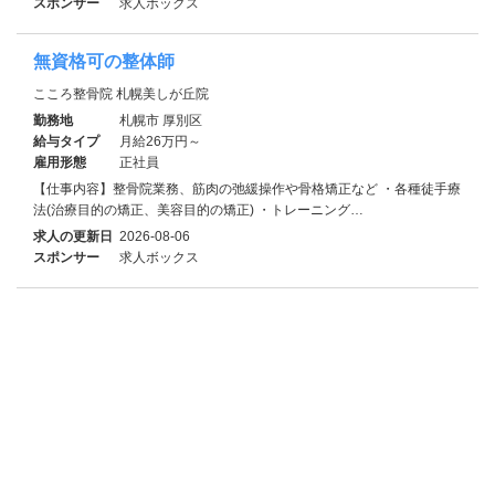
スポンサー
求人ボックス
無資格可の整体師
こころ整骨院 札幌美しが丘院
勤務地
札幌市 厚別区
給与タイプ
月給26万円～
雇用形態
正社員
【仕事内容】整骨院業務、筋肉の弛緩操作や骨格矯正など ・各種徒手療
法(治療目的の矯正、美容目的の矯正) ・トレーニング…
求人の更新日
2026-08-06
スポンサー
求人ボックス