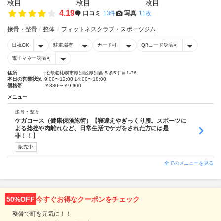
4.19
口コミ
13件
写真
11枚
接骨・整骨
整体
フィットネスクラブ・スポーツジム
日祝OK
駐車場有
カード可
QRコード決済可
電子マネー決済可
住所
北海道札幌市厚別区厚別西５条5丁目1-36
本日の営業状況
9:00〜12:00 14:00〜18:00
価格帯
￥830〜￥9,900
メニュー
接骨・整骨
ケガコース（健康保険施術）【寝違えやぎっくり腰。スポーツに
よる捻挫や肉離れなど、日常生活でケガをされた方には是
非！！】
販売中
全てのメニューを見る
50%OFF
今すぐお得なクーポンをチェック
整骨で町を元気に！！