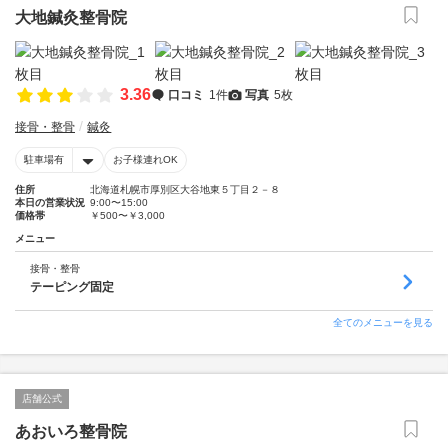
大地鍼灸整骨院
3.36
口コミ
1件
写真
5枚
接骨・整骨
鍼灸
駐車場有
お子様連れOK
住所
北海道札幌市厚別区大谷地東５丁目２－８
本日の営業状況
9:00〜15:00
価格帯
￥500〜￥3,000
メニュー
接骨・整骨
テーピング固定
全てのメニューを見る
店舗公式
あおいろ整骨院