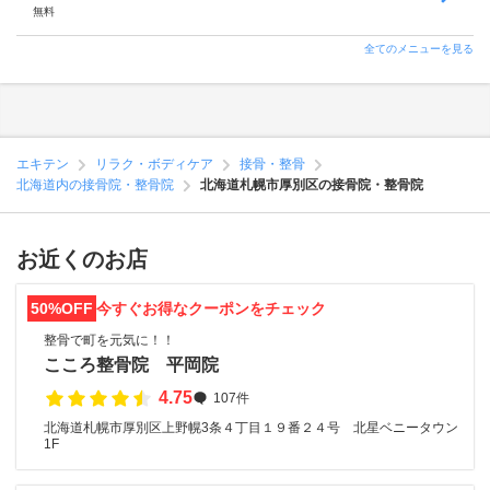
無料
全てのメニューを見る
エキテン
リラク・ボディケア
接骨・整骨
北海道内の接骨院・整骨院
北海道札幌市厚別区の接骨院・整骨院
お近くのお店
50%OFF
今すぐお得なクーポンをチェック
整骨で町を元気に！！
こころ整骨院 平岡院
4.75
107件
北海道札幌市厚別区上野幌3条４丁目１９番２４号 北星ベニータウン
1F