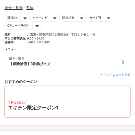
接骨・整骨
整体
日祝OK
クーポン有
駐車場有
カード可
QRコード決済可
住所
北海道札幌市厚別区上野幌3条４丁目１９番２４号
本日の営業状況
9:00〜14:00
価格帯
￥900〜￥5,600
メニュー
接骨・整骨
【保険診療】3割負担の方
全てのメニューを見る
おすすめのクーポン
50
PickUp
エキテン限定クーポン1