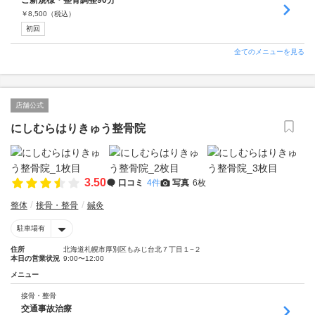
ご新規様・整骨調整90分
￥
8,500
（税込）
初回
全てのメニューを見る
店舗公式
にしむらはりきゅう整骨院
3.50
口コミ
4件
写真
6枚
整体
接骨・整骨
鍼灸
駐車場有
住所
北海道札幌市厚別区もみじ台北７丁目１−２
本日の営業状況
9:00〜12:00
メニュー
接骨・整骨
交通事故治療