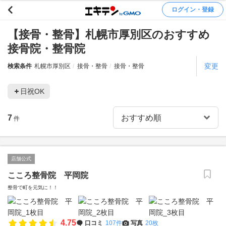
ログイン・登録
【接骨・整骨】札幌市厚別区のおすすめ
接骨院・整骨院
変更
検索条件
札幌市厚別区
接骨・整骨
接骨・整骨
日祝OK
7
件
店舗公式
こころ整骨院 平岡院
整骨で町を元気に！！
4.75
口コミ
107件
写真
20枚