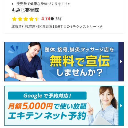
♦ 美姿勢で健康な身体づくりを！！♦
もみじ整骨院
4.74
66件
北海道札幌市厚別区厚別東1条6丁目2ｰ8テクノストリートA