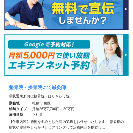
整骨院・接骨院にて鍼灸師
環状通東あおば接骨院・はりきゅう院
勤務地
札幌市 東区
給与タイプ
月給26万7,700円～30万円
雇用形態
正社員
【仕事内容】施術を中心とした院内業務をお任せいたします。 患者様の
症状や要望をしっかりとヒアリングして治療内容を提案し…