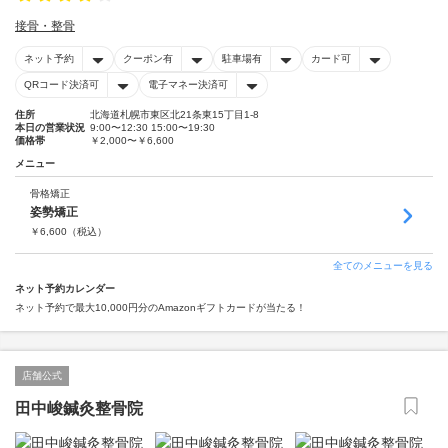
接骨・整骨
ネット予約
クーポン有
駐車場有
カード可
QRコード決済可
電子マネー決済可
住所
北海道札幌市東区北21条東15丁目1-8
本日の営業状況
9:00〜12:30 15:00〜19:30
価格帯
￥2,000〜￥6,600
メニュー
骨格矯正
姿勢矯正
￥
6,600
（税込）
全てのメニューを見る
ネット予約カレンダー
ネット予約で最大10,000円分のAmazonギフトカードが当たる！
店舗公式
田中峻鍼灸整骨院