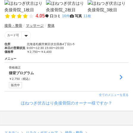
4.05
口コミ
16件
写真
11枚
接骨・整骨
マッサージ
整体
カード可
住所
北海道札幌市東区伏古四条4丁目1-5
本日の営業状況
9:00〜12:30 15:00〜20:00
価格帯
￥2,750〜￥4,400
メニュー
骨格矯正
猫背プログラム
￥
2,750
（税込）
販売中
全てのメニューを見る
ほねつぎ伏古はり灸接骨院のオーナー様ですか？
エキテン
リラク・ボディケア
接骨・整骨