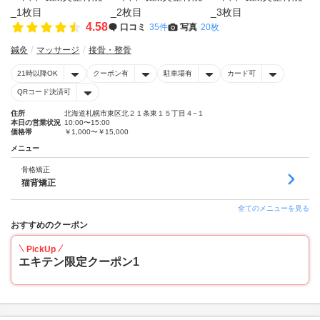
4.58
口コミ
35件
写真
20枚
鍼灸
マッサージ
接骨・整骨
21時以降OK
クーポン有
駐車場有
カード可
QRコード決済可
住所
北海道札幌市東区北２１条東１５丁目４−１
本日の営業状況
10:00〜15:00
価格帯
￥1,000〜￥15,000
メニュー
骨格矯正
猫背矯正
全てのメニューを見る
おすすめのクーポン
PickUp
エキテン限定クーポン1