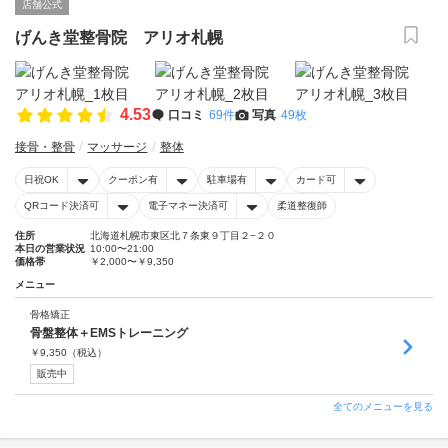
店舗公式
げんき堂整骨院 アリオ札幌
4.53
口コミ
69件
写真
49枚
接骨・整骨
マッサージ
整体
日祝OK
クーポン有
駐車場有
カード可
QRコード決済可
電子マネー決済可
柔道整復師
住所
北海道札幌市東区北７条東９丁目２−２０
本日の営業状況
10:00〜21:00
価格帯
￥2,000〜￥9,350
メニュー
骨格矯正
骨盤整体＋EMSトレーニング
￥
9,350
（税込）
販売中
全てのメニューを見る