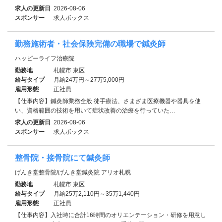
求人の更新日
2026-08-06
スポンサー
求人ボックス
勤務施術者・社会保険完備の職場で鍼灸師
ハッピーライフ治療院
勤務地
札幌市 東区
給与タイプ
月給24万円～27万5,000円
雇用形態
正社員
【仕事内容】鍼灸師業務全般 徒手療法、さまざま医療機器や器具を使
い、資格範囲の技術を用いて症状改善の治療を行っていた…
求人の更新日
2026-08-06
スポンサー
求人ボックス
整骨院・接骨院にて鍼灸師
げんき堂整骨院/げんき堂鍼灸院 アリオ札幌
勤務地
札幌市 東区
給与タイプ
月給25万2,110円～35万1,440円
雇用形態
正社員
【仕事内容】入社時に合計16時間のオリエンテーション・研修を用意し