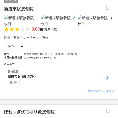
店舗公式
新道東駅接骨院
3.03
写真
6枚
接骨・整骨
マッサージ
整体
日祝OK
住所
北海道札幌市東区北三十三条東15丁目1番1号
本日の営業状況
9:00〜12:30 14:30〜17:30
メニュー
骨格矯正
腰痛でお悩みの方へ
受付中
全てのメニューを見る
ほねつぎ伏古はり灸接骨院