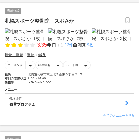
店舗公式
札幌スポーツ整骨院 スポさか
3.35
口コミ
12件
写真
9枚
接骨・整骨
整体
鍼灸
クーポン有
駐車場有
カード可
住所
北海道札幌市東区北７条東８丁目２−５
本日の営業状況
9:00〜14:00
価格帯
￥540〜￥5,000
メニュー
骨格矯正
猫背プログラム
全てのメニューを見る