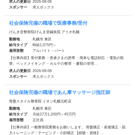
求人の更新日
2026-08-06
スポンサー
求人ボックス
社会保険完備の職場で医療事務/受付
げんき堂整骨院/げんき堂鍼灸院 アリオ札幌
勤務地
札幌市 東区
給与タイプ
時給1,075円～
雇用形態
アルバイト・パート
【仕事内容】受付業務 ・患者さまの誘導 ・簡単な電話対応 ・電気の取
替、ベッドメイキング ・カルテの整理 ・書類の管理…
求人の更新日
2026-08-06
スポンサー
求人ボックス
社会保険完備の職場であん摩マッサージ指圧師
骨盤スタイル整骨院 イオン札幌元町店
勤務地
札幌市 東区
給与タイプ
月給27万1,200円～45万円
雇用形態
正社員
【仕事内容】一般整骨院業務をお願いします。 骨盤矯正・産後矯正・筋
力トレーニング・テーピング・小顔矯正 【経験・資格】…