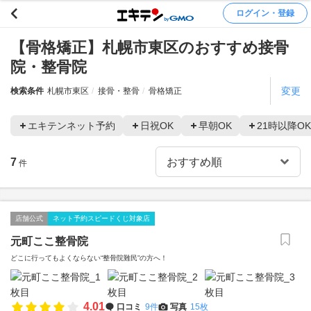
ログイン・登録
【骨格矯正】札幌市東区のおすすめ接骨
院・整骨院
変更
検索条件
札幌市東区
接骨・整骨
骨格矯正
エキテンネット予約
日祝OK
早朝OK
21時以降OK
7
件
店舗公式
ネット予約スピードくじ対象店
元町ここ整骨院
どこに行ってもよくならない“整骨院難民”の方へ！
4.01
口コミ
9件
写真
15枚