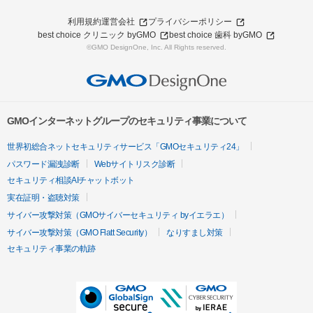
利用規約
運営会社
プライバシーポリシー
best choice クリニック byGMO
best choice 歯科 byGMO
©GMO DesignOne, Inc. All Rights reserved.
GMOインターネットグループのセキュリティ事業について
世界初総合ネットセキュリティサービス「GMOセキュリティ24」
パスワード漏洩診断
Webサイトリスク診断
セキュリティ相談AIチャットボット
実在証明・盗聴対策
サイバー攻撃対策（GMOサイバーセキュリティ byイエラエ）
サイバー攻撃対策（GMO Flatt Security）
なりすまし対策
セキュリティ事業の軌跡