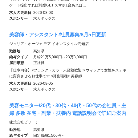
ケート提出すれば報酬GET スマホ1台あれば…
求人の更新日
2026-08-03
スポンサー
求人ボックス
美容師・アシスタント/社員募集/8月5日更新
ジュリア・オージェ モア イオンスタイル高知店
勤務地
高知県
給与タイプ
月給21万5,000円～23万3,000円
雇用形態
正社員
【仕事内容】<ブランク・カット未経験歓迎!!>ウィッグで女性をステキ
に変身させるお仕事です <募集職種> 美容師 …
求人の更新日
2026-08-05
スポンサー
求人ボックス
美容モニター/20代・30代・40代・50代の会社員・主
婦 多数 在宅・副業・扶養内 電話説明会で詳細ご案内
株式会社ビサーチ
勤務地
高知県
給与タイプ
固定報酬1,500円～