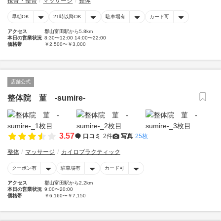
接骨・整骨
マッサージ
整体
早朝OK
21時以降OK
駐車場有
カード可
アクセス
郡山富田駅から5.8km
本日の営業状況
8:30〜12:00 14:00〜22:00
価格帯
￥2,500〜￥3,000
店舗公式
整体院 菫 -sumire-
3.57
口コミ
2件
写真
25枚
整体
マッサージ
カイロプラクティック
クーポン有
駐車場有
カード可
アクセス
郡山富田駅から2.2km
本日の営業状況
9:00〜20:00
価格帯
￥6,160〜￥7,150