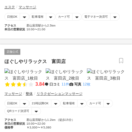
エステ
マッサージ
日祝OK
駐車場有
カード可
電子マネー決済可
アクセス
郡山富田駅から2.5km
本日の営業状況
10:00〜21:00
店舗公式
ほぐしやリラックス 富田店
3.84
口コミ
11件
写真
12枚
マッサージ
整体
リラクゼーションマッサージ
日祝OK
21時以降OK
駐車場有
カード可
QRコード決済可
アクセス
郡山富田駅から1.2km （徒歩15分）
本日の営業状況
10:00〜22:00
価格帯
￥3,000〜￥5,080