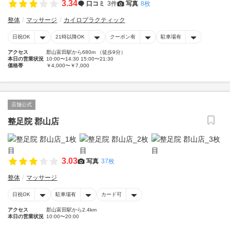
3.34
口コミ
3件
写真
8枚
整体
マッサージ
カイロプラクティック
日祝OK
21時以降OK
クーポン有
駐車場有
アクセス
郡山富田駅から680m （徒歩9分）
本日の営業状況
10:00〜14:30 15:00〜21:30
価格帯
￥4,000〜￥7,000
店舗公式
整足院 郡山店
3.03
写真
37枚
整体
マッサージ
日祝OK
駐車場有
カード可
アクセス
郡山富田駅から2.4km
本日の営業状況
10:00〜20:00