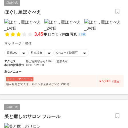
店舗公式
ほぐし屋ほぐべえ
3.45
口コミ
2件
写真
11枚
マッサージ
整体
日祝OK
駐車場有
QRコード決済可
アクセス
郡山富田駅から310m （徒歩4分）
本日の営業状況
10:00〜21:00
主なメニュー
ほぐし・マッサージ
5,910
￥
（税込）
頭～足先まで！オールハンド全身ボディケア90分
店舗公式
美と癒しのサロン フルール