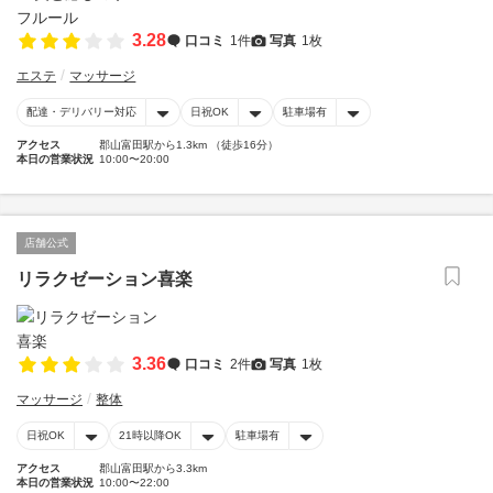
3.28
口コミ
1件
写真
1枚
エステ
マッサージ
配達・デリバリー対応
日祝OK
駐車場有
アクセス
郡山富田駅から1.3km （徒歩16分）
本日の営業状況
10:00〜20:00
店舗公式
リラクゼーション喜楽
3.36
口コミ
2件
写真
1枚
マッサージ
整体
日祝OK
21時以降OK
駐車場有
アクセス
郡山富田駅から3.3km
本日の営業状況
10:00〜22:00