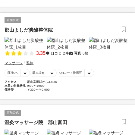
店舗公式
郡山よしだ炭酸整体院
3.35
口コミ
2件
写真
6枚
マッサージ
整体
日祝OK
駐車場有
QRコード決済可
アクセス
郡山富田駅から3.8km
本日の営業状況
9:00〜19:00
価格帯
￥330〜￥9,900
店舗公式
温灸マッサージ院 郡山富田