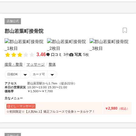
店舗公式
郡山若葉町接骨院
3.46
口コミ
3件
写真
5枚
接骨・整骨
マッサージ
整体
日祝OK
カード可
アクセス
郡山富田駅から1.7km （徒歩22分）
本日の営業状況
10:30〜13:00 15:30〜21:00
価格帯
￥1,500〜￥7,700
主なメニュー
ほぐし・マッサージ
2,980
￥
（税込）
☆初回限定☆【人気No.1】矯正フルコースで全身トータルケア！
店舗公式