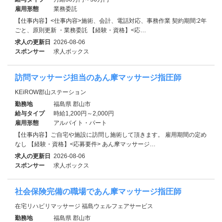
雇用形態
業務委託
【仕事内容】<仕事内容>施術、会計、電話対応、事務作業 契約期間:2年
ごと、原則更新 ・業務委託 【経験・資格】<応…
求人の更新日
2026-08-06
スポンサー
求人ボックス
訪問マッサージ担当のあん摩マッサージ指圧師
KEiROW郡山ステーション
勤務地
福島県 郡山市
給与タイプ
時給1,200円～2,000円
雇用形態
アルバイト・パート
【仕事内容】ご自宅や施設に訪問し施術して頂きます。 雇用期間の定め
なし 【経験・資格】<応募要件> あん摩マッサージ…
求人の更新日
2026-08-06
スポンサー
求人ボックス
社会保険完備の職場であん摩マッサージ指圧師
在宅リハビリマッサージ 福島ウェルフェアサービス
勤務地
福島県 郡山市