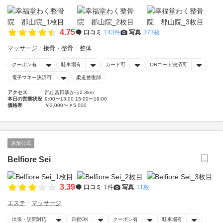
4.75
口コミ
143件
写真
373枚
マッサージ
接骨・整骨
整体
クーポン有
駐車場有
カード可
QRコード決済可
電子マネー決済可
柔道整復師
アクセス
郡山富田駅から2.3km
本日の営業状況
9:00〜13:00 15:00〜19:00
価格帯
￥3,000〜￥5,000
店舗公式
Belfiore Sei
3.39
口コミ
1件
写真
11枚
エステ
マッサージ
出張・訪問対応
日祝OK
クーポン有
駐車場有