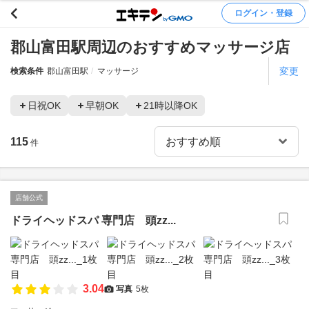
ログイン・登録
郡山富田駅周辺のおすすめマッサージ店
変更
検索条件
郡山富田駅
マッサージ
日祝OK
早朝OK
21時以降OK
115
件
店舗公式
ドライヘッドスパ 専門店 頭zz...
3.04
写真
5枚