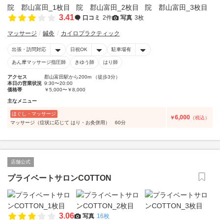
3.41
口コミ
2件
写真
3枚
マッサージ
鍼灸
カイロプラクティック
出張・訪問対応
日祝OK
駐車場有
あん摩マッサージ指圧師
きゆう師
はり師
アクセス
郡山富田駅から200m （徒歩3分）
本日の営業状況
9:30〜20:00
価格帯
￥5,000〜￥8,000
主なメニュー
ほぐし・マッサージ
6,000
￥
（税込）
マッサージ（症状に応じて はり・お灸併用） 60分
店舗公式
プライベートサロンCOTTON
3.06
写真
16枚