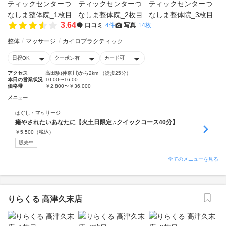
3.64
口コミ
4件
写真
14枚
整体
マッサージ
カイロプラクティック
日祝OK
クーポン有
カード可
アクセス
高田駅(神奈川)から2km （徒歩25分）
本日の営業状況
10:00〜16:00
価格帯
￥2,800〜￥36,000
メニュー
ほぐし・マッサージ
癒やされたいあなたに【火土日限定♫クイックコース40分】
￥
5,500
（税込）
販売中
全てのメニューを見る
りらくる 高津久末店