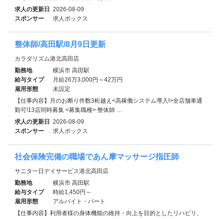
求人の更新日
2026-08-09
スポンサー
求人ボックス
整体師/高田駅/8月9日更新
カラダリズム港北高田店
勤務地
横浜市 高田駅
給与タイプ
月給26万3,000円～42万円
雇用形態
未設定
【仕事内容】月のお断り件数3桁越え<高稼働システム導入!>全店舗車通
勤可!13店同時募集 <募集職種> 整体師 …
求人の更新日
2026-08-09
スポンサー
求人ボックス
社会保険完備の職場であん摩マッサージ指圧師
サニタ一日デイサービス港北高田店
勤務地
横浜市 高田駅
給与タイプ
時給1,450円～
雇用形態
アルバイト・パート
【仕事内容】利用者様の身体機能の維持・向上を目的としたリハビリ、