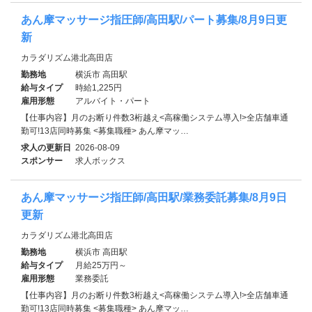
あん摩マッサージ指圧師/高田駅/パート募集/8月9日更
新
カラダリズム港北高田店
勤務地
横浜市 高田駅
給与タイプ
時給1,225円
雇用形態
アルバイト・パート
【仕事内容】月のお断り件数3桁越え<高稼働システム導入!>全店舗車通
勤可!13店同時募集 <募集職種> あん摩マッ…
求人の更新日
2026-08-09
スポンサー
求人ボックス
あん摩マッサージ指圧師/高田駅/業務委託募集/8月9日
更新
カラダリズム港北高田店
勤務地
横浜市 高田駅
給与タイプ
月給25万円～
雇用形態
業務委託
【仕事内容】月のお断り件数3桁越え<高稼働システム導入!>全店舗車通
勤可!13店同時募集 <募集職種> あん摩マッ…