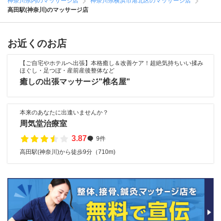
神奈川県内のマッサージ店
神奈川県横浜市港北区のマッサージ店
高田駅(神奈川)のマッサージ店
お近くのお店
【ご自宅やホテルへ出張】本格癒し＆改善ケア！超絶気持ちいい揉み
ほぐし・足つぼ・産前産後整体など
癒しの出張マッサージ"椎名屋"
本来のあなたに出逢いませんか？
周気堂治療室
3.87
9件
高田駅(神奈川)から徒歩9分（710m)