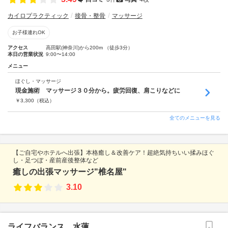
カイロプラクティック
接骨・整骨
マッサージ
お子様連れOK
アクセス
高田駅(神奈川)から200m （徒歩3分）
本日の営業状況
9:00〜14:00
メニュー
ほぐし・マッサージ
現金施術 マッサージ３０分から。疲労回復、肩こりなどに
￥
3,300
（税込）
全てのメニューを見る
【ご自宅やホテルへ出張】本格癒し＆改善ケア！超絶気持ちいい揉みほぐ
し・足つぼ・産前産後整体など
癒しの出張マッサージ"椎名屋"
3.10
ライフバランス 水蓮