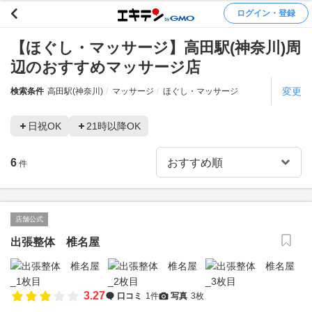
ログイン・登録
【ほぐし・マッサージ】高田駅(神奈川)周
辺のおすすめマッサージ店
変更
検索条件
高田駅(神奈川)
マッサージ
ほぐし・マッサージ
日祝OK
21時以降OK
6
件
店舗公式
出張整体 椎名屋
3.27
口コミ
1件
写真
3枚