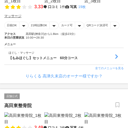
3.33
口コミ
1件
写真
19枚
マッサージ
日祝OK
21時以降OK
カード可
QRコード決済可
アクセス
高田駅(神奈川)から1.8km （徒歩23分）
本日の営業状況
10:00〜26:30
メニュー
ほぐし・マッサージ
【もみほぐし】セットメニュー 60分コース
全てのメニューを見る
りらくる 高津久末店のオーナー様ですか？
店舗公式
高田東整骨院
3.49
口コミ
3件
写真
4枚