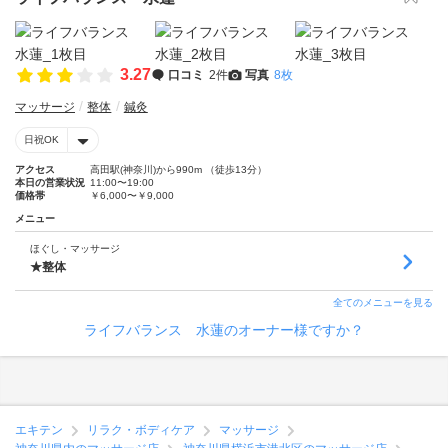
3.27
口コミ
2件
写真
8枚
マッサージ
整体
鍼灸
日祝OK
アクセス
高田駅(神奈川)から990m （徒歩13分）
本日の営業状況
11:00〜19:00
価格帯
￥6,000〜￥9,000
メニュー
ほぐし・マッサージ
★整体
全てのメニューを見る
ライフバランス 水蓮のオーナー様ですか？
エキテン
リラク・ボディケア
マッサージ