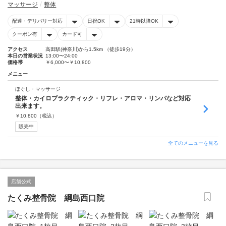
マッサージ
整体
配達・デリバリー対応
日祝OK
21時以降OK
クーポン有
カード可
アクセス
高田駅(神奈川)から1.5km （徒歩19分）
本日の営業状況
13:00〜24:00
価格帯
￥6,000〜￥10,800
メニュー
ほぐし・マッサージ
整体・カイロプラクティック・リフレ・アロマ・リンパなど対応
出来ます。
￥
10,800
（税込）
販売中
全てのメニューを見る
店舗公式
たくみ整骨院 綱島西口院