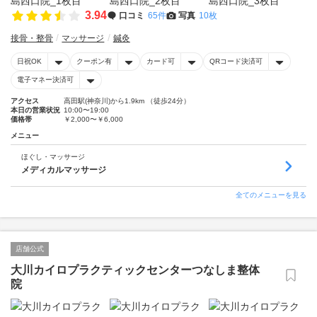
3.94
口コミ
65件
写真
10枚
接骨・整骨
マッサージ
鍼灸
日祝OK
クーポン有
カード可
QRコード決済可
電子マネー決済可
アクセス
高田駅(神奈川)から1.9km （徒歩24分）
本日の営業状況
10:00〜19:00
価格帯
￥2,000〜￥6,000
メニュー
ほぐし・マッサージ
メディカルマッサージ
全てのメニューを見る
店舗公式
大川カイロプラクティックセンターつなしま整体
院