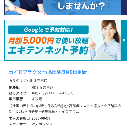
カイロプラクター/高田駅/8月9日更新
カラダリズム港北高田店
勤務地
横浜市 高田駅
給与タイプ
月給26万3,000円～42万円
雇用形態
未設定
【仕事内容】月のお断り件数3桁越え<高稼働システム導入!>全店舗車通
勤可!13店同時募集 <募集職種> カイロプラ…
求人の更新日
2026-08-09
スポンサー
求人ボックス