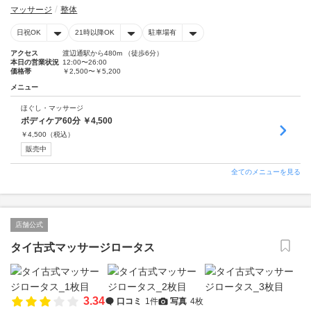
マッサージ
整体
日祝OK
21時以降OK
駐車場有
アクセス
渡辺通駅から480m （徒歩6分）
本日の営業状況
12:00〜26:00
価格帯
￥2,500〜￥5,200
メニュー
ほぐし・マッサージ
ボディケア60分 ￥4,500
￥
4,500
（税込）
販売中
全てのメニューを見る
店舗公式
タイ古式マッサージロータス
3.34
口コミ
1件
写真
4枚