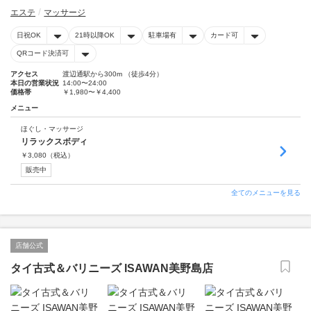
エステ
マッサージ
日祝OK
21時以降OK
駐車場有
カード可
QRコード決済可
アクセス
渡辺通駅から300m （徒歩4分）
本日の営業状況
14:00〜24:00
価格帯
￥1,980〜￥4,400
メニュー
ほぐし・マッサージ
リラックスボディ
￥
3,080
（税込）
販売中
全てのメニューを見る
店舗公式
タイ古式＆バリニーズ ISAWAN美野島店