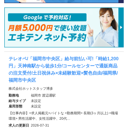
テレオペ/「福岡市中央区」給与前払い可!「時給1,200
円」天神南駅から徒歩1分/コールセンターで通販商品
の注文受付/土日祝休み×未経験歓迎×髪色自由/福岡県/
福岡市中央区
株式会社ホットスタッフ博多
勤務地
福岡市 渡辺通駅
給与タイプ
未設定
雇用形態
未設定
【仕事内容】<求人掲載元>バイトな <勤務期間> 長期(3ヶ月以上) <職場
環境> 男性活躍中、女性活躍中、20代…
求人の更新日
2026-07-31