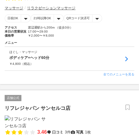
マッサージ
リラクゼーションマッサージ
日祝OK
21時以降OK
QRコード決済可
アクセス
渡辺通駅から200m （徒歩3分）
本日の営業状況
17:00〜29:00
価格帯
￥2,000〜￥8,000
メニュー
ほぐし・マッサージ
ボディケア+ヘッド60分
￥
4,800
（税込）
全てのメニューを見る
店舗公式
リフレジャパン サンセルコ店
3.46
口コミ
3件
写真
1枚