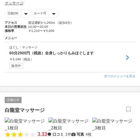
マッサージ
日祝OK
カード可
アクセス
渡辺通駅から260m （徒歩4分）
本日の営業状況
10:00〜20:00
価格帯
￥1,210〜￥5,000
メニュー
ほぐし・マッサージ
60分2900円（税抜）全身しっかりもみほぐします
￥
3,190
（税込）
販売中
全てのメニューを見る
店舗公式
白龍堂マッサージ
3.33
口コミ
1件
写真
4枚