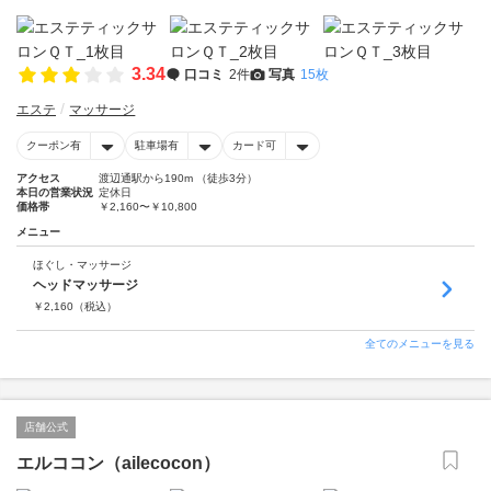
3.34
口コミ
2件
写真
15枚
エステ
マッサージ
クーポン有
駐車場有
カード可
アクセス
渡辺通駅から190m （徒歩3分）
本日の営業状況
定休日
価格帯
￥2,160〜￥10,800
メニュー
ほぐし・マッサージ
ヘッドマッサージ
￥
2,160
（税込）
全てのメニューを見る
店舗公式
エルココン（ailecocon）