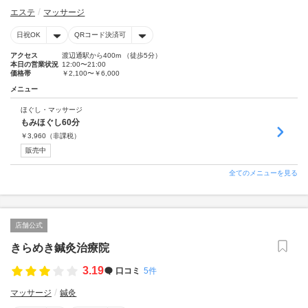
エステ
マッサージ
日祝OK
QRコード決済可
アクセス
渡辺通駅から400m （徒歩5分）
本日の営業状況
12:00〜21:00
価格帯
￥2,100〜￥6,000
メニュー
ほぐし・マッサージ
もみほぐし60分
￥
3,960
（非課税）
販売中
全てのメニューを見る
店舗公式
きらめき鍼灸治療院
3.19
口コミ
5件
マッサージ
鍼灸