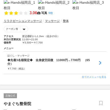
3.06
写真
9枚
リラクゼーションマッサージ
マッサージ
整体
クーポン有
アクセス
渡辺通駅から1.2km （徒歩15分）
本日の営業状況
11:00〜21:00
価格帯
￥5,500〜￥7,700
メニュー
ほぐし・マッサージ
◆先着3名様限定◆ 全身疲労回復 11000円→7700円 （65
分）
￥
7,700
（税込）
全てのメニューを見る
店舗公式
やまぐち整骨院