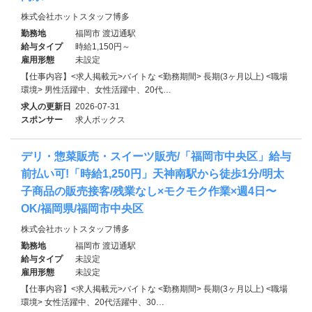
株式会社ホットスタッフ博多
勤務地
福岡市 渡辺通駅
給与タイプ
時給1,150円～
雇用形態
未設定
【仕事内容】<求人掲載元>バイトな <勤務期間> 長期(3ヶ月以上) <職場
環境> 男性活躍中、女性活躍中、20代…
求人の更新日
2026-07-31
スポンサー
求人ボックス
デリ・惣菜販売・スイーツ販売/「福岡市中央区」給与
前払い可!「時給1,250円」天神南駅から徒歩1分/明太
子商品の販売接客/残業なし×モクモク作業×週4日〜
OK/福岡県/福岡市中央区
株式会社ホットスタッフ博多
勤務地
福岡市 渡辺通駅
給与タイプ
未設定
雇用形態
未設定
【仕事内容】<求人掲載元>バイトな <勤務期間> 長期(3ヶ月以上) <職場
環境> 女性活躍中、20代活躍中、30…