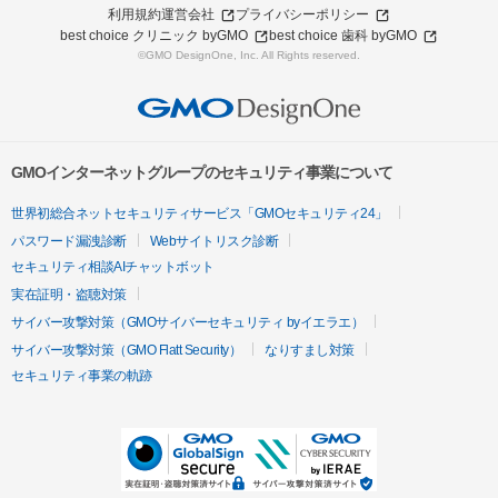
利用規約
運営会社
プライバシーポリシー
best choice クリニック byGMO
best choice 歯科 byGMO
©GMO DesignOne, Inc. All Rights reserved.
GMOインターネットグループのセキュリティ事業について
世界初総合ネットセキュリティサービス「GMOセキュリティ24」
パスワード漏洩診断
Webサイトリスク診断
セキュリティ相談AIチャットボット
実在証明・盗聴対策
サイバー攻撃対策（GMOサイバーセキュリティ byイエラエ）
サイバー攻撃対策（GMO Flatt Security）
なりすまし対策
セキュリティ事業の軌跡