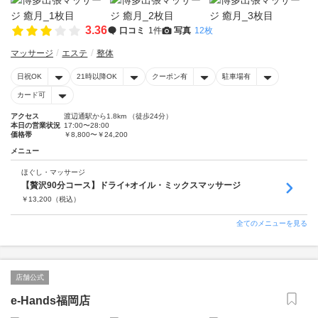
3.36
口コミ
1件
写真
12枚
マッサージ
エステ
整体
日祝OK
21時以降OK
クーポン有
駐車場有
カード可
アクセス
渡辺通駅から1.8km （徒歩24分）
本日の営業状況
17:00〜28:00
価格帯
￥8,800〜￥24,200
メニュー
ほぐし・マッサージ
【贅沢90分コース】ドライ+オイル・ミックスマッサージ
￥
13,200
（税込）
全てのメニューを見る
店舗公式
e-Hands福岡店