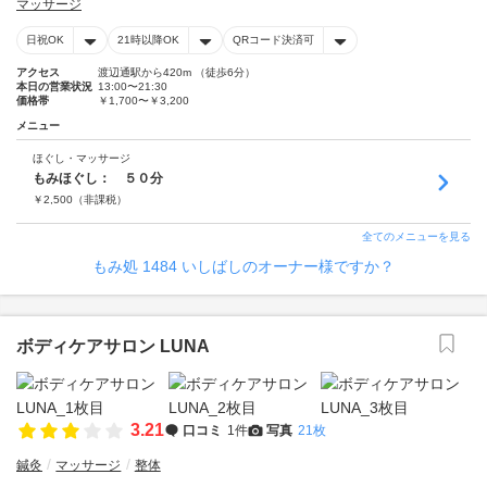
マッサージ
日祝OK
21時以降OK
QRコード決済可
アクセス
渡辺通駅から420m （徒歩6分）
本日の営業状況
13:00〜21:30
価格帯
￥1,700〜￥3,200
メニュー
ほぐし・マッサージ
もみほぐし： ５０分
￥
2,500
（非課税）
全てのメニューを見る
もみ処 1484 いしばしのオーナー様ですか？
ボディケアサロン LUNA
3.21
口コミ
1件
写真
21枚
鍼灸
マッサージ
整体