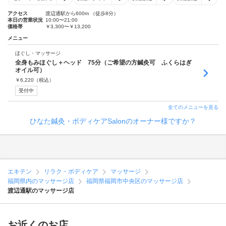
アクセス
渡辺通駅から600m （徒歩8分）
本日の営業状況
10:00〜21:00
価格帯
￥3,300〜￥13,200
メニュー
ほぐし・マッサージ
全身もみほぐし＋ヘッド 75分（ご希望の方鍼灸可 ふくらはぎ
オイル可）
￥
6,220
（税込）
受付中
全てのメニューを見る
ひなた鍼灸・ボディケアSalonのオーナー様ですか？
エキテン
リラク・ボディケア
マッサージ
福岡県内のマッサージ店
福岡県福岡市中央区のマッサージ店
渡辺通駅のマッサージ店
お近くのお店