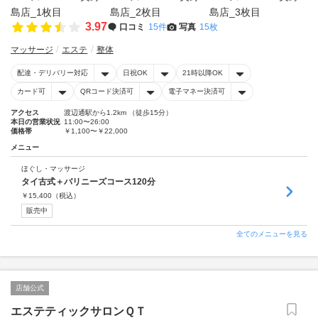
3.97
口コミ
15件
写真
15枚
マッサージ
エステ
整体
配達・デリバリー対応
日祝OK
21時以降OK
カード可
QRコード決済可
電子マネー決済可
アクセス
渡辺通駅から1.2km （徒歩15分）
本日の営業状況
11:00〜26:00
価格帯
￥1,100〜￥22,000
メニュー
ほぐし・マッサージ
タイ古式＋バリニーズコース120分
￥
15,400
（税込）
販売中
全てのメニューを見る
店舗公式
エステティックサロンＱＴ