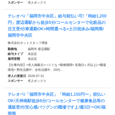
スポンサー
求人ボックス
テレオペ/「福岡市中央区」給与前払い可!「時給1,200
円」渡辺通駅から徒歩5分/コールセンターで化粧品の
注文受付/車通勤OK×時間選べる×土日祝休み/福岡県/
福岡市中央区
株式会社ホットスタッフ博多
勤務地
福岡市 渡辺通駅
給与タイプ
未設定
雇用形態
未設定
【仕事内容】<求人掲載元>バイトな <勤務期間> 長期(3ヶ月以上) <職場
環境> 男性活躍中、女性活躍中、20代…
求人の更新日
2026-07-31
スポンサー
求人ボックス
テレオペ/「福岡市中央区」「時給1,150円〜」前払い
OK!天神南駅徒歩6分/コールセンターで健康食品等の
通販受付/安心感バツグンの職場ですよ/週3日〜OK/福
岡県