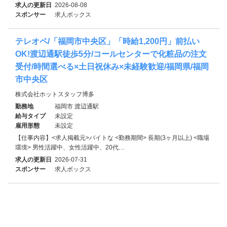
求人の更新日
2026-08-08
スポンサー
求人ボックス
テレオペ/「福岡市中央区」「時給1,200円」前払い
OK!渡辺通駅徒歩5分/コールセンターで化粧品の注文
受付/時間選べる×土日祝休み×未経験歓迎/福岡県/福岡
市中央区
株式会社ホットスタッフ博多
勤務地
福岡市 渡辺通駅
給与タイプ
未設定
雇用形態
未設定
【仕事内容】<求人掲載元>バイトな <勤務期間> 長期(3ヶ月以上) <職場
環境> 男性活躍中、女性活躍中、20代…
求人の更新日
2026-07-31
スポンサー
求人ボックス