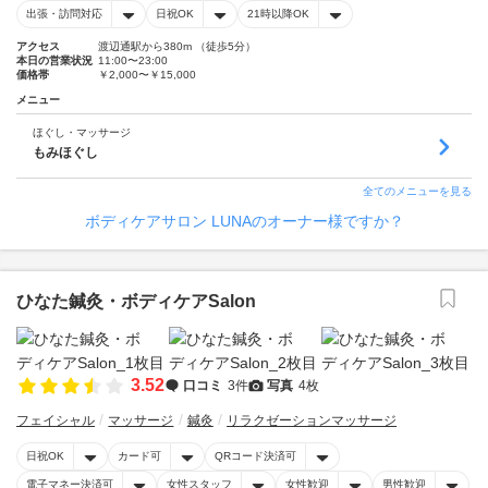
出張・訪問対応
日祝OK
21時以降OK
アクセス
渡辺通駅から380m （徒歩5分）
本日の営業状況
11:00〜23:00
価格帯
￥2,000〜￥15,000
メニュー
ほぐし・マッサージ
もみほぐし
全てのメニューを見る
ボディケアサロン LUNAのオーナー様ですか？
ひなた鍼灸・ボディケアSalon
3.52
口コミ
3件
写真
4枚
フェイシャル
マッサージ
鍼灸
リラクゼーションマッサージ
日祝OK
カード可
QRコード決済可
電子マネー決済可
女性スタッフ
女性歓迎
男性歓迎