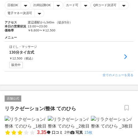
日祝OK
21時以降OK
カード可
QRコード決済可
電子マネー決済可
アクセス
渡辺通駅から340m （徒歩5分）
本日の営業状況
13:00〜23:00
価格帯
￥6,600〜￥12,500
メニュー
ほぐし・マッサージ
130分タイ古式
￥
12,500
（税込）
販売中
全てのメニューを見る
店舗公式
リラクゼーション/整体 てのひら
3.35
口コミ
2件
写真
15枚