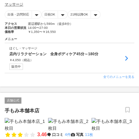
マッサージ
出張・訪問対応
日祝OK
21時以降OK
アクセス
渡辺通駅から590m （徒歩8分）
本日の営業状況
14:00〜27:00
価格帯
￥1,350〜￥16,550
メニュー
ほぐし・マッサージ
店内リラクゼーション 全身ボディケア45分～180分
￥
4,050
（税込）
販売中
全てのメニューを見る
店舗公式
手もみ本舗本店
3.46
口コミ
4件
写真
11枚