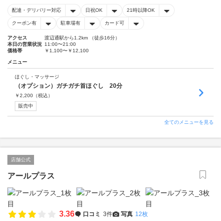
配達・デリバリー対応
日祝OK
21時以降OK
クーポン有
駐車場有
カード可
アクセス
渡辺通駅から1.2km （徒歩16分）
本日の営業状況
11:00〜21:00
価格帯
￥1,100〜￥12,100
メニュー
ほぐし・マッサージ
（オプション）ガチガチ首ほぐし 20分
￥
2,200
（税込）
販売中
全てのメニューを見る
店舗公式
アールプラス
3.36
口コミ
3件
写真
12枚