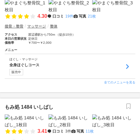
4.30
口コミ
19件
写真
21枚
接骨・整骨
マッサージ
整体
アクセス
渡辺通駅から750m （徒歩10分）
本日の営業状況
定休日
価格帯
￥700〜￥2,000
メニュー
ほぐし・マッサージ
全身ほぐしコース
販売中
全てのメニューを見る
もみ処 1484 いしばし
3.41
口コミ
3件
写真
11枚