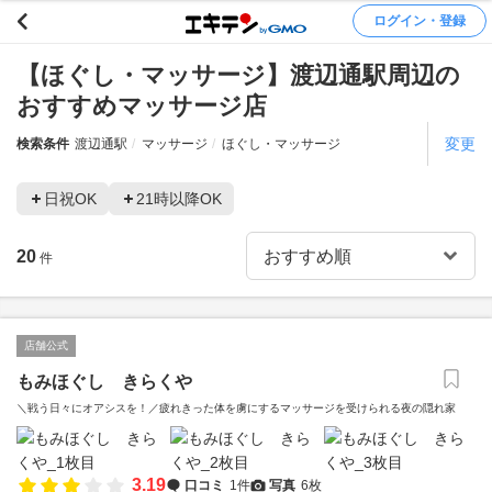
ログイン・登録
【ほぐし・マッサージ】渡辺通駅周辺の
おすすめマッサージ店
変更
検索条件
渡辺通駅
マッサージ
ほぐし・マッサージ
日祝OK
21時以降OK
20
件
店舗公式
もみほぐし きらくや
＼戦う日々にオアシスを！／疲れきった体を虜にするマッサージを受けられる夜の隠れ家
3.19
口コミ
1件
写真
6枚