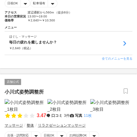
日祝OK
駐車場有
アクセス
渡辺通駅から560m （徒歩8分）
本日の営業状況
13:00〜19:00
価格帯
￥2,640〜￥10,500
メニュー
ほぐし・マッサージ
毎日の疲れを癒しませんか？
￥
2,640
（税込）
全てのメニューを見る
店舗公式
小川式姿勢調整所
3.47
口コミ
3件
写真
11枚
マッサージ
整体
リラクゼーションマッサージ
出張・訪問対応
日祝OK
21時以降OK