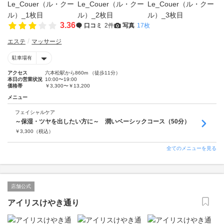
3.36
口コミ
2件
写真
17枚
エステ
マッサージ
駐車場有
アクセス
六本松駅から860m （徒歩11分）
本日の営業状況
10:00〜19:00
価格帯
￥3,300〜￥13,200
メニュー
フェイシャルケア
～保湿・ツヤを出したい方に～ 潤いベーシックコース（50分）
￥
3,300
（税込）
全てのメニューを見る
店舗公式
アイリスけやき通り