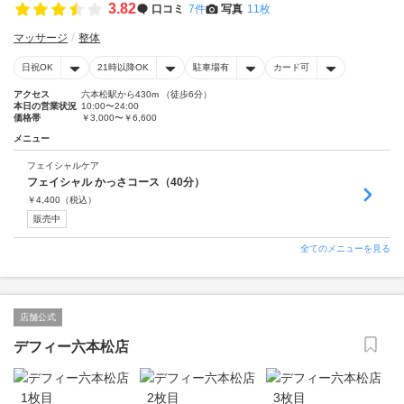
3.82
口コミ
7件
写真
11枚
マッサージ
整体
日祝OK
21時以降OK
駐車場有
カード可
アクセス
六本松駅から430m （徒歩6分）
本日の営業状況
10:00〜24:00
価格帯
￥3,000〜￥6,600
メニュー
フェイシャルケア
フェイシャル かっさコース（40分）
￥
4,400
（税込）
販売中
全てのメニューを見る
店舗公式
デフィー六本松店