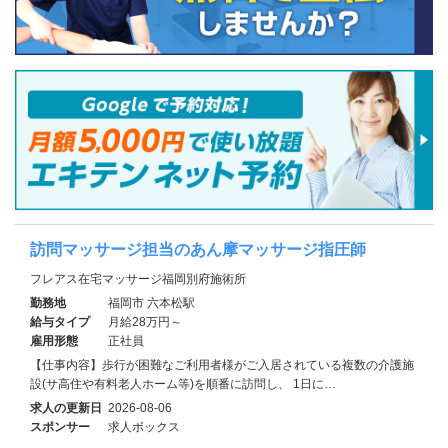
訪問マッサージ担当のあん摩マッサージ指圧師
フレアス在宅マッサージ福岡別府施術所
勤務地
福岡市 六本松駅
給与タイプ
月給28万円～
雇用形態
正社員
【仕事内容】歩行が困難なご利用者様がご入居されている複数の介護施
設(サ高住や有料老人ホーム等)を順番に訪問し、 1日に…
求人の更新日
2026-08-06
スポンサー
求人ボックス