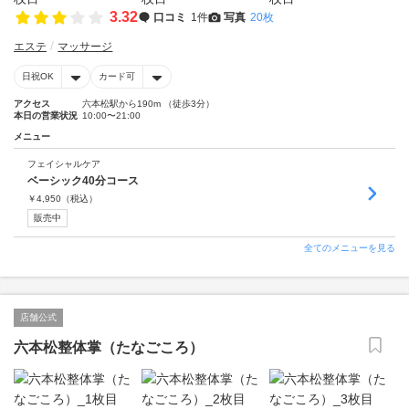
3.32
口コミ
1件
写真
20枚
エステ
マッサージ
日祝OK
カード可
アクセス
六本松駅から190m （徒歩3分）
本日の営業状況
10:00〜21:00
メニュー
フェイシャルケア
ベーシック40分コース
￥
4,950
（税込）
販売中
全てのメニューを見る
店舗公式
六本松整体掌（たなごころ）