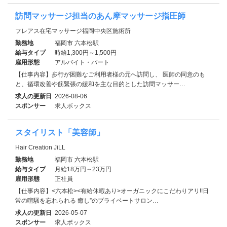
訪問マッサージ担当のあん摩マッサージ指圧師
フレアス在宅マッサージ福岡中央区施術所
勤務地
福岡市 六本松駅
給与タイプ
時給1,300円～1,500円
雇用形態
アルバイト・パート
【仕事内容】歩行が困難なご利用者様の元へ訪問し、 医師の同意のも
と、循環改善や筋緊張の緩和を主な目的とした訪問マッサー…
求人の更新日
2026-08-06
スポンサー
求人ボックス
スタイリスト「美容師」
Hair Creation JiLL
勤務地
福岡市 六本松駅
給与タイプ
月給18万円～23万円
雇用形態
正社員
【仕事内容】<六本松><有給休暇あり>オーガニックにこだわりアリ!!日
常の喧騒を忘れられる 癒し”のプライベートサロン…
求人の更新日
2026-05-07
スポンサー
求人ボックス