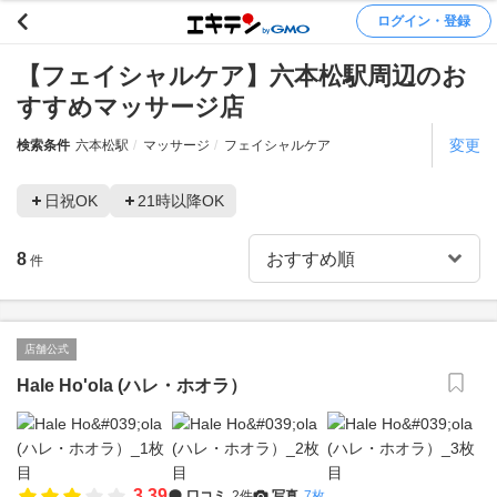
ログイン・登録
【フェイシャルケア】六本松駅周辺のお
すすめマッサージ店
変更
検索条件
六本松駅
マッサージ
フェイシャルケア
日祝OK
21時以降OK
8
件
店舗公式
Hale Ho'ola (ハレ・ホオラ）
3.39
口コミ
2件
写真
7枚