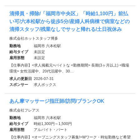
清掃員・掃除/「福岡市中央区」「時給1,100円」前払
い可/六本松駅から徒歩5分/産婦人科病棟で病室などの
清掃スタッフ/残業なしでサッと帰れる/土日祝休み
株式会社ホットスタッフ博多
勤務地
福岡市 六本松駅
給与タイプ
未設定
雇用形態
未設定
【仕事内容】<求人掲載元>バイトな <勤務期間> 長期(3ヶ月以上) <職場
環境> 女性活躍中、20代活躍中、30…
求人の更新日
2026-07-31
スポンサー
求人ボックス
あん摩マッサージ指圧師/訪問/ブランクOK
株式会社フレアス
勤務地
福岡市 六本松駅
給与タイプ
時給1,300円～1,500円
雇用形態
アルバイト・パート
【仕事内容】<オープニングスタッフ募集!>Wワーク・時短勤務など希望