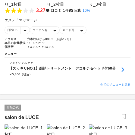
3.27
口コミ
1件
写真
16枚
エステ
マッサージ
日祝OK
クーポン有
カード可
アクセス
六本松駅から880m （徒歩12分）
本日の営業状況
11:00〜21:00
価格帯
￥4,000〜￥14,000
メニュー
フェイシャルケア
【スッキリNO.1】顔筋トリートメント デコルテ＆ヘッド付60分
￥
5,800
（税込）
全てのメニューを見る
店舗公式
salon de LUCE