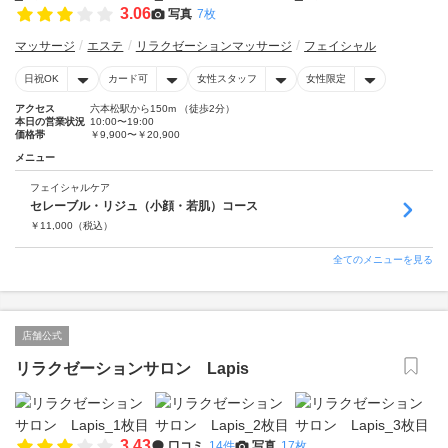
3.06
写真
7枚
マッサージ
エステ
リラクゼーションマッサージ
フェイシャル
日祝OK
カード可
女性スタッフ
女性限定
アクセス
六本松駅から150m （徒歩2分）
本日の営業状況
10:00〜19:00
価格帯
￥9,900〜￥20,900
メニュー
フェイシャルケア
セレーブル・リジュ（小顔・若肌）コース
￥
11,000
（税込）
全てのメニューを見る
店舗公式
リラクゼーションサロン Lapis
3.43
口コミ
14件
写真
17枚