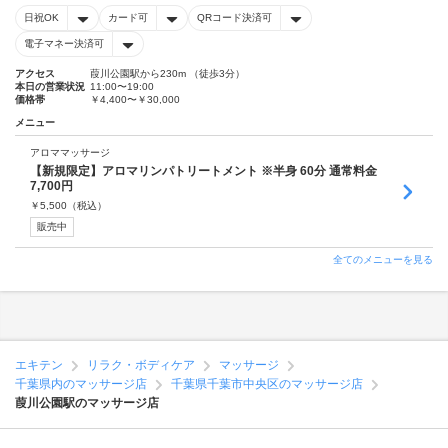
日祝OK
カード可
QRコード決済可
電子マネー決済可
アクセス
葭川公園駅から230m （徒歩3分）
本日の営業状況
11:00〜19:00
価格帯
￥4,400〜￥30,000
メニュー
アロママッサージ
【新規限定】アロマリンパトリートメント ※半身 60分 通常料金
7,700円
￥
5,500
（税込）
販売中
全てのメニューを見る
エキテン
リラク・ボディケア
マッサージ
千葉県内のマッサージ店
千葉県千葉市中央区のマッサージ店
葭川公園駅のマッサージ店