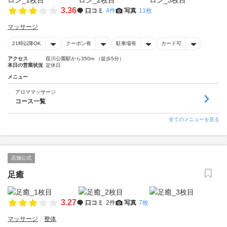
3.36
口コミ
4件
写真
11枚
マッサージ
21時以降OK
クーポン有
駐車場有
カード可
アクセス
葭川公園駅から350m （徒歩5分）
本日の営業状況
定休日
メニュー
アロママッサージ
コース一覧
全てのメニューを見る
店舗公式
足癒
3.27
口コミ
2件
写真
7枚
マッサージ
整体