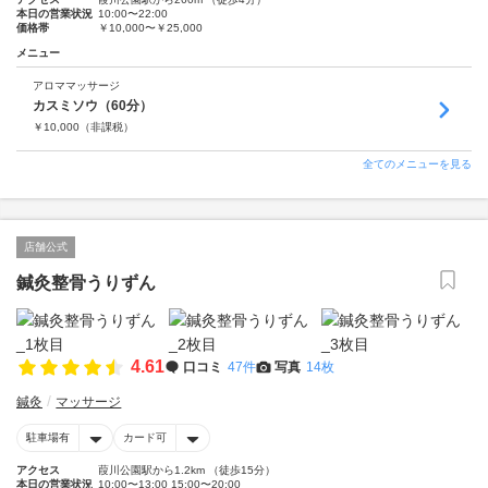
本日の営業状況
10:00〜22:00
価格帯
￥10,000〜￥25,000
メニュー
アロママッサージ
カスミソウ（60分）
￥
10,000
（非課税）
全てのメニューを見る
店舗公式
鍼灸整骨うりずん
4.61
口コミ
47件
写真
14枚
鍼灸
マッサージ
駐車場有
カード可
アクセス
葭川公園駅から1.2km （徒歩15分）
本日の営業状況
10:00〜13:00 15:00〜20:00