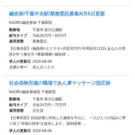
鍼灸師/千葉中央駅/業務委託募集/8月6日更新
NAORU鍼灸整体 千葉駅院
勤務地
千葉市 葭川公園駅
給与タイプ
月給26万円～60万円
雇用形態
業務委託
【仕事内容】<鍼灸師×エリマネ>月収30万円 年間休日112日 あなたの理
想が叶う働き方 <募集職種> 鍼灸師 …
求人の更新日
2026-08-06
スポンサー
求人ボックス
社会保険完備の職場であん摩マッサージ指圧師
NAORU鍼灸整体院 千葉駅院
勤務地
千葉市 葭川公園駅
給与タイプ
月給24万円～70万円
雇用形態
正社員
【仕事内容】自由診療に特化した施術を中心に、 一人ひとりの悩みに寄
り添う“本物の技術”を提供します。 筋肉調整 …
求人の更新日
2026-08-06