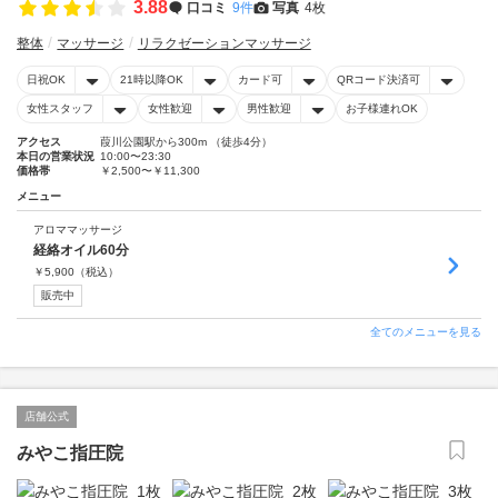
3.88
口コミ
9件
写真
4枚
整体
マッサージ
リラクゼーションマッサージ
日祝OK
21時以降OK
カード可
QRコード決済可
女性スタッフ
女性歓迎
男性歓迎
お子様連れOK
アクセス
葭川公園駅から300m （徒歩4分）
本日の営業状況
10:00〜23:30
価格帯
￥2,500〜￥11,300
メニュー
アロママッサージ
経絡オイル60分
￥
5,900
（税込）
販売中
全てのメニューを見る
店舗公式
みやこ指圧院