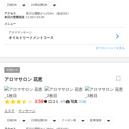
日祝OK
21時以降OK
アクセス
葭川公園駅から210m （徒歩3分）
本日の営業状況
11:00〜23:00
メニュー
アロママッサージ
オイルトリートメントコース
全てのメニューを見る
店舗公式
アロマサロン 花恵
3.59
口コミ
4件
写真
31枚
エステ
マッサージ
日祝OK
21時以降OK
クーポン有
駐車場有
アクセス
葭川公園駅から260m （徒歩4分）