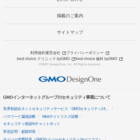
掲載のご案内
サイトマップ
利用規約
運営会社
プライバシーポリシー
best choice クリニック byGMO
best choice 歯科 byGMO
©GMO DesignOne, Inc. All Rights reserved.
GMOインターネットグループのセキュリティ事業について
世界初総合ネットセキュリティサービス「GMOセキュリティ24」
パスワード漏洩診断
Webサイトリスク診断
セキュリティ相談AIチャットボット
実在証明・盗聴対策
サイバー攻撃対策（GMOサイバーセキュリティ byイエラエ）