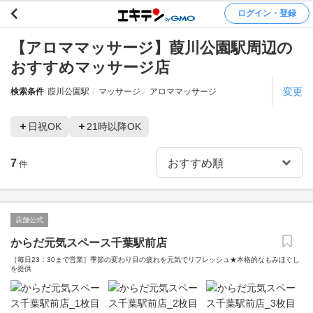
ログイン・登録
【アロママッサージ】葭川公園駅周辺の
おすすめマッサージ店
変更
検索条件
葭川公園駅
マッサージ
アロママッサージ
日祝OK
21時以降OK
7
件
店舗公式
からだ元気スペース千葉駅前店
［毎日23：30まで営業］季節の変わり目の疲れを元気でリフレッシュ★本格的なもみほぐし
を提供