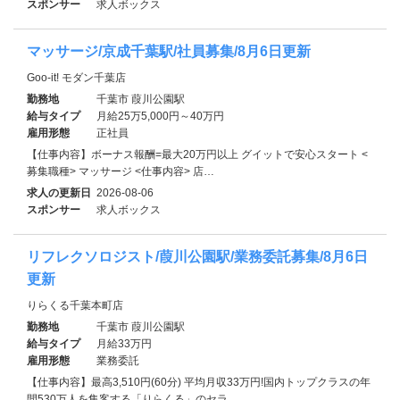
スポンサー
求人ボックス
マッサージ/京成千葉駅/社員募集/8月6日更新
Goo-it! モダン千葉店
勤務地
千葉市 葭川公園駅
給与タイプ
月給25万5,000円～40万円
雇用形態
正社員
【仕事内容】ボーナス報酬=最大20万円以上 グイットで安心スタート <
募集職種> マッサージ <仕事内容> 店…
求人の更新日
2026-08-06
スポンサー
求人ボックス
リフレクソロジスト/葭川公園駅/業務委託募集/8月6日
更新
りらくる千葉本町店
勤務地
千葉市 葭川公園駅
給与タイプ
月給33万円
雇用形態
業務委託
【仕事内容】最高3,510円(60分) 平均月収33万円!国内トップクラスの年
間530万人を集客する「りらくる」のセラ…