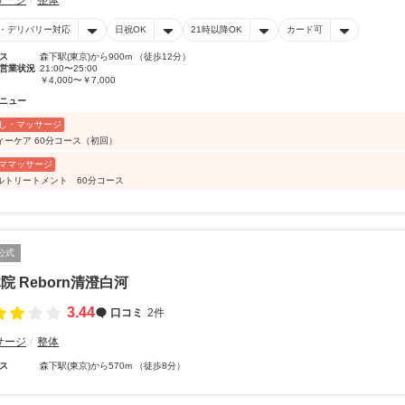
サージ
整体
・デリバリー対応
日祝OK
21時以降OK
カード可
ス
森下駅(東京)から900m （徒歩12分）
営業状況
21:00〜25:00
￥4,000〜￥7,000
ニュー
し・マッサージ
ィーケア 60分コース（初回）
ママッサージ
ルトリートメント 60分コース
公式
院 Reborn清澄白河
3.44
口コミ
2件
サージ
整体
ス
森下駅(東京)から570m （徒歩8分）