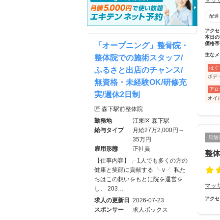
マッ
配達
アクセ
本日の
価格帯
「オープニング」整骨院・
主なメ
整体院での施術スタッフ/
ほぐ
ふるさと出店のチャンス/
ボデ
無資格・未経験OK/研修充
アロ
実/週休2日制
オイ
匠 森下駅前整体院
勤務地
江東区 森下駅
給与タイプ
月給27万2,000円～
店舗
35万円
雇用形態
正社員
整体
【仕事内容】╭ 1人でも多くの方の
健康と笑顔に貢献する ╰ v ╯ 私た
ちはこの想いをもとに院を運営を
マッ
し、 203…
アクセ
求人の更新日
2026-07-23
スポンサー
求人ボックス