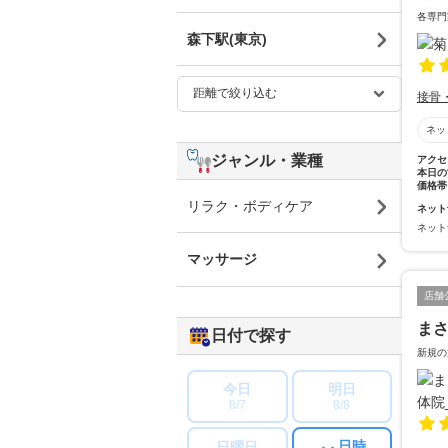
各専門
森下駅(東京)
接骨
ネッ
ジャンル・業種
アクセ
本日の
価格帯
リラク・ボディケア
ネット
ネット
マッサージ
店舗
ま
日付で探す
新規の
今日
明日
8/7
8/8
日時
日曜日