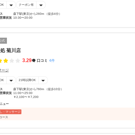
OK
クーポン有
ス
森下駅(東京)から260m （徒歩4分）
営業状況
10:30〜20:00
公式
処 菊川店
3.29
口コミ
4件
サージ
OK
21時以降OK
ス
森下駅(東京)から760m （徒歩10分）
営業状況
11:00〜25:00
￥2,100〜￥7,200
ニュー
し・マッサージ
分コース