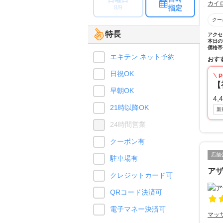
カイ
指定
8/9
クー
特長
アクセ
本日の
価格帯
エキテン ネット予約
おす
日祝OK
P
【
早朝OK
4,
21時以降OK
新
24時間営業
クーポン有
店舗
駐車場有
ア
クレジットカード可
QRコード決済可
電子マネー決済可
マッ