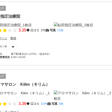
公式
田指圧治療院
3.35
口コミ
2件
写真
15枚
サージ
整体
ポン有
ス
森下駅(東京)から470m （徒歩6分）
営業状況
9:00〜19:00
公式
マサロン Kilim（キリム）
3.36
口コミ
10件
写真
8枚
テ
マッサージ