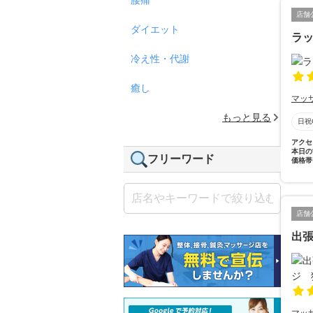
店舗
ダイエット
ラ
冷え性・代謝
癒し
マッ
もっと見る
日祝
アクセ
本日の
フリーワード
価格帯
店舗
出