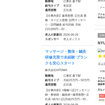
勤務地
江東区 森下駅
給与タイプ
未設定
クー
雇用形態
正社員
アクセ
【仕事内容】雇用形態: 正社員 業
本日の
種・サービス形態: 訪問マッサー
ジ・訪問鍼灸 給与詳細: 月給
210,000円～42…
求人の更新日
2026-06-26
店舗
スポンサー
求人ボックス
NY
マッサージ・整体・鍼灸
研修充実で未経験·ブラン
クも安心スタート
マッ
株式会社HITOWA
日祝
勤務地
江東区 森下駅
アクセ
給与タイプ
月給25万円～50万円
本日の
雇用形態
正社員
価格帯
主なメ
【仕事内容】<職種> [正]マッサージ
師・整体師・鍼灸師 <雇用形態> 正
指圧
社員 <給与> [正]月給25万円～50…
60
求人の更新日
2026-08-06