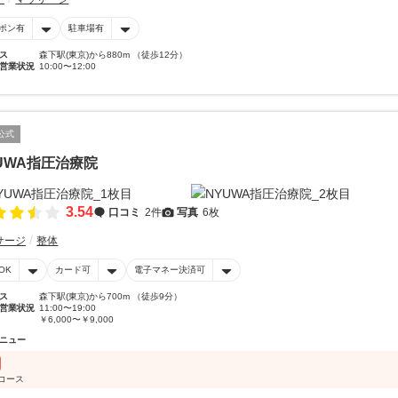
ポン有
駐車場有
ス
森下駅(東京)から880m （徒歩12分）
営業状況
10:00〜12:00
公式
UWA指圧治療院
3.54
口コミ
2件
写真
6枚
サージ
整体
OK
カード可
電子マネー決済可
ス
森下駅(東京)から700m （徒歩9分）
営業状況
11:00〜19:00
￥6,000〜￥9,000
ニュー
分コース