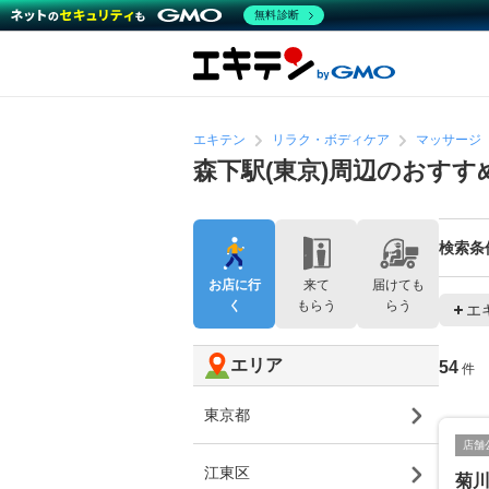
無料診断
エキテン
リラク・ボディケア
マッサージ
森下駅(東京)周辺のおす
検索条
お店に行
来て
届けても
く
もらう
らう
エ
エリア
54
件
東京都
店舗
江東区
菊川