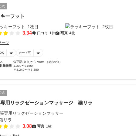
公式
ッキーフット
3.34
口コミ
1件
写真
4枚
サージ
OK
カード可
ス
森下駅(東京)から700m （徒歩9分）
営業状況
11:00〜21:00
￥3,240〜￥6,480
公式
張専用リラクゼーションマッサージ 猫リラ
3.08
写真
1枚