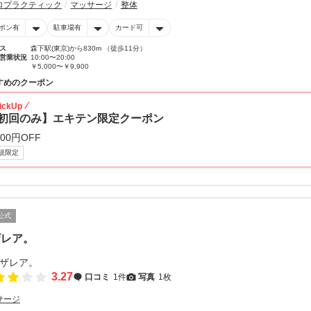
ロプラクティック
マッサージ
整体
ポン有
駐車場有
カード可
ス
森下駅(東京)から830m （徒歩11分）
営業状況
10:00〜20:00
￥5,000〜￥9,900
すめのクーポン
ickUp
初回のみ】エキテン限定クーポン
400円OFF
規限定
公式
ザレア。
3.27
口コミ
1件
写真
1枚
サージ