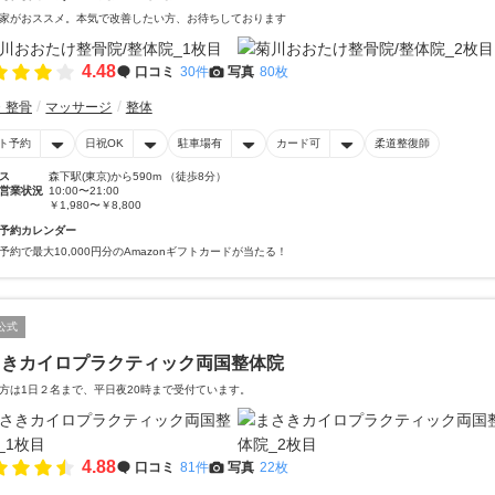
家がおススメ。本気で改善したい方、お待ちしております
4.48
口コミ
30件
写真
80枚
・整骨
マッサージ
整体
ト予約
日祝OK
駐車場有
カード可
柔道整復師
ス
森下駅(東京)から590m （徒歩8分）
営業状況
10:00〜21:00
￥1,980〜￥8,800
予約カレンダー
予約で最大10,000円分のAmazonギフトカードが当たる！
公式
さきカイロプラクティック両国整体院
方は1日２名まで、平日夜20時まで受付ています。
4.88
口コミ
81件
写真
22枚