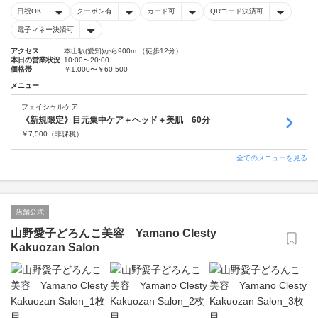
日祝OK
クーポン有
カード可
QRコード決済可
電子マネー決済可
アクセス
本山駅(愛知)から900m （徒歩12分）
本日の営業状況
10:00〜20:00
価格帯
￥1,000〜￥60,500
メニュー
フェイシャルケア
《新規限定》目元集中ケア＋ヘッド＋美肌 60分
￥
7,500
（非課税）
全てのメニューを見る
店舗公式
山野愛子どろんこ美容 Yamano Clesty
Kakuozan Salon