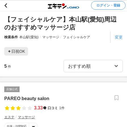
ログイン・登録
【フェイシャルケア】本山駅(愛知)周辺
のおすすめマッサージ店
変更
検索条件
本山駅(愛知)
マッサージ
フェイシャルケア
日祝OK
5
件
店舗公式
PAREO beauty salon
3.33
口コミ
1件
エステ
マッサージ
出張・訪問対応