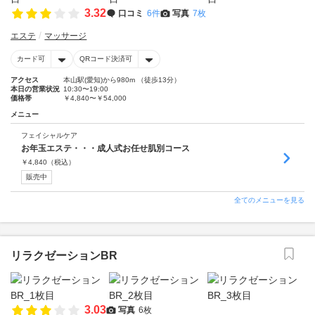
3.32
口コミ
6件
写真
7枚
エステ
マッサージ
カード可
QRコード決済可
アクセス
本山駅(愛知)から980m （徒歩13分）
本日の営業状況
10:30〜19:00
価格帯
￥4,840〜￥54,000
メニュー
フェイシャルケア
お年玉エステ・・・成人式お任せ肌別コース
￥
4,840
（税込）
販売中
全てのメニューを見る
リラクゼーションBR
3.03
写真
6枚