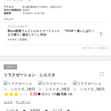
アクセス
本山駅(愛知)から890m （徒歩12分）
本日の営業状況
定休日
価格帯
￥9,800〜￥18,700
メニュー
フェイシャルケア
美zen筋骨フェイシャルトリートメント 『STOP！食いしばり！
エラ張り！歯ぎしり！』90分
￥
9,800
（非課税）
全てのメニューを見る
店舗公式
リラクゼーション シエスタ
3.32
口コミ
1件
写真
4枚
エステ
マッサージ
クーポン有
駐車場有
カード可