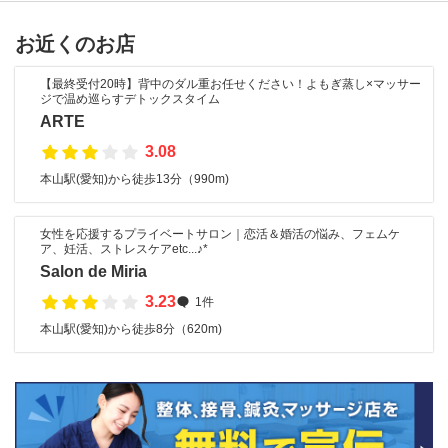
お近くのお店
【最終受付20時】背中のダル重お任せください！よもぎ蒸し×マッサー
ジで温め巡らすデトックスタイム
ARTE
3.08
本山駅(愛知)から徒歩13分（990m)
女性を応援するプライベートサロン｜恋活＆婚活の悩み、フェムケ
ア、妊活、ストレスケアetc...♪*
Salon de Miria
3.23
1件
本山駅(愛知)から徒歩8分（620m)