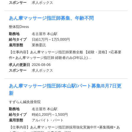
スポンサー
求人ボックス
あん摩マッサージ指圧師募集、年齢不問
整体院Dress
勤務地
名古屋市 本山駅
給与タイプ
日給1万円～1万5,000円
雇用形態
業務委託
【仕事内容】あん摩マッサージ指圧師業務全般 【経験・資格】<応募要
件> あん摩マッサージ指圧師 経験者のみ(3年以上)…
求人の更新日
2026-08-06
スポンサー
求人ボックス
あん摩マッサージ指圧師/本山駅/パート募集/8月7日更
新
すずらん鍼灸接骨院
勤務地
名古屋市 本山駅
給与タイプ
時給1,200円～1,500円
雇用形態
アルバイト・パート
【仕事内容】あん摩マッサージ指圧師採用強化実施中!!! <募集職種> あ