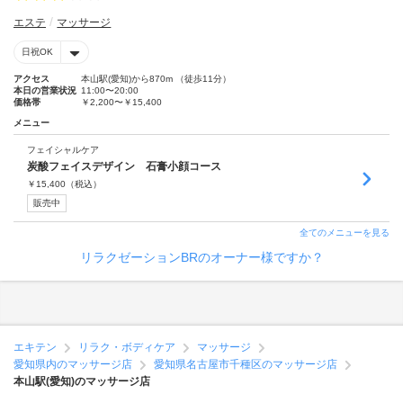
エステ
マッサージ
日祝OK
アクセス
本山駅(愛知)から870m （徒歩11分）
本日の営業状況
11:00〜20:00
価格帯
￥2,200〜￥15,400
メニュー
フェイシャルケア
炭酸フェイスデザイン 石膏小顔コース
￥
15,400
（税込）
販売中
全てのメニューを見る
リラクゼーションBRのオーナー様ですか？
エキテン
リラク・ボディケア
マッサージ
愛知県内のマッサージ店
愛知県名古屋市千種区のマッサージ店
本山駅(愛知)のマッサージ店