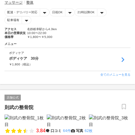
マッサージ
整体
配達・デリバリー対応
日祝OK
21時以降OK
駐車場有
アクセス
名鉄岐阜駅から4.3km
本日の営業状況
10:00〜22:00
価格帯
￥1,800〜￥5,000
メニュー
ボディケア
ボディケア 30分
￥
1,800
（税込）
全てのメニューを見る
店舗公式
則武の整骨院
3.84
口コミ
64件
写真
62枚