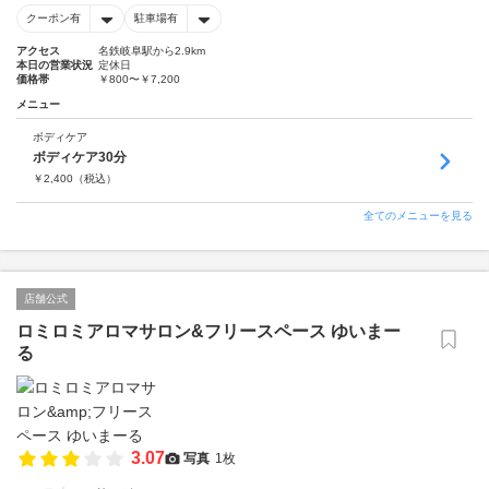
クーポン有
駐車場有
アクセス
名鉄岐阜駅から2.9km
本日の営業状況
定休日
価格帯
￥800〜￥7,200
メニュー
ボディケア
ボディケア30分
￥
2,400
（税込）
全てのメニューを見る
店舗公式
ロミロミアロマサロン&フリースペース ゆいまー
る
3.07
写真
1枚