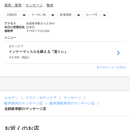
接骨・整骨
マッサージ
整体
日祝OK
クーポン有
駐車場有
カード可
アクセス
名鉄岐阜駅から3.5km
本日の営業状況
定休日
価格帯
￥750〜￥10,000
メニュー
ボディケア
インナーマッスルを鍛える『楽トレ』
￥
3,300
（税込）
全てのメニューを見る
エキテン
リラク・ボディケア
マッサージ
岐阜県内のマッサージ店
岐阜県岐阜市のマッサージ店
名鉄岐阜駅のマッサージ店
お近くのお店