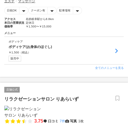
エステ
マッサージ
日祝OK
クーポン有
駐車場有
アクセス
名鉄岐阜駅から8.8km
本日の営業状況
定休日
価格帯
￥1,500〜￥15,000
メニュー
ボディケア
ボディケア(お身体のほぐし)
￥
1,500
（税込）
販売中
全てのメニューを見る
店舗公式
リラクゼーションサロン りあらいず
3.75
口コミ
7件
写真
1枚