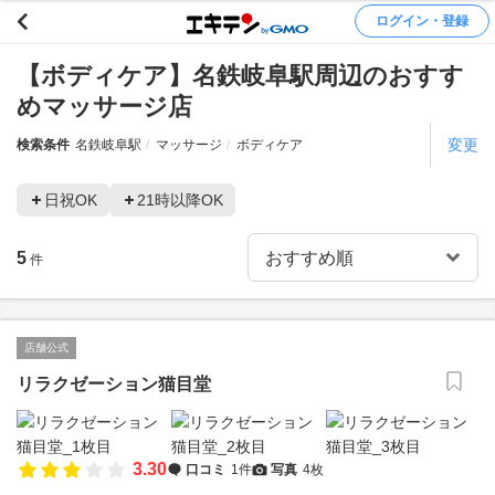
ログイン・登録
【ボディケア】名鉄岐阜駅周辺のおすす
めマッサージ店
変更
検索条件
名鉄岐阜駅
マッサージ
ボディケア
日祝OK
21時以降OK
5
件
店舗公式
リラクゼーション猫目堂
3.30
口コミ
1件
写真
4枚