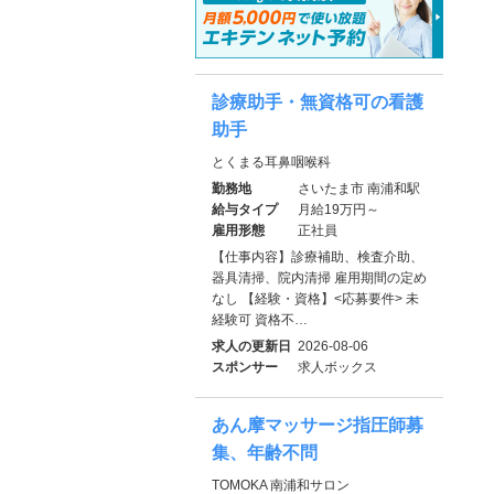
診療助手・無資格可の看護
助手
とくまる耳鼻咽喉科
勤務地
さいたま市 南浦和駅
給与タイプ
月給19万円～
雇用形態
正社員
【仕事内容】診療補助、検査介助、
器具清掃、院内清掃 雇用期間の定め
なし 【経験・資格】<応募要件> 未
経験可 資格不…
求人の更新日
2026-08-06
スポンサー
求人ボックス
あん摩マッサージ指圧師募
集、年齢不問
TOMOKA 南浦和サロン