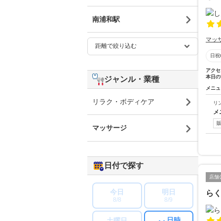
南浦和駅
マッ
日祝
アクセ
本日の
ジャンル・業種
メニュ
リラク・ボディケア
リ
メ
マッサージ
日付で探す
店舗
今日
明日
ら
8/8
8/9
日時
土曜日