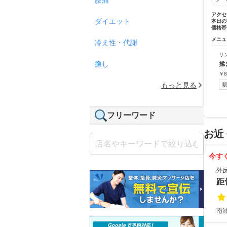
アクセ
ダイエット
本日の
価格帯
メニュ
冷え性・代謝
リ
癒し
揉
￥
8
もっと見る
フリーワード
お近
今す
外
距
南浦