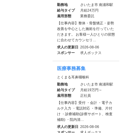
勤務地
さいたま市 南浦和駅
給与タイプ
月給24万円
雇用形態
業務委託
【仕事内容】整体・骨盤矯正・姿勢
改善を中心とした施術を行っていた
だきます。 お客様一人ひとりの状態
に合わせてカウンセリ…
求人の更新日
2026-08-06
スポンサー
求人ボックス
医療事務募集
とくまる耳鼻咽喉科
勤務地
さいたま市 南浦和駅
給与タイプ
月給19万円～
雇用形態
正社員
【仕事内容】受付 ・会計 ・電子カ
ルテ入力 ・電話対応 ・準備、片付
け ・診療補助(診察サポート、検査
補助) ・院内清…
求人の更新日
2026-08-06
スポンサー
求人ボックス