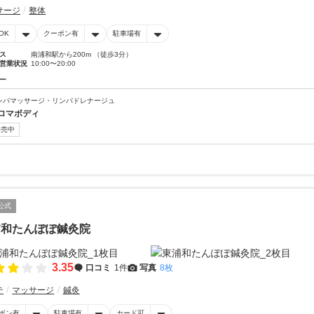
サージ
整体
OK
クーポン有
駐車場有
ス
南浦和駅から200m （徒歩3分）
営業状況
10:00〜20:00
ー
ンパマッサージ・リンパドレナージュ
ロマボディ
販売中
公式
浦和たんぽぽ鍼灸院
3.35
口コミ
1件
写真
8枚
テ
マッサージ
鍼灸
ポン有
駐車場有
カード可