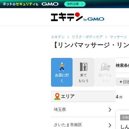
無料診断
エキテン
リラク・ボディケア
マッサージ
【リンパマッサージ・リ
検索条
お店に行
来て
届けても
く
もらう
らう
日
エリア
4
件
埼玉県
店舗
さいたま市南区
し