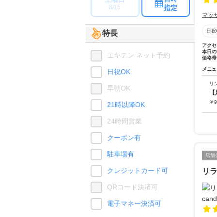
指定
8/15
マッ
日祝
特長
アクセ
本日の
エキテン ネット予約
価格帯
メニュ
日祝OK
リ
早朝OK
【
￥
9
21時以降OK
24時間営業
クーポン有
駐車場有
店舗
クレジットカード可
リラ
QRコード決済可
電子マネー決済可