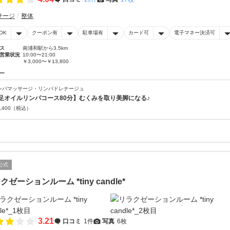
サージ
整体
OK
クーポン有
駐車場有
カード可
電子マネー決済可
ス
南浦和駅から3.5km
営業状況
10:00〜21:00
￥3,000〜￥13,800
ー
ンパマッサージ・リンパドレナージュ
足オイルリンパコース80分】むくみを取り美脚になる♪
,400
（税込）
公式
クゼーションルーム *tiny candle*
3.21
口コミ
1件
写真
6枚