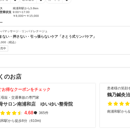
ス
南浦和駅から3.6km
営業状況
9:00〜17:00
￥8,000〜￥15,000
ー
ンパマッサージ・リンパドレナージュ
まない・押さない・引っ張らないケア「さとう式リンパケア」
,000
（税込）
販売中
くのお店
患者様の笑顔
ぐお得なクーポンをチェック
鶴乃鍼灸
反母趾・交通事故の専門家
骨サロン南浦和店 ゆいゆい整骨院
南浦和駅から徒
4.68
365件
和駅から徒歩8分（610m)