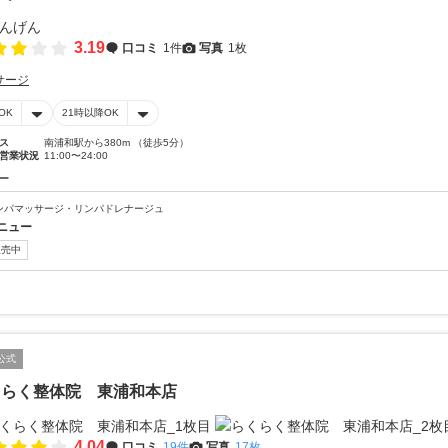
3.19
口コミ
1件
写真
1枚
サージ
OK
21時以降OK
ス
南浦和駅から380m （徒歩5分）
営業状況
11:00〜24:00
ー
ンパマッサージ・リンパドレナージュ
ニュー
販売中
公式
くらく整体院 東浦和本店
4.04
口コミ
19件
写真
17枚