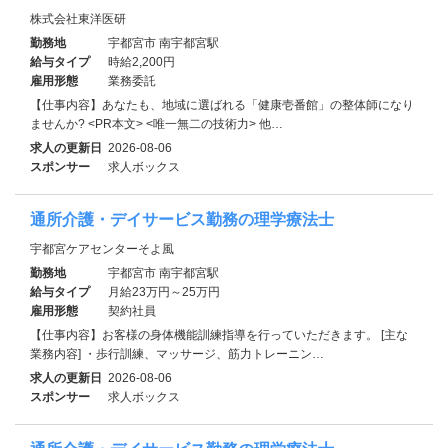
株式会社東洋医研
勤務地
宇都宮市 南宇都宮駅
給与タイプ
時給2,200円
雇用形態
業務委託
【仕事内容】あなたも、地域に選ばれる「健康壱番館」の整体師になり
ませんか? <PR本文> <唯一無二の技術力> 他…
求人の更新日
2026-08-06
スポンサー
求人ボックス
通所介護・デイサービス勤務の理学療法士
宇都宮ケアセンターそよ風
勤務地
宇都宮市 南宇都宮駅
給与タイプ
月給23万円～25万円
雇用形態
契約社員
【仕事内容】お客様の身体機能訓練指導を行っていただきます。 [主な
業務内容] ・歩行訓練、マッサージ、筋力トレーニン…
求人の更新日
2026-08-06
スポンサー
求人ボックス