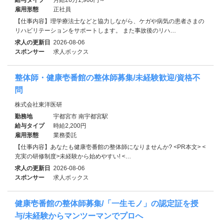
雇用形態
正社員
【仕事内容】理学療法士などと協力しながら、ケガや病気の患者さまの
リハビリテーションをサポートします。 また事故後のリハ…
求人の更新日
2026-08-06
スポンサー
求人ボックス
整体師・健康壱番館の整体師募集/未経験歓迎/資格不
問
株式会社東洋医研
勤務地
宇都宮市 南宇都宮駅
給与タイプ
時給2,200円
雇用形態
業務委託
【仕事内容】あなたも健康壱番館の整体師になりませんか? <PR本文> <
充実の研修制度>未経験から始めやすい! <…
求人の更新日
2026-08-06
スポンサー
求人ボックス
健康壱番館の整体師募集/「一生モノ」の認定証を授
与/未経験からマンツーマンでプロへ