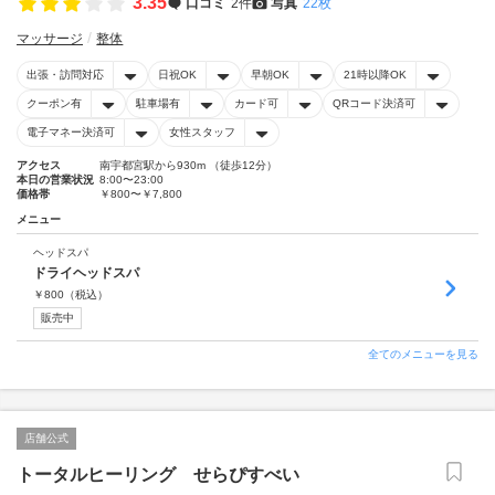
3.35
口コミ
2件
写真
22枚
マッサージ
整体
出張・訪問対応
日祝OK
早朝OK
21時以降OK
クーポン有
駐車場有
カード可
QRコード決済可
電子マネー決済可
女性スタッフ
アクセス
南宇都宮駅から930m （徒歩12分）
本日の営業状況
8:00〜23:00
価格帯
￥800〜￥7,800
メニュー
ヘッドスパ
ドライヘッドスパ
￥
800
（税込）
販売中
全てのメニューを見る
店舗公式
トータルヒーリング せらぴすべい