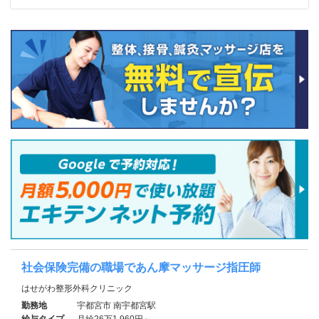
社会保険完備の職場であん摩マッサージ指圧師
はせがわ整形外科クリニック
勤務地
宇都宮市 南宇都宮駅
給与タイプ
月給26万1,960円～