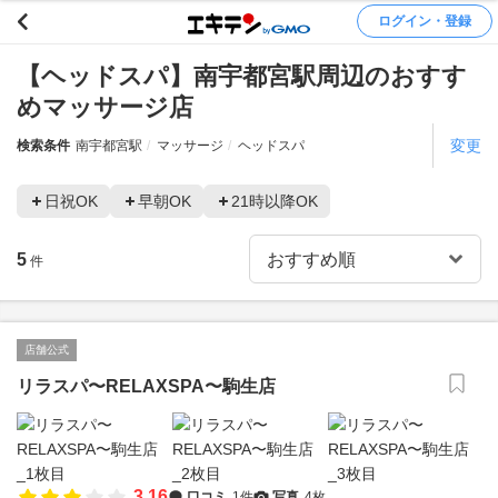
ログイン・登録
【ヘッドスパ】南宇都宮駅周辺のおすす
めマッサージ店
変更
検索条件
南宇都宮駅
マッサージ
ヘッドスパ
日祝OK
早朝OK
21時以降OK
5
件
店舗公式
リラスパ〜RELAXSPA〜駒生店
3.16
口コミ
1件
写真
4枚