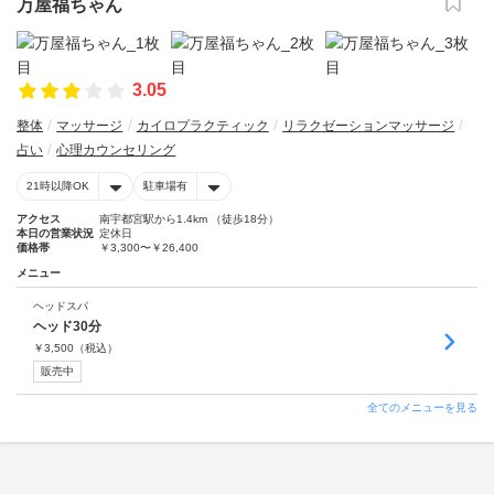
万屋福ちゃん
3.05
整体
マッサージ
カイロプラクティック
リラクゼーションマッサージ
占い
心理カウンセリング
21時以降OK
駐車場有
アクセス
南宇都宮駅から1.4km （徒歩18分）
本日の営業状況
定休日
価格帯
￥3,300〜￥26,400
メニュー
ヘッドスパ
ヘッド30分
￥
3,500
（税込）
販売中
全てのメニューを見る