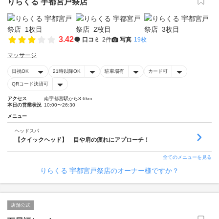
りらくる 宇都宮戸祭店
3.42
口コミ
2件
写真
19枚
マッサージ
日祝OK
21時以降OK
駐車場有
カード可
QRコード決済可
アクセス
南宇都宮駅から3.6km
本日の営業状況
10:00〜26:30
メニュー
ヘッドスパ
【クイックヘッド】 目や肩の疲れにアプローチ！
全てのメニューを見る
りらくる 宇都宮戸祭店のオーナー様ですか？
店舗公式