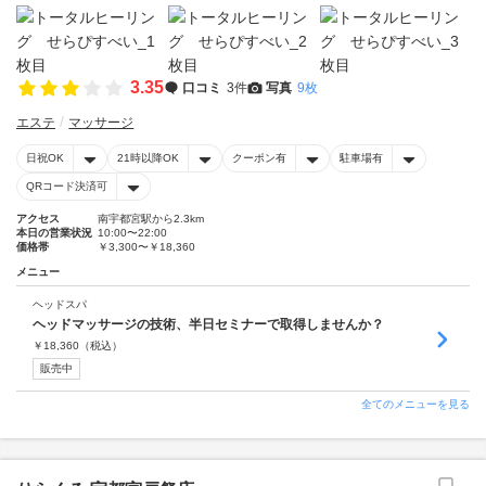
3.35
口コミ
3件
写真
9枚
エステ
マッサージ
日祝OK
21時以降OK
クーポン有
駐車場有
QRコード決済可
アクセス
南宇都宮駅から2.3km
本日の営業状況
10:00〜22:00
価格帯
￥3,300〜￥18,360
メニュー
ヘッドスパ
ヘッドマッサージの技術、半日セミナーで取得しませんか？
￥
18,360
（税込）
販売中
全てのメニューを見る