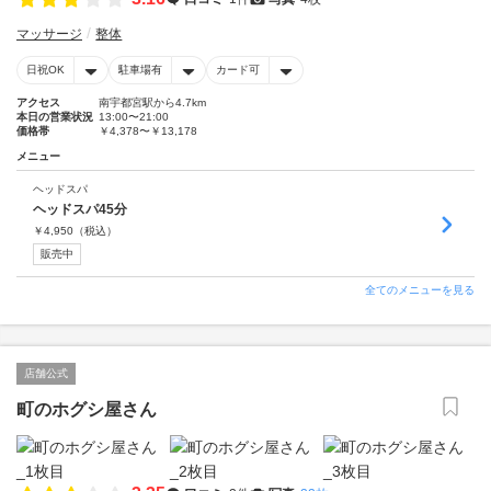
マッサージ
整体
日祝OK
駐車場有
カード可
アクセス
南宇都宮駅から4.7km
本日の営業状況
13:00〜21:00
価格帯
￥4,378〜￥13,178
メニュー
ヘッドスパ
ヘッドスパ45分
￥
4,950
（税込）
販売中
全てのメニューを見る
店舗公式
町のホグシ屋さん