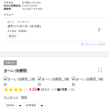
アクセス
水戸駅から3.7km
本日の営業状況
11:00〜22:00
価格帯
￥3,200〜￥5,000
メニュー
ほぐし・マッサージ
ボディーコース（６０分）
￥
4,800
（非課税）
販売中
全てのメニューを見る
店舗公式
きへい治療院
4.02
口コミ
11件
写真
13枚
マッサージ
整体
日祝OK
駐車場有