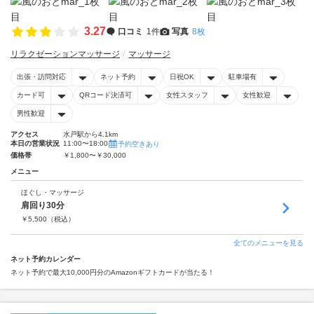
3.27
口コミ
1件
写真
8枚
リラクゼーションマッサージ
マッサージ
出張・訪問対応
ネット予約
日祝OK
駐車場有
カード可
QRコード決済可
女性スタッフ
女性歓迎
男性歓迎
アクセス
水戸駅から4.1km
本日の営業状況
11:00〜18:00
予約空きあり
価格帯
￥1,800〜￥30,000
メニュー
ほぐし・マッサージ
肩回り30分
￥
5,500
（税込）
全てのメニューを見る
ネット予約カレンダー
ネット予約で最大10,000円分のAmazonギフトカードが当たる！