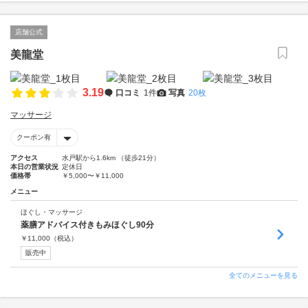
店舗公式
美龍堂
3.19
口コミ
1件
写真
20枚
マッサージ
クーポン有
アクセス
水戸駅から1.6km （徒歩21分）
本日の営業状況
定休日
価格帯
￥5,000〜￥11,000
メニュー
ほぐし・マッサージ
薬膳アドバイス付きもみほぐし90分
￥
11,000
（税込）
販売中
全てのメニューを見る