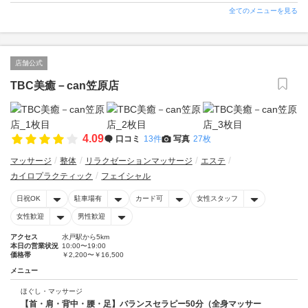
全てのメニューを見る
店舗公式
TBC美癒－can笠原店
4.09
口コミ
13件
写真
27枚
マッサージ
整体
リラクゼーションマッサージ
エステ
カイロプラクティック
フェイシャル
日祝OK
駐車場有
カード可
女性スタッフ
女性歓迎
男性歓迎
アクセス
水戸駅から5km
本日の営業状況
10:00〜19:00
価格帯
￥2,200〜￥16,500
メニュー
ほぐし・マッサージ
【首・肩・背中・腰・足】バランスセラピー50分（全身マッサー