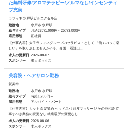
た無料研修/アロマテラピー/ノルマなし/インセンティ
ブ充実
ラフィネ 水戸駅ビルエクセル店
勤務地
水戸市 水戸駅
給与タイプ
月給23万1,000円～25万3,000円
雇用形態
正社員
【仕事内容】大手ラフィネグループのセラピストとして 「働くのって楽
しい」を取り戻しませんか? 今、介護・看護出…
求人の更新日
2026-08-07
スポンサー
求人ボックス
美容院・ヘアサロン勤務
髪美幸
勤務地
水戸市 水戸駅
給与タイプ
時給1,200円～
雇用形態
アルバイト・パート
【仕事内容】カット 白髪染め ヘッドスパ 頭皮マッサージ その他相談 従
事すべき業務の変更なし 就業場所の変更なし …
求人の更新日
2026-08-06
スポンサー
求人ボックス