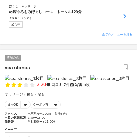
ほぐし・マッサージ
🌿深ゆるもみほぐしコース トータル120分
￥
6,600
（税込）
受付中
全てのメニューを見る
店舗公式
sea stones
3.30
口コミ
2件
写真
5枚
マッサージ
接骨・整骨
日祝OK
クーポン有
アクセス
水戸駅から600m （徒歩8分）
本日の営業状況
9:30〜18:00
価格帯
￥3,300〜￥11,000
メニュー