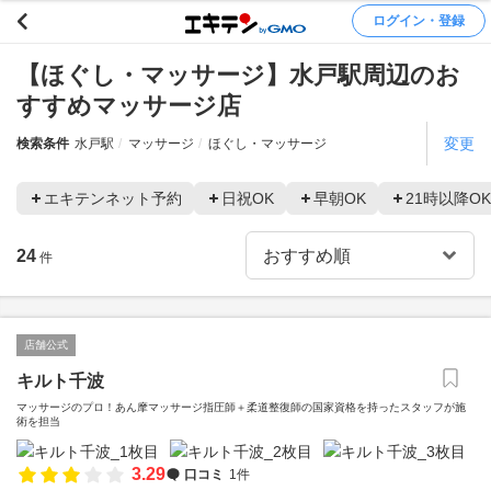
ログイン・登録
【ほぐし・マッサージ】水戸駅周辺のお
すすめマッサージ店
変更
検索条件
水戸駅
マッサージ
ほぐし・マッサージ
エキテンネット予約
日祝OK
早朝OK
21時以降OK
24
件
店舗公式
キルト千波
マッサージのプロ！あん摩マッサージ指圧師＋柔道整復師の国家資格を持ったスタッフが施
術を担当
3.29
口コミ
1件