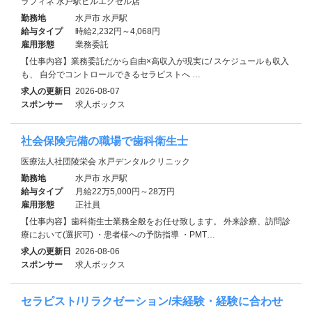
ラフィネ 水戸駅ビルエクセル店
勤務地
水戸市 水戸駅
給与タイプ
時給2,232円～4,068円
雇用形態
業務委託
【仕事内容】業務委託だから自由×高収入が現実に/ スケジュールも収入
も、 自分でコントロールできるセラピストへ …
求人の更新日
2026-08-07
スポンサー
求人ボックス
社会保険完備の職場で歯科衛生士
医療法人社団陵栄会 水戸デンタルクリニック
勤務地
水戸市 水戸駅
給与タイプ
月給22万5,000円～28万円
雇用形態
正社員
【仕事内容】歯科衛生士業務全般をお任せ致します。 外来診療、訪問診
療において(選択可) ・患者様への予防指導 ・PMT…
求人の更新日
2026-08-06
スポンサー
求人ボックス
セラピスト/リラクゼーション/未経験・経験に合わせ