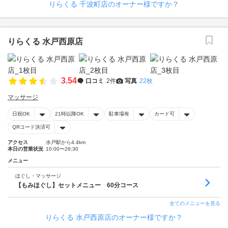
りらくる 千波町店のオーナー様ですか？
りらくる 水戸西原店
3.54
口コミ
2件
写真
22枚
マッサージ
日祝OK
21時以降OK
駐車場有
カード可
QRコード決済可
アクセス
水戸駅から4.4km
本日の営業状況
10:00〜26:30
メニュー
ほぐし・マッサージ
【もみほぐし】セットメニュー 60分コース
全てのメニューを見る
りらくる 水戸西原店のオーナー様ですか？