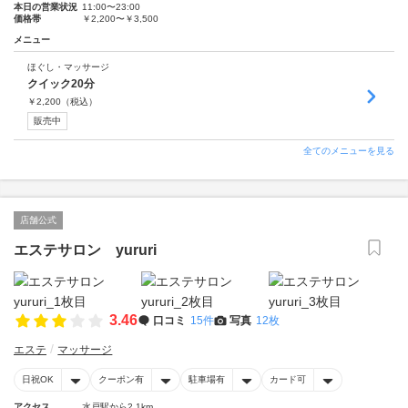
本日の営業状況
11:00〜23:00
価格帯
￥2,200〜￥3,500
メニュー
ほぐし・マッサージ
クイック20分
￥
2,200
（税込）
販売中
全てのメニューを見る
店舗公式
エステサロン yururi
3.46
口コミ
15件
写真
12枚
エステ
マッサージ
日祝OK
クーポン有
駐車場有
カード可
アクセス
水戸駅から2.1km