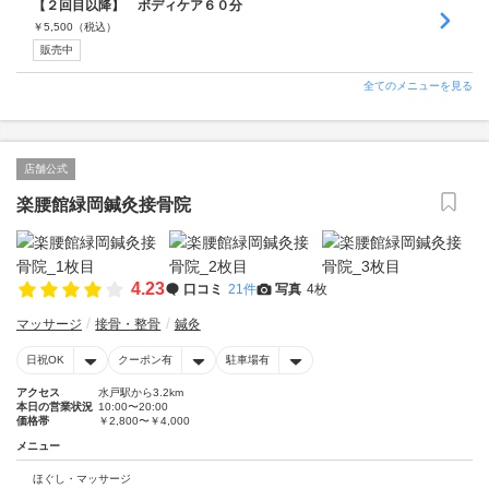
【２回目以降】 ボディケア６０分
￥
5,500
（税込）
販売中
全てのメニューを見る
店舗公式
楽腰館緑岡鍼灸接骨院
4.23
口コミ
21件
写真
4枚
マッサージ
接骨・整骨
鍼灸
日祝OK
クーポン有
駐車場有
アクセス
水戸駅から3.2km
本日の営業状況
10:00〜20:00
価格帯
￥2,800〜￥4,000
メニュー
ほぐし・マッサージ