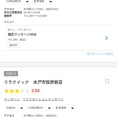
21時以降OK
駐車場有
アクセス
水戸駅から730m （徒歩10分）
本日の営業状況
10:00〜24:00
価格帯
￥2,160〜￥10,800
メニュー
ほぐし・マッサージ
指圧マッサージ30分
￥
2,160
（税込）
販売中
全てのメニューを見る
店舗公式
リラクイック 水戸市役所前店
3.04
マッサージ
リラクゼーションマッサージ
日祝OK
21時以降OK
駐車場有
アクセス
水戸駅から680m （徒歩9分）