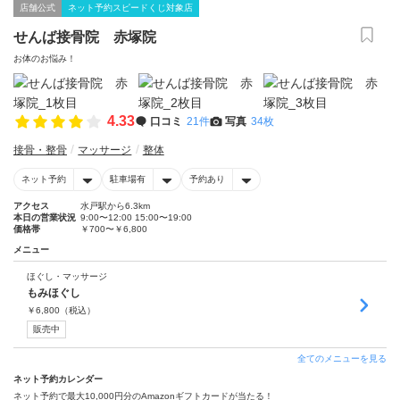
店舗公式
ネット予約スピードくじ対象店
せんば接骨院 赤塚院
お体のお悩み！
4.33
口コミ
21件
写真
34枚
接骨・整骨
マッサージ
整体
ネット予約
駐車場有
予約あり
アクセス
水戸駅から6.3km
本日の営業状況
9:00〜12:00 15:00〜19:00
価格帯
￥700〜￥6,800
メニュー
ほぐし・マッサージ
もみほぐし
￥
6,800
（税込）
販売中
全てのメニューを見る
ネット予約カレンダー
ネット予約で最大10,000円分のAmazonギフトカードが当たる！