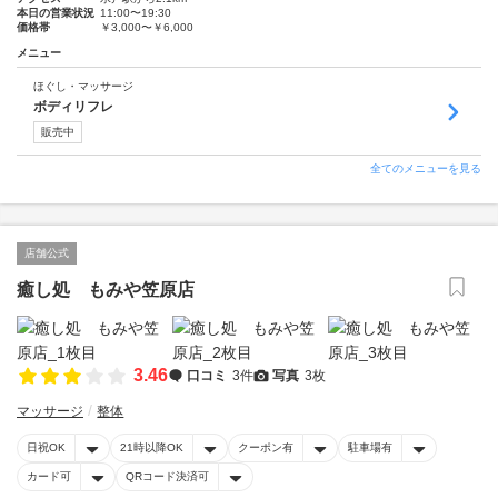
本日の営業状況
11:00〜19:30
価格帯
￥3,000〜￥6,000
メニュー
ほぐし・マッサージ
ボディリフレ
販売中
全てのメニューを見る
店舗公式
癒し処 もみや笠原店
3.46
口コミ
3件
写真
3枚
マッサージ
整体
日祝OK
21時以降OK
クーポン有
駐車場有
カード可
QRコード決済可