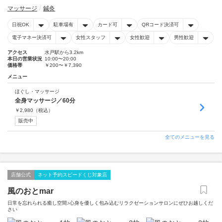
マッサージ
鍼灸
日祝OK
駐車場有
カード可
QRコード決済可
電子マネー決済可
女性スタッフ
女性歓迎
男性歓迎
アクセス
水戸駅から3.2km
本日の営業状況
10:00〜20:00
価格帯
￥200〜￥7,390
メニュー
ほぐし・マッサージ
全身マッサージ／60分
￥
2,980
（税込）
販売中
全てのメニューを見る
店舗公式
ネット予約スピードくじ対象店
風のおとmar
日常を忘れられる癒し空間♪心身を優しく包み込むリラクゼーションサロンにぜひお越しくだ
さい