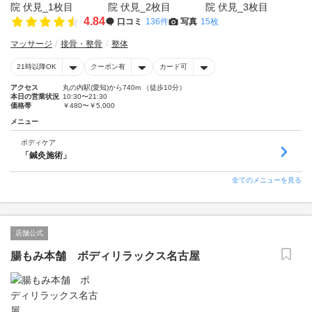
4.84
口コミ
136件
写真
15枚
マッサージ
接骨・整骨
整体
21時以降OK
クーポン有
カード可
アクセス
丸の内駅(愛知)から740m （徒歩10分）
本日の営業状況
10:30〜21:30
価格帯
￥480〜￥5,000
メニュー
ボディケア
「鍼灸施術」
全てのメニューを見る
店舗公式
腸もみ本舗 ボディリラックス名古屋