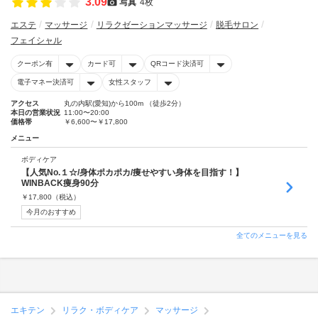
3.09
写真
4枚
エステ
マッサージ
リラクゼーションマッサージ
脱毛サロン
フェイシャル
クーポン有
カード可
QRコード決済可
電子マネー決済可
女性スタッフ
アクセス
丸の内駅(愛知)から100m （徒歩2分）
本日の営業状況
11:00〜20:00
価格帯
￥6,600〜￥17,800
メニュー
ボディケア
【人気No.１☆/身体ポカポカ/痩せやすい身体を目指す！】
WINBACK痩身90分
￥
17,800
（税込）
今月のおすすめ
全てのメニューを見る
エキテン
リラク・ボディケア
マッサージ