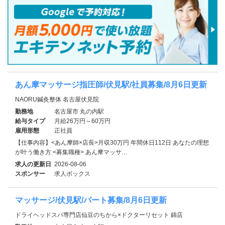
あん摩マッサージ指圧師/伏見駅/社員募集/8月6日更新
NAORU鍼灸整体 名古屋伏見院
勤務地
名古屋市 丸の内駅
給与タイプ
月給26万円～60万円
雇用形態
正社員
【仕事内容】<あん摩師×店長>月収30万円 年間休日112日 あなたの理想
が叶う働き方 <募集職種> あん摩マッサ…
求人の更新日
2026-08-06
スポンサー
求人ボックス
マッサージ/伏見駅/パート募集/8月6日更新
ドライヘッドスパ専門店仙豆のちから×ドクターリセット 錦店