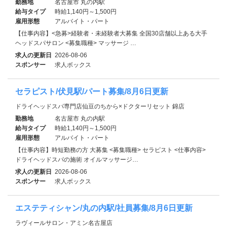
勤務地
名古屋市 丸の内駅
給与タイプ
時給1,140円～1,500円
雇用形態
アルバイト・パート
【仕事内容】<急募>経験者・未経験者大募集 全国30店舗以上ある大手
ヘッドスパサロン <募集職種> マッサージ …
求人の更新日
2026-08-06
スポンサー
求人ボックス
セラピスト/伏見駅/パート募集/8月6日更新
ドライヘッドスパ専門店仙豆のちから×ドクターリセット 錦店
勤務地
名古屋市 丸の内駅
給与タイプ
時給1,140円～1,500円
雇用形態
アルバイト・パート
【仕事内容】時短勤務の方 大募集 <募集職種> セラピスト <仕事内容>
ドライヘッドスパの施術 オイルマッサージ…
求人の更新日
2026-08-06
スポンサー
求人ボックス
エステティシャン/丸の内駅/社員募集/8月6日更新
ラヴィールサロン・アミン名古屋店