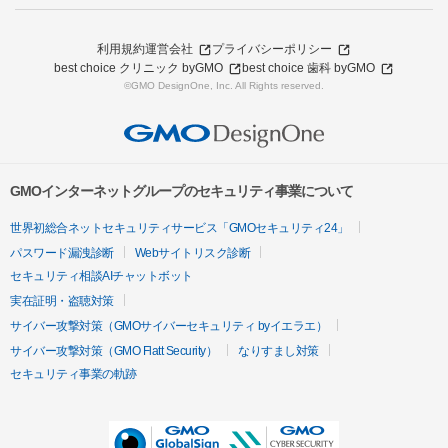
利用規約
運営会社
プライバシーポリシー
best choice クリニック byGMO
best choice 歯科 byGMO
©GMO DesignOne, Inc. All Rights reserved.
GMOインターネットグループのセキュリティ事業について
世界初総合ネットセキュリティサービス「GMOセキュリティ24」
パスワード漏洩診断
Webサイトリスク診断
セキュリティ相談AIチャットボット
実在証明・盗聴対策
サイバー攻撃対策（GMOサイバーセキュリティ byイエラエ）
サイバー攻撃対策（GMO Flatt Security）
なりすまし対策
セキュリティ事業の軌跡