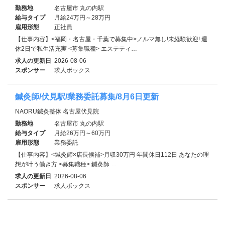
勤務地
名古屋市 丸の内駅
給与タイプ
月給24万円～28万円
雇用形態
正社員
【仕事内容】<福岡・名古屋・千葉で募集中>ノルマ無し!未経験歓迎! 週
休2日で私生活充実 <募集職種> エステティ…
求人の更新日
2026-08-06
スポンサー
求人ボックス
鍼灸師/伏見駅/業務委託募集/8月6日更新
NAORU鍼灸整体 名古屋伏見院
勤務地
名古屋市 丸の内駅
給与タイプ
月給26万円～60万円
雇用形態
業務委託
【仕事内容】<鍼灸師×店長候補>月収30万円 年間休日112日 あなたの理
想が叶う働き方 <募集職種> 鍼灸師 …
求人の更新日
2026-08-06
スポンサー
求人ボックス