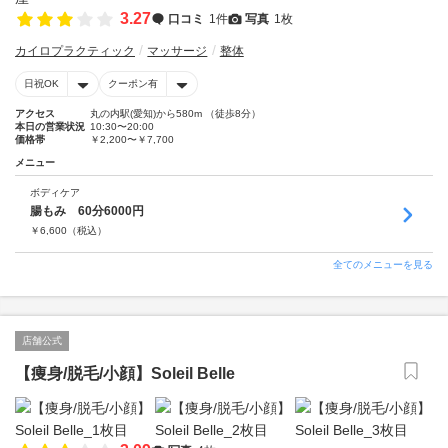
3.27
口コミ
1件
写真
1枚
カイロプラクティック
マッサージ
整体
日祝OK
クーポン有
アクセス
丸の内駅(愛知)から580m （徒歩8分）
本日の営業状況
10:30〜20:00
価格帯
￥2,200〜￥7,700
メニュー
ボディケア
腸もみ 60分6000円
￥
6,600
（税込）
全てのメニューを見る
店舗公式
【痩身/脱毛/小顔】Soleil Belle