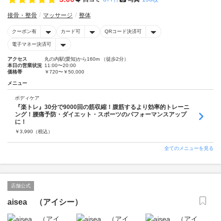
接骨・整骨
マッサージ
整体
クーポン有
カード可
QRコード決済可
電子マネー決済可
アクセス
丸の内駅(愛知)から160m （徒歩2分）
本日の営業状況
11:00〜20:00
価格帯
￥720〜￥50,000
メニュー
ボディケア
『楽トレ』30分で9000回の筋収縮！腹筋するより効率的トレーニ
ング！腰痛予防・ダイエット・スポーツのパフォーマンスアップ
に！
￥
3,990
（税込）
全てのメニューを見る
店舗公式
aisea （アイシー）