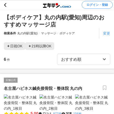
ログイン・登録
【ボディケア】丸の内駅(愛知)周辺のお
すすめマッサージ店
変更
検索条件
丸の内駅(愛知)
マッサージ
ボディケア
日祝OK
21時以降OK
6
件
店舗公式
名古屋ハピネス鍼灸接骨院・整体院 丸の内
5.00
口コミ
877件
写真
156枚