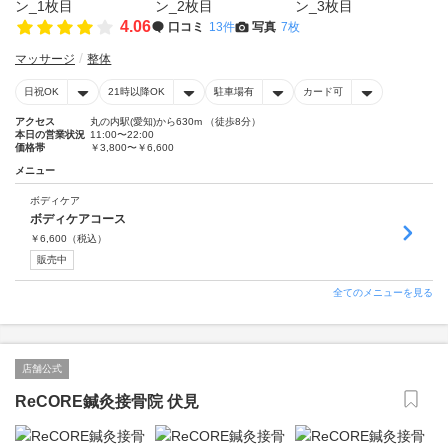
4.06
口コミ
13件
写真
7枚
マッサージ
整体
日祝OK
21時以降OK
駐車場有
カード可
アクセス
丸の内駅(愛知)から630m （徒歩8分）
本日の営業状況
11:00〜22:00
価格帯
￥3,800〜￥6,600
メニュー
ボディケア
ボディケアコース
￥
6,600
（税込）
販売中
全てのメニューを見る
店舗公式
ReCORE鍼灸接骨院 伏見