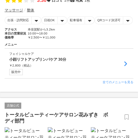
3.30
口コミ
2件
写真
1枚
マッサージ
整体
出張・訪問対応
日祝OK
駐車場有
QRコード決済可
アクセス
本俣賀駅から3.2km
本日の営業状況
10:00〜18:00
価格帯
￥2,500〜￥11,000
メニュー
フェイシャルケア
小顔リフトアップリンパケア 30分
￥
2,800
（税込）
販売中
全てのメニューを見る
店舗公式
トータルビューティーケアサロン花みずき ボ
ディ部門