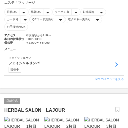
エステ
マッサージ
日祝OK
早朝OK
クーポン有
駐車場有
カード可
QRコード決済可
電子マネー決済可
お子様連れOK
アクセス
本俣賀駅から2.9km
本日の営業状況
8:00〜13:00
価格帯
￥3,000〜￥6,000
メニュー
フェイシャルケア
フェイシャルリンパ
販売中
全てのメニューを見る
店舗公式
HERBAL SALON LAJOUR