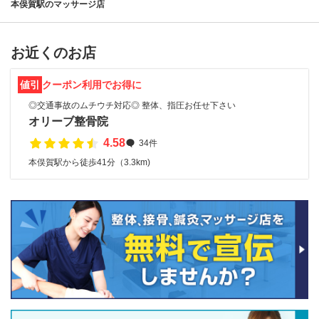
本俣賀駅のマッサージ店
お近くのお店
値引
クーポン利用でお得に
◎交通事故のムチウチ対応◎ 整体、指圧お任せ下さい
オリーブ整骨院
4.58
34件
本俣賀駅から徒歩41分（3.3km)