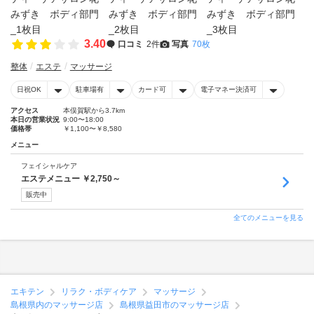
3.40
口コミ
2件
写真
70枚
整体
エステ
マッサージ
日祝OK
駐車場有
カード可
電子マネー決済可
アクセス
本俣賀駅から3.7km
本日の営業状況
9:00〜18:00
価格帯
￥1,100〜￥8,580
メニュー
フェイシャルケア
エステメニュー ￥2,750～
販売中
全てのメニューを見る
エキテン
リラク・ボディケア
マッサージ
島根県内のマッサージ店
島根県益田市のマッサージ店