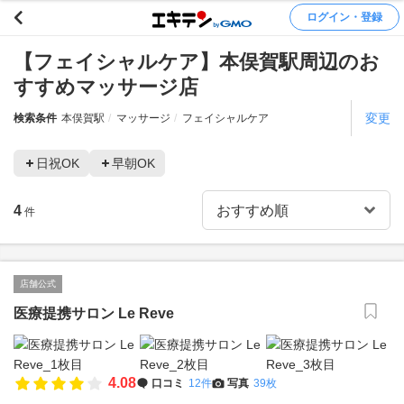
ログイン・登録
【フェイシャルケア】本俣賀駅周辺のお
すすめマッサージ店
変更
検索条件
本俣賀駅
マッサージ
フェイシャルケア
日祝OK
早朝OK
4
件
店舗公式
医療提携サロン Le Reve
4.08
口コミ
12件
写真
39枚