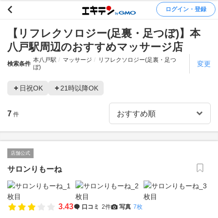
ログイン・登録
【リフレクソロジー(足裏・足つぼ)】本
八戸駅周辺のおすすめマッサージ店
本八戸駅
マッサージ
リフレクソロジー(足裏・足つ
変更
検索条件
ぼ)
日祝OK
21時以降OK
7
件
店舗公式
サロンりもーね
3.43
口コミ
2件
写真
7枚