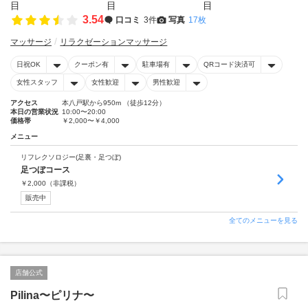
3.54
口コミ
3件
写真
17枚
マッサージ
リラクゼーションマッサージ
日祝OK
クーポン有
駐車場有
QRコード決済可
女性スタッフ
女性歓迎
男性歓迎
アクセス
本八戸駅から950m （徒歩12分）
本日の営業状況
10:00〜20:00
価格帯
￥2,000〜￥4,000
メニュー
リフレクソロジー(足裏・足つぼ)
足つぼコース
￥
2,000
（非課税）
販売中
全てのメニューを見る
店舗公式
Pilina〜ピリナ〜