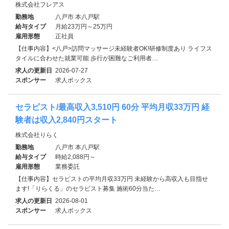
株式会社フレアス
勤務地
八戸市 本八戸駅
給与タイプ
月給23万円～25万円
雇用形態
正社員
【仕事内容】<八戸>訪問マッサージ未経験者OK!研修制度あり ライフス
タイルに合わせた就業可能 歩行が困難なご利用者…
求人の更新日
2026-07-27
スポンサー
求人ボックス
セラピスト/最高収入3,510円 60分 平均月収33万円 経
験者は収入2,840円スタート
株式会社りらく
勤務地
八戸市 本八戸駅
給与タイプ
時給2,088円～
雇用形態
業務委託
【仕事内容】セラピストの平均月収33万円 未経験から高収入も目指せ
ます!「りらくる」のセラピスト募集 施術60分当た…
求人の更新日
2026-08-01
スポンサー
求人ボックス