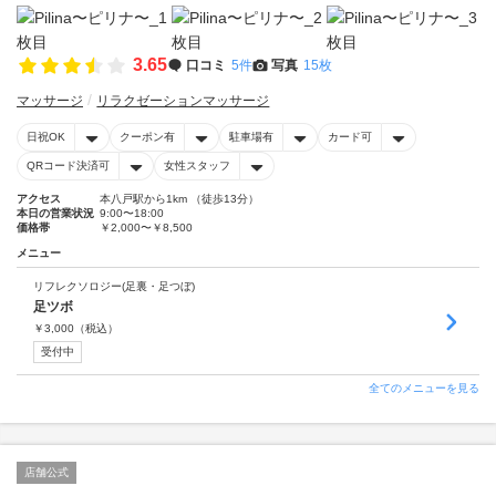
3.65
口コミ
5件
写真
15枚
マッサージ
リラクゼーションマッサージ
日祝OK
クーポン有
駐車場有
カード可
QRコード決済可
女性スタッフ
アクセス
本八戸駅から1km （徒歩13分）
本日の営業状況
9:00〜18:00
価格帯
￥2,000〜￥8,500
メニュー
リフレクソロジー(足裏・足つぼ)
足ツボ
￥
3,000
（税込）
受付中
全てのメニューを見る
店舗公式