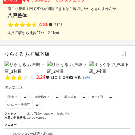
69%OFF
今すぐお得なクーポンをチェック
肩こり腰痛１回で変化が期待できるなら施術したいと思いませんか
八戸整体
4.85
714件
本八戸駅から徒歩27分（2.1km)
りらくる 八戸城下店
3.24
口コミ
2件
写真
19枚
マッサージ
日祝OK
21時以降OK
駐車場有
カード可
QRコード決済可
アクセス
本八戸駅から500m （徒歩7分）
本日の営業状況
10:00〜26:30
メニュー
リフレクソロジー(足裏・足つぼ)