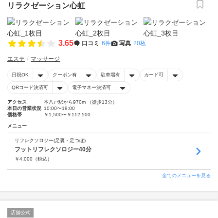
リラクゼーション心虹
3.65
口コミ
6件
写真
20枚
エステ
マッサージ
日祝OK
クーポン有
駐車場有
カード可
QRコード決済可
電子マネー決済可
アクセス
本八戸駅から970m （徒歩13分）
本日の営業状況
10:00〜19:00
価格帯
￥1,500〜￥112,500
メニュー
リフレクソロジー(足裏・足つぼ)
フットリフレクソロジー40分
￥
4,000
（税込）
全てのメニューを見る
店舗公式