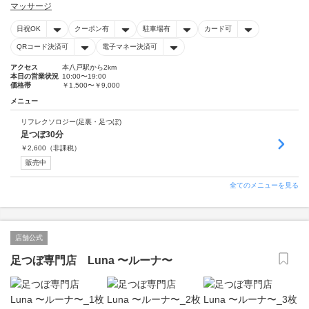
マッサージ
日祝OK
クーポン有
駐車場有
カード可
QRコード決済可
電子マネー決済可
アクセス
本八戸駅から2km
本日の営業状況
10:00〜19:00
価格帯
￥1,500〜￥9,000
メニュー
リフレクソロジー(足裏・足つぼ)
足つぼ30分
￥
2,600
（非課税）
販売中
全てのメニューを見る
店舗公式
足つぼ専門店 Luna 〜ルーナ〜