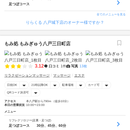
足つぼコース
全てのメニューを見る
りらくる 八戸城下店のオーナー様ですか？
もみ処 もみぎゅう八戸三日町店
3.12
口コミ
1件
写真
13枚
リラクゼーションマッサージ
マッサージ
エステ
日祝OK
21時以降OK
駐車場有
カード可
QRコード決済可
アクセス
本八戸駅から790m （徒歩10分）
本日の営業状況
10:00〜23:00
メニュー
リフレクソロジー(足裏・足つぼ)
足つぼコース 30分、45分、60分