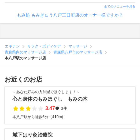
全てのメニューを見る
もみ処 もみぎゅう八戸三日町店のオーナー様ですか？
エキテン
リラク・ボディケア
マッサージ
青森県内のマッサージ店
青森県八戸市のマッサージ店
本八戸駅のマッサージ店
お近くのお店
～あなた好みの力加減でほぐします！～
心と身体のもみほぐし もみの木
3.47
3件
本八戸駅から徒歩6分（410m)
城下はり灸治療院