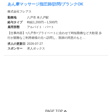
あん摩マッサージ指圧師/訪問/ブランクOK
株式会社フレアス
勤務地
八戸市 本八戸駅
給与タイプ
時給1,200円～1,500円
雇用形態
アルバイト・パート
【仕事内容】<八戸市>プライベートに合わせて時短勤務など大歓迎 歩
行が困難なご利用者様の元へ訪問し、医師の同意のもと…
求人の更新日
2026-07-27
スポンサー
求人ボックス
PAGE TOP