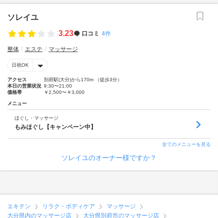
ソレイユ
3.23
口コミ
4件
整体
エステ
マッサージ
日祝OK
アクセス
別府駅(大分)から170m （徒歩3分）
本日の営業状況
9:30〜21:00
価格帯
￥2,500〜￥3,000
メニュー
ほぐし・マッサージ
もみほぐし【キャンペーン中】
全てのメニューを見る
ソレイユのオーナー様ですか？
エキテン
リラク・ボディケア
マッサージ
大分県内のマッサージ店
大分県別府市のマッサージ店