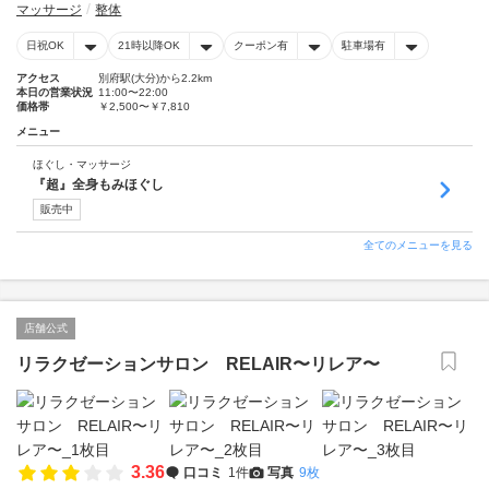
マッサージ
整体
日祝OK
21時以降OK
クーポン有
駐車場有
アクセス
別府駅(大分)から2.2km
本日の営業状況
11:00〜22:00
価格帯
￥2,500〜￥7,810
メニュー
ほぐし・マッサージ
『超』全身もみほぐし
販売中
全てのメニューを見る
店舗公式
リラクゼーションサロン RELAIR〜リレア〜
3.36
口コミ
1件
写真
9枚