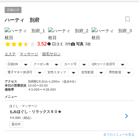
店舗公式
ハーティ 別府
3.52
口コミ
3件
写真
3枚
エステ
マッサージ
脱毛サロン
日祝OK
クーポン有
カード可
QRコード決済可
電子マネー決済可
女性スタッフ
女性歓迎
男性歓迎
アクセス
別府駅(大分)から260m （徒歩4分）
本日の営業状況
10:00〜20:00
価格帯
￥3,000〜￥38,000
メニュー
ほぐし・マッサージ
もみほぐし・リラックス６０★
￥
6,980
（税込）
受付中
全てのメニューを見る