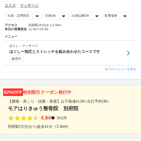
エステ
マッサージ
出張・訪問対応
日祝OK
21時以降OK
駐車場有
アクセス
別府駅(大分)から3.5km
本日の営業状況
11:00〜25:00
メニュー
ほぐし・マッサージ
ほぐし〜指圧とストレッチを組み合わせたコースです
販売中
全てのメニューを見る
62%OFF
特別割引クーポン発行中
【腰痛・肩こり・頭痛・産後】お子様連れOK♪当日予約OK♪
モアはりきゅう整骨院 別府院
4.94
341件
別府駅(大分)から徒歩41分（3.3km)