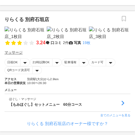
りらくる 別府石垣店
3.24
口コミ
2件
写真
19枚
マッサージ
日祝OK
21時以降OK
駐車場有
カード可
QRコード決済可
アクセス
別府駅(大分)から2.9km
本日の営業状況
10:00〜26:30
メニュー
ほぐし・マッサージ
【もみほぐし】セットメニュー 60分コース
全てのメニューを見る
りらくる 別府石垣店のオーナー様ですか？