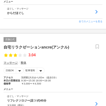
メニュー
ほぐし・マッサージ
からだほぐし
全てのメニューを見る
店舗公式
自宅リラクゼーションancre(アンクル)
3.04
マッサージ
整体
日祝OK
駐車場有
アクセス
別府駅(大分)から82m （徒歩2分）
本日の営業状況
9:30〜15:30 18:00〜19:30
価格帯
￥3,000〜￥4,500
メニュー
ほぐし・マッサージ
リフレクソロジー(足ツボ)40分
￥
3,000
（税込）