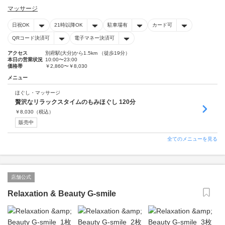
マッサージ
日祝OK
21時以降OK
駐車場有
カード可
QRコード決済可
電子マネー決済可
アクセス
別府駅(大分)から1.5km （徒歩19分）
本日の営業状況
10:00〜23:00
価格帯
￥2,860〜￥8,030
メニュー
ほぐし・マッサージ
贅沢なリラックスタイムのもみほぐし 120分
￥
8,030
（税込）
販売中
全てのメニューを見る
店舗公式
Relaxation & Beauty G-smile