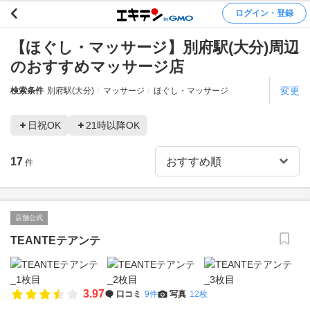
ログイン・登録
【ほぐし・マッサージ】別府駅(大分)周辺
のおすすめマッサージ店
変更
検索条件
別府駅(大分)
マッサージ
ほぐし・マッサージ
日祝OK
21時以降OK
17
件
店舗公式
TEANTEテアンテ
3.97
口コミ
9件
写真
12枚