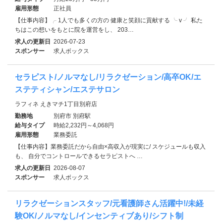
雇用形態
正社員
【仕事内容】╭ 1人でも多くの方の 健康と笑顔に貢献する ╰ v ╯ 私た
ちはこの想いをもとに院を運営をし、 203…
求人の更新日
2026-07-23
スポンサー
求人ボックス
セラピスト/ノルマなし/リラクゼーション/高卒OK/エ
ステティシャン/エステサロン
ラフィネ えきマチ1丁目別府店
勤務地
別府市 別府駅
給与タイプ
時給2,232円～4,068円
雇用形態
業務委託
【仕事内容】業務委託だから自由×高収入が現実に/ スケジュールも収入
も、 自分でコントロールできるセラピストへ …
求人の更新日
2026-08-07
スポンサー
求人ボックス
リラクゼーションスタッフ/元看護師さん活躍中!/未経
験OK/ノルマなし/インセンティブあり/シフト制