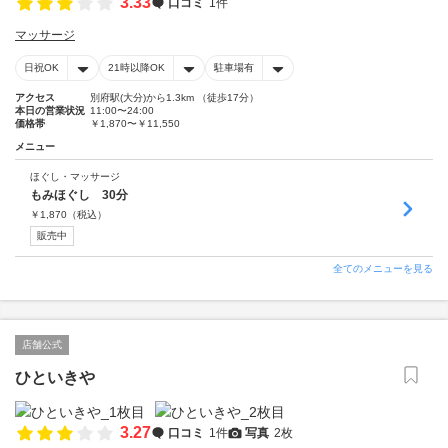
3.33
口コミ
1件
マッサージ
日祝OK
21時以降OK
駐車場有
アクセス
別府駅(大分)から1.3km （徒歩17分）
本日の営業状況
11:00〜24:00
価格帯
￥1,870〜￥11,550
メニュー
ほぐし・マッサージ
もみほぐし 30分
￥
1,870
（税込）
販売中
全てのメニューを見る
店舗公式
ひといきや
3.27
口コミ
1件
写真
2枚