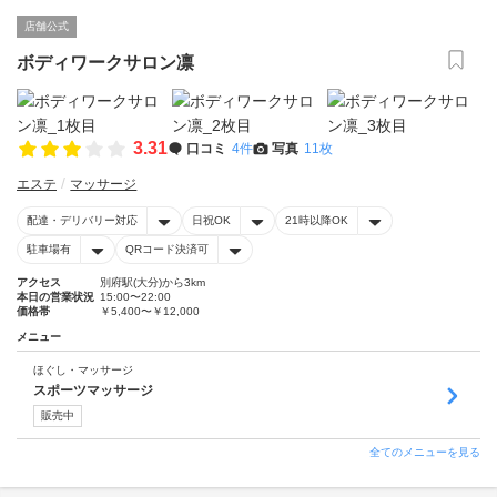
店舗公式
ボディワークサロン凛
3.31
口コミ
4件
写真
11枚
エステ
マッサージ
配達・デリバリー対応
日祝OK
21時以降OK
駐車場有
QRコード決済可
アクセス
別府駅(大分)から3km
本日の営業状況
15:00〜22:00
価格帯
￥5,400〜￥12,000
メニュー
ほぐし・マッサージ
スポーツマッサージ
販売中
全てのメニューを見る