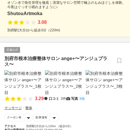
オゾン水で衛生管理を徹底｜清潔なサロン空間で極上のもみほぐしを体験。
今夜はぐっすり眠れますように♪
ShutouArtmoka
3.08
別府駅(大分)から徒歩3分（220m)
店舗公式
別府市根本治療整体サロン ange+〜アンジュプラ
ス〜
3.29
口コミ
3件
写真
8枚
マッサージ
整体
クーポン有
駐車場有
アクセス
別府駅(大分)から120m （徒歩2分）
本日の営業状況
9:00〜13:00 15:00〜20:00