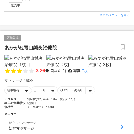
販売中
全てのメニューを見る
店舗公式
あかがね青山鍼灸治療院
3.26
口コミ
2件
写真
7枚
マッサージ
鍼灸
駐車場有
カード可
QRコード決済可
アクセス
別府駅(大分)から850m （徒歩11分）
本日の営業状況
定休日
価格帯
￥1,500〜￥15,000
メニュー
ほぐし・マッサージ
訪問マッサージ