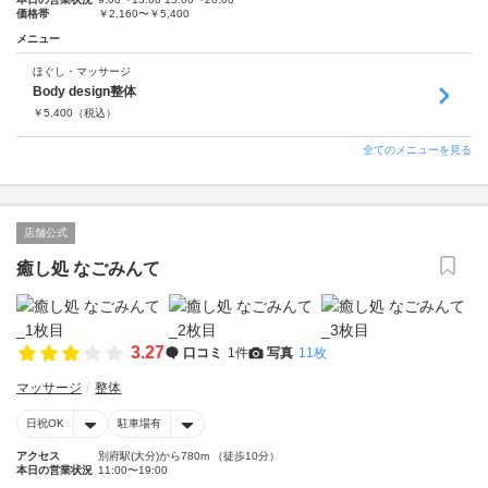
価格帯
￥2,160〜￥5,400
メニュー
ほぐし・マッサージ
Body design整体
￥
5,400
（税込）
全てのメニューを見る
店舗公式
癒し処 なごみんて
3.27
口コミ
1件
写真
11枚
マッサージ
整体
日祝OK
駐車場有
アクセス
別府駅(大分)から780m （徒歩10分）
本日の営業状況
11:00〜19:00