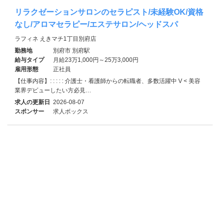
リラクゼーションサロンのセラピスト/未経験OK/資格
なし/アロマセラピー/エステサロン/ヘッドスパ
ラフィネ えきマチ1丁目別府店
勤務地
別府市 別府駅
給与タイプ
月給23万1,000円～25万3,000円
雇用形態
正社員
【仕事内容】: : : : : 介護士・看護師からの転職者、多数活躍中 V < 美容
業界デビューしたい方必見…
求人の更新日
2026-08-07
スポンサー
求人ボックス