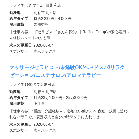
ラフィネ えきマチ1丁目別府店
勤務地
別府市 別府駅
給与タイプ
時給2,232円～4,068円
雇用形態
業務委託
【仕事内容】―[”セラピスト”さんを募集中]. Raffine Group”の安心雇用～
未経験スタートの方も積…
求人の更新日
2026-08-07
スポンサー
求人ボックス
マッサージセラピスト/未経験OK/ヘッドスパ/リラク
ゼーション/エステサロン/アロマテラピー
ラフィネ ゆめタウン別府店
勤務地
別府市 別府駅
給与タイプ
月給23万1,000円～25万3,000円
雇用形態
正社員
【仕事内容】/ 看護・介護経験を、心地よい働き方へ 夜勤・残業に追わ
れない毎日で、 安定収入と自分の時間を手に入れませ…
求人の更新日
2026-08-07
スポンサー
求人ボックス