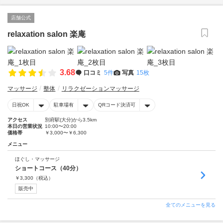
店舗公式
relaxation salon 楽庵
3.68
口コミ
5件
写真
15枚
マッサージ
整体
リラクゼーションマッサージ
日祝OK
駐車場有
QRコード決済可
アクセス
別府駅(大分)から3.5km
本日の営業状況
10:00〜20:00
価格帯
￥3,000〜￥6,300
メニュー
ほぐし・マッサージ
ショートコース（40分）
￥
3,300
（税込）
販売中
全てのメニューを見る