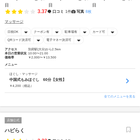
3.37
口コミ
1件
写真
8枚
マッサージ
日祝OK
クーポン有
駐車場有
カード可
QRコード決済可
電子マネー決済可
アクセス
別府駅(大分)から2.5km
本日の営業状況
10:00〜21:00
価格帯
￥2,000〜￥13,500
メニュー
ほぐし・マッサージ
中国式もみほぐし 60分【女性】
￥
4,200
（税込）
全てのメニューを見る
店舗公式
ハピらく