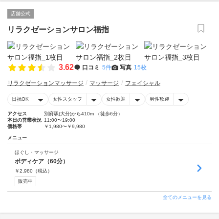
店舗公式
リラクゼーションサロン福指
3.62
口コミ
5件
写真
15枚
リラクゼーションマッサージ
マッサージ
フェイシャル
日祝OK
女性スタッフ
女性歓迎
男性歓迎
アクセス
別府駅(大分)から410m （徒歩6分）
本日の営業状況
11:00〜19:00
価格帯
￥1,980〜￥9,980
メニュー
ほぐし・マッサージ
ボディケア（60分）
￥
2,980
（税込）
販売中
全てのメニューを見る