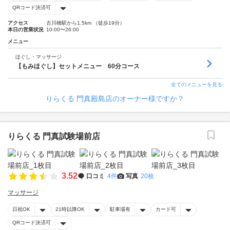
QRコード決済可
アクセス
古川橋駅から1.5km （徒歩19分）
本日の営業状況
10:00〜26:00
メニュー
ほぐし・マッサージ
【もみほぐし】セットメニュー 60分コース
全てのメニューを見る
りらくる 門真殿島店のオーナー様ですか？
りらくる 門真試験場前店
3.52
口コミ
4件
写真
20枚
マッサージ
日祝OK
21時以降OK
駐車場有
カード可
QRコード決済可