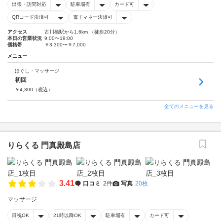
出張・訪問対応
駐車場有
カード可
QRコード決済可
電子マネー決済可
アクセス
古川橋駅から1.6km （徒歩20分）
本日の営業状況
9:00〜19:00
価格帯
￥3,300〜￥7,000
メニュー
ほぐし・マッサージ
初回
￥
4,300
（税込）
全てのメニューを見る
りらくる 門真殿島店
3.41
口コミ
2件
写真
20枚
マッサージ
日祝OK
21時以降OK
駐車場有
カード可