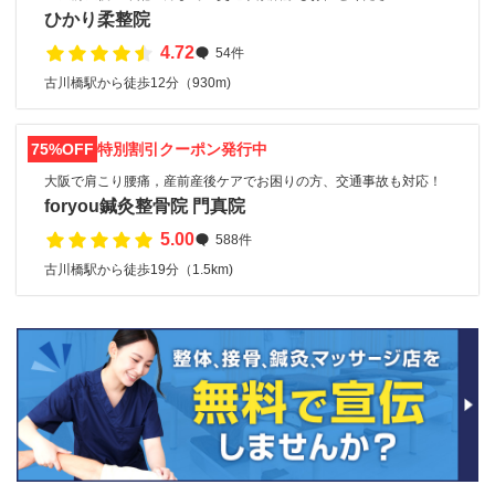
ひかり柔整院
4.72
54件
古川橋駅から徒歩12分（930m)
75%OFF
特別割引クーポン発行中
大阪で肩こり腰痛，産前産後ケアでお困りの方、交通事故も対応！
foryou鍼灸整骨院 門真院
5.00
588件
古川橋駅から徒歩19分（1.5km)