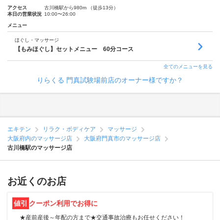
アクセス
古川橋駅から980m （徒歩13分）
本日の営業状況
10:00〜26:00
メニュー
ほぐし・マッサージ
【もみほぐし】セットメニュー 60分コース
全てのメニューを見る
りらくる 門真試験場前店のオーナー様ですか？
エキテン
リラク・ボディケア
マッサージ
大阪府内のマッサージ店
大阪府門真市のマッサージ店
古川橋駅のマッサージ店
お近くのお店
値引
クーポン利用でお得に
★産前産後～年配の方まで★交通事故治療もお任せください！