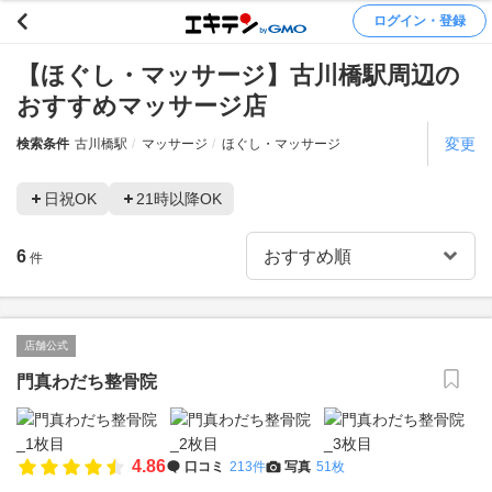
ログイン・登録
【ほぐし・マッサージ】古川橋駅周辺の
おすすめマッサージ店
変更
検索条件
古川橋駅
マッサージ
ほぐし・マッサージ
日祝OK
21時以降OK
6
件
店舗公式
門真わだち整骨院
4.86
口コミ
213件
写真
51枚