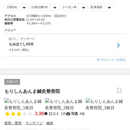
日祝OK
21時以降OK
クーポン有
駐車場有
アクセス
古川橋駅から600m （徒歩8分）
本日の営業状況
11:00〜24:00
価格帯
￥2,480〜￥5,370
メニュー
ほぐし・マッサージ
もみほぐし60分
￥
3,210
（税込）
全てのメニューを見る
店舗公式
もりしんあんま鍼灸整骨院
3.36
口コミ
1件
写真
4枚
接骨・整骨
マッサージ
鍼灸