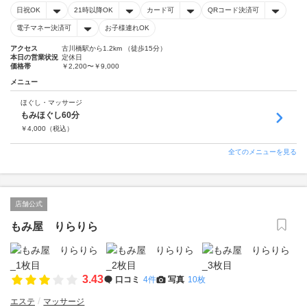
日祝OK
21時以降OK
カード可
QRコード決済可
電子マネー決済可
お子様連れOK
アクセス
古川橋駅から1.2km （徒歩15分）
本日の営業状況
定休日
価格帯
￥2,200〜￥9,000
メニュー
ほぐし・マッサージ
もみほぐし60分
￥
4,000
（税込）
全てのメニューを見る
店舗公式
もみ屋 りらりら
3.43
口コミ
4件
写真
10枚
エステ
マッサージ