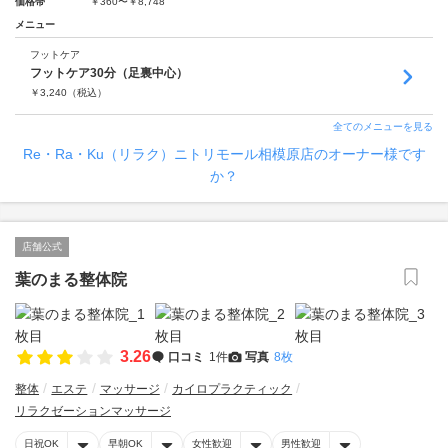
価格帯
￥360〜￥8,748
メニュー
フットケア
フットケア30分（足裏中心）
￥
3,240
（税込）
全てのメニューを見る
Re・Ra・Ku（リラク）ニトリモール相模原店のオーナー様です
か？
店舗公式
葉のまる整体院
3.26
口コミ
1件
写真
8枚
整体
エステ
マッサージ
カイロプラクティック
リラクゼーションマッサージ
日祝OK
早朝OK
女性歓迎
男性歓迎