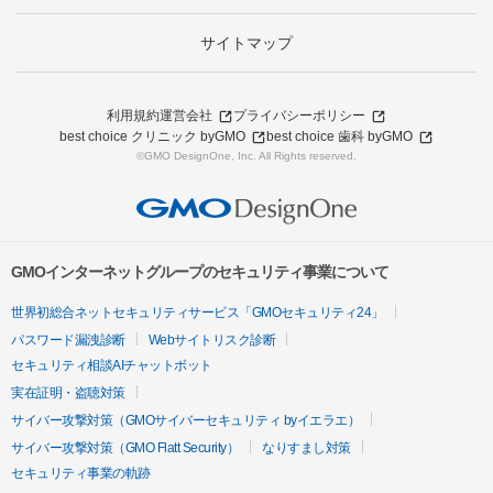
サイトマップ
利用規約
運営会社
プライバシーポリシー
best choice クリニック byGMO
best choice 歯科 byGMO
©GMO DesignOne, Inc. All Rights reserved.
GMOインターネットグループのセキュリティ事業について
世界初総合ネットセキュリティサービス「GMOセキュリティ24」
パスワード漏洩診断
Webサイトリスク診断
セキュリティ相談AIチャットボット
実在証明・盗聴対策
サイバー攻撃対策（GMOサイバーセキュリティ byイエラエ）
サイバー攻撃対策（GMO Flatt Security）
なりすまし対策
セキュリティ事業の軌跡