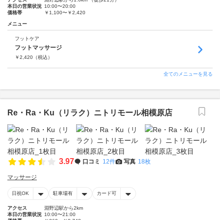
本日の営業状況
10:00〜20:00
価格帯
￥1,100〜￥2,420
メニュー
フットケア
フットマッサージ
￥
2,420
（税込）
全てのメニューを見る
Re・Ra・Ku（リラク）ニトリモール相模原店
3.97
口コミ
12件
写真
18枚
マッサージ
日祝OK
駐車場有
カード可
アクセス
淵野辺駅から2km
本日の営業状況
10:00〜21:00