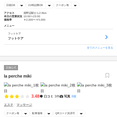
日祝OK
21時以降OK
クーポン有
アクセス
淵野辺駅から2.6km
本日の営業状況
10:00〜23:00
価格帯
￥2,000〜￥5,000
メニュー
フットケア
フットケア
全てのメニューを見る
店舗公式
la perche miki
3.48
口コミ
3件
写真
8枚
エステ
マッサージ
クーポン有
駐車場有
QRコード決済可