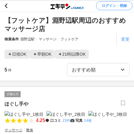
ログイン・登録
【フットケア】淵野辺駅周辺のおすすめ
マッサージ店
変更
検索条件
淵野辺駅
マッサージ
フットケア
日祝OK
早朝OK
21時以降OK
5
件
店舗公式
ほぐし手や
4.25
口コミ
23件
写真
14枚
マッサージ
整体