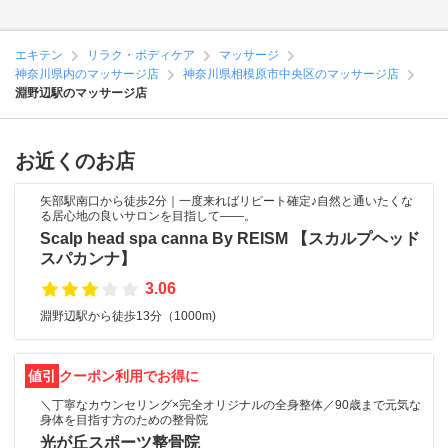
エキテン
リラク・ボディケア
マッサージ
神奈川県内のマッサージ店
神奈川県相模原市中央区のマッサージ店
淵野辺駅のマッサージ店
お近くのお店
矢部駅南口から徒歩2分｜一度来ればリピート確定♪自然と通いたくな
る居心地の良いサロンを目指して――。
Scalp head spa canna By REISM 【スカルプヘッド
スパカンナ】
3.06
淵野辺駅から徒歩13分（1000m)
値引
クーポン利用でお得に
＼丁寧なカウンセリング×完全オリジナルの全身整体／90歳まで元気な
身体を目指す方のための整骨院
光が丘スポーツ整骨院