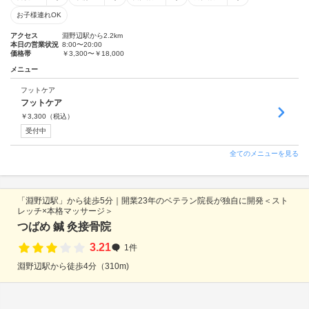
お子様連れOK
アクセス
淵野辺駅から2.2km
本日の営業状況
8:00〜20:00
価格帯
￥3,300〜￥18,000
メニュー
フットケア
フットケア
￥
3,300
（税込）
受付中
全てのメニューを見る
「淵野辺駅」から徒歩5分｜開業23年のベテラン院長が独自に開発＜スト
レッチ×本格マッサージ＞
つばめ 鍼 灸接骨院
3.21
1件
淵野辺駅から徒歩4分（310m)