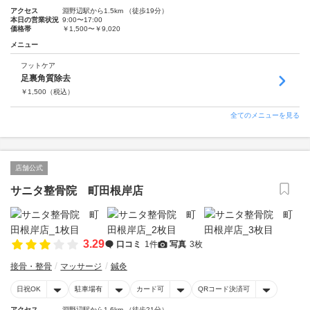
アクセス
淵野辺駅から1.5km （徒歩19分）
本日の営業状況
9:00〜17:00
価格帯
￥1,500〜￥9,020
メニュー
フットケア
足裏角質除去
￥
1,500
（税込）
全てのメニューを見る
店舗公式
サニタ整骨院 町田根岸店
3.29
口コミ
1件
写真
3枚
接骨・整骨
マッサージ
鍼灸
日祝OK
駐車場有
カード可
QRコード決済可
アクセス
淵野辺駅から1.6km （徒歩21分）