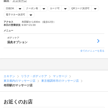
鍼灸
マッサージ
日祝OK
クーポン有
カード可
QRコード決済可
電子マネー決済可
アクセス
布田駅から930m （徒歩12分）
本日の営業状況
9:00〜21:00
メニュー
ボディケア
温灸オプション
全てのメニューを見る
エキテン
リラク・ボディケア
マッサージ
東京都内のマッサージ店
東京都調布市のマッサージ店
布田駅のマッサージ店
お近くのお店