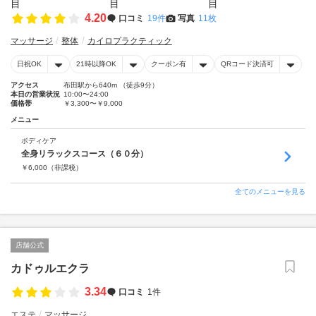
4.20
口コミ
19件
写真
11枚
マッサージ
整体
カイロプラクティック
日祝OK
21時以降OK
クーポン有
QRコード決済可
アクセス
布田駅から640m （徒歩9分）
本日の営業状況
10:00〜24:00
価格帯
￥3,300〜￥9,000
メニュー
ボディケア
全身リラックスコース（６０分）
￥
6,000
（非課税）
全てのメニューを見る
店舗公式
カドゥルエクラ
3.34
口コミ
1件
エステ
マッサージ