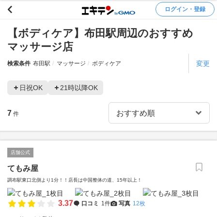
ログイン・登録
【ボディケア】布田駅周辺のおすすめ
マッサージ店
変更
検索条件
布田駅
マッサージ
ボディケア
日祝OK
21時以降OK
7
件
店舗公式
てもみ屋
調布駅東口北側より1分！！店長は中国整体の道、15年以上！
3.37
口コミ
1件
写真
12枚