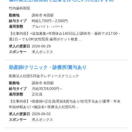
竹内歯科医院
勤務地
調布市 布田駅
給与タイプ
時給1,700円～2,500円
雇用形態
アルバイト・パート
【仕事内容】<追加募集>年間休み140日以上!調布市・最終アポ17:00・
週1日～でもOK!女性院長 歯周ポケット検査…
求人の更新日
2026-06-29
スポンサー
求人ボックス
助産師/クリニック・診療所/賞与あり
医療法人社団SJS金子レディースクリニック
勤務地
調布市 布田駅
給与タイプ
月給35万8,000円～
雇用形態
正社員
【仕事内容】<助産師>正社員/昇給&賞与あり!住宅手当あり!夏季・年末
年始休暇あり! <施設名> 医療法人社団SJS…
求人の更新日
2026-06-02
スポンサー
求人ボックス