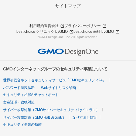
サイトマップ
利用規約
運営会社
プライバシーポリシー
best choice クリニック byGMO
best choice 歯科 byGMO
©GMO DesignOne, Inc. All Rights reserved.
GMOインターネットグループのセキュリティ事業について
世界初総合ネットセキュリティサービス「GMOセキュリティ24」
パスワード漏洩診断
Webサイトリスク診断
セキュリティ相談AIチャットボット
実在証明・盗聴対策
サイバー攻撃対策（GMOサイバーセキュリティ byイエラエ）
サイバー攻撃対策（GMO Flatt Security）
なりすまし対策
セキュリティ事業の軌跡