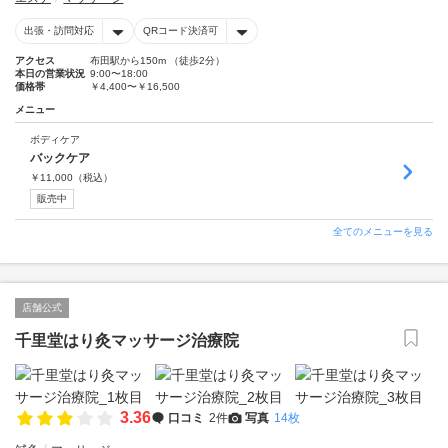
出張・訪問対応
QRコード決済可
アクセス
布田駅から150m （徒歩2分）
本日の営業状況
9:00〜18:00
価格帯
￥4,400〜￥16,500
メニュー
ボディケア
バックケア
￥
11,000
（税込）
販売中
全てのメニューを見る
店舗公式
千里堂はり灸マッサージ治療院
3.36
口コミ
2件
写真
14枚