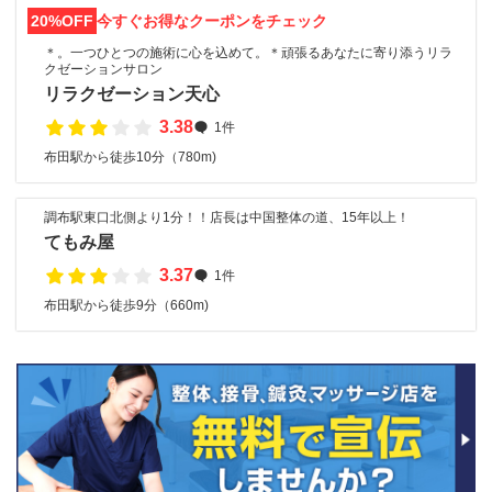
20%OFF
今すぐお得なクーポンをチェック
＊。一つひとつの施術に心を込めて。＊頑張るあなたに寄り添うリラ
クゼーションサロン
リラクゼーション天心
3.38
1件
布田駅から徒歩10分（780m)
調布駅東口北側より1分！！店長は中国整体の道、15年以上！
てもみ屋
3.37
1件
布田駅から徒歩9分（660m)