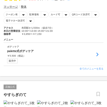
マッサージ
整体
クーポン有
駐車場有
カード可
QRコード決済可
電子マネー決済可
アクセス
布田駅から530m （徒歩7分）
本日の営業状況
10:00〜13:00 15:00〜21:00
価格帯
￥3,850〜￥7,150
メニュー
ボディケア
palette式ボディケア
￥
5,500
（税込）
販売中
全てのメニューを見る
店舗公式
やすらぎのて