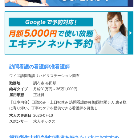
訪問看護の看護師/准看護師
ワイズ訪問看護リハビリステーション調布
勤務地
調布市 布田駅
給与タイプ
月給31万円～36万1,000円
雇用形態
正社員
【仕事内容】日勤のみ・土日祝休み|訪問看護師募集|国領駅チカ 患者様
に寄り添い、丁寧なケアを提供できる看護師を募集し…
求人の更新日
2026-07-10
スポンサー
求人ボックス
歯科衛生士/担当制で患者を持ちたい方におすすめ