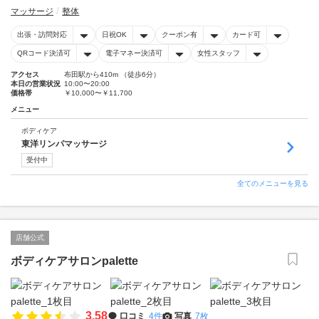
マッサージ
整体
出張・訪問対応
日祝OK
クーポン有
カード可
QRコード決済可
電子マネー決済可
女性スタッフ
アクセス
布田駅から410m （徒歩6分）
本日の営業状況
10:00〜20:00
価格帯
￥10,000〜￥11,700
メニュー
ボディケア
東洋リンパマッサージ
受付中
全てのメニューを見る
店舗公式
ボディケアサロンpalette
3.58
口コミ
4件
写真
7枚