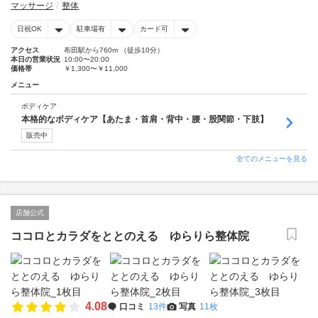
マッサージ
整体
日祝OK
駐車場有
カード可
アクセス
布田駅から760m （徒歩10分）
本日の営業状況
10:00〜20:00
価格帯
￥1,300〜￥11,000
メニュー
ボディケア
本格的なボディケア【あたま・首肩・背中・腰・股関節・下肢】
販売中
全てのメニューを見る
店舗公式
ココロとカラダをととのえる ゆらりら整体院
4.08
口コミ
13件
写真
11枚