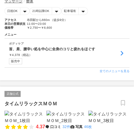
マッサージ
整体
日祝OK
21時以降OK
駐車場有
アクセス
布田駅から660m （徒歩9分）
本日の営業状況
11:00〜23:00
価格帯
￥2,750〜￥6,600
メニュー
ボディケア
首、肩、腰辛い処を中心に全身のコリと疲れをほぐす
￥
4,378
（税込）
販売中
全てのメニューを見る
店舗公式
タイムリラックスＭＯＭ
4.37
口コミ
32件
写真
46枚