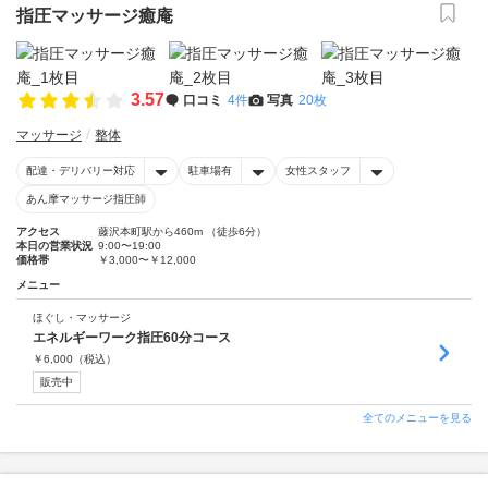
指圧マッサージ癒庵
3.57
口コミ
4件
写真
20枚
マッサージ
整体
配達・デリバリー対応
駐車場有
女性スタッフ
あん摩マッサージ指圧師
アクセス
藤沢本町駅から460m （徒歩6分）
本日の営業状況
9:00〜19:00
価格帯
￥3,000〜￥12,000
メニュー
ほぐし・マッサージ
エネルギーワーク指圧60分コース
￥
6,000
（税込）
販売中
全てのメニューを見る