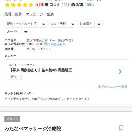
5.00
口コミ
261件
写真
109枚
接骨・整骨
マッサージ
鍼灸
配達・デリバリー対応
ネット予約
駐車場有
カード可
アクセス
藤沢本町駅から1.7km （徒歩22分）
本日の営業状況
9:00〜20:00
予約空きあり
価格帯
￥3,500〜￥7,700
メニュー
ほぐし・マッサージ
【再来/回数券あり】基本施術+骨盤矯正
販売中
全てのメニューを見る
ネット予約カレンダー
ネット予約で最大10,000円分のAmazonギフトカードが当たる！
店舗公式
わたなべマッサージ治療院