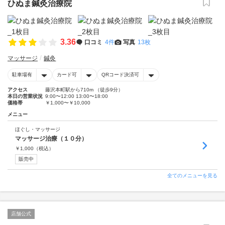
ひぬま鍼灸治療院
3.36
口コミ
4件
写真
13枚
マッサージ
鍼灸
駐車場有
カード可
QRコード決済可
アクセス
藤沢本町駅から710m （徒歩9分）
本日の営業状況
9:00〜12:00 13:00〜18:00
価格帯
￥1,000〜￥10,000
メニュー
ほぐし・マッサージ
マッサージ治療（１０分）
￥
1,000
（税込）
販売中
全てのメニューを見る
店舗公式