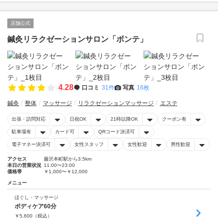
店舗公式
鍼灸リラクゼーションサロン「ボンテ」
4.28
口コミ
31件
写真
16枚
鍼灸
整体
マッサージ
リラクゼーションマッサージ
エステ
出張・訪問対応
日祝OK
21時以降OK
クーポン有
駐車場有
カード可
QRコード決済可
電子マネー決済可
女性スタッフ
女性歓迎
男性歓迎
アクセス
藤沢本町駅から3.5km
本日の営業状況
11:00〜23:00
価格帯
￥1,000〜￥12,000
メニュー
ほぐし・マッサージ
ボディケア60分
￥
5,600
（税込）