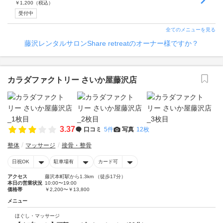
￥
1,200
（税込）
受付中
全てのメニューを見る
藤沢レンタルサロンShare retreatのオーナー様ですか？
カラダファクトリー さいか屋藤沢店
3.37
口コミ
5件
写真
12枚
整体
マッサージ
接骨・整骨
日祝OK
駐車場有
カード可
アクセス
藤沢本町駅から1.3km （徒歩17分）
本日の営業状況
10:00〜19:00
価格帯
￥2,200〜￥13,800
メニュー
ほぐし・マッサージ