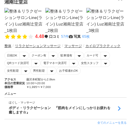
湘南辻堂店
4.48
口コミ
57件
写真
65枚
整体
リラクゼーションマッサージ
マッサージ
カイロプラクティック
日祝OK
クーポン有
駐車場有
カード可
QRコード決済可
電子マネー決済可
女性スタッフ
女性歓迎
男性歓迎
お子様連れOK
アクセス
藤沢本町駅から2.8km
本日の営業状況
10:00〜20:00
価格帯
￥1,995〜￥7,000
メニュー
ほぐし・マッサージ
ボディ・リラクゼーション 『筋肉をメインにしっかりお疲れを
癒します☆』
全てのメニューを見る