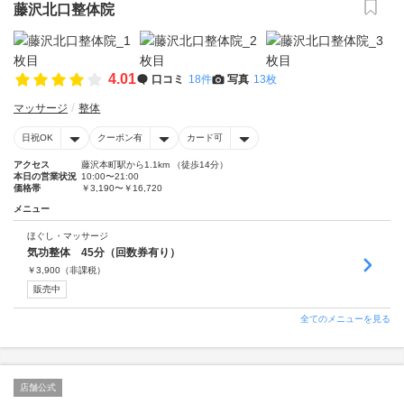
藤沢北口整体院
4.01
口コミ
18件
写真
13枚
マッサージ
整体
日祝OK
クーポン有
カード可
アクセス
藤沢本町駅から1.1km （徒歩14分）
本日の営業状況
10:00〜21:00
価格帯
￥3,190〜￥16,720
メニュー
ほぐし・マッサージ
気功整体 45分（回数券有り）
￥
3,900
（非課税）
販売中
全てのメニューを見る
店舗公式