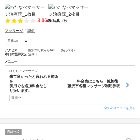
3.06
写真
2枚
マッサージ
鍼灸
日祝OK
アクセス
藤沢本町駅から690m （徒歩9分）
本日の営業状況
定休日
メニュー
ほぐし・マッサージ
来て良かったと言われる施術
を！ 料金表はこちら・鍼施術
併用でも追加料金なし 藤沢市各種マッサージ利用券取
り扱います。
販売中
全てのメニューを見る
店舗公式