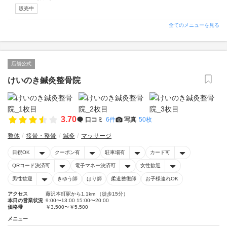
販売中
全てのメニューを見る
店舗公式
けいのき鍼灸整骨院
3.70
口コミ
6件
写真
50枚
整体
接骨・整骨
鍼灸
マッサージ
日祝OK
クーポン有
駐車場有
カード可
QRコード決済可
電子マネー決済可
女性歓迎
男性歓迎
きゆう師
はり師
柔道整復師
お子様連れOK
アクセス
藤沢本町駅から1.1km （徒歩15分）
本日の営業状況
9:00〜13:00 15:00〜20:00
価格帯
￥3,500〜￥5,500
メニュー