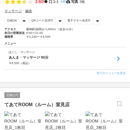
3.60
口コミ
4件
写真
3枚
マッサージ
鍼灸
日祝OK
QRコード決済可
電子マネー決済可
アクセス
藤崎駅(福岡)から860m （徒歩11分）
本日の営業状況
9:00〜21:00
価格帯
￥3,240〜￥6,500
メニュー
ほぐし・マッサージ
あんま・マッサージ 90分
￥
6,500
（税込）
全てのメニューを見る
店舗公式
てあてROOM（ルーム）室見店