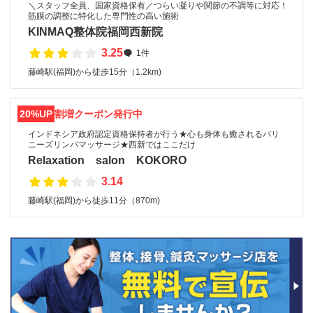
＼スタッフ全員、国家資格保有／つらい凝りや関節の不調等に対応！
筋膜の調整に特化した専門性の高い施術
KINMAQ整体院福岡西新院
3.25
1件
藤崎駅(福岡)から徒歩15分（1.2km)
20%UP
割増クーポン発行中
インドネシア政府認定資格保持者が行う★心も身体も癒されるバリ
ニーズリンパマッサージ★西新ではここだけ
Relaxation salon KOKORO
3.14
藤崎駅(福岡)から徒歩11分（870m)