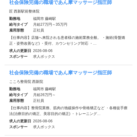
社会保険完備の職場であん摩マッサージ指圧師
匠 西新駅前整体院
勤務地
福岡市 藤崎駅
給与タイプ
月給27万円～35万円
雇用形態
正社員
【仕事内容】店舗へ来院される患者様の施術業務全般。 ・施術(骨盤矯
正・姿勢改善など) ・受付、カウンセリング対応 ・…
求人の更新日
2026-08-06
スポンサー
求人ボックス
社会保険完備の職場であん摩マッサージ指圧師
こころ整骨院 西新院
勤務地
福岡市 藤崎駅
給与タイプ
月給26万円～
雇用形態
正社員
【仕事内容】整骨院業務、筋肉の弛緩操作や骨格矯正など ・各種徒手療
法(治療目的の矯正、美容目的の矯正) ・トレーニング…
求人の更新日
2026-08-06
スポンサー
求人ボックス