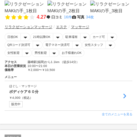
4.27
口コミ
16件
写真
34枚
リラクゼーションマッサージ
エステ
マッサージ
日祝OK
21時以降OK
駐車場有
カード可
QRコード決済可
電子マネー決済可
女性スタッフ
女性歓迎
男性歓迎
お子様連れOK
アクセス
藤崎駅(福岡)から1.1km （徒歩14分）
本日の営業状況
10:00〜21:00
価格帯
￥2,000〜￥10,500
メニュー
ほぐし・マッサージ
ボディケア６０分
￥
4,000
（税込）
販売中
全てのメニューを見る