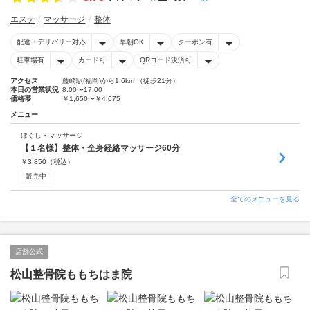
エステ
マッサージ
整体
配達・デリバリー対応
早朝OK
クーポン有
駐車場有
カード可
QRコード決済可
アクセス
藤崎駅(福岡)から1.6km （徒歩21分）
本日の営業状況
8:00〜17:00
価格帯
￥1,650〜￥4,675
メニュー
ほぐし・マッサージ
【１名様】整体・全身経絡マッサージ60分
￥
3,850
（税込）
販売中
全てのメニューを見る
店舗公式
松山整骨院ももちはま院