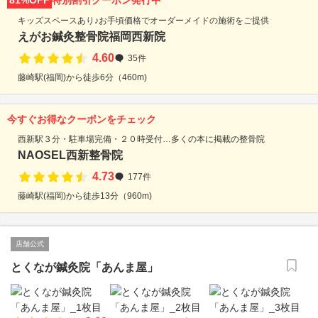
81%OFF
特別割引クーポン発行中
キッズスペースあり♪お手頃価格でオーダーメイドの施術をご提供
えがお鍼灸整骨院福岡西新院
4.60
35件
藤崎駅(福岡)から徒歩6分（460m)
今すぐお得なクーポンをチェック
西新駅３分・駐車場完備・２０時受付…多くの本に掲載の整骨院
NAOSEL西新整骨院
4.73
177件
藤崎駅(福岡)から徒歩13分（960m)
店舗公式
とくなが鍼灸院「あんま屋」