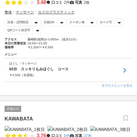
3.48
口コミ
2件
写真
2枚
整体
マッサージ
カイロプラクティック
出張・訪問対応
日祝OK
クーポン有
カード可
QRコード決済可
アクセス
藤崎駅(福岡)から950m （徒歩12分）
本日の営業状況
10:00〜21:00
価格帯
￥2,200〜￥6,500
メニュー
ほぐし・マッサージ
60分 スッキリもみほぐし コース
￥
4,500
（非課税）
全てのメニューを見る
店舗公式
KAWABATA
3.76
口コミ
6件
写真
27枚