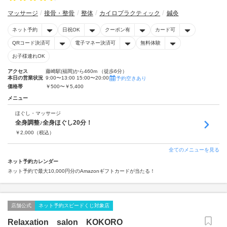
マッサージ
接骨・整骨
整体
カイロプラクティック
鍼灸
ネット予約
日祝OK
クーポン有
カード可
QRコード決済可
電子マネー決済可
無料体験
お子様連れOK
アクセス
藤崎駅(福岡)から460m （徒歩6分）
本日の営業状況
9:00〜13:00 15:00〜20:00
予約空きあり
価格帯
￥500〜￥5,400
メニュー
ほぐし・マッサージ
全身調整♪全身ほぐし20分！
￥
2,000
（税込）
全てのメニューを見る
ネット予約カレンダー
ネット予約で最大10,000円分のAmazonギフトカードが当たる！
店舗公式
ネット予約スピードくじ対象店
Relaxation salon KOKORO