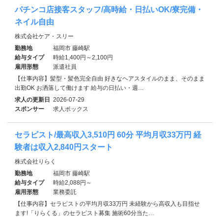
パチンコ店接客スタッフ/高時給・日払いOK/寮完備・
ネイル自由
株式会社ケア・スリー
勤務地
福岡市 藤崎駅
給与タイプ
時給1,400円～2,100円
雇用形態
派遣社員
【仕事内容】髪型・髪色完全自由 好きなヘアスタイルのまま、そのまま
出勤OK お洒落して働けます 給与の日払い・週…
求人の更新日
2026-07-29
スポンサー
求人ボックス
セラピスト/最高収入3,510円 60分 平均月収33万円 経
験者は収入2,840円スタート
株式会社りらく
勤務地
福岡市 藤崎駅
給与タイプ
時給2,088円～
雇用形態
業務委託
【仕事内容】セラピストの平均月収33万円 未経験から高収入も目指せ
ます!「りらくる」のセラピスト募集 施術60分当た…