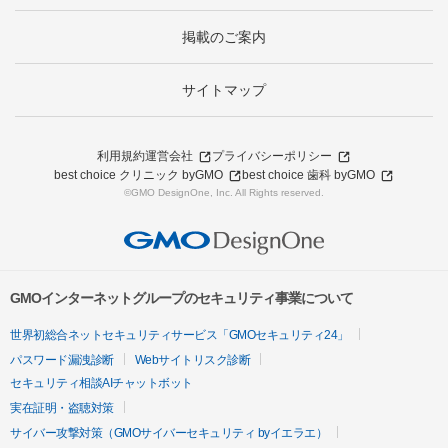
掲載のご案内
サイトマップ
利用規約
運営会社
プライバシーポリシー
best choice クリニック byGMO
best choice 歯科 byGMO
©GMO DesignOne, Inc. All Rights reserved.
GMOインターネットグループのセキュリティ事業について
世界初総合ネットセキュリティサービス「GMOセキュリティ24」
パスワード漏洩診断
Webサイトリスク診断
セキュリティ相談AIチャットボット
実在証明・盗聴対策
サイバー攻撃対策（GMOサイバーセキュリティ byイエラエ）