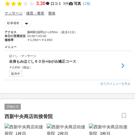
3.30
口コミ
3件
写真
12枚
マッサージ
接骨・整骨
整体
駐車場有
アクセス
藤崎駅(福岡)から850m （徒歩11分）
本日の営業状況
10:00〜20:00
価格帯
￥1,650〜￥3,850
メニュー
ほぐし・マッサージ
全身もみほぐし６０分+ゆがみ矯正コース
￥
3,850
（税込）
販売中
全てのメニューを見る
店舗公式
西新中央商店街接骨院