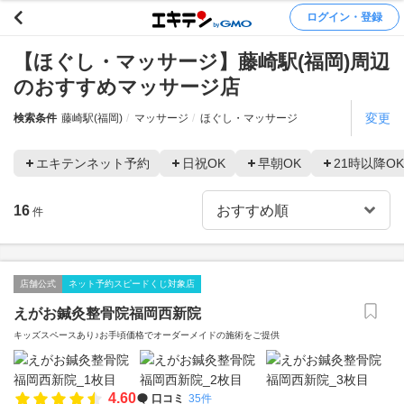
ログイン・登録
【ほぐし・マッサージ】藤崎駅(福岡)周辺
のおすすめマッサージ店
変更
検索条件
藤崎駅(福岡)
マッサージ
ほぐし・マッサージ
エキテンネット予約
日祝OK
早朝OK
21時以降OK
16
件
店舗公式
ネット予約スピードくじ対象店
えがお鍼灸整骨院福岡西新院
キッズスペースあり♪お手頃価格でオーダーメイドの施術をご提供
4.60
口コミ
35件