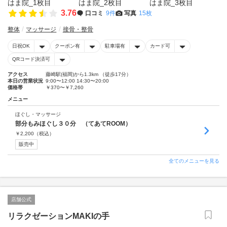
3.76
口コミ
9件
写真
15枚
整体
マッサージ
接骨・整骨
日祝OK
クーポン有
駐車場有
カード可
QRコード決済可
アクセス
藤崎駅(福岡)から1.3km （徒歩17分）
本日の営業状況
9:00〜12:00 14:30〜20:00
価格帯
￥370〜￥7,260
メニュー
ほぐし・マッサージ
部分もみほぐし３０分 （てあてROOM）
￥
2,200
（税込）
販売中
全てのメニューを見る
店舗公式
リラクゼーションMAKIの手