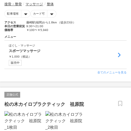
接骨・整骨
マッサージ
整体
駐車場有
カード可
アクセス
藤崎駅(福岡)から1.8km （徒歩23分）
本日の営業状況
9:30〜21:00
価格帯
￥100〜￥5,940
メニュー
ほぐし・マッサージ
スポーツマッサージ
￥
1,000
（税込）
販売中
全てのメニューを見る
店舗公式
松の木カイロプラクティック 祖原院