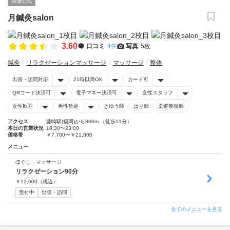
店舗公式
月鍼灸salon
3.60
口コミ
4件
写真
5枚
鍼灸
リラクゼーションマッサージ
マッサージ
整体
出張・訪問対応
21時以降OK
カード可
QRコード決済可
電子マネー決済可
女性スタッフ
女性歓迎
男性歓迎
きゆう師
はり師
柔道整復師
アクセス
藤崎駅(福岡)から860m （徒歩11分）
本日の営業状況
10:30〜23:00
価格帯
￥7,700〜￥21,000
メニュー
ほぐし・マッサージ
リラクゼーション90分
￥
12,000
（税込）
受付中
出張・訪問
全てのメニューを見る