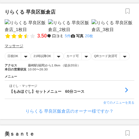
りらくる 早良区飯倉店
3.50
口コミ
5件
写真
20枚
マッサージ
日祝OK
21時以降OK
カード可
QRコード決済可
アクセス
藤崎駅(福岡)から1.6km （徒歩20分）
本日の営業状況
10:00〜26:30
メニュー
ほぐし・マッサージ
【もみほぐし】セットメニュー 60分コース
全てのメニューを見る
りらくる 早良区飯倉店のオーナー様ですか？
美ｓａｎｔｅ