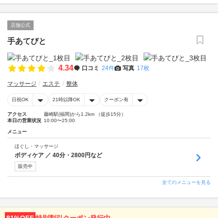
店舗公式
手あてびと
4.34
口コミ
24件
写真
17枚
マッサージ
エステ
整体
日祝OK
21時以降OK
クーポン有
アクセス
藤崎駅(福岡)から1.2km （徒歩15分）
本日の営業状況
10:00〜25:00
メニュー
ほぐし・マッサージ
ボディケア ／ 40分・2800円など
販売中
全てのメニューを見る