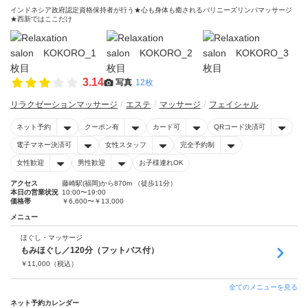
インドネシア政府認定資格保持者が行う★心も身体も癒されるバリニーズリンパマッサージ
★西新ではここだけ
3.14
写真
12枚
リラクゼーションマッサージ
エステ
マッサージ
フェイシャル
ネット予約
クーポン有
カード可
QRコード決済可
電子マネー決済可
女性スタッフ
完全予約制
女性歓迎
男性歓迎
お子様連れOK
アクセス
藤崎駅(福岡)から870m （徒歩11分）
本日の営業状況
10:00〜19:00
価格帯
￥6,600〜￥13,000
メニュー
ほぐし・マッサージ
もみほぐし／120分（フットバス付）
￥
11,000
（税込）
全てのメニューを見る
ネット予約カレンダー