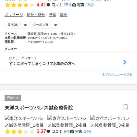
4.41
口コミ
25件
写真
19枚
マッサージ
接骨・整骨
整体
鍼灸
日祝OK
クーポン有
アクセス
藤崎駅(福岡)から1km （徒歩14分）
本日の営業状況
10:00〜13:00 15:30〜20:30
価格帯
￥1,000〜￥3,980
メニュー
ほぐし・マッサージ
すぐに戻ってしまうコリでお悩みの方へ
全てのメニューを見る
店舗公式
東洋スポーツパレス鍼灸整骨院
3.37
口コミ
9件
写真
24枚