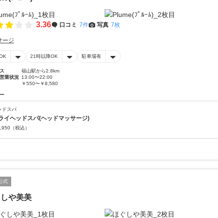
3.36
口コミ
7件
写真
7枚
サージ
OK
21時以降OK
駐車場有
ス
福山駅から2.8km
営業状況
13:00〜22:00
￥550〜￥8,580
ー
ッドスパ
ライヘッドスパ(ヘッドマッサージ)
,950
（税込）
公式
ぐしや美美