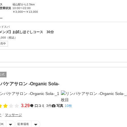
ス
福山駅から2.5km
営業状況
10:00〜22:00
￥3,000〜￥13,000
ー
ッドスパ
メンズ】お試しほぐしコース 30分
,000
（税込）
販売中
公式
パケアサロン -Organic Sola-
3.29
口コミ
3件
写真
10枚
テ
マッサージ
OK
駐車場有