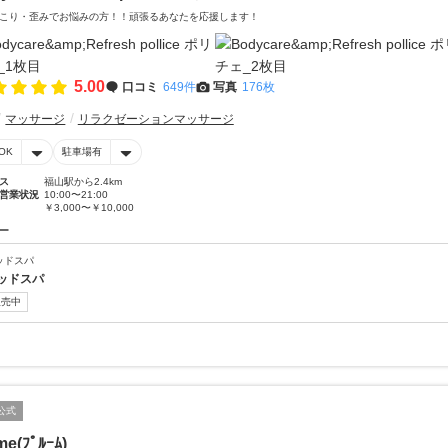
こり・歪みでお悩みの方！！頑張るあなたを応援します！
5.00
口コミ
649件
写真
176枚
マッサージ
リラクゼーションマッサージ
OK
駐車場有
ス
福山駅から2.4km
営業状況
10:00〜21:00
￥3,000〜￥10,000
ー
ッドスパ
ッドスパ
販売中
公式
me(ﾌﾟﾙｰﾑ)