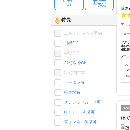
指定
8/9
特長
マッ
エキテン ネット予約
日祝
日祝OK
アクセ
本日の
価格帯
早朝OK
メニュ
21時以降OK
ヘ
ド
24時間営業
￥
4
クーポン有
駐車場有
クレジットカード可
店舗
QRコード決済可
ほ
電子マネー決済可