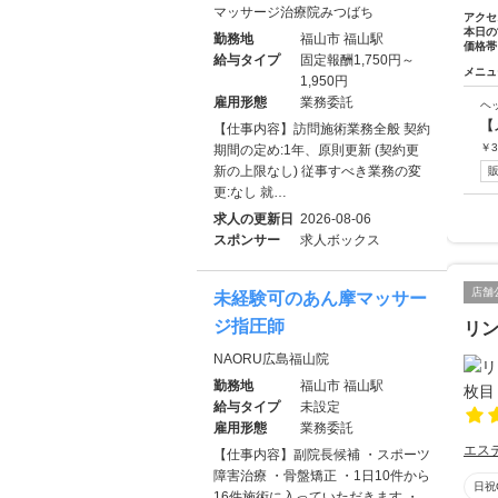
マッサージ治療院みつばち
アクセ
本日の
勤務地
福山市 福山駅
価格帯
給与タイプ
固定報酬1,750円～
メニュ
1,950円
雇用形態
業務委託
ヘ
【
【仕事内容】訪問施術業務全般 契約
￥
3
期間の定め:1年、原則更新 (契約更
新の上限なし) 従事すべき業務の変
更:なし 就…
求人の更新日
2026-08-06
スポンサー
求人ボックス
店舗
未経験可のあん摩マッサー
ジ指圧師
リン
NAORU広島福山院
勤務地
福山市 福山駅
給与タイプ
未設定
雇用形態
業務委託
エス
【仕事内容】副院長候補 ・スポーツ
障害治療 ・骨盤矯正 ・1日10件から
日祝
16件施術に入っていただきます ・