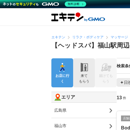
無料診断
エキテン
リラク・ボディケア
マッサージ
【ヘッドスパ】福山駅周
検索条
お店に行
来て
届けても
く
もらう
らう
日
エリア
13
件
広島県
店舗
福山市
Bod