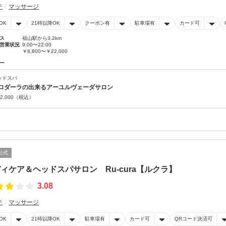
テ
マッサージ
OK
21時以降OK
クーポン有
駐車場有
カード可
ス
福山駅から3.2km
営業状況
9:00〜22:00
￥8,800〜￥22,000
ー
ッドスパ
ロダーラの出来るアーユルヴェーダサロン
2,000
（税込）
公式
ィケア＆ヘッドスパサロン Ru-cura【ルクラ】
3.08
テ
マッサージ
OK
21時以降OK
駐車場有
カード可
QRコード決済可