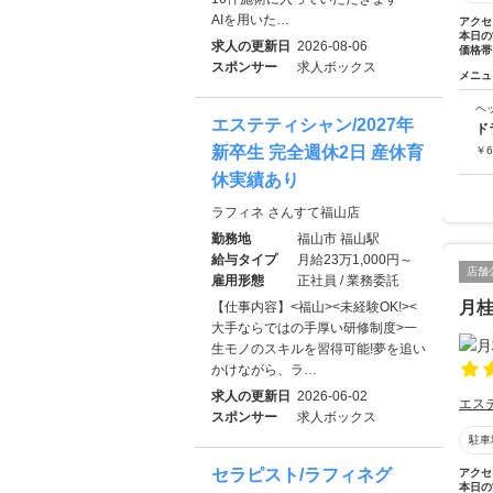
AIを用いた…
アクセ
本日の
求人の更新日
2026-08-06
価格帯
スポンサー
求人ボックス
メニュ
ヘ
エステティシャン/2027年
ド
新卒生 完全週休2日 産休育
￥
6
休実績あり
ラフィネ さんすて福山店
勤務地
福山市 福山駅
給与タイプ
月給23万1,000円～
店舗
雇用形態
正社員 / 業務委託
月
【仕事内容】<福山><未経験OK!><
大手ならではの手厚い研修制度>一
生モノのスキルを習得可能!夢を追い
かけながら、ラ…
求人の更新日
2026-06-02
エス
スポンサー
求人ボックス
駐車
セラピスト/ラフィネグ
アクセ
本日の