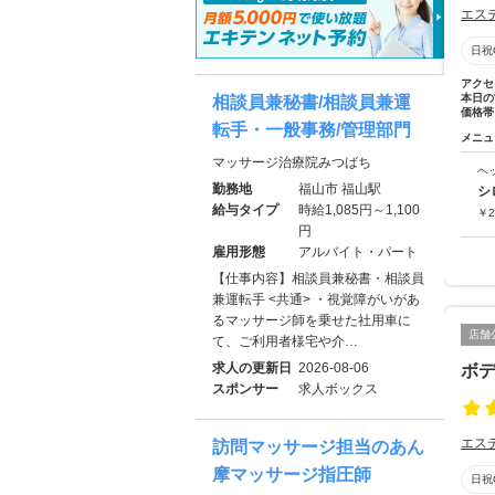
エス
日祝
アクセ
本日の
相談員兼秘書/相談員兼運
価格帯
転手・一般事務/管理部門
メニュ
マッサージ治療院みつばち
ヘ
勤務地
福山市 福山駅
シ
給与タイプ
時給1,085円～1,100
￥
2
円
雇用形態
アルバイト・パート
【仕事内容】相談員兼秘書・相談員
兼運転手 <共通> ・視覚障がいがあ
るマッサージ師を乗せた社用車に
店舗
て、ご利用者様宅や介…
求人の更新日
2026-08-06
ボデ
スポンサー
求人ボックス
エス
訪問マッサージ担当のあん
摩マッサージ指圧師
日祝