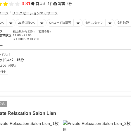
3.31
口コミ
1件
写真
4枚
サージ
リラクゼーションマッサージ
OK
21時以降OK
QRコード決済可
女性スタッフ
女性歓迎
ス
福山駅から120m （徒歩2分）
営業状況
11:00〜21:00
￥1,300〜￥13,200
ー
ッドスパ
ッドスパ 15分
,600
（税込）
受付中
公式
ate Relaxation Salon Lien