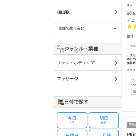
痛み・
福山駅
整体
日祝
ジャンル・業種
アクセ
本日の
リラク・ボディケア
価格帯
メニュ
マッサージ
ヘ
ヘ
日付で探す
今日
明日
8/7
8/8
店舗
Plu
日時
日曜日