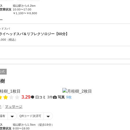
ス
福山駅から4.2km
営業状況
10:00〜17:00
￥1,100〜￥6,600
ー
ッドスパ
ライヘッドスパ＆リフレクソロジー【60分】
,000
（税込）
公式
桂樹
3.29
口コミ
3件
写真
9枚
テ
マッサージ
場有
QRコード決済可
ス
福山駅から1.5km （徒歩19分）
営業状況
9:00〜18:00