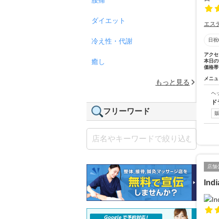
ダイエット
エス
冷え性・代謝
日祝
アクセ
癒し
本日の
価格帯
メニュ
もっと見る
ヘ
ド
フリーワード
店舗
Ind