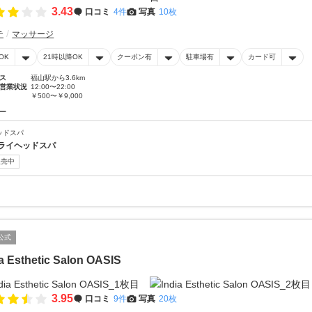
3.43
口コミ
4件
写真
10枚
テ
マッサージ
OK
21時以降OK
クーポン有
駐車場有
カード可
ス
福山駅から3.6km
営業状況
12:00〜22:00
￥500〜￥9,000
ー
ッドスパ
ライヘッドスパ
販売中
公式
ia Esthetic Salon OASIS
3.95
口コミ
9件
写真
20枚