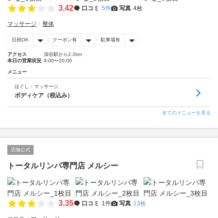
3.42
口コミ
5件
写真
4枚
マッサージ
整体
日祝OK
クーポン有
駐車場有
アクセス
深谷駅から2.2km
本日の営業状況
9:00〜20:00
メニュー
ほぐし・マッサージ
ボディケア（税込み）
全てのメニューを見る
店舗公式
トータルリンパ専門店 メルシー
3.35
口コミ
1件
写真
13枚