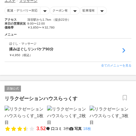
エステ
マッサージ
配達・デリバリー対応
クーポン有
駐車場有
アクセス
深谷駅から1.7km （徒歩22分）
本日の営業状況
9:00〜12:00
価格帯
￥3,850〜￥32,780
メニュー
ほぐし・マッサージ
揉みほぐしリンパケア90分
￥
4,950
（税込）
全てのメニューを見る
店舗公式
リラクゼーションハウスらっくす
3.52
口コミ
3件
写真
18枚