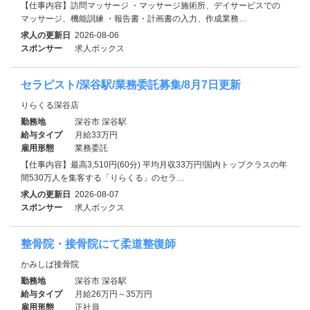
【仕事内容】訪問マッサージ ・マッサージ施術所、デイサービスでの
マッサージ、機能訓練 ・報告書・計画書の入力、作成業務…
求人の更新日
2026-08-06
スポンサー
求人ボックス
セラピスト/深谷駅/業務委託募集/8月7日更新
りらくる深谷店
勤務地
深谷市 深谷駅
給与タイプ
月給33万円
雇用形態
業務委託
【仕事内容】最高3,510円(60分) 平均月収33万円!国内トップクラスの年
間530万人を集客する「りらくる」のセラ…
求人の更新日
2026-08-07
スポンサー
求人ボックス
整骨院・接骨院にて柔道整復師
かみしば接骨院
勤務地
深谷市 深谷駅
給与タイプ
月給26万円～35万円
雇用形態
正社員