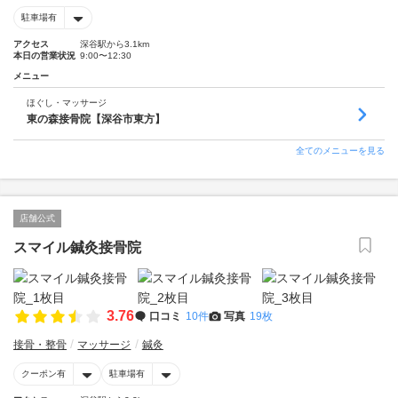
駐車場有
アクセス
深谷駅から3.1km
本日の営業状況
9:00〜12:30
メニュー
ほぐし・マッサージ
東の森接骨院【深谷市東方】
全てのメニューを見る
店舗公式
スマイル鍼灸接骨院
3.76
口コミ
10件
写真
19枚
接骨・整骨
マッサージ
鍼灸
クーポン有
駐車場有