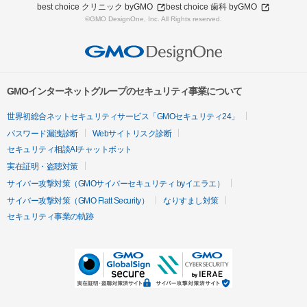
best choice クリニック byGMO
best choice 歯科 byGMO
©GMO DesignOne, Inc. All Rights reserved.
GMOインターネットグループのセキュリティ事業について
世界初総合ネットセキュリティサービス「GMOセキュリティ24」
パスワード漏洩診断
Webサイトリスク診断
セキュリティ相談AIチャットボット
実在証明・盗聴対策
サイバー攻撃対策（GMOサイバーセキュリティ byイエラエ）
サイバー攻撃対策（GMO Flatt Security）
なりすまし対策
セキュリティ事業の軌跡