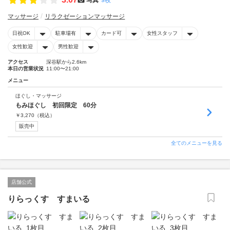
マッサージ
リラクゼーションマッサージ
日祝OK
駐車場有
カード可
女性スタッフ
女性歓迎
男性歓迎
アクセス
深谷駅から2.6km
本日の営業状況
11:00〜21:00
メニュー
ほぐし・マッサージ
もみほぐし 初回限定 60分
￥
3,270
（税込）
販売中
全てのメニューを見る
店舗公式
りらっくす すまいる