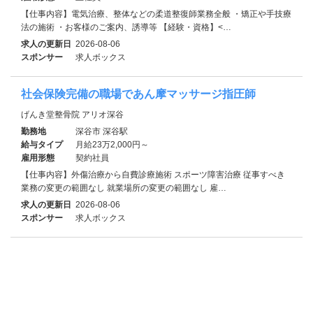
【仕事内容】電気治療、整体などの柔道整復師業務全般 ・矯正や手技療
法の施術 ・お客様のご案内、誘導等 【経験・資格】<…
求人の更新日
2026-08-06
スポンサー
求人ボックス
社会保険完備の職場であん摩マッサージ指圧師
げんき堂整骨院 アリオ深谷
勤務地
深谷市 深谷駅
給与タイプ
月給23万2,000円～
雇用形態
契約社員
【仕事内容】外傷治療から自費診療施術 スポーツ障害治療 従事すべき
業務の変更の範囲なし 就業場所の変更の範囲なし 雇…
求人の更新日
2026-08-06
スポンサー
求人ボックス