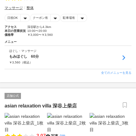
マッサージ
整体
日祝OK
クーポン有
駐車場有
アクセス
深谷駅から4.3km
本日の営業状況
10:00〜20:00
価格帯
￥3,000〜￥3,560
メニュー
ほぐし・マッサージ
もみほぐし 60分
￥
3,560
（税込）
全てのメニューを見る
店舗公式
asian relaxation villa 深谷上柴店
3.07
写真
9枚