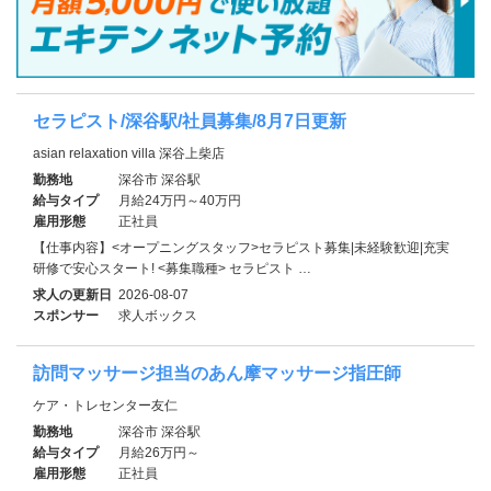
セラピスト/深谷駅/社員募集/8月7日更新
asian relaxation villa 深谷上柴店
勤務地
深谷市 深谷駅
給与タイプ
月給24万円～40万円
雇用形態
正社員
【仕事内容】<オープニングスタッフ>セラピスト募集|未経験歓迎|充実
研修で安心スタート! <募集職種> セラピスト …
求人の更新日
2026-08-07
スポンサー
求人ボックス
訪問マッサージ担当のあん摩マッサージ指圧師
ケア・トレセンター友仁
勤務地
深谷市 深谷駅
給与タイプ
月給26万円～
雇用形態
正社員