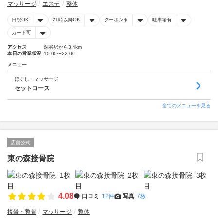
マッサージ
エステ
整体
日祝OK
21時以降OK
クーポン有
駐車場有
カード可
アクセス
深谷駅から3.4km
本日の営業状況
10:00〜22:00
メニュー
ほぐし・マッサージ
セットコース
全てのメニューを見る
店舗公式
東の森接骨院
4.08
口コミ
12件
写真
7枚
接骨・整骨
マッサージ
整体