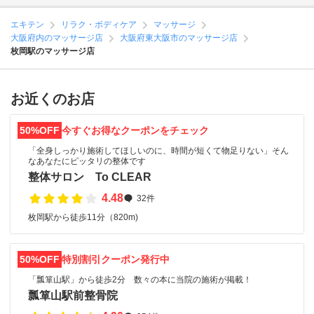
エキテン
リラク・ボディケア
マッサージ
大阪府内のマッサージ店
大阪府東大阪市のマッサージ店
枚岡駅のマッサージ店
お近くのお店
50%OFF
今すぐお得なクーポンをチェック
「全身しっかり施術してほしいのに、時間が短くて物足りない」そん
なあなたにピッタリの整体です
整体サロン To CLEAR
4.48
32件
枚岡駅から徒歩11分（820m)
50%OFF
特別割引クーポン発行中
「瓢箪山駅」から徒歩2分 数々の本に当院の施術が掲載！
瓢箪山駅前整骨院