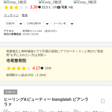
3.30
口コミ
1件
写真
4枚
マッサージ
整体
日祝OK
21時以降OK
クーポン有
アクセス
枚岡駅から1.1km （徒歩14分）
本日の営業状況
10:00〜23:00
骨盤矯正と体幹補強ケアで不調の原因にアプローチ｜スッと伸びた“美姿
勢”を手に入れたい方は当院へ
寺尾整骨院
4.17
15件
枚岡駅から徒歩14分（1.1km)
店舗公式
ヒーリング&ビューティー bianglalah ビアンラ
ラァ