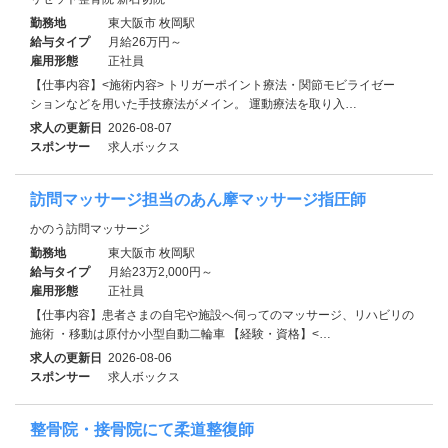
勤務地
東大阪市 枚岡駅
給与タイプ
月給26万円～
雇用形態
正社員
【仕事内容】<施術内容> トリガーポイント療法・関節モビライゼー
ションなどを用いた手技療法がメイン。 運動療法を取り入…
求人の更新日
2026-08-07
スポンサー
求人ボックス
訪問マッサージ担当のあん摩マッサージ指圧師
かのう訪問マッサージ
勤務地
東大阪市 枚岡駅
給与タイプ
月給23万2,000円～
雇用形態
正社員
【仕事内容】患者さまの自宅や施設へ伺ってのマッサージ、リハビリの
施術 ・移動は原付か小型自動二輪車 【経験・資格】<…
求人の更新日
2026-08-06
スポンサー
求人ボックス
整骨院・接骨院にて柔道整復師