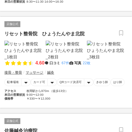
本日の営業状況
8:30〜11:30 14:00〜16:30
店舗公式
リセット整骨院 ひょうたんやま北院
4.60
口コミ
67件
写真
22枚
接骨・整骨
マッサージ
鍼灸
駐車場有
カード可
QRコード決済可
きゆう師
はり師
アクセス
枚岡駅から970m （徒歩13分）
本日の営業状況
9:00〜12:00
価格帯
￥330〜￥12,000
店舗公式
佐藤鍼灸治療院