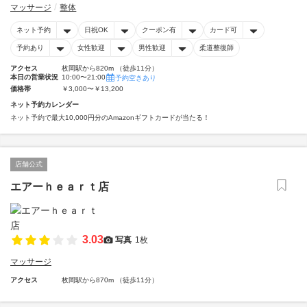
マッサージ
整体
ネット予約
日祝OK
クーポン有
カード可
予約あり
女性歓迎
男性歓迎
柔道整復師
アクセス
枚岡駅から820m （徒歩11分）
本日の営業状況
10:00〜21:00
予約空きあり
価格帯
￥3,000〜￥13,200
ネット予約カレンダー
ネット予約で最大10,000円分のAmazonギフトカードが当たる！
店舗公式
エアーｈｅａｒｔ店
3.03
写真
1枚
マッサージ
アクセス
枚岡駅から870m （徒歩11分）