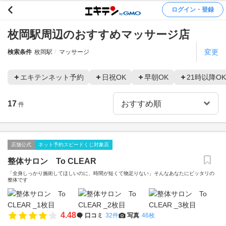
ログイン・登録
枚岡駅周辺のおすすめマッサージ店
変更
検索条件
枚岡駅
マッサージ
エキテンネット予約
日祝OK
早朝OK
21時以降OK
17
件
店舗公式
ネット予約スピードくじ対象店
整体サロン To CLEAR
「全身しっかり施術してほしいのに、時間が短くて物足りない」そんなあなたにピッタリの
整体です
4.48
口コミ
32件
写真
46枚