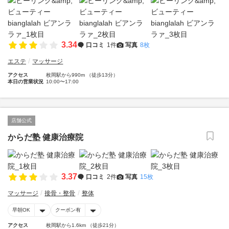
3.34
口コミ
1件
写真
8枚
エステ
マッサージ
アクセス
枚岡駅から990m （徒歩13分）
本日の営業状況
10:00〜17:00
店舗公式
からだ塾 健康治療院
3.37
口コミ
2件
写真
15枚
マッサージ
接骨・整骨
整体
早朝OK
クーポン有
アクセス
枚岡駅から1.6km （徒歩21分）