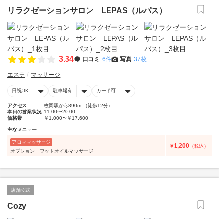
リラクゼーションサロン LEPAS（ルパス）
3.34
口コミ
6件
写真
37枚
エステ
マッサージ
日祝OK
駐車場有
カード可
アクセス
枚岡駅から890m （徒歩12分）
本日の営業状況
11:00〜20:00
価格帯
￥1,000〜￥17,600
主なメニュー
アロママッサージ
1,200
￥
（税込）
オプション フットオイルマッサージ
店舗公式
Cozy