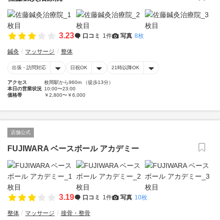
3.23
口コミ
1件
写真
8枚
鍼灸
マッサージ
整体
出張・訪問対応
日祝OK
21時以降OK
アクセス
枚岡駅から960m （徒歩13分）
本日の営業状況
10:00〜23:00
価格帯
￥2,800〜￥6,000
店舗公式
FUJIWARA ベースボール アカデミー
3.19
口コミ
1件
写真
10枚
整体
マッサージ
接骨・整骨