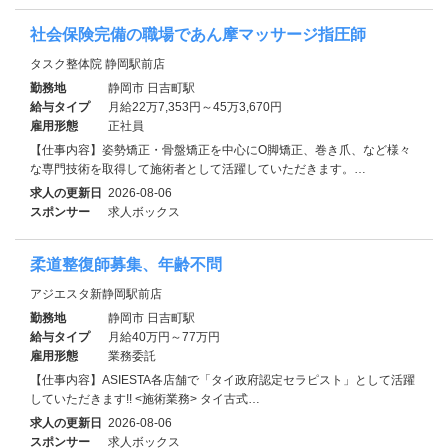
社会保険完備の職場であん摩マッサージ指圧師
タスク整体院 静岡駅前店
勤務地
静岡市 日吉町駅
給与タイプ
月給22万7,353円～45万3,670円
雇用形態
正社員
【仕事内容】姿勢矯正・骨盤矯正を中心にO脚矯正、巻き爪、など様々
な専門技術を取得して施術者として活躍していただきます。…
求人の更新日
2026-08-06
スポンサー
求人ボックス
柔道整復師募集、年齢不問
アジエスタ新静岡駅前店
勤務地
静岡市 日吉町駅
給与タイプ
月給40万円～77万円
雇用形態
業務委託
【仕事内容】ASIESTA各店舗で「タイ政府認定セラピスト」として活躍
していただきます!! <施術業務> タイ古式…
求人の更新日
2026-08-06
スポンサー
求人ボックス