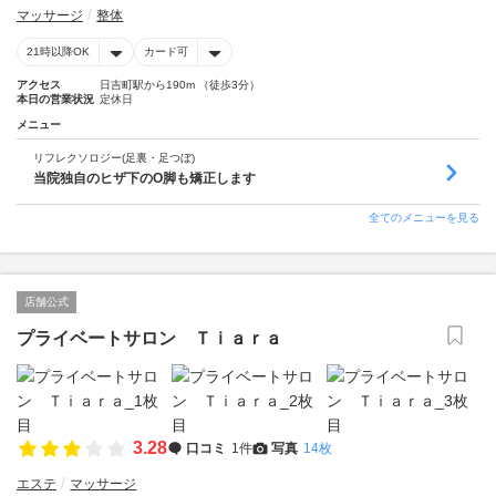
マッサージ
整体
21時以降OK
カード可
アクセス
日吉町駅から190m （徒歩3分）
本日の営業状況
定休日
メニュー
リフレクソロジー(足裏・足つぼ)
当院独自のヒザ下のO脚も矯正します
全てのメニューを見る
店舗公式
プライベートサロン Ｔｉａｒａ
3.28
口コミ
1件
写真
14枚
エステ
マッサージ