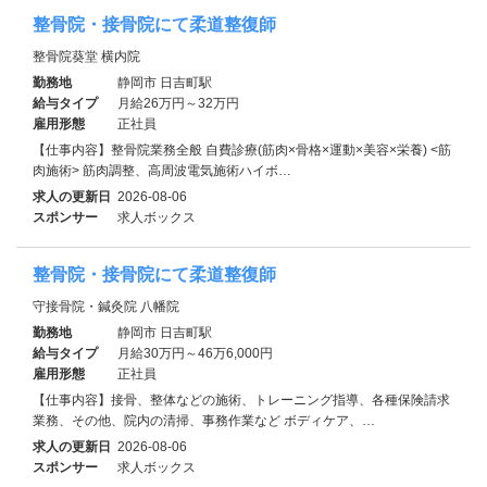
整骨院・接骨院にて柔道整復師
整骨院葵堂 横内院
勤務地
静岡市 日吉町駅
給与タイプ
月給26万円～32万円
雇用形態
正社員
【仕事内容】整骨院業務全般 自費診療(筋肉×骨格×運動×美容×栄養) <筋
肉施術> 筋肉調整、高周波電気施術ハイボ…
求人の更新日
2026-08-06
スポンサー
求人ボックス
整骨院・接骨院にて柔道整復師
守接骨院・鍼灸院 八幡院
勤務地
静岡市 日吉町駅
給与タイプ
月給30万円～46万6,000円
雇用形態
正社員
【仕事内容】接骨、整体などの施術、トレーニング指導、各種保険請求
業務、その他、院内の清掃、事務作業など ボディケア、…
求人の更新日
2026-08-06
スポンサー
求人ボックス