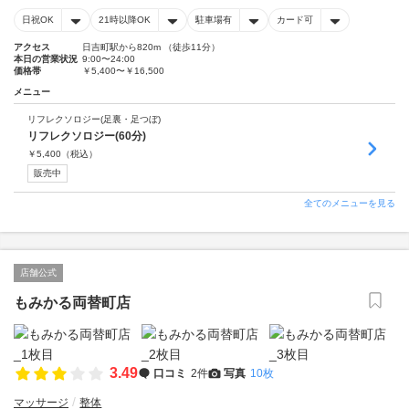
日祝OK
21時以降OK
駐車場有
カード可
アクセス
日吉町駅から820m （徒歩11分）
本日の営業状況
9:00〜24:00
価格帯
￥5,400〜￥16,500
メニュー
リフレクソロジー(足裏・足つぼ)
リフレクソロジー(60分)
￥
5,400
（税込）
販売中
全てのメニューを見る
店舗公式
もみかる両替町店
3.49
口コミ
2件
写真
10枚
マッサージ
整体