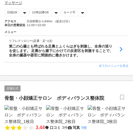
マッサージ
日祝OK
21時以降OK
カード可
アクセス
日吉町駅から940m （徒歩12分）
本日の営業状況
11:00〜22:00
メニュー
リフレクソロジー(足裏・足つぼ)
第二の心臓とも呼ばれる足裏とふくらはぎを刺激し、全身の巡り
を促します。 足裏から膝下にかけての反射区を刺激することで、
全身の臓器や器官に間接的に働きかけます。
全てのメニューを見る
店舗公式
骨盤・小顔矯正サロン ボディバランス整体院
3.44
口コミ
3件
写真
9枚