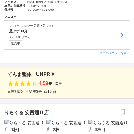
アクセス
日吉町駅から680m （徒歩9分）
本日の営業状況
12:00〜28:00
価格帯
￥3,000〜￥11,000
メニュー
リフレクソロジー(足裏・足つぼ)
足ツボ30分
￥
3,000
（税込）
販売中
全てのメニューを見る
てんま整体 UNPRIX
4.59
42件
日吉町駅から徒歩3分（210m)
りらくる 安西通り店