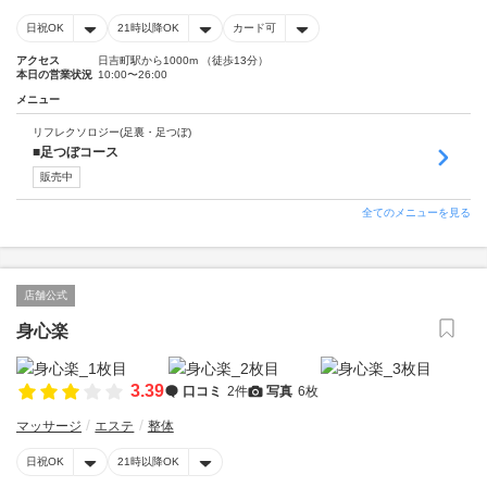
日祝OK
21時以降OK
カード可
アクセス
日吉町駅から1000m （徒歩13分）
本日の営業状況
10:00〜26:00
メニュー
リフレクソロジー(足裏・足つぼ)
■足つぼコース
販売中
全てのメニューを見る
店舗公式
身心楽
3.39
口コミ
2件
写真
6枚
マッサージ
エステ
整体
日祝OK
21時以降OK