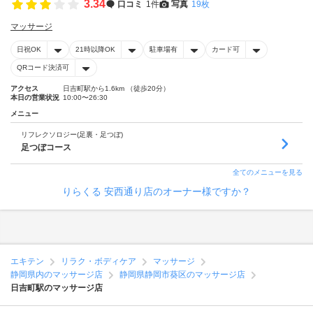
3.34
口コミ
1件
写真
19枚
マッサージ
日祝OK
21時以降OK
駐車場有
カード可
QRコード決済可
アクセス
日吉町駅から1.6km （徒歩20分）
本日の営業状況
10:00〜26:30
メニュー
リフレクソロジー(足裏・足つぼ)
足つぼコース
全てのメニューを見る
りらくる 安西通り店のオーナー様ですか？
エキテン
リラク・ボディケア
マッサージ
静岡県内のマッサージ店
静岡県静岡市葵区のマッサージ店
日吉町駅のマッサージ店