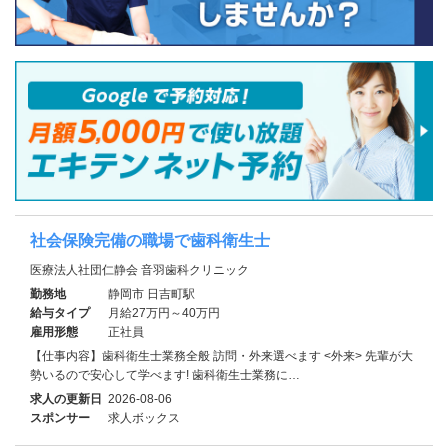
社会保険完備の職場で歯科衛生士
医療法人社団仁静会 音羽歯科クリニック
勤務地
静岡市 日吉町駅
給与タイプ
月給27万円～40万円
雇用形態
正社員
【仕事内容】歯科衛生士業務全般 訪問・外来選べます <外来> 先輩が大
勢いるので安心して学べます! 歯科衛生士業務に…
求人の更新日
2026-08-06
スポンサー
求人ボックス