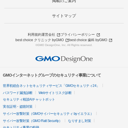
掲載のご案内
サイトマップ
利用規約
運営会社
プライバシーポリシー
best choice クリニック byGMO
best choice 歯科 byGMO
©GMO DesignOne, Inc. All Rights reserved.
GMOインターネットグループのセキュリティ事業について
世界初総合ネットセキュリティサービス「GMOセキュリティ24」
パスワード漏洩診断
Webサイトリスク診断
セキュリティ相談AIチャットボット
実在証明・盗聴対策
サイバー攻撃対策（GMOサイバーセキュリティ byイエラエ）
サイバー攻撃対策（GMO Flatt Security）
なりすまし対策
セキュリティ事業の軌跡