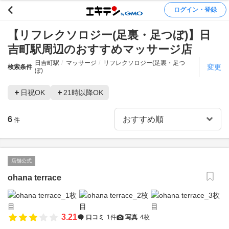
ログイン・登録
【リフレクソロジー(足裏・足つぼ)】日
吉町駅周辺のおすすめマッサージ店
日吉町駅
マッサージ
リフレクソロジー(足裏・足つ
変更
検索条件
ぼ)
日祝OK
21時以降OK
6
件
店舗公式
ohana terrace
3.21
口コミ
1件
写真
4枚