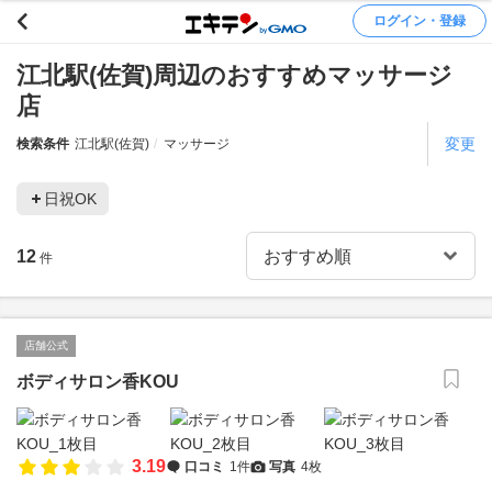
ログイン・登録
江北駅(佐賀)周辺のおすすめマッサージ
店
変更
検索条件
江北駅(佐賀)
マッサージ
日祝OK
12
件
店舗公式
ボディサロン香KOU
3.19
口コミ
1件
写真
4枚