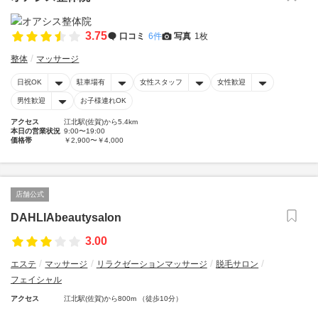
3.75
口コミ
6件
写真
1枚
整体
マッサージ
日祝OK
駐車場有
女性スタッフ
女性歓迎
男性歓迎
お子様連れOK
アクセス
江北駅(佐賀)から5.4km
本日の営業状況
9:00〜19:00
価格帯
￥2,900〜￥4,000
店舗公式
DAHLIAbeautysalon
3.00
エステ
マッサージ
リラクゼーションマッサージ
脱毛サロン
フェイシャル
アクセス
江北駅(佐賀)から800m （徒歩10分）