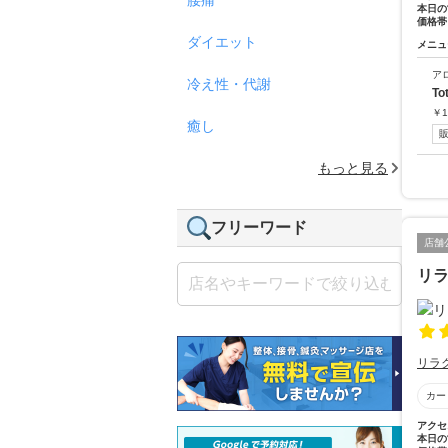
本日の
価格帯
ダイエット
メニュ
ア
冷え性・代謝
To
￥
1
癒し
もっと見る
フリーワード
店舗
リラ
リラ
カー
アクセ
本日の