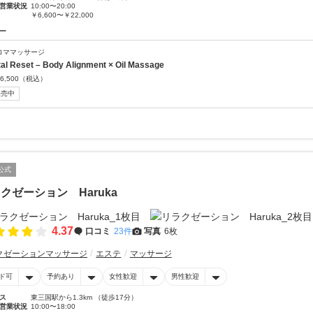
営業状況
10:00〜20:00
￥6,600〜￥22,000
ー
ロママッサージ
tal Reset – Body Alignment × Oil Massage
6,500
（税込）
販売中
公式
クゼーション Haruka
4.37
口コミ
23件
写真
6枚
クゼーションマッサージ
エステ
マッサージ
ド可
予約あり
女性歓迎
男性歓迎
ス
東三国駅から1.3km （徒歩17分）
営業状況
10:00〜18:00