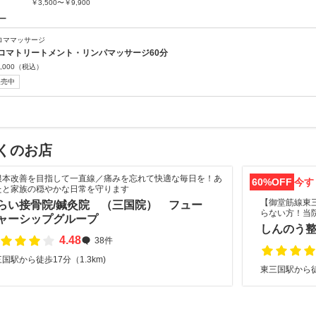
￥3,500〜￥9,900
ー
ロママッサージ
ロマトリートメント・リンパマッサージ60分
,000
（税込）
販売中
くのお店
根本改善を目指して一直線／痛みを忘れて快適な毎日を！あ
60%OFF
今す
たと家族の穏やかな日常を守ります
【御堂筋線東
らい接骨院/鍼灸院 （三国院） フュー
らない方！当
ャーシップグループ
しんのう
4.48
38件
国駅から徒歩17分（1.3km)
東三国駅から徒