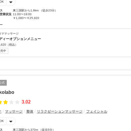
OK
ス
東三国駅から1.8km （徒歩23分）
営業状況
11:00〜19:00
￥1,080〜￥25,920
ー
ロママッサージ
ディーオプションメニュー
,620
（税込）
販売中
公式
kolabo
3.02
テ
マッサージ
整体
リラクゼーションマッサージ
フェイシャル
OK
ス
東三国駅から370m （徒歩5分）