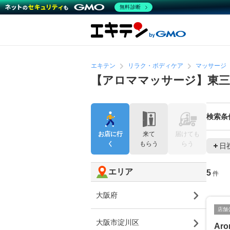
無料診断
エキテン
リラク・ボディケア
マッサージ
【アロママッサージ】東
検索条
お店に行
来て
届けても
く
もらう
らう
日
エリア
5
件
大阪府
店舗
大阪市淀川区
Aro