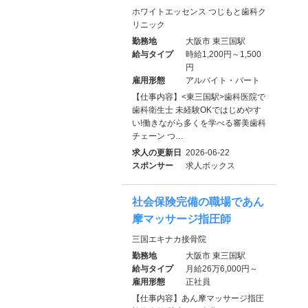
ホワイトエッセンス つじもと歯科ク
リニック
勤務地
大阪市 東三国駅
給与タイプ
時給1,200円～1,500
円
雇用形態
アルバイト・パート
【仕事内容】<東三国駅>歯科医院で
歯科衛生士 未経験OKではじめやす
い!働きながら多くを学べる審美歯科
チェーン つ…
求人の更新日
2026-06-22
スポンサー
求人ボックス
社会保険完備の職場であん
摩マッサージ指圧師
三国エキナカ接骨院
勤務地
大阪市 東三国駅
給与タイプ
月給26万6,000円～
雇用形態
正社員
【仕事内容】あん摩マッサージ指圧