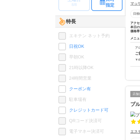
マッ
指定
8/8
日祝
特長
アクセ
本日の
価格帯
エキテン ネット予約
メニュ
日祝OK
ア
ご
早朝OK
￥
4
21時以降OK
24時間営業
クーポン有
店舗
駐車場有
プ
クレジットカード可
QRコード決済可
電子マネー決済可
エス