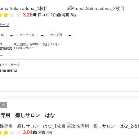
3.28
口コミ
2件
写真
6枚
サージ
OK
クーポン有
カード可
ス
東三国駅から880m （徒歩11分）
営業状況
11:00〜20:00
ー
ロママッサージ
ena menu
公式
性専用 癒しサロン はな
3.04
写真
4枚