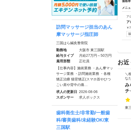
価格帯
メニュ
ア
ア
訪問マッサージ担当のあん
￥
7
摩マッサージ指圧師
三国はら鍼灸整骨院
勤務地
大阪市 東三国駅
給与タイプ
月給27万円～50万円
雇用形態
正社員
お近
【仕事内容】施術業務 ・あん摩マッ
サージ業務 ・訪問施術業務 ・各種
＼
な
矯正治療 猫背矯正(スマホ首やひつ
み
こい肩や背中の痛…
チ
求人の更新日
2026-08-06
スポンサー
求人ボックス
東三
歯科衛生士/非常勤/一般歯
科/審美歯科/未経験OK/東
三国駅