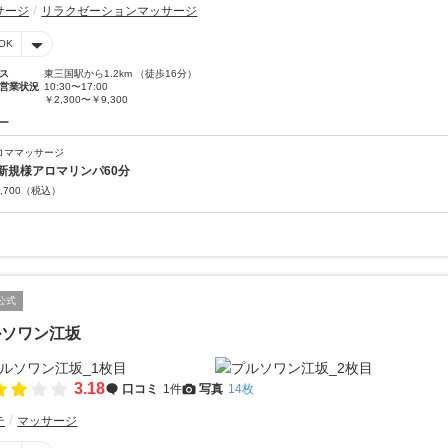
サージ
リラクゼーションマッサージ
OK
ス
東三国駅から1.2km （徒歩16分）
営業状況
10:30〜17:00
￥2,300〜￥9,300
ー
ロママッサージ
新規様アロマリンパ60分
,700
（税込）
公式
ルソワン江坂
3.18
口コミ
1件
写真
14枚
テ
マッサージ