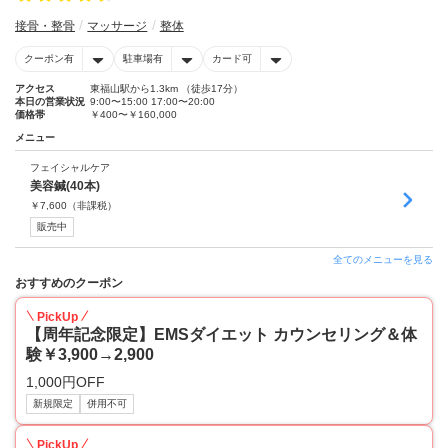
接骨・整骨
マッサージ
整体
クーポン有
駐車場有
カード可
アクセス
東福山駅から1.3km （徒歩17分）
本日の営業状況
9:00〜15:00 17:00〜20:00
価格帯
￥400〜￥160,000
メニュー
フェイシャルケア
美容鍼(40本)
￥
7,600
（非課税）
販売中
全てのメニューを見る
おすすめのクーポン
PickUp
【周年記念限定】EMSダイエット カウンセリング＆体
験￥3,900→2,900
1,000円OFF
新規限定
併用不可
PickUp