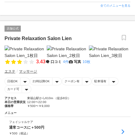
全てのメニューを見る
店舗公式
Private Relaxation Salon Lien
3.43
口コミ
4件
写真
10枚
エステ
マッサージ
日祝OK
21時以降OK
クーポン有
駐車場有
カード可
アクセス
東福山駅から610m （徒歩8分）
本日の営業状況
12:00〜22:00
価格帯
￥500〜￥9,000
メニュー
フェイシャルケア
通常コースに＋500円
￥
500
（税込）