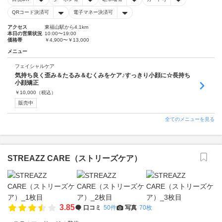
QRコード決済可
電子マネー決済可
アクセス
東福山駅から4.1km
本日の営業状況
10:00〜19:00
価格帯
￥4,900〜￥13,000
メニュー
フェイシャルケア
気持ち良く歪み＆たるみ＆むくみをケア♪すっきり小顔に☆長持ち
小顔矯正
￥
10,000
（税込）
販売中
全てのメニューを見る
STREAZZ CARE（ストリーズケア）
3.85
口コミ
50件
写真
70枚