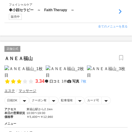
フェイシャルケア
◆小顔セラピー ～ Faith Therapy ～
販売中
全てのメニューを見る
店舗公式
ＡＮＥＡ福山
3.34
口コミ
1件
写真
7枚
エステ
マッサージ
日祝OK
クーポン有
駐車場有
カード可
アクセス
東福山駅から2.1km
本日の営業状況
10:00〜19:00
価格帯
￥5,400〜￥12,960
メニュー