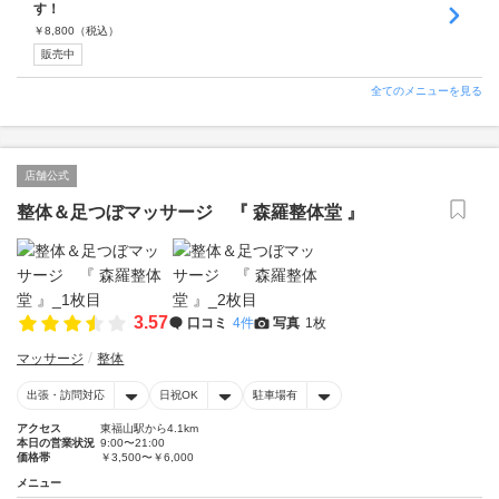
す！
￥
8,800
（税込）
販売中
全てのメニューを見る
店舗公式
整体＆足つぼマッサージ 『 森羅整体堂 』
3.57
口コミ
4件
写真
1枚
マッサージ
整体
出張・訪問対応
日祝OK
駐車場有
アクセス
東福山駅から4.1km
本日の営業状況
9:00〜21:00
価格帯
￥3,500〜￥6,000
メニュー