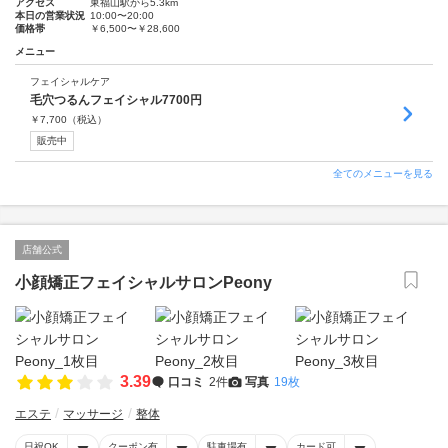
アクセス
東福山駅から5.3km
本日の営業状況
10:00〜20:00
価格帯
￥6,500〜￥28,600
メニュー
フェイシャルケア
毛穴つるんフェイシャル7700円
￥
7,700
（税込）
販売中
全てのメニューを見る
店舗公式
小顔矯正フェイシャルサロンPeony
3.39
口コミ
2件
写真
19枚
エステ
マッサージ
整体
日祝OK
クーポン有
駐車場有
カード可