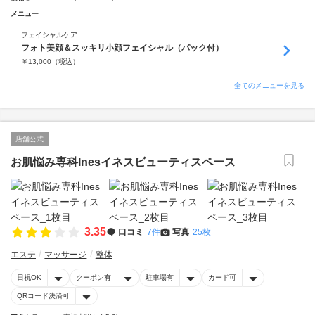
メニュー
フェイシャルケア
フォト美顔＆スッキリ小顔フェイシャル（パック付）
￥
13,000
（税込）
全てのメニューを見る
店舗公式
お肌悩み専科Inesイネスビューティスペース
3.35
口コミ
7件
写真
25枚
エステ
マッサージ
整体
日祝OK
クーポン有
駐車場有
カード可
QRコード決済可