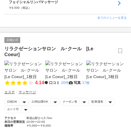
フェイシャルリンパマッサージ
￥
6,500
（税込）
全てのメニューを見る
店舗公式
リラクゼーションサロン ル･クール [Le
Coeur]
4.14
口コミ
20件
写真
17枚
エステ
マッサージ
日祝OK
21時以降OK
クーポン有
駐車場有
カード可
アクセス
東福山駅から5.7km
本日の営業状況
10:00〜22:00
価格帯
￥5,000〜￥9,000