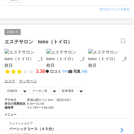
全てのメニューを見る
店舗公式
エステサロン toiro（トイロ）
3.36
口コミ
8件
写真
8枚
エステ
マッサージ
日祝OK
クーポン有
駐車場有
アクセス
東福山駅から1.1km （徒歩14分）
本日の営業状況
9:30〜21:00
価格帯
￥2,750〜￥66,000
メニュー
フェイシャルケア
ベーシックコース（４０分）