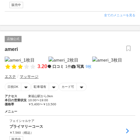
販売中
全てのメニューを見る
店舗公式
ameri
3.20
口コミ
1件
写真
9枚
エステ
マッサージ
日祝OK
駐車場有
カード可
アクセス
東福山駅から3km
本日の営業状況
10:00〜19:00
価格帯
￥5,400〜￥13,500
メニュー
フェイシャルケア
プライマリーコース
￥
7,560
（税込）
販売中