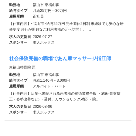
勤務地
福山市 東福山駅
給与タイプ
月給25万円～30万円
雇用形態
正社員
【仕事内容】<福山市>給与25万円 完全週休2日制 未経験でも安心な研
修制度 歩行が困難なご利用者様の元へ訪問し、 …
求人の更新日
2026-07-27
スポンサー
求人ボックス
社会保険完備の職場であん摩マッサージ指圧師
東福山整骨院 匠
勤務地
福山市 東福山駅
給与タイプ
時給1,140円～3,000円
雇用形態
アルバイト・パート
【仕事内容】店舗へ来院される患者様の施術業務全般 ・施術(骨盤矯
正・姿勢改善など) ・受付、カウンセリング対応 ・院…
求人の更新日
2026-08-06
スポンサー
求人ボックス