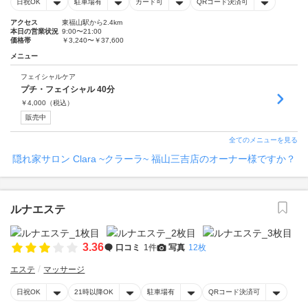
日祝OK
駐車場有
カード可
QRコード決済可
アクセス
東福山駅から2.4km
本日の営業状況
9:00〜21:00
価格帯
￥3,240〜￥37,600
メニュー
フェイシャルケア
プチ・フェイシャル 40分
￥
4,000
（税込）
販売中
全てのメニューを見る
隠れ家サロン Clara ~クラーラ~ 福山三吉店のオーナー様ですか？
ルナエステ
3.36
口コミ
1件
写真
12枚
エステ
マッサージ
日祝OK
21時以降OK
駐車場有
QRコード決済可