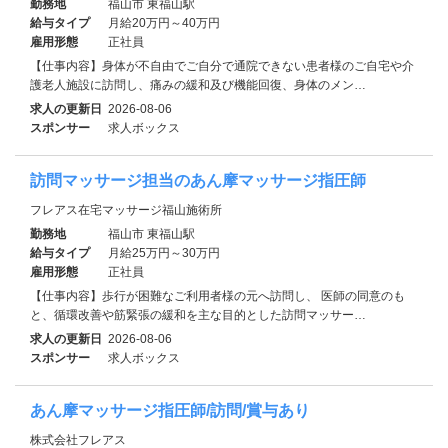
勤務地
福山市 東福山駅
給与タイプ
月給20万円～40万円
雇用形態
正社員
【仕事内容】身体が不自由でご自分で通院できない患者様のご自宅や介
護老人施設に訪問し、痛みの緩和及び機能回復、身体のメン…
求人の更新日
2026-08-06
スポンサー
求人ボックス
訪問マッサージ担当のあん摩マッサージ指圧師
フレアス在宅マッサージ福山施術所
勤務地
福山市 東福山駅
給与タイプ
月給25万円～30万円
雇用形態
正社員
【仕事内容】歩行が困難なご利用者様の元へ訪問し、 医師の同意のも
と、循環改善や筋緊張の緩和を主な目的とした訪問マッサー…
求人の更新日
2026-08-06
スポンサー
求人ボックス
あん摩マッサージ指圧師/訪問/賞与あり
株式会社フレアス