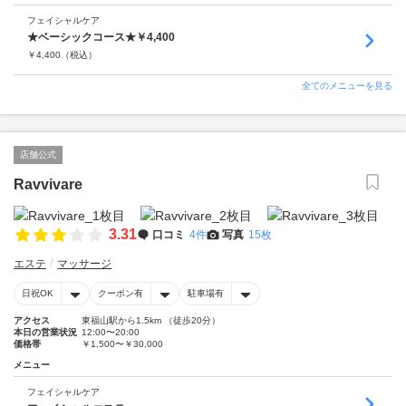
フェイシャルケア
★ベーシックコース★￥4,400
￥
4,400
（税込）
全てのメニューを見る
店舗公式
Ravvivare
3.31
口コミ
4件
写真
15枚
エステ
マッサージ
日祝OK
クーポン有
駐車場有
アクセス
東福山駅から1.5km （徒歩20分）
本日の営業状況
12:00〜20:00
価格帯
￥1,500〜￥30,000
メニュー
フェイシャルケア