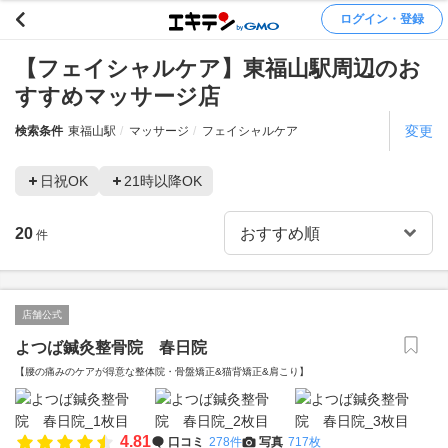
ログイン・登録
【フェイシャルケア】東福山駅周辺のお
すすめマッサージ店
変更
検索条件
東福山駅
マッサージ
フェイシャルケア
日祝OK
21時以降OK
20
件
店舗公式
よつば鍼灸整骨院 春日院
【腰の痛みのケアが得意な整体院・骨盤矯正&猫背矯正&肩こり】
4.81
口コミ
278件
写真
717枚