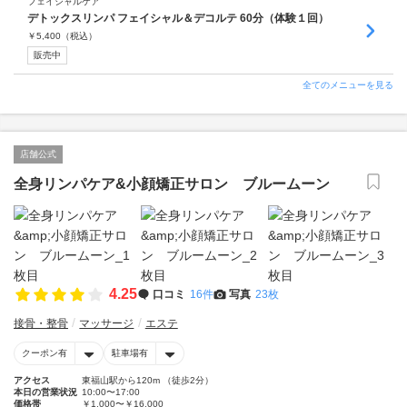
フェイシャルケア
デトックスリンパ フェイシャル＆デコルテ 60分（体験１回）
￥
5,400
（税込）
販売中
全てのメニューを見る
店舗公式
全身リンパケア&小顔矯正サロン ブルームーン
4.25
口コミ
16件
写真
23枚
接骨・整骨
マッサージ
エステ
クーポン有
駐車場有
アクセス
東福山駅から120m （徒歩2分）
本日の営業状況
10:00〜17:00
価格帯
￥1,000〜￥16,000