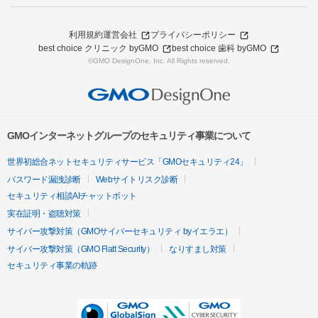
利用規約
運営会社
プライバシーポリシー
best choice クリニック byGMO
best choice 歯科 byGMO
©GMO DesignOne, Inc. All Rights reserved.
GMOインターネットグループのセキュリティ事業について
世界初総合ネットセキュリティサービス「GMOセキュリティ24」
パスワード漏洩診断
Webサイトリスク診断
セキュリティ相談AIチャットボット
実在証明・盗聴対策
サイバー攻撃対策（GMOサイバーセキュリティ byイエラエ）
サイバー攻撃対策（GMO Flatt Security）
なりすまし対策
セキュリティ事業の軌跡