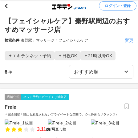
ログイン・登録
【フェイシャルケア】秦野駅周辺のおす
すめマッサージ店
変更
検索条件
秦野駅
マッサージ
フェイシャルケア
エキテンネット予約
日祝OK
21時以降OK
6
件
店舗公式
ネット予約スピードくじ対象店
Frele
＊完全個室＊誰にも邪魔されないプライベートな空間で、心も身体もリラックス♪
3.11
写真
5枚