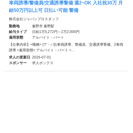
車両誘導/警備員/交通誘導警備 週2~OK 入社祝30万 月
給50万円以上可 日払い可能 警備
株式会社ジャパンプロスタッフ
勤務地
秦野市 秦野駅
給与タイプ
日給1万5,272円～2万2,000円
雇用形態
アルバイト・パート
【仕事内容】<職種> [ア・パ]1車両誘導、警備員、交通誘導警備、2車両
誘導 <雇用形態> アルバイト・パート <…
求人の更新日
2026-07-01
スポンサー
求人ボックス