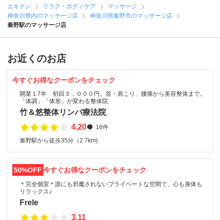
エキテン
リラク・ボディケア
マッサージ
神奈川県内のマッサージ店
神奈川県秦野市のマッサージ店
秦野駅のマッサージ店
お近くのお店
今すぐお得なクーポンをチェック
開業１7年 初回３，０００円。首・肩こり、腰痛から美容整体まで。
「体調」「体形」が変わる整体院
竹＆悠整体リンパ療法院
4.20
16件
秦野駅から徒歩35分（2.7km)
50%OFF
今すぐお得なクーポンをチェック
＊完全個室＊誰にも邪魔されないプライベートな空間で、心も身体も
リラックス♪
Frele
3.11