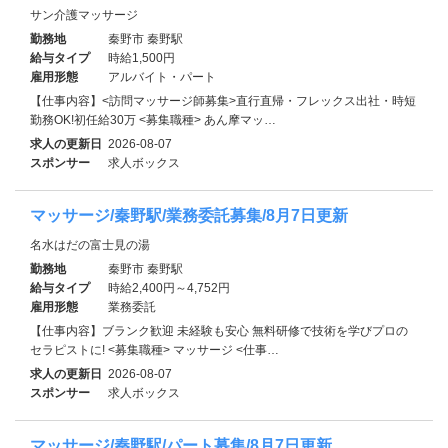
サン介護マッサージ
勤務地
秦野市 秦野駅
給与タイプ
時給1,500円
雇用形態
アルバイト・パート
【仕事内容】<訪問マッサージ師募集>直行直帰・フレックス出社・時短
勤務OK!初任給30万 <募集職種> あん摩マッ…
求人の更新日
2026-08-07
スポンサー
求人ボックス
マッサージ/秦野駅/業務委託募集/8月7日更新
名水はだの富士見の湯
勤務地
秦野市 秦野駅
給与タイプ
時給2,400円～4,752円
雇用形態
業務委託
【仕事内容】ブランク歓迎 未経験も安心 無料研修で技術を学びプロの
セラピストに! <募集職種> マッサージ <仕事…
求人の更新日
2026-08-07
スポンサー
求人ボックス
マッサージ/秦野駅/パート募集/8月7日更新