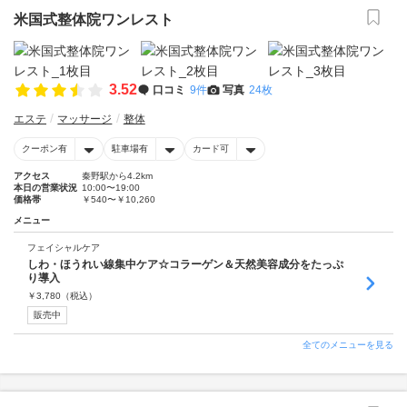
米国式整体院ワンレスト
3.52
口コミ
9件
写真
24枚
エステ
マッサージ
整体
クーポン有
駐車場有
カード可
アクセス
秦野駅から4.2km
本日の営業状況
10:00〜19:00
価格帯
￥540〜￥10,260
メニュー
フェイシャルケア
しわ・ほうれい線集中ケア☆コラーゲン＆天然美容成分をたっぷ
り導入
￥
3,780
（税込）
販売中
全てのメニューを見る