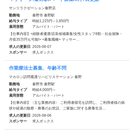
サンリラクゼーション秦野店
勤務地
秦野市 秦野駅
給与タイプ
時給1,225円～1,850円
雇用形態
アルバイト・パート
【仕事内容】<経験者優遇!店長候補募集!女性スタッフ8割・社会保険・
月収35万円も可能!> <募集職種> マッサー…
求人の更新日
2026-08-07
スポンサー
求人ボックス
作業療法士募集、年齢不問
マカロン訪問看護リハビリステーション 秦野
勤務地
秦野市 秦野駅
給与タイプ
時給4,000円～
雇用形態
アルバイト・パート
【仕事内容】〈主な業務内容〉 ご利用者様宅を訪問し、ご利用者様の病
状や経過の観察・療養のお世話、ご家族に対する療養生活…
求人の更新日
2026-08-06
スポンサー
求人ボックス