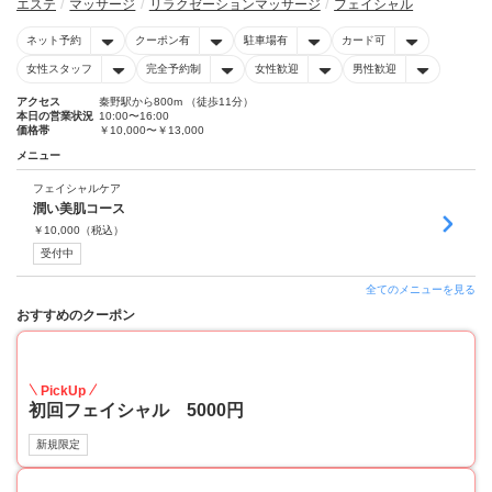
エステ
マッサージ
リラクゼーションマッサージ
フェイシャル
ネット予約
クーポン有
駐車場有
カード可
女性スタッフ
完全予約制
女性歓迎
男性歓迎
アクセス
秦野駅から800m （徒歩11分）
本日の営業状況
10:00〜16:00
価格帯
￥10,000〜￥13,000
メニュー
フェイシャルケア
潤い美肌コース
￥
10,000
（税込）
受付中
全てのメニューを見る
おすすめのクーポン
50
PickUp
初回フェイシャル 5000円
新規限定