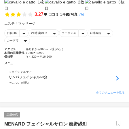
3.27
口コミ
1件
写真
7枚
エステ
マッサージ
日祝OK
21時以降OK
クーポン有
駐車場有
カード可
アクセス
秦野駅から360m （徒歩5分）
本日の営業状況
10:00〜22:00
価格帯
￥4,320〜￥16,200
メニュー
フェイシャルケア
リンパフェイシャル60分
￥
9,720
（税込）
全てのメニューを見る
店舗公式
MENARD フェイシャルサロン 秦野緑町