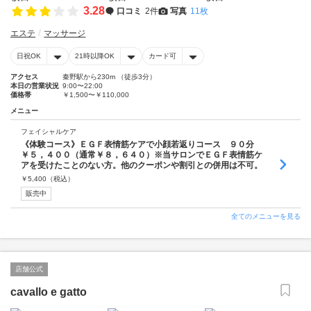
3.28
口コミ
2件
写真
11枚
エステ
マッサージ
日祝OK
21時以降OK
カード可
アクセス
秦野駅から230m （徒歩3分）
本日の営業状況
9:00〜22:00
価格帯
￥1,500〜￥110,000
メニュー
フェイシャルケア
《体験コース》ＥＧＦ表情筋ケアで小顔若返りコース ９０分
￥５，４００（通常￥８，６４０）※当サロンでＥＧＦ表情筋ケ
アを受けたことのない方。他のクーポンや割引との併用は不可。
￥
5,400
（税込）
販売中
全てのメニューを見る
店舗公式
cavallo e gatto