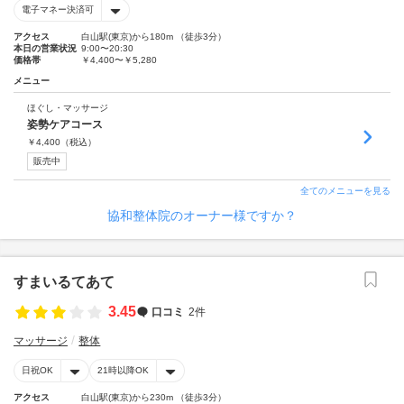
電子マネー決済可
アクセス
白山駅(東京)から180m （徒歩3分）
本日の営業状況
9:00〜20:30
価格帯
￥4,400〜￥5,280
メニュー
ほぐし・マッサージ
姿勢ケアコース
￥
4,400
（税込）
販売中
全てのメニューを見る
協和整体院のオーナー様ですか？
すまいるてあて
3.45
口コミ
2件
マッサージ
整体
日祝OK
21時以降OK
アクセス
白山駅(東京)から230m （徒歩3分）