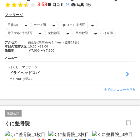
3.58
口コミ
4件
写真
6枚
マッサージ
日祝OK
カード可
QRコード決済可
電子マネー決済可
女性歓迎
男性歓迎
はり師
アクセス
白山駅(東京)から1.4km （徒歩19分）
本日の営業状況
10:00〜21:00
価格帯
￥7,000〜￥7,700
メニュー
ほぐし・マッサージ
ドライヘッドスパ
￥
7,700
（税込）
全てのメニューを見る
店舗公式
くに整骨院