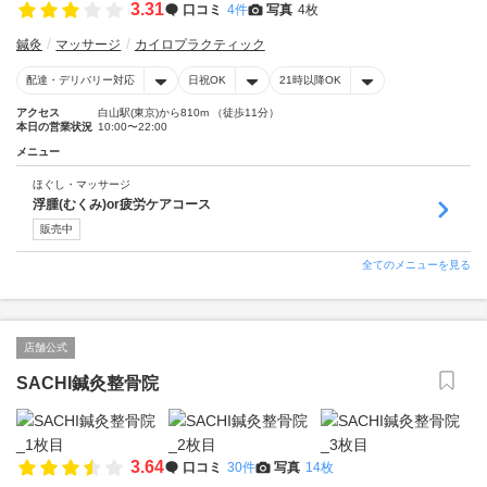
3.31
口コミ
4件
写真
4枚
鍼灸
マッサージ
カイロプラクティック
配達・デリバリー対応
日祝OK
21時以降OK
アクセス
白山駅(東京)から810m （徒歩11分）
本日の営業状況
10:00〜22:00
メニュー
ほぐし・マッサージ
浮腫(むくみ)or疲労ケアコース
販売中
全てのメニューを見る
店舗公式
SACHI鍼灸整骨院
3.64
口コミ
30件
写真
14枚