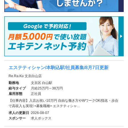
エステティシャン/本駒込駅/社員募集/8月7日更新
Re.Ra.Ku 文京白山店
勤務地
文京区 白山駅
給与タイプ
月給25万円～38万円
雇用形態
正社員
【仕事内容】入店お祝い10万円 自由な働き方やWワークOK/指名・歩合
で高収入も実現! <募集職種> エステティシャ…
求人の更新日
2026-08-07
スポンサー
求人ボックス