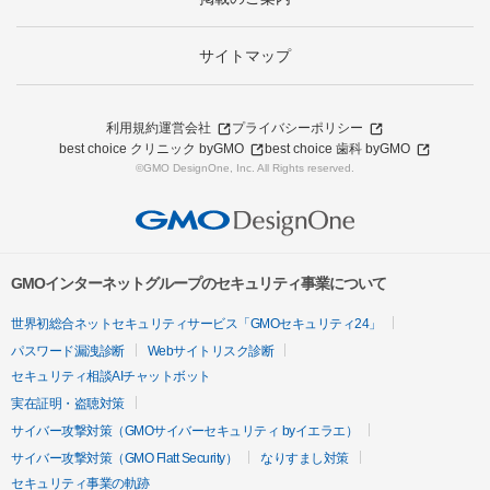
サイトマップ
利用規約
運営会社
プライバシーポリシー
best choice クリニック byGMO
best choice 歯科 byGMO
©GMO DesignOne, Inc. All Rights reserved.
GMOインターネットグループのセキュリティ事業について
世界初総合ネットセキュリティサービス「GMOセキュリティ24」
パスワード漏洩診断
Webサイトリスク診断
セキュリティ相談AIチャットボット
実在証明・盗聴対策
サイバー攻撃対策（GMOサイバーセキュリティ byイエラエ）
サイバー攻撃対策（GMO Flatt Security）
なりすまし対策
セキュリティ事業の軌跡