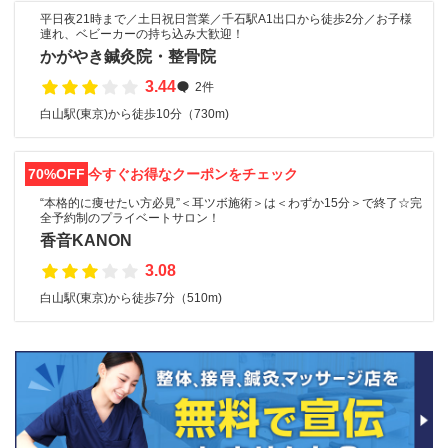
平日夜21時まで／土日祝日営業／千石駅A1出口から徒歩2分／お子様
連れ、ベビーカーの持ち込み大歓迎！
かがやき鍼灸院・整骨院
3.44
2件
白山駅(東京)から徒歩10分（730m)
70%OFF
今すぐお得なクーポンをチェック
“本格的に痩せたい方必見”＜耳ツボ施術＞は＜わずか15分＞で終了☆完
全予約制のプライベートサロン！
香音KANON
3.08
白山駅(東京)から徒歩7分（510m)