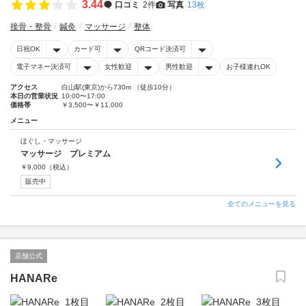
3.44
口コミ
2件
写真
13枚
接骨・整骨
鍼灸
マッサージ
整体
日祝OK
カード可
QRコード決済可
電子マネー決済可
女性歓迎
男性歓迎
お子様連れOK
アクセス
白山駅(東京)から730m （徒歩10分）
本日の営業状況
10:00〜17:00
価格帯
￥3,500〜￥11,000
メニュー
ほぐし・マッサージ
マッサージ プレミアム
￥
9,000
（税込）
販売中
全てのメニューを見る
店舗公式
HANARe