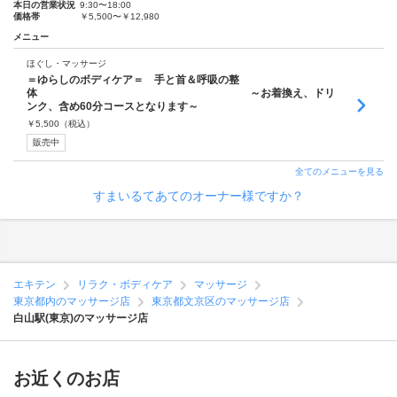
本日の営業状況
9:30〜18:00
価格帯
￥5,500〜￥12,980
メニュー
ほぐし・マッサージ
＝ゆらしのボディケア＝ 手と首＆呼吸の整
体 ～お着換え、ドリ
ンク、含め60分コースとなります～
￥
5,500
（税込）
販売中
全てのメニューを見る
すまいるてあてのオーナー様ですか？
エキテン
リラク・ボディケア
マッサージ
東京都内のマッサージ店
東京都文京区のマッサージ店
白山駅(東京)のマッサージ店
お近くのお店