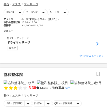
鍼灸
エステ
マッサージ
日祝OK
クーポン有
カード可
アクセス
白山駅(東京)から600m （徒歩8分）
本日の営業状況
10:00〜18:00
価格帯
￥4,000〜￥12,000
メニュー
ほぐし・マッサージ
ドライマッサージ
販売中
全てのメニューを見る
協和整体院
3.30
口コミ
2件
写真
9枚
整体
エステ
マッサージ
出張・訪問対応
日祝OK
QRコード決済可