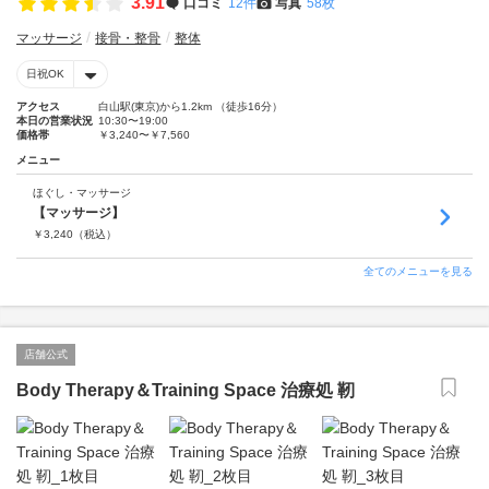
3.91
口コミ
12件
写真
58枚
マッサージ
接骨・整骨
整体
日祝OK
アクセス
白山駅(東京)から1.2km （徒歩16分）
本日の営業状況
10:30〜19:00
価格帯
￥3,240〜￥7,560
メニュー
ほぐし・マッサージ
【マッサージ】
￥
3,240
（税込）
全てのメニューを見る
店舗公式
Body Therapy＆Training Space 治療処 靭