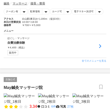
鍼灸
マッサージ
接骨・整骨
クーポン有
駐車場有
カード可
電子マネー決済可
アクセス
白山駅(東京)から180m （徒歩3分）
本日の営業状況
10:00〜18:00
価格帯
￥700〜￥5,000
メニュー
ほぐし・マッサージ
自費治療体験
￥
4,400
（税込）
販売中
全てのメニューを見る
店舗公式
May鍼灸マッサージ院
3.34
口コミ
6件
写真
27枚