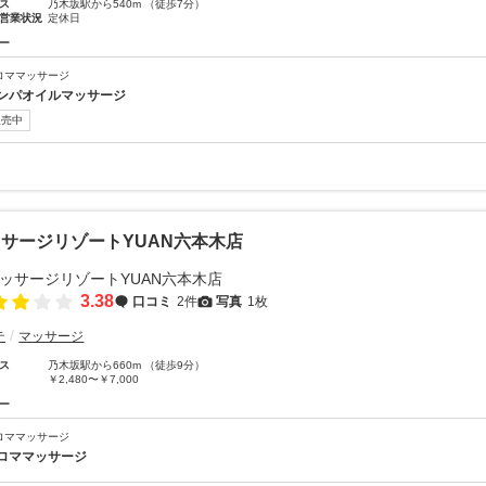
ス
乃木坂駅から540m （徒歩7分）
営業状況
定休日
ー
ロママッサージ
ンパオイルマッサージ
販売中
サージリゾートYUAN六本木店
3.38
口コミ
2件
写真
1枚
テ
マッサージ
ス
乃木坂駅から660m （徒歩9分）
￥2,480〜￥7,000
ー
ロママッサージ
ロママッサージ