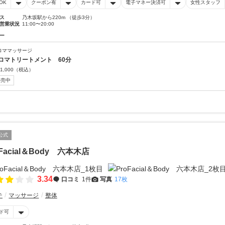
OK
クーポン有
カード可
電子マネー決済可
女性スタッフ
ス
乃木坂駅から220m （徒歩3分）
営業状況
11:00〜20:00
ー
ロママッサージ
ロマトリートメント 60分
1,000
（税込）
販売中
公式
oFacial＆Body 六本木店
3.34
口コミ
1件
写真
17枚
テ
マッサージ
整体
ド可