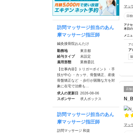
マッ
日祝
アクセ
訪問マッサージ担当のあん
本日の
摩マッサージ指圧師
メニュ
鍼灸接骨院おんたけ
ア
ア
勤務地
東京都
給与タイプ
未設定
雇用形態
業務委託
【仕事内容】トリガーポイント ・手
技が中心 ・カッサ、骨盤矯正、産後
骨盤矯正など ・歩行が困難な方を対
象に在宅で治療も…
店舗
求人の更新日
2026-08-06
N_
スポンサー
求人ボックス
訪問マッサージ担当のあん
摩マッサージ指圧師
マッ
訪問マッサージ 和楽