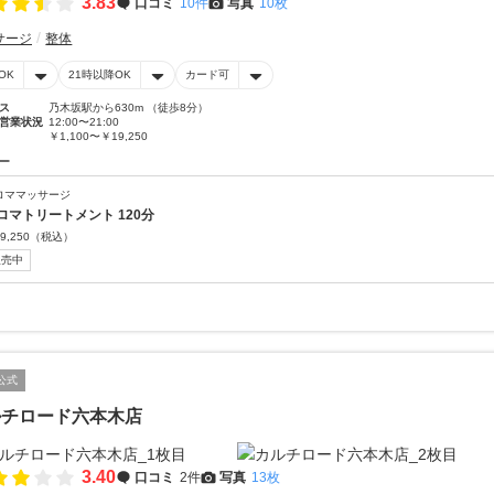
3.83
口コミ
10件
写真
10枚
サージ
整体
OK
21時以降OK
カード可
ス
乃木坂駅から630m （徒歩8分）
営業状況
12:00〜21:00
￥1,100〜￥19,250
ー
ロママッサージ
ロマトリートメント 120分
9,250
（税込）
販売中
公式
ルチロード六本木店
3.40
口コミ
2件
写真
13枚