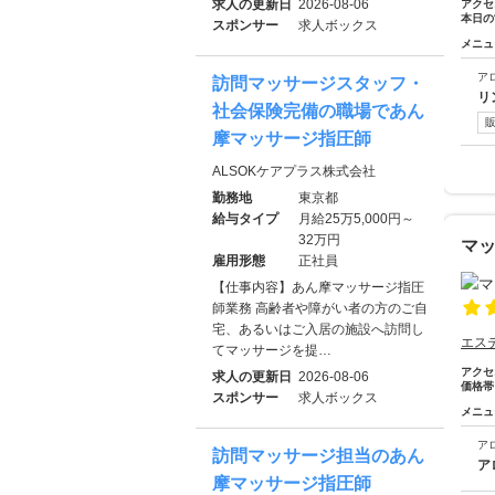
求人の更新日
2026-08-06
アクセ
本日の
スポンサー
求人ボックス
メニュ
ア
訪問マッサージスタッフ・
リ
社会保険完備の職場であん
摩マッサージ指圧師
ALSOKケアプラス株式会社
勤務地
東京都
給与タイプ
月給25万5,000円～
32万円
マッ
雇用形態
正社員
【仕事内容】あん摩マッサージ指圧
師業務 高齢者や障がい者の方のご自
宅、あるいはご入居の施設へ訪問し
エス
てマッサージを提…
アクセ
求人の更新日
2026-08-06
価格帯
スポンサー
求人ボックス
メニュ
ア
訪問マッサージ担当のあん
ア
摩マッサージ指圧師