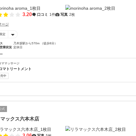
3.20
口コミ
1件
写真
2枚
サージ
限定
ス
乃木坂駅から570m （徒歩8分）
営業状況
定休日
ー
ロママッサージ
ロマトリートメント
販売中
公式
ラマックス六本木店
3.06
写真
5枚