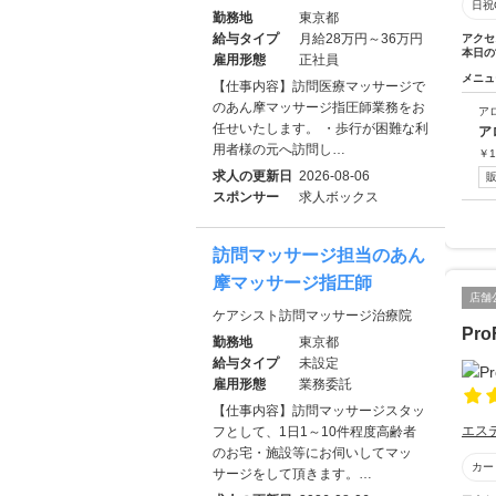
日祝
勤務地
東京都
給与タイプ
月給28万円～36万円
アクセ
本日の
雇用形態
正社員
メニュ
【仕事内容】訪問医療マッサージで
のあん摩マッサージ指圧師業務をお
ア
任せいたします。 ・歩行が困難な利
ア
用者様の元へ訪問し…
￥
1
求人の更新日
2026-08-06
スポンサー
求人ボックス
訪問マッサージ担当のあん
摩マッサージ指圧師
店舗
ケアシスト訪問マッサージ治療院
Pr
勤務地
東京都
給与タイプ
未設定
雇用形態
業務委託
【仕事内容】訪問マッサージスタッ
エス
フとして、1日1～10件程度高齢者
のお宅・施設等にお伺いしてマッ
カー
サージをして頂きます。…