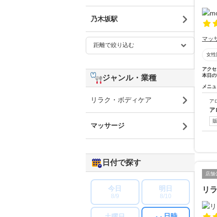
乃木坂駅
マッ
女性
アクセ
本日の
ジャンル・業種
メニュ
リラク・ボディケア
ア
ア
マッサージ
日付で探す
店舗
今日
明日
リ
8/9
8/10
日時
土曜日