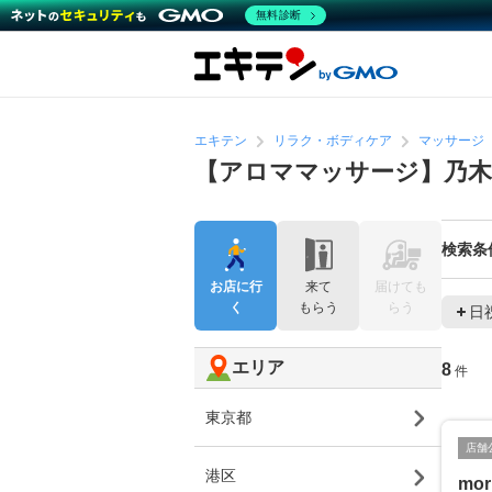
無料診断
エキテン
リラク・ボディケア
マッサージ
【アロママッサージ】乃
検索条
お店に行
来て
届けても
く
もらう
らう
日
エリア
8
件
東京都
店舗
港区
mor