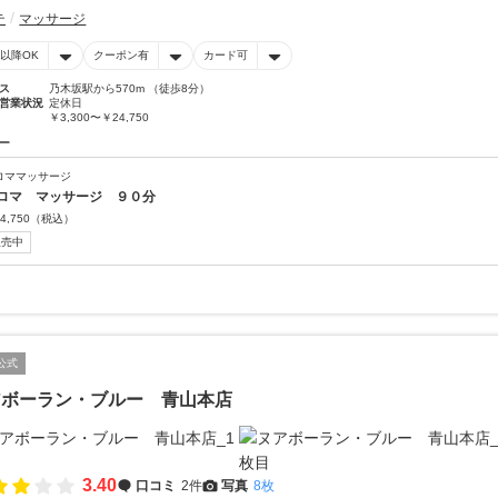
テ
マッサージ
時以降OK
クーポン有
カード可
ス
乃木坂駅から570m （徒歩8分）
営業状況
定休日
￥3,300〜￥24,750
ー
ロママッサージ
ロマ マッサージ ９０分
4,750
（税込）
販売中
公式
アボーラン・ブルー 青山本店
3.40
口コミ
2件
写真
8枚