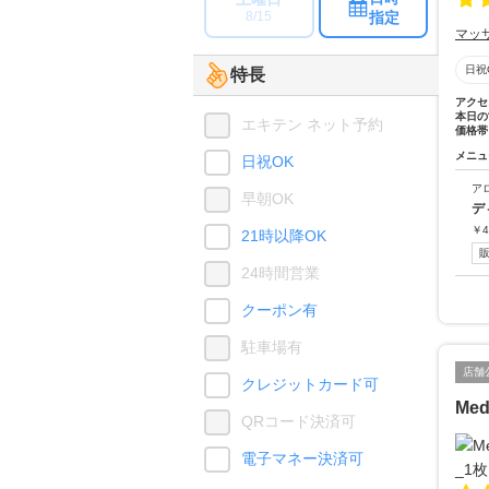
指定
8/15
マッ
日祝
特長
アクセ
本日の
エキテン ネット予約
価格帯
メニュ
日祝OK
ア
早朝OK
デ
￥
4
21時以降OK
24時間営業
クーポン有
駐車場有
店舗
クレジットカード可
Med
QRコード決済可
電子マネー決済可