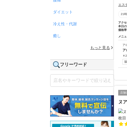
エス
ダイエット
21
アクセ
冷え性・代謝
本日の
価格帯
癒し
メニュ
ア
もっと見る
ア
￥
2
フリーワード
店舗
ヌ