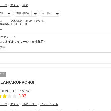
サージ
エステ
整体
OK
21時以降OK
カード可
ス
乃木坂駅から550m （徒歩7分）
営業状況
11:00〜23:00
ー
ロママッサージ
ロマオイルマッサージ（女性限定)
販売中
公式
BLANC.ROPPONGI
3.07
サージ
エステ
脱毛サロン
フェイシャル