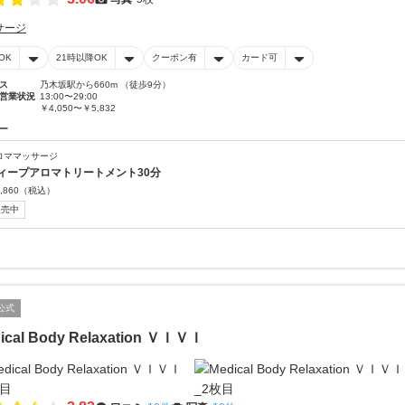
サージ
OK
21時以降OK
クーポン有
カード可
ス
乃木坂駅から660m （徒歩9分）
営業状況
13:00〜29:00
￥4,050〜￥5,832
ー
ロママッサージ
ィープアロマトリートメント30分
,860
（税込）
販売中
公式
ical Body Relaxation ＶＩＶＩ