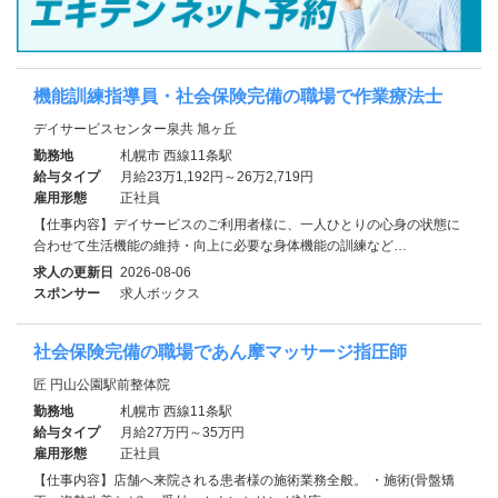
機能訓練指導員・社会保険完備の職場で作業療法士
デイサービスセンター泉共 旭ヶ丘
勤務地
札幌市 西線11条駅
給与タイプ
月給23万1,192円～26万2,719円
雇用形態
正社員
【仕事内容】デイサービスのご利用者様に、一人ひとりの心身の状態に
合わせて生活機能の維持・向上に必要な身体機能の訓練など…
求人の更新日
2026-08-06
スポンサー
求人ボックス
社会保険完備の職場であん摩マッサージ指圧師
匠 円山公園駅前整体院
勤務地
札幌市 西線11条駅
給与タイプ
月給27万円～35万円
雇用形態
正社員
【仕事内容】店舗へ来院される患者様の施術業務全般。 ・施術(骨盤矯