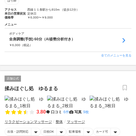
はり師
アクセス
西線１１条駅から910m （徒歩12分）
本日の営業状況
定休日
価格帯
￥6,000〜￥9,000
メニュー
ボディケア
全身調整(手技) 60分（AI姿勢分析付き）
￥
6,000
（税込）
全てのメニューを見る
店舗公式
揉みほぐし処 ゆるまる
3.80
口コミ
6件
写真
9枚
リラクゼーションマッサージ
整体
マッサージ
出張・訪問対応
日祝OK
駐車場有
カード可