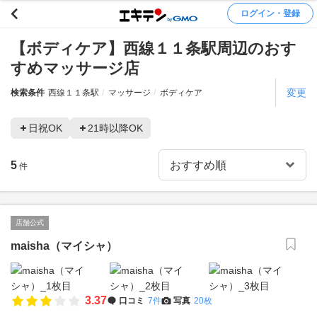
ログイン・登録
【ボディケア】西線１１条駅周辺のおす
すめマッサージ店
変更
検索条件
西線１１条駅
マッサージ
ボディケア
日祝OK
21時以降OK
5
件
店舗公式
maisha（マイシャ）
3.37
口コミ
7件
写真
20枚