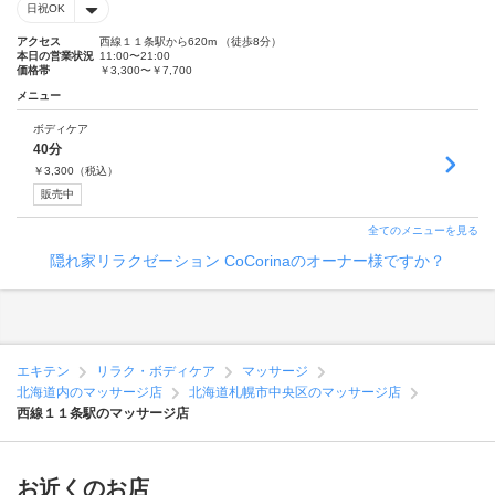
日祝OK
アクセス
西線１１条駅から620m （徒歩8分）
本日の営業状況
11:00〜21:00
価格帯
￥3,300〜￥7,700
メニュー
ボディケア
40分
￥
3,300
（税込）
販売中
全てのメニューを見る
隠れ家リラクゼーション CoCorinaのオーナー様ですか？
エキテン
リラク・ボディケア
マッサージ
北海道内のマッサージ店
北海道札幌市中央区のマッサージ店
西線１１条駅のマッサージ店
お近くのお店