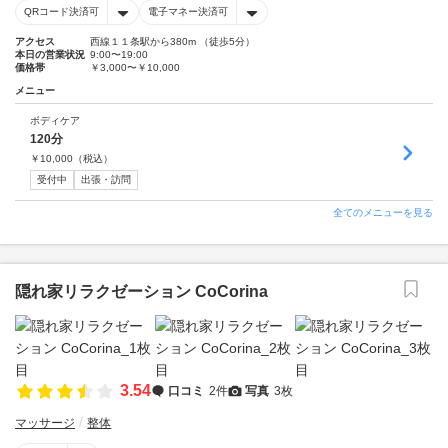
QRコード決済可
電子マネー決済可
アクセス
西線１１条駅から380m （徒歩5分）
本日の営業状況
9:00〜19:00
価格帯
￥3,000〜￥10,000
メニュー
ボディケア
120分
￥
10,000
（税込）
受付中
出張・訪問
全てのメニューを見る
隠れ家リラクゼーション CoCorina
3.54
口コミ
2件
写真
3枚
マッサージ
整体