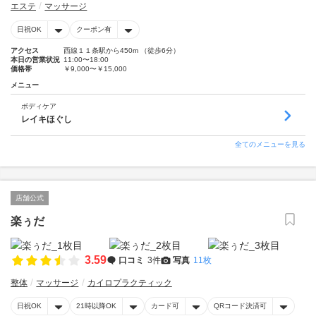
エステ
マッサージ
日祝OK
クーポン有
アクセス
西線１１条駅から450m （徒歩6分）
本日の営業状況
11:00〜18:00
価格帯
￥9,000〜￥15,000
メニュー
ボディケア
レイキほぐし
全てのメニューを見る
店舗公式
楽ぅだ
3.59
口コミ
3件
写真
11枚
整体
マッサージ
カイロプラクティック
日祝OK
21時以降OK
カード可
QRコード決済可