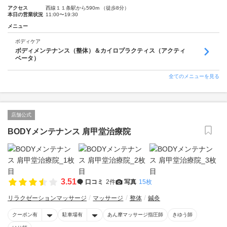
アクセス
西線１１条駅から590m （徒歩8分）
本日の営業状況
11:00〜19:30
メニュー
ボディケア
ボディメンテナンス（整体）＆カイロプラクティス（アクティ
ベータ）
全てのメニューを見る
店舗公式
BODYメンテナンス 肩甲堂治療院
3.51
口コミ
2件
写真
15枚
リラクゼーションマッサージ
マッサージ
整体
鍼灸
クーポン有
駐車場有
あん摩マッサージ指圧師
きゆう師