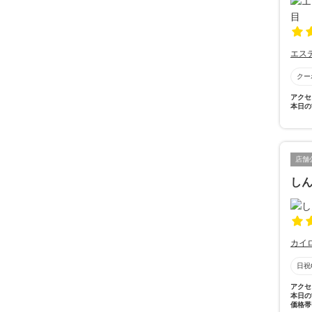
エス
クー
アクセ
本日の
店舗
し
カイ
日祝
アクセ
本日の
価格帯