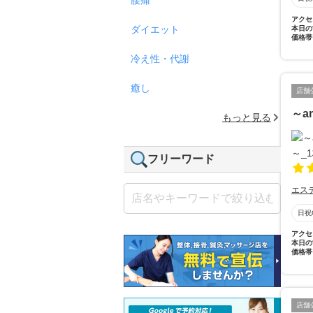
アクセ
ダイエット
本日の
価格帯
冷え性・代謝
癒し
店舗
～a
もっと見る
フリーワード
エス
日祝
アクセ
本日の
価格帯
店舗