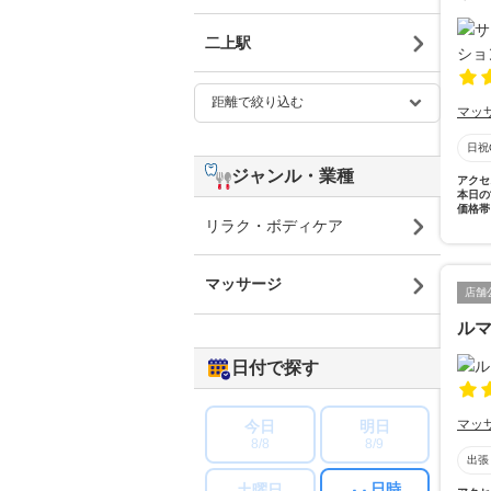
二上駅
マッ
日祝
ジャンル・業種
アクセ
本日の
価格帯
リラク・ボディケア
マッサージ
店舗
ル
日付で探す
マッ
今日
明日
8/8
8/9
出張
日時
土曜日