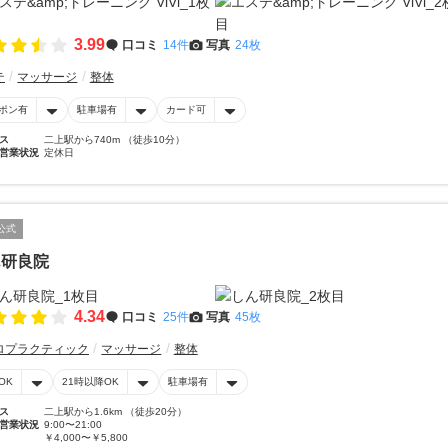
3.99
口コミ
14件
写真
24枚
テ
マッサージ
整体
ポン有
駐車場有
カード可
ス
二上駅から740m （徒歩10分）
営業状況
定休日
公式
ん研良院
4.34
口コミ
25件
写真
45枚
ロプラクティック
マッサージ
整体
OK
21時以降OK
駐車場有
ス
二上駅から1.6km （徒歩20分）
営業状況
9:00〜21:00
￥4,000〜￥5,800