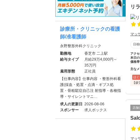
リ
診療所・クリニックの看護
マッ
師/准看護師
日祝
永野整形外科クリニック
勤務地
香芝市 二上駅
アクセ
本日の
給与タイプ
月給29万4,000円～
価格帯
35万円
主なメ
雇用形態
正社員
ほぐ
【仕事内容】仕事内容 ・整形外科看
【疲
護(採血・処置・点滴・ギブス処
置・骨粗鬆症自己注 射指導・各種指
導・サイレントマニ…
求人の更新日
2026-08-06
店舗
スポンサー
求人ボックス
Sal
マッ