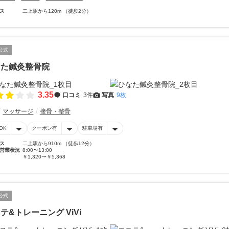
ス
二上駅から120m （徒歩2分）
公式
なた鍼灸整骨院
3.35
口コミ
3件
写真
9枚
マッサージ
接骨・整骨
OK
クーポン有
駐車場有
ス
二上駅から910m （徒歩12分）
営業状況
8:00〜13:00
￥1,320〜￥5,368
公式
テ&トレーニング ViVi