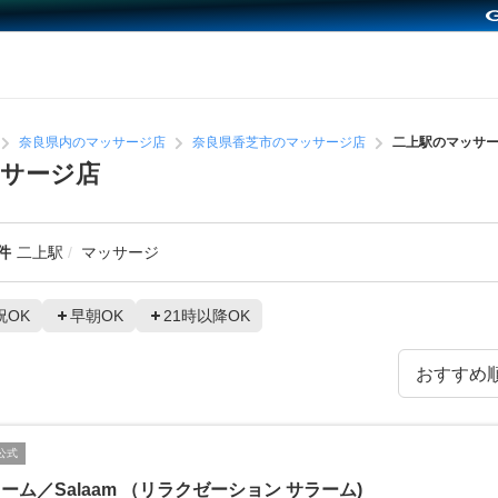
奈良県内のマッサージ店
奈良県香芝市のマッサージ店
二上駅のマッサ
サージ店
件
二上駅
マッサージ
祝OK
早朝OK
21時以降OK
公式
ーム／Salaam （リラクゼーション サラーム)