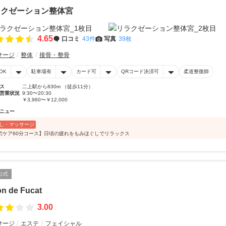
ラクゼーション整体宮
4.65
口コミ
43件
写真
39枚
サージ
整体
接骨・整骨
OK
駐車場有
カード可
QRコード決済可
柔道整復師
ス
二上駅から830m （徒歩11分）
営業状況
9:30〜20:30
￥3,960〜￥12,000
ニュー
し・マッサージ
労ケア60分コース】日頃の疲れをもみほぐしでリラックス
公式
on de Fucat
3.00
サージ
エステ
フェイシャル