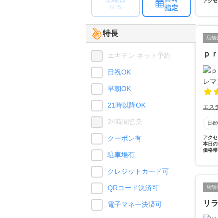
アクセ
指定
8/15
特長
店舗
ｐ
エキテン ネット予約
日祝OK
早朝OK
21時以降OK
エス
24時間営業
日祝
クーポン有
アクセ
本日の
価格帯
駐車場有
クレジットカード可
QRコード決済可
店舗
リラ
電子マネー決済可