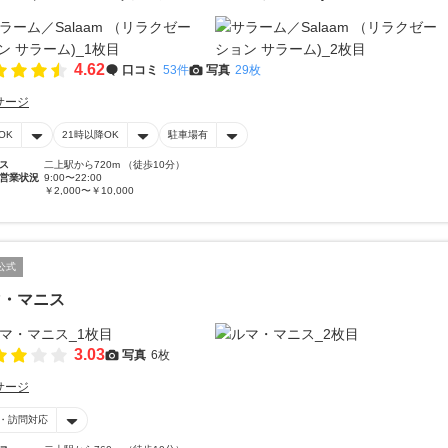
4.62
口コミ
53件
写真
29枚
サージ
OK
21時以降OK
駐車場有
ス
二上駅から720m （徒歩10分）
営業状況
9:00〜22:00
￥2,000〜￥10,000
公式
マ・マニス
3.03
写真
6枚
サージ
・訪問対応