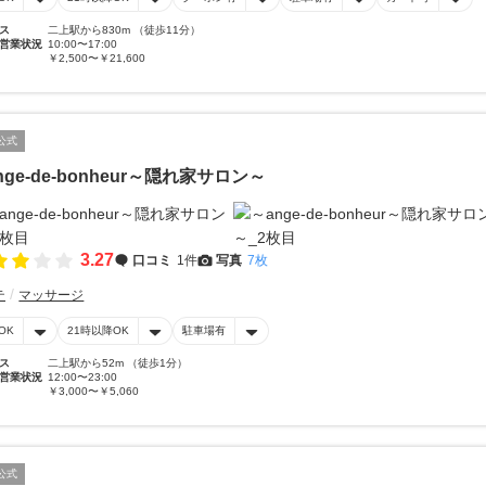
ス
二上駅から830m （徒歩11分）
営業状況
10:00〜17:00
￥2,500〜￥21,600
公式
nge-de-bonheur～隠れ家サロン～
3.27
口コミ
1件
写真
7枚
テ
マッサージ
OK
21時以降OK
駐車場有
ス
二上駅から52m （徒歩1分）
営業状況
12:00〜23:00
￥3,000〜￥5,060
公式