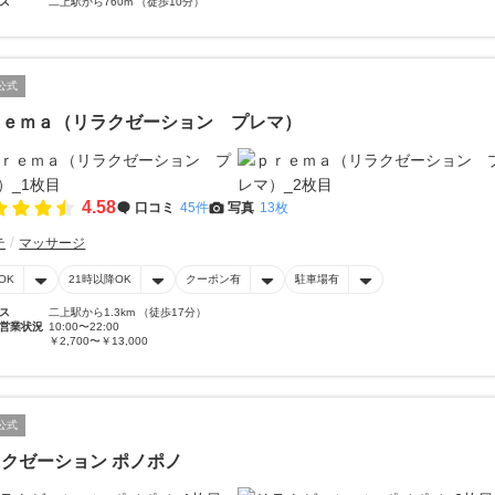
ス
二上駅から760m （徒歩10分）
公式
ｒｅｍａ（リラクゼーション プレマ）
4.58
口コミ
45件
写真
13枚
テ
マッサージ
OK
21時以降OK
クーポン有
駐車場有
ス
二上駅から1.3km （徒歩17分）
営業状況
10:00〜22:00
￥2,700〜￥13,000
公式
クゼーション ポノポノ