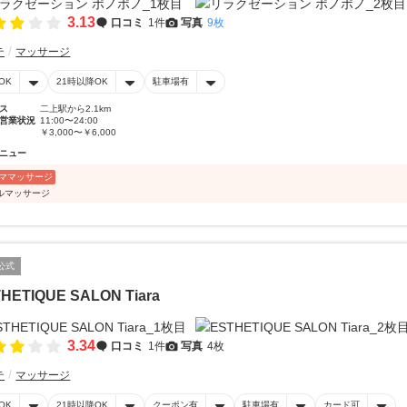
3.13
口コミ
1件
写真
9枚
テ
マッサージ
OK
21時以降OK
駐車場有
ス
二上駅から2.1km
営業状況
11:00〜24:00
￥3,000〜￥6,000
ニュー
ママッサージ
ルマッサージ
公式
HETIQUE SALON Tiara
3.34
口コミ
1件
写真
4枚
テ
マッサージ
OK
21時以降OK
クーポン有
駐車場有
カード可