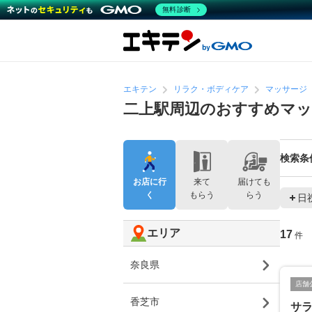
無料診断
エキテン
リラク・ボディケア
マッサージ
二上駅周辺のおすすめマッ
検索条
お店に行
来て
届けても
く
もらう
らう
日
エリア
17
件
奈良県
店舗
香芝市
サラ