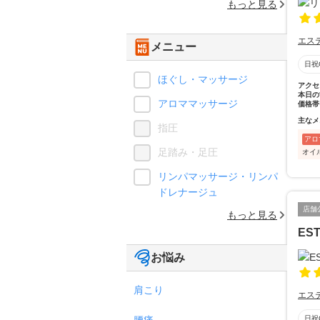
もっと見る
エス
メニュー
日祝
ほぐし・マッサージ
アクセ
本日の
アロママッサージ
価格帯
主なメ
指圧
アロ
足踏み・足圧
オイ
リンパマッサージ・リンパ
ドレナージュ
店舗
もっと見る
EST
お悩み
肩こり
エス
腰痛
日祝