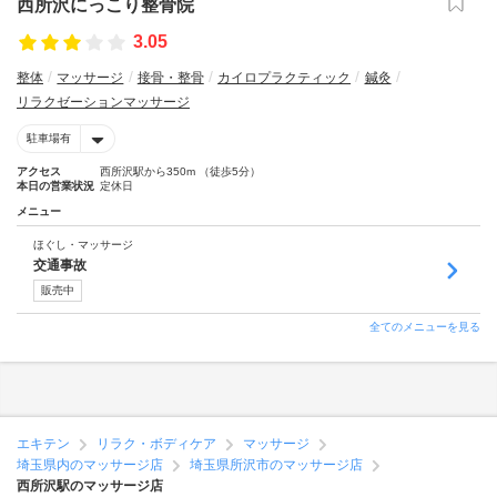
西所沢にっこり整骨院
3.05
整体
マッサージ
接骨・整骨
カイロプラクティック
鍼灸
リラクゼーションマッサージ
駐車場有
アクセス
西所沢駅から350m （徒歩5分）
本日の営業状況
定休日
メニュー
ほぐし・マッサージ
交通事故
販売中
全てのメニューを見る
エキテン
リラク・ボディケア
マッサージ
埼玉県内のマッサージ店
埼玉県所沢市のマッサージ店
西所沢駅のマッサージ店