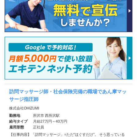
訪問マッサージ師・社会保険完備の職場であん摩マッ
サージ指圧師
株式会社OHIZUMI
勤務地
所沢市 西所沢駅
給与タイプ
月給27万円～40万円
雇用形態
正社員
【仕事内容】「訪問マッサージ」=ただ“ほぐすだけ”。 そう思っている