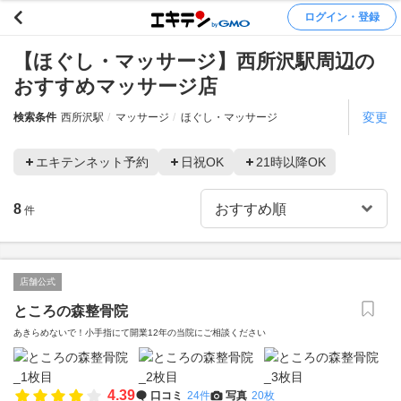
ログイン・登録
【ほぐし・マッサージ】西所沢駅周辺の
おすすめマッサージ店
変更
検索条件
西所沢駅
マッサージ
ほぐし・マッサージ
エキテンネット予約
日祝OK
21時以降OK
8
件
店舗公式
ところの森整骨院
あきらめないで！小手指にて開業12年の当院にご相談ください
4.39
口コミ
24件
写真
20枚