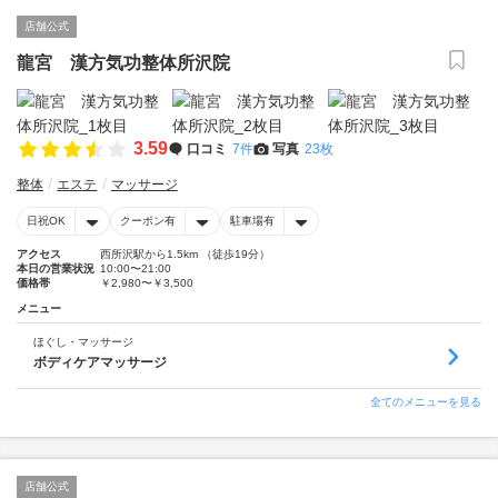
店舗公式
龍宮 漢方気功整体所沢院
3.59
口コミ
7件
写真
23枚
整体
エステ
マッサージ
日祝OK
クーポン有
駐車場有
アクセス
西所沢駅から1.5km （徒歩19分）
本日の営業状況
10:00〜21:00
価格帯
￥2,980〜￥3,500
メニュー
ほぐし・マッサージ
ボディケアマッサージ
全てのメニューを見る
店舗公式