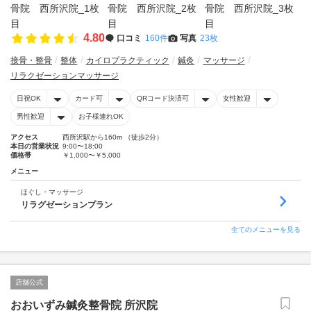
4.80
口コミ
160件
写真
23枚
接骨・整骨
整体
カイロプラクティック
鍼灸
マッサージ
リラクゼーションマッサージ
日祝OK
カード可
QRコード決済可
女性歓迎
男性歓迎
お子様連れOK
アクセス
西所沢駅から160m （徒歩2分）
本日の営業状況
9:00〜18:00
価格帯
￥1,000〜￥5,000
メニュー
ほぐし・マッサージ
リラグゼーションプラン
全てのメニューを見る
店舗公式
おおいずみ鍼灸整骨院 所沢院