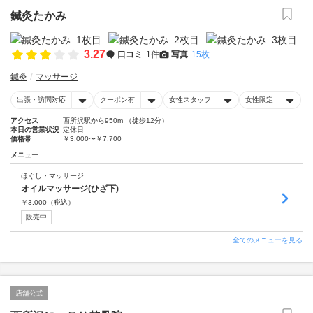
鍼灸たかみ
3.27
口コミ
1件
写真
15枚
鍼灸
マッサージ
出張・訪問対応
クーポン有
女性スタッフ
女性限定
アクセス
西所沢駅から950m （徒歩12分）
本日の営業状況
定休日
価格帯
￥3,000〜￥7,700
メニュー
ほぐし・マッサージ
オイルマッサージ(ひざ下)
￥
3,000
（税込）
販売中
全てのメニューを見る
店舗公式