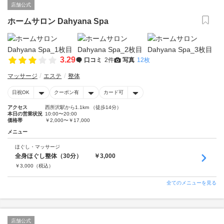
店舗公式
ホームサロン Dahyana Spa
3.29
口コミ
2件
写真
12枚
マッサージ
エステ
整体
日祝OK
クーポン有
カード可
アクセス
西所沢駅から1.1km （徒歩14分）
本日の営業状況
10:00〜20:00
価格帯
￥2,000〜￥17,000
メニュー
ほぐし・マッサージ
全身ほぐし整体（30分） ￥3,000
￥
3,000
（税込）
全てのメニューを見る
店舗公式