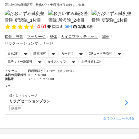
西武池袋線所沢駅西口徒歩5分！土日祝は夜18時まで営業
4.61
口コミ
56件
写真
6枚
接骨・整骨
マッサージ
整体
カイロプラクティック
鍼灸
リラクゼーションマッサージ
日祝OK
駐車場有
カード可
QRコード決済可
電子マネー決済可
女性スタッフ
お子様連れOK
アクセス
西所沢駅から1.2km （徒歩16分）
本日の営業状況
9:00〜18:00
価格帯
￥1,900〜￥5,000
メニュー
ほぐし・マッサージ
リラグゼーションプラン
販売中
全てのメニューを見る