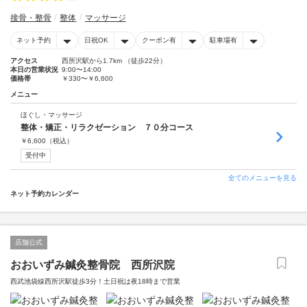
接骨・整骨
整体
マッサージ
ネット予約
日祝OK
クーポン有
駐車場有
アクセス
西所沢駅から1.7km （徒歩22分）
本日の営業状況
9:00〜14:00
価格帯
￥330〜￥6,600
メニュー
ほぐし・マッサージ
整体・矯正・リラクゼーション ７０分コース
￥
6,600
（税込）
受付中
全てのメニューを見る
ネット予約カレンダー
店舗公式
おおいずみ鍼灸整骨院 西所沢院
西武池袋線西所沢駅徒歩3分！土日祝は夜18時まで営業