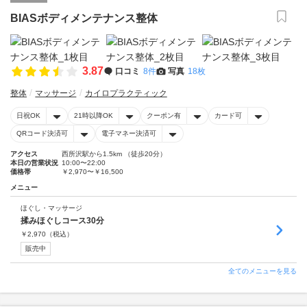
BIASボディメンテナンス整体
3.87
口コミ
8件
写真
18枚
整体
マッサージ
カイロプラクティック
日祝OK
21時以降OK
クーポン有
カード可
QRコード決済可
電子マネー決済可
アクセス
西所沢駅から1.5km （徒歩20分）
本日の営業状況
10:00〜22:00
価格帯
￥2,970〜￥16,500
メニュー
ほぐし・マッサージ
揉みほぐしコース30分
￥
2,970
（税込）
販売中
全てのメニューを見る