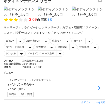
ボディメンテナンス リセラ
3.09
写真
8枚
マッサージ
リラクゼーションマッサージ
カフェ・喫茶店
スイーツ
エステ
脱毛サロン
フェイシャル
セルフホワイトニング
日祝OK
21時以降OK
駐車場有
カード可
QRコード決済可
女性歓迎
男性限定
完全禁煙
レンタル
イートインスペースあり
アクセス
西敦賀駅から2.9km
本日の営業状況
9:00〜24:00
価格帯
￥3,300〜￥9,800
メニュー
リンパマッサージ・リンパドレナージュ
オイルリンパ60分〜
￥
5,500
（税込）
販売中
出張・訪問
全てのメニューを見る