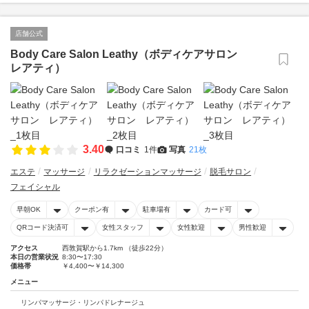
店舗公式
Body Care Salon Leathy（ボディケアサロン
レアティ）
3.40
口コミ
1件
写真
21枚
エステ
マッサージ
リラクゼーションマッサージ
脱毛サロン
フェイシャル
早朝OK
クーポン有
駐車場有
カード可
QRコード決済可
女性スタッフ
女性歓迎
男性歓迎
アクセス
西敦賀駅から1.7km （徒歩22分）
本日の営業状況
8:30〜17:30
価格帯
￥4,400〜￥14,300
メニュー
リンパマッサージ・リンパドレナージュ