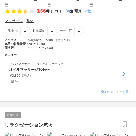
3.66
口コミ
5件
写真
14枚
マッサージ
整体
日祝OK
駐車場有
カード可
アクセス
西敦賀駅から530m （徒歩7分）
本日の営業状況
9:00〜19:00
価格帯
￥2,178〜￥7,040
メニュー
リンパマッサージ・リンパドレナージュ
オイルマッサージ30分〜
￥
3,300
（税込）
販売中
全てのメニューを見る
店舗公式
リラクゼーション悠々