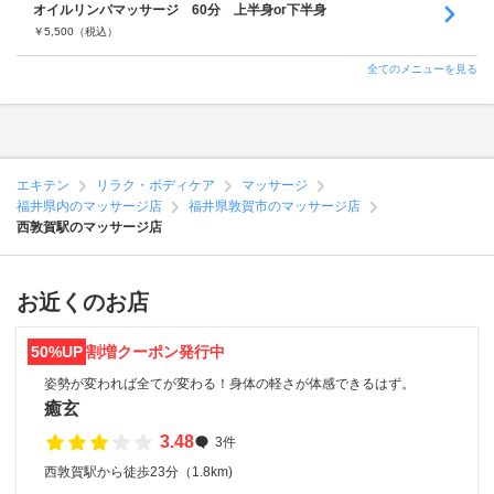
オイルリンパマッサージ 60分 上半身or下半身
￥
5,500
（税込）
全てのメニューを見る
エキテン
リラク・ボディケア
マッサージ
福井県内のマッサージ店
福井県敦賀市のマッサージ店
西敦賀駅のマッサージ店
お近くのお店
50%UP
割増クーポン発行中
姿勢が変われば全てが変わる！身体の軽さが体感できるはず。
癒玄
3.48
3件
西敦賀駅から徒歩23分（1.8km)