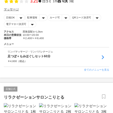
3.21
口コミ
1件
写真
3枚
マッサージ
日祝OK
駐車場有
カード可
QRコード決済可
電子マネー決済可
アクセス
西敦賀駅から3km
本日の営業状況
10:00〜20:00
価格帯
￥2,400〜￥8,400
メニュー
リンパマッサージ・リンパドレナージュ
足つぼ＋もみほぐしセット60分
￥
4,600
（税込）
全てのメニューを見る
店舗公式
リラクゼーションサロンこりとる