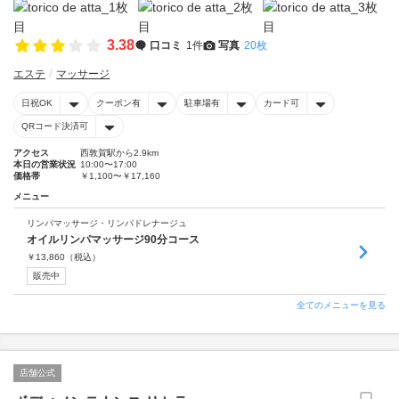
3.38
口コミ
1件
写真
20枚
エステ
マッサージ
日祝OK
クーポン有
駐車場有
カード可
QRコード決済可
アクセス
西敦賀駅から2.9km
本日の営業状況
10:00〜17:00
価格帯
￥1,100〜￥17,160
メニュー
リンパマッサージ・リンパドレナージュ
オイルリンパマッサージ90分コース
￥
13,860
（税込）
販売中
全てのメニューを見る
店舗公式