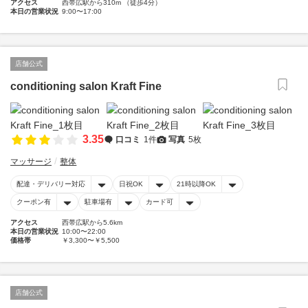
アクセス
西帯広駅から310m （徒歩4分）
本日の営業状況
9:00〜17:00
店舗公式
conditioning salon Kraft Fine
3.35
口コミ
1件
写真
5枚
マッサージ
整体
配達・デリバリー対応
日祝OK
21時以降OK
クーポン有
駐車場有
カード可
アクセス
西帯広駅から5.6km
本日の営業状況
10:00〜22:00
価格帯
￥3,300〜￥5,500
店舗公式