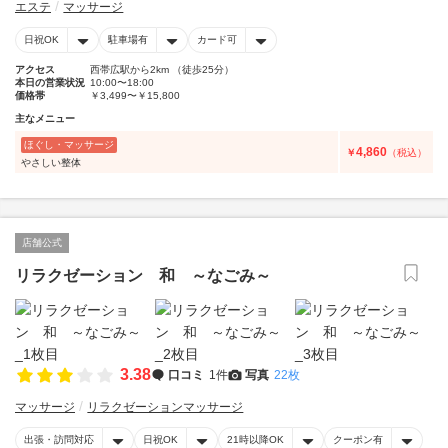
エステ
マッサージ
日祝OK
駐車場有
カード可
アクセス
西帯広駅から2km （徒歩25分）
本日の営業状況
10:00〜18:00
価格帯
￥3,499〜￥15,800
主なメニュー
ほぐし・マッサージ
4,860
￥
（税込）
やさしい整体
店舗公式
リラクゼーション 和 ～なごみ～
3.38
口コミ
1件
写真
22枚
マッサージ
リラクゼーションマッサージ
出張・訪問対応
日祝OK
21時以降OK
クーポン有