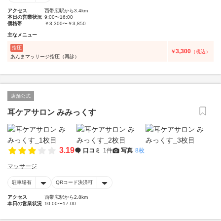
アクセス
西帯広駅から3.4km
本日の営業状況
9:00〜16:00
価格帯
￥3,300〜￥3,850
主なメニュー
指圧
3,300
￥
（税込）
あんまマッサージ指圧（再診）
店舗公式
耳ケアサロン みみっくす
3.19
口コミ
1件
写真
8枚
マッサージ
駐車場有
QRコード決済可
アクセス
西帯広駅から2.8km
本日の営業状況
10:00〜17:00