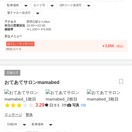
駐車場有
カード可
QRコード決済可
電子マネー決済可
アクセス
西帯広駅から6km
本日の営業状況
10:00〜22:00
価格帯
￥1,100〜￥5,000
主なメニュー
ほぐし・マッサージ
3,000
￥
（税込）
50分コース
店舗公式
おてあてサロンmamabed
3.29
口コミ
3件
写真
8枚
マッサージ
整体
日祝OK
駐車場有