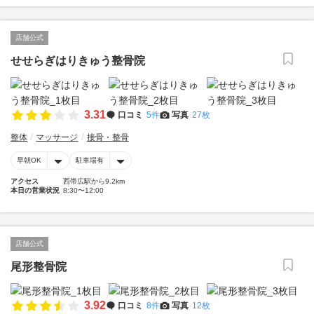
店舗公式
せせらぎはりきゅう整骨院
3.31
口コミ
5件
写真
27枚
整体
マッサージ
接骨・整骨
早朝OK
駐車場有
アクセス
西帯広駅から9.2km
本日の営業状況
8:30〜12:00
店舗公式
尾形整骨院
3.92
口コミ
8件
写真
12枚