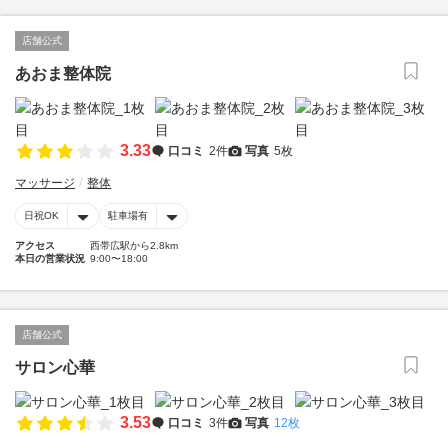
店舗公式
あおま整体院
3.33
口コミ
2件
写真
5枚
マッサージ
整体
日祝OK
駐車場有
アクセス
西帯広駅から2.8km
本日の営業状況
9:00〜18:00
店舗公式
サロン心華
3.53
口コミ
3件
写真
12枚