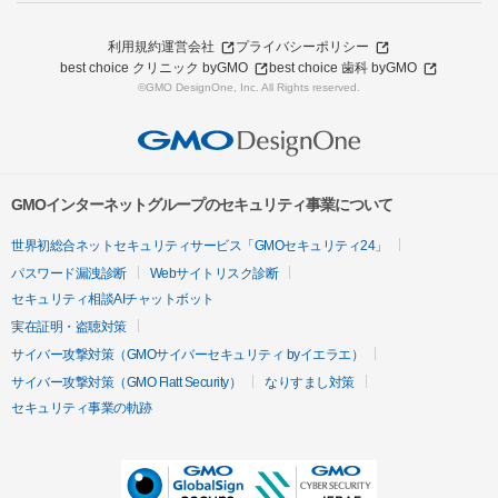
利用規約
運営会社
プライバシーポリシー
best choice クリニック byGMO
best choice 歯科 byGMO
©GMO DesignOne, Inc. All Rights reserved.
GMOインターネットグループのセキュリティ事業について
世界初総合ネットセキュリティサービス「GMOセキュリティ24」
パスワード漏洩診断
Webサイトリスク診断
セキュリティ相談AIチャットボット
実在証明・盗聴対策
サイバー攻撃対策（GMOサイバーセキュリティ byイエラエ）
サイバー攻撃対策（GMO Flatt Security）
なりすまし対策
セキュリティ事業の軌跡