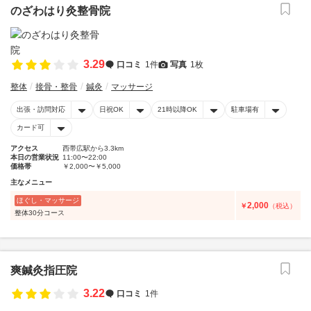
のざわはり灸整骨院
3.29
口コミ
1件
写真
1枚
整体
接骨・整骨
鍼灸
マッサージ
出張・訪問対応
日祝OK
21時以降OK
駐車場有
カード可
アクセス
西帯広駅から3.3km
本日の営業状況
11:00〜22:00
価格帯
￥2,000〜￥5,000
主なメニュー
ほぐし・マッサージ
2,000
￥
（税込）
整体30分コース
爽鍼灸指圧院
3.22
口コミ
1件