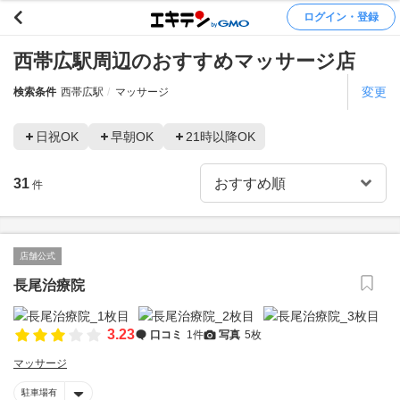
ログイン・登録
西帯広駅周辺のおすすめマッサージ店
変更
検索条件
西帯広駅
マッサージ
日祝OK
早朝OK
21時以降OK
31
件
店舗公式
長尾治療院
3.23
口コミ
1件
写真
5枚
マッサージ
駐車場有