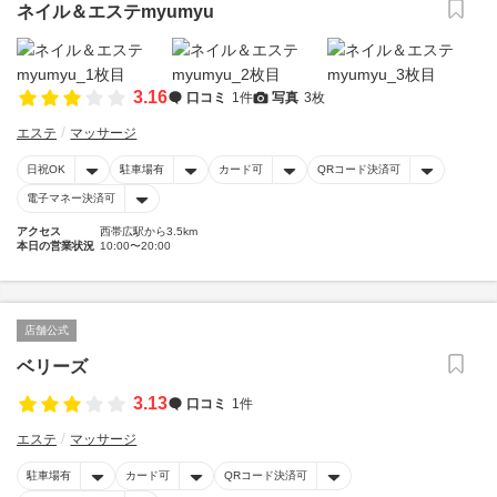
ネイル＆エステmyumyu
3.16
口コミ
1件
写真
3枚
エステ
マッサージ
日祝OK
駐車場有
カード可
QRコード決済可
電子マネー決済可
アクセス
西帯広駅から3.5km
本日の営業状況
10:00〜20:00
店舗公式
ベリーズ
3.13
口コミ
1件
エステ
マッサージ
駐車場有
カード可
QRコード決済可