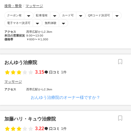
接骨・整骨
マッサージ
クーポン有
駐車場有
カード可
QRコード決済可
電子マネー決済可
無料体験
アクセス
西帯広駅から2.3km
本日の営業状況
9:00〜13:00
価格帯
￥600〜￥1,000
おんゆう治療院
3.15
口コミ
1件
マッサージ
アクセス
西帯広駅から2.3km
おんゆう治療院のオーナー様ですか？
加藤ハリ・キュウ治療院
3.22
口コミ
1件