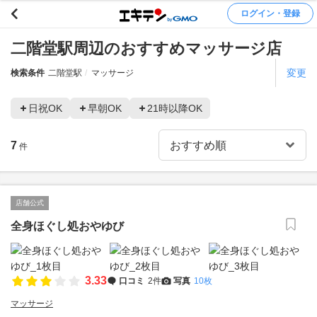
ログイン・登録
二階堂駅周辺のおすすめマッサージ店
変更
検索条件
二階堂駅
マッサージ
日祝OK
早朝OK
21時以降OK
7
件
店舗公式
全身ほぐし処おやゆび
3.33
口コミ
2件
写真
10枚
マッサージ