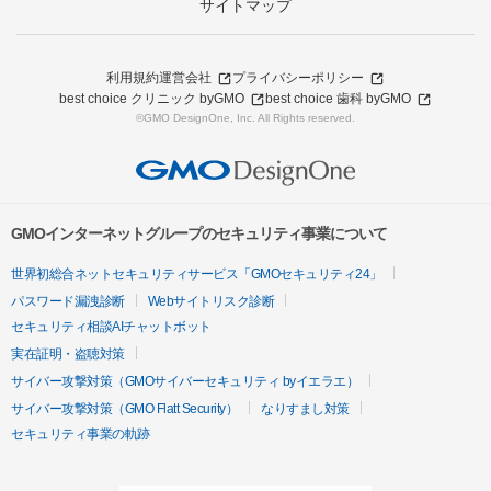
サイトマップ
利用規約
運営会社
プライバシーポリシー
best choice クリニック byGMO
best choice 歯科 byGMO
©GMO DesignOne, Inc. All Rights reserved.
GMOインターネットグループのセキュリティ事業について
世界初総合ネットセキュリティサービス「GMOセキュリティ24」
パスワード漏洩診断
Webサイトリスク診断
セキュリティ相談AIチャットボット
実在証明・盗聴対策
サイバー攻撃対策（GMOサイバーセキュリティ byイエラエ）
サイバー攻撃対策（GMO Flatt Security）
なりすまし対策
セキュリティ事業の軌跡