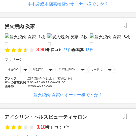
手もみ総本店嘉幡店のオーナー様ですか？
炭火焼肉 炎家
3.96
口コミ
23件
写真
13枚
マッサージ
日祝OK
早朝OK
21時以降OK
カード可
アクセス
二階堂駅から1.1km （徒歩14分）
本日の営業状況
7:00〜10:00 11:00〜23:00
価格帯
￥500〜￥10,000
炭火焼肉 炎家のオーナー様ですか？
アイクリン・ヘルスビューティサロン
3.18
口コミ
1件