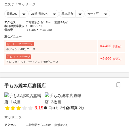
エステ
マッサージ
日祝OK
21時以降OK
駐車場有
カード可
アクセス
二階堂駅から1.1km （徒歩14分）
本日の営業状況
10:00〜27:00
価格帯
￥4,400〜￥14,080
主なメニュー
ほぐし・マッサージ
4,400
￥
（税込）
ボディケア40分コース
アロママッサージ
9,900
￥
（税込）
アロマオイルトリートメント60分コース
手もみ総本店嘉幡店
3.19
口コミ
2件
写真
2枚
マッサージ
アクセス
二階堂駅から1.5km （徒歩19分）