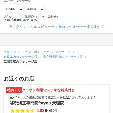
エステ
マッサージ
日祝OK
早朝OK
アクセス
二階堂駅から270m （徒歩4分）
本日の営業状況
8:00〜18:00
アイクリン・ヘルスビューティサロンのオーナー様ですか？
エキテン
リラク・ボディケア
マッサージ
奈良県内のマッサージ店
奈良県天理市のマッサージ店
二階堂駅のマッサージ店
お近くのお店
特典アリ
クーポン利用でステキな特典付き
延べ19万人の施術実績!有名雑誌にも多数紹介されております！
姿勢矯正専門院foryou 天理院
4.93
652件