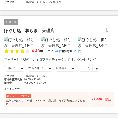
アクセス
二階堂駅から1.8km （徒歩23分）
店舗公式
ほぐし処 和らぎ 天理店
4.43
口コミ
44件
写真
21枚
マッサージ
整体
カイロプラクティック
心理カウンセリング
日祝OK
21時以降OK
駐車場有
カード可
アクセス
二階堂駅から3.2km
本日の営業状況
10:00〜22:00
価格帯
￥2,000〜￥8,400
主なメニュー
ほぐし・マッサージ
2,600
￥
（税込）
全身もみほぐし 30分 ￥2,600 肩、腰 など部分的にほぐしま
す。