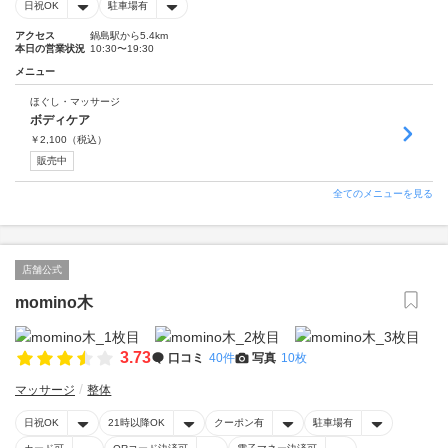
日祝OK
駐車場有
アクセス
鍋島駅から5.4km
本日の営業状況
10:30〜19:30
メニュー
ほぐし・マッサージ
ボディケア
￥
2,100
（税込）
販売中
全てのメニューを見る
店舗公式
momino木
3.73
口コミ
40件
写真
10枚
マッサージ
整体
日祝OK
21時以降OK
クーポン有
駐車場有