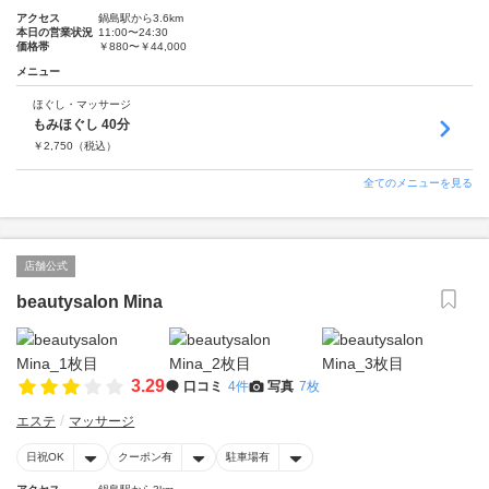
アクセス
鍋島駅から3.6km
本日の営業状況
11:00〜24:30
価格帯
￥880〜￥44,000
メニュー
ほぐし・マッサージ
もみほぐし 40分
￥
2,750
（税込）
全てのメニューを見る
店舗公式
beautysalon Mina
3.29
口コミ
4件
写真
7枚
エステ
マッサージ
日祝OK
クーポン有
駐車場有