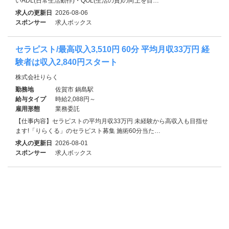
いADL(日常生活動作)・QOL(生活の質)の向上を目…
求人の更新日
2026-08-06
スポンサー
求人ボックス
セラピスト/最高収入3,510円 60分 平均月収33万円 経
験者は収入2,840円スタート
株式会社りらく
勤務地
佐賀市 鍋島駅
給与タイプ
時給2,088円～
雇用形態
業務委託
【仕事内容】セラピストの平均月収33万円 未経験から高収入も目指せ
ます!「りらくる」のセラピスト募集 施術60分当た…
求人の更新日
2026-08-01
スポンサー
求人ボックス