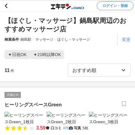
ログイン・登録
【ほぐし・マッサージ】鍋島駅周辺のお
すすめマッサージ店
変更
検索条件
鍋島駅
マッサージ
ほぐし・マッサージ
日祝OK
21時以降OK
11
件
店舗公式
ヒーリングスペースGreen
3.59
口コミ
4件
写真
5枚