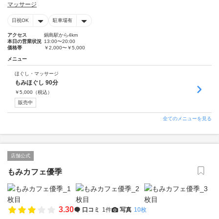
マッサージ
日祝OK
駐車場有
アクセス
鍋島駅から4km
本日の営業状況
13:00〜20:00
価格帯
￥2,000〜￥5,000
メニュー
ほぐし・マッサージ
もみほぐし 90分
￥
5,000
（税込）
販売中
全てのメニューを見る
店舗公式
もみカフェ優季
3.30
口コミ
1件
写真
10枚