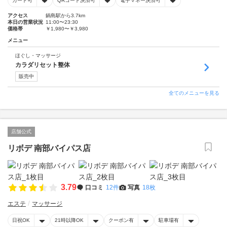
カード可
QRコード決済可
電子マネー決済可
アクセス
鍋島駅から3.7km
本日の営業状況
11:00〜23:30
価格帯
￥1,980〜￥3,980
メニュー
ほぐし・マッサージ
カラダリセット整体
販売中
全てのメニューを見る
店舗公式
リボデ 南部バイパス店
3.79
口コミ
12件
写真
18枚
エステ
マッサージ
日祝OK
21時以降OK
クーポン有
駐車場有