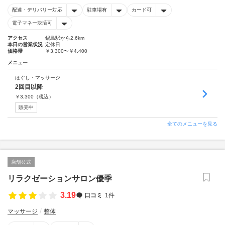
配達・デリバリー対応
駐車場有
カード可
電子マネー決済可
アクセス
鍋島駅から2.6km
本日の営業状況
定休日
価格帯
￥3,300〜￥4,400
メニュー
ほぐし・マッサージ
2回目以降
￥
3,300
（税込）
販売中
全てのメニューを見る
店舗公式
リラクゼーションサロン優季
3.19
口コミ
1件
マッサージ
整体