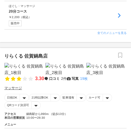
ほぐし・マッサージ
20分コース
￥
2,200
（税込）
販売中
全てのメニューを見る
りらくる 佐賀鍋島店
3.30
口コミ
2件
写真
19枚
マッサージ
日祝OK
21時以降OK
駐車場有
カード可
QRコード決済可
アクセス
鍋島駅から990m （徒歩13分）
本日の営業状況
10:00〜26:30
メニュー