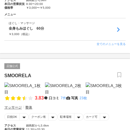
アクセス
鍋島駅から3km
本日の営業状況
9:30〜20:00
価格帯
￥3,000〜￥5,000
メニュー
ほぐし・マッサージ
全身もみほぐし 60分
￥
3,000
（税込）
全てのメニューを見る
店舗公式
SMOORELA
3.83
口コミ
7件
写真
23枚
マッサージ
整体
日祝OK
クーポン有
駐車場有
カード可
アクセス
鍋島駅から3.4km
本日の営業状況
11:30〜20:30