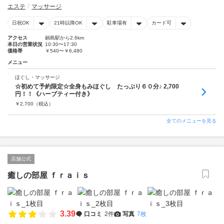
エステ
マッサージ
日祝OK
21時以降OK
駐車場有
カード可
アクセス
鍋島駅から2.6km
本日の営業状況
10:30〜17:30
価格帯
￥540〜￥6,480
メニュー
ほぐし・マッサージ
☆初めて予約限定☆全身もみほぐし たっぷり６０分♪ 2,700
円！！《ハーブティー付き》
￥
2,700
（税込）
全てのメニューを見る
店舗公式
癒しの部屋 ｆｒａｉｓ
3.39
口コミ
2件
写真
7枚