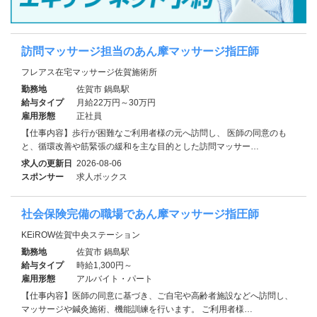
訪問マッサージ担当のあん摩マッサージ指圧師
フレアス在宅マッサージ佐賀施術所
勤務地
佐賀市 鍋島駅
給与タイプ
月給22万円～30万円
雇用形態
正社員
【仕事内容】歩行が困難なご利用者様の元へ訪問し、 医師の同意のも
と、循環改善や筋緊張の緩和を主な目的とした訪問マッサー…
求人の更新日
2026-08-06
スポンサー
求人ボックス
社会保険完備の職場であん摩マッサージ指圧師
KEiROW佐賀中央ステーション
勤務地
佐賀市 鍋島駅
給与タイプ
時給1,300円～
雇用形態
アルバイト・パート
【仕事内容】医師の同意に基づき、ご自宅や高齢者施設などへ訪問し、
マッサージや鍼灸施術、機能訓練を行います。 ご利用者様…