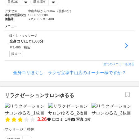
日祝OK
駐車場有
アクセス
中山寺駅から600m （徒歩8分）
本日の営業状況
10:00〜21:00
価格帯
￥2,980〜￥3,480
メニュー
ほぐし・マッサージ
全身コリほぐし60分
￥
3,480
（税込）
販売中
全てのメニューを見る
全身コリほぐし ラクゼ宝塚中山店のオーナー様ですか？
リラクゼーションサロンゆるる
3.26
口コミ
1件
写真
3枚
マッサージ
整体