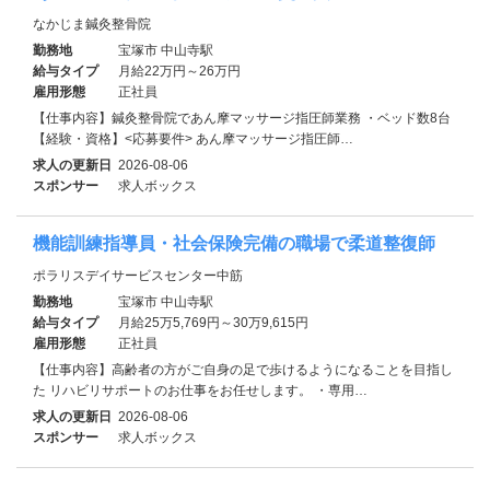
なかじま鍼灸整骨院
勤務地
宝塚市 中山寺駅
給与タイプ
月給22万円～26万円
雇用形態
正社員
【仕事内容】鍼灸整骨院であん摩マッサージ指圧師業務 ・ベッド数8台
【経験・資格】<応募要件> あん摩マッサージ指圧師…
求人の更新日
2026-08-06
スポンサー
求人ボックス
機能訓練指導員・社会保険完備の職場で柔道整復師
ポラリスデイサービスセンター中筋
勤務地
宝塚市 中山寺駅
給与タイプ
月給25万5,769円～30万9,615円
雇用形態
正社員
【仕事内容】高齢者の方がご自身の足で歩けるようになることを目指し
た リハビリサポートのお仕事をお任せします。 ・専用…
求人の更新日
2026-08-06
スポンサー
求人ボックス