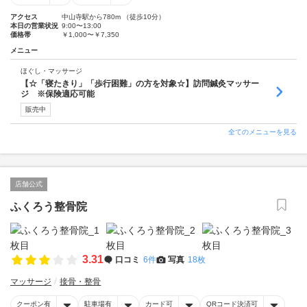
アクセス
中山寺駅から780m （徒歩10分）
本日の営業状況
9:00〜13:00
価格帯
￥1,000〜￥7,350
メニュー
ほぐし・マッサージ
【☆「寝たきり」「歩行困難」の方を対象☆】訪問鍼灸マッサー
ジ ※保険適応可能
販売中
全てのメニューを見る
店舗公式
ふくろう整骨院
3.31
口コミ
6件
写真
18枚
マッサージ
接骨・整骨
クーポン有
駐車場有
カード可
QRコード決済可