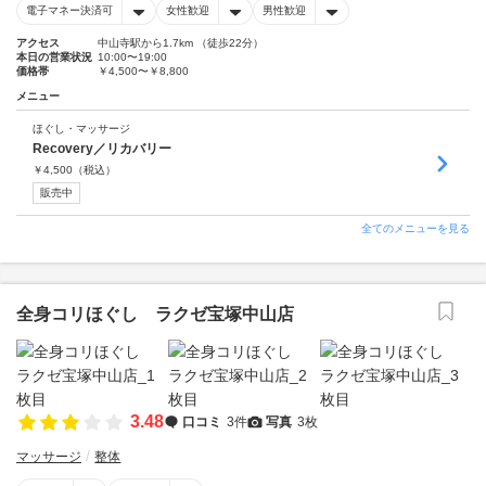
電子マネー決済可
女性歓迎
男性歓迎
アクセス
中山寺駅から1.7km （徒歩22分）
本日の営業状況
10:00〜19:00
価格帯
￥4,500〜￥8,800
メニュー
ほぐし・マッサージ
Recovery／リカバリー
￥
4,500
（税込）
販売中
全てのメニューを見る
全身コリほぐし ラクゼ宝塚中山店
3.48
口コミ
3件
写真
3枚
マッサージ
整体