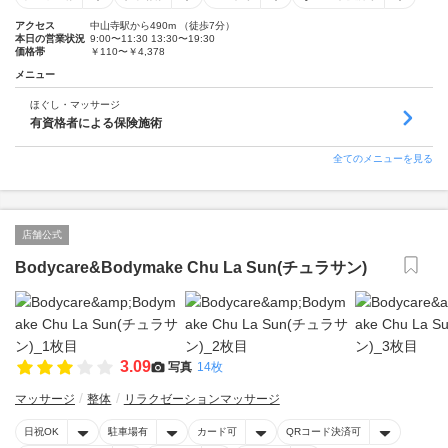
アクセス
中山寺駅から490m （徒歩7分）
本日の営業状況
9:00〜11:30 13:30〜19:30
価格帯
￥110〜￥4,378
メニュー
ほぐし・マッサージ
有資格者による保険施術
全てのメニューを見る
店舗公式
Bodycare&Bodymake Chu La Sun(チュラサン)
3.09
写真
14枚
マッサージ
整体
リラクゼーションマッサージ
日祝OK
駐車場有
カード可
QRコード決済可