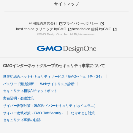
サイトマップ
利用規約
運営会社
プライバシーポリシー
best choice クリニック byGMO
best choice 歯科 byGMO
©GMO DesignOne, Inc. All Rights reserved.
GMOインターネットグループのセキュリティ事業について
世界初総合ネットセキュリティサービス「GMOセキュリティ24」
パスワード漏洩診断
Webサイトリスク診断
セキュリティ相談AIチャットボット
実在証明・盗聴対策
サイバー攻撃対策（GMOサイバーセキュリティ byイエラエ）
サイバー攻撃対策（GMO Flatt Security）
なりすまし対策
セキュリティ事業の軌跡