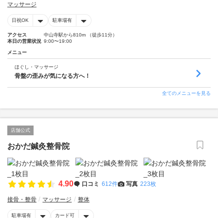
マッサージ
日祝OK
駐車場有
アクセス
中山寺駅から810m （徒歩11分）
本日の営業状況
9:00〜19:00
メニュー
ほぐし・マッサージ
骨盤の歪みが気になる方へ！
全てのメニューを見る
店舗公式
おかだ鍼灸整骨院
4.90
口コミ
612件
写真
223枚
接骨・整骨
マッサージ
整体
駐車場有
カード可