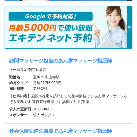
訪問マッサージ担当のあん摩マッサージ指圧師
オーロラ治療院宝塚店
勤務地
宝塚市 中山寺駅
給与タイプ
月給37万5,000円
雇用形態
業務委託
【仕事内容】施設や在宅を訪問しての施術業務です あん摩マッサージを
行う業務です 直行直帰可能です 訪問エリア(宝塚…
求人の更新日
2026-08-06
スポンサー
求人ボックス
社会保険完備の職場であん摩マッサージ指圧師