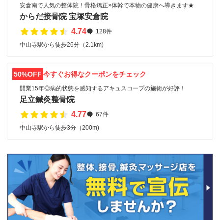
安倉南で人気の整体院！骨格矯正×体幹で本物の健康へ導きます★
からだ接骨院 宝塚安倉院
4.74
128件
中山寺駅から徒歩26分（2.1km)
50%OFF
今すぐお得なクーポンをチェック
開業15年◎病的状態を感知するアキュスコープの施術が好評！
足立鍼灸整骨院
4.77
67件
中山寺駅から徒歩3分（200m)