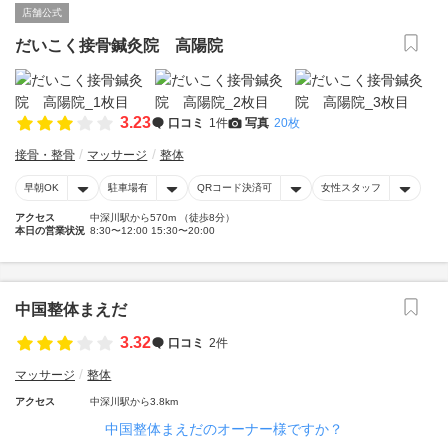
店舗公式
だいこく接骨鍼灸院 高陽院
3.23
口コミ
1件
写真
20枚
接骨・整骨
マッサージ
整体
早朝OK
駐車場有
QRコード決済可
女性スタッフ
アクセス
中深川駅から570m （徒歩8分）
本日の営業状況
8:30〜12:00 15:30〜20:00
中国整体まえだ
3.32
口コミ
2件
マッサージ
整体
アクセス
中深川駅から3.8km
中国整体まえだのオーナー様ですか？