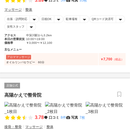
3.69
口コミ
5件
写真
35枚
マッサージ
整体
出張・訪問対応
日祝OK
駐車場有
QRコード決済可
女性スタッフ
アクセス
中深川駅から3.2km
本日の営業状況
10:00〜19:00
価格帯
￥3,000〜￥12,100
主なメニュー
アロママッサージ
7,700
￥
（税込）
オイルリンパセラピー 60分
店舗公式
高陽かえで整骨院
3.78
口コミ
8件
写真
7枚
接骨・整骨
マッサージ
整体