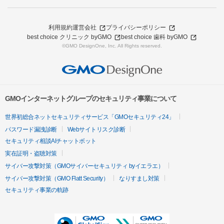
利用規約
運営会社
プライバシーポリシー
best choice クリニック byGMO
best choice 歯科 byGMO
©GMO DesignOne, Inc. All Rights reserved.
GMOインターネットグループのセキュリティ事業について
世界初総合ネットセキュリティサービス「GMOセキュリティ24」
パスワード漏洩診断
Webサイトリスク診断
セキュリティ相談AIチャットボット
実在証明・盗聴対策
サイバー攻撃対策（GMOサイバーセキュリティ byイエラエ）
サイバー攻撃対策（GMO Flatt Security）
なりすまし対策
セキュリティ事業の軌跡