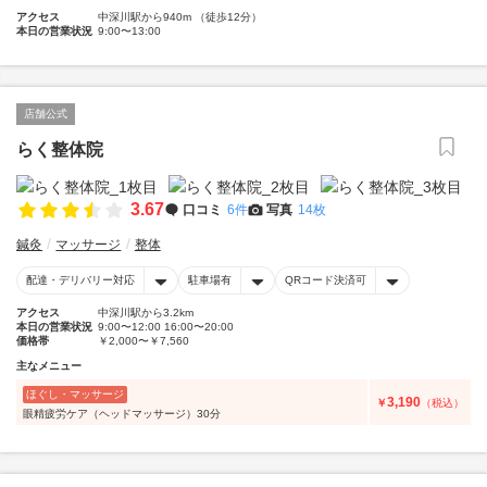
アクセス
中深川駅から940m （徒歩12分）
本日の営業状況
9:00〜13:00
店舗公式
らく整体院
3.67
口コミ
6件
写真
14枚
鍼灸
マッサージ
整体
配達・デリバリー対応
駐車場有
QRコード決済可
アクセス
中深川駅から3.2km
本日の営業状況
9:00〜12:00 16:00〜20:00
価格帯
￥2,000〜￥7,560
主なメニュー
ほぐし・マッサージ
3,190
￥
（税込）
眼精疲労ケア（ヘッドマッサージ）30分