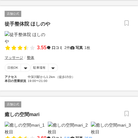
店舗公式
徒手整体院 ほしのや
3.55
口コミ
2件
写真
1枚
マッサージ
整体
日祝OK
駐車場有
アクセス
中深川駅から1.2km （徒歩15分）
本日の営業状況
19:00〜21:00
店舗公式
癒しの空間mari