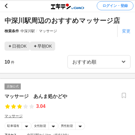
ログイン・登録
中深川駅周辺のおすすめマッサージ店
変更
検索条件
中深川駅
マッサージ
日祝OK
早朝OK
10
件
店舗公式
マッサージ あんま処かどや
3.04
マッサージ
駐車場有
女性歓迎
男性歓迎
アクセス
中深川駅から1km （徒歩13分）