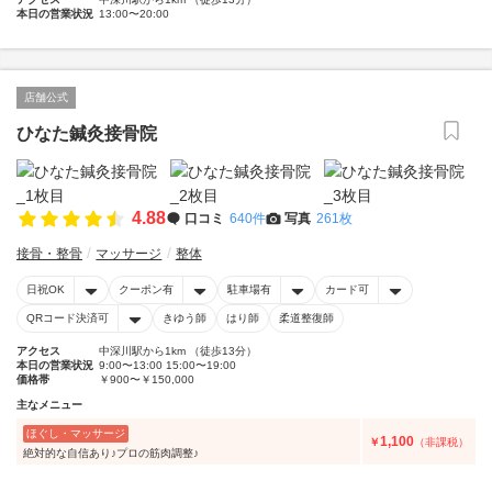
本日の営業状況
13:00〜20:00
店舗公式
ひなた鍼灸接骨院
4.88
口コミ
640件
写真
261枚
接骨・整骨
マッサージ
整体
日祝OK
クーポン有
駐車場有
カード可
QRコード決済可
きゆう師
はり師
柔道整復師
アクセス
中深川駅から1km （徒歩13分）
本日の営業状況
9:00〜13:00 15:00〜19:00
価格帯
￥900〜￥150,000
主なメニュー
ほぐし・マッサージ
1,100
￥
（非課税）
絶対的な自信あり♪プロの筋肉調整♪