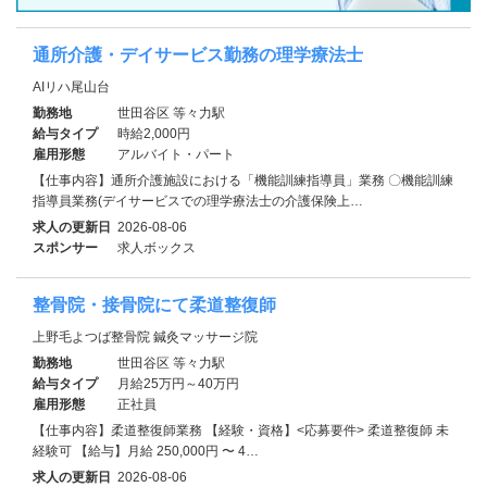
通所介護・デイサービス勤務の理学療法士
AIリハ尾山台
勤務地
世田谷区 等々力駅
給与タイプ
時給2,000円
雇用形態
アルバイト・パート
【仕事内容】通所介護施設における「機能訓練指導員」業務 〇機能訓練
指導員業務(デイサービスでの理学療法士の介護保険上…
求人の更新日
2026-08-06
スポンサー
求人ボックス
整骨院・接骨院にて柔道整復師
上野毛よつば整骨院 鍼灸マッサージ院
勤務地
世田谷区 等々力駅
給与タイプ
月給25万円～40万円
雇用形態
正社員
【仕事内容】柔道整復師業務 【経験・資格】<応募要件> 柔道整復師 未
経験可 【給与】月給 250,000円 〜 4…
求人の更新日
2026-08-06