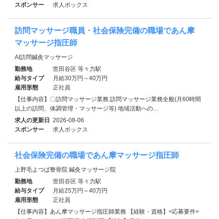
スポンサー
求人ボックス
訪問マッサージ職員・社会保険完備の職場であん摩
マッサージ指圧師
AI訪問鍼灸マッサージ
勤務地
世田谷区 等々力駅
給与タイプ
月給30万円～40万円
雇用形態
正社員
【仕事内容】〇訪問マッサージ業務:訪問マッサージ業務全般(月60時間
以上の訪問、体調管理・マッサージ等) 地域活動への…
求人の更新日
2026-08-06
スポンサー
求人ボックス
社会保険完備の職場であん摩マッサージ指圧師
上野毛よつば整骨院 鍼灸マッサージ院
勤務地
世田谷区 等々力駅
給与タイプ
月給25万円～40万円
雇用形態
正社員
【仕事内容】あん摩マッサージ指圧師業務 【経験・資格】<応募要件>