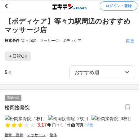
ログイン・登録
【ボディケア】等々力駅周辺のおすすめ
マッサージ店
変更
検索条件
等々力駅
マッサージ
ボディケア
日祝OK
5
件
店舗公式
松岡接骨院
3.17
口コミ
1件
写真
12枚
接骨・整骨
マッサージ
整体