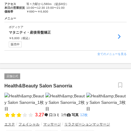
アクセス
等々力駅から580m （徒歩8分）
本日の営業状況
10:00〜12:30 15:00〜21:00
価格帯
￥690〜￥6,600
メニュー
ボディケア
マタニティ・産後骨盤矯正
￥
6,600
（税込）
販売中
全てのメニューを見る
店舗公式
Health&Beauty Salon Sanorria
3.27
口コミ
1件
写真
12枚
エステ
フェイシャル
マッサージ
リラクゼーションマッサージ