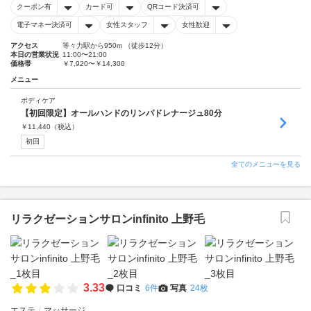
クーポン有
カード可
QRコード決済可
電子マネー決済可
女性スタッフ
女性歓迎
アクセス
等々力駅から950m （徒歩12分）
本日の営業状況
11:00〜21:00
価格帯
￥7,920〜￥14,300
メニュー
ボディケア
【初回限定】オールハンドのリンパドレナージュ80分
￥
11,440
（税込）
初回
全てのメニューを見る
リラクゼーションサロンinfinito 上野毛
3.33
口コミ
6件
写真
24枚
エステ
マッサージ