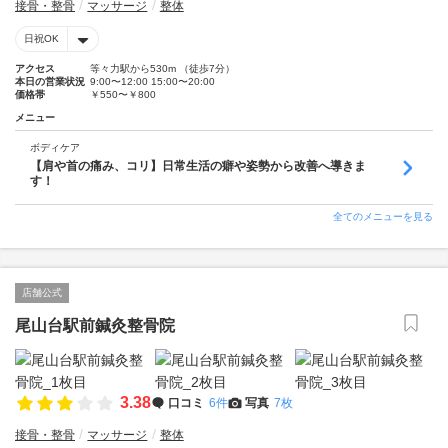
接骨・整骨
マッサージ
整体
日祝OK
アクセス
等々力駅から530m （徒歩7分）
本日の営業状況
9:00〜12:00 15:00〜20:00
価格帯
￥550〜￥800
メニュー
ボディケア
【肩や首の痛み、コリ】日常生活の癖や姿勢から改善へ導きま
す！
全てのメニューを見る
店舗公式
尾山台駅前鍼灸整骨院
3.38
口コミ
6件
写真
7枚
接骨・整骨
マッサージ
整体