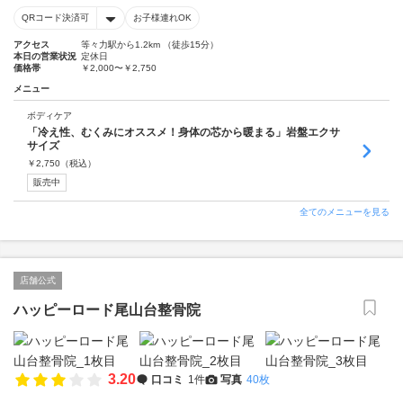
QRコード決済可
お子様連れOK
アクセス
等々力駅から1.2km （徒歩15分）
本日の営業状況
定休日
価格帯
￥2,000〜￥2,750
メニュー
ボディケア
「冷え性、むくみにオススメ！身体の芯から暖まる」岩盤エクサ
サイズ
￥
2,750
（税込）
販売中
全てのメニューを見る
店舗公式
ハッピーロード尾山台整骨院
3.20
口コミ
1件
写真
40枚