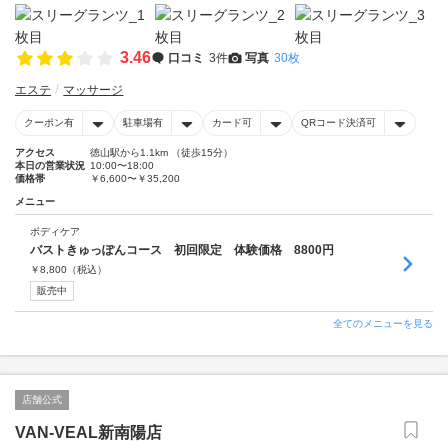
3.46
口コミ
3件
写真
30枚
エステ
マッサージ
クーポン有
駐車場有
カード可
QRコード決済可
アクセス
徳山駅から1.1km （徒歩15分）
本日の営業状況
10:00〜18:00
価格帯
￥6,600〜￥35,200
メニュー
ボディケア
バストきゅっぽんコース 初回限定 体験価格 8800円
￥
8,800
（税込）
販売中
全てのメニューを見る
店舗公式
VAN-VEAL新南陽店