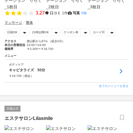
3.27
口コミ
1件
写真
9枚
マッサージ
整体
日祝OK
21時以降OK
クーポン有
カード可
アクセス
徳山駅から87m （徒歩2分）
本日の営業状況
10:00〜24:00
価格帯
￥3,300〜￥18,700
メニュー
ボディケア
キャビタライズ 50分
￥
18,700
（税込）
全てのメニューを見る
店舗公式
エステサロンLilasmile