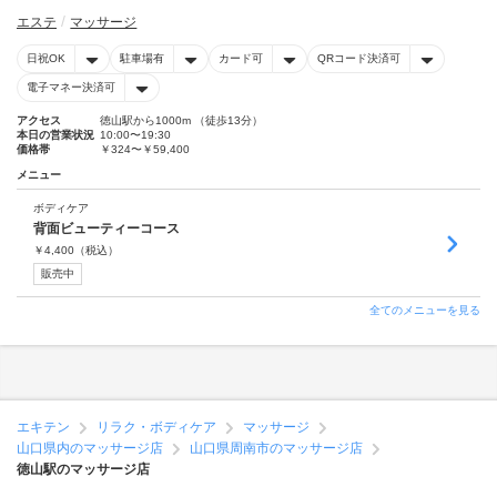
エステ
マッサージ
日祝OK
駐車場有
カード可
QRコード決済可
電子マネー決済可
アクセス
徳山駅から1000m （徒歩13分）
本日の営業状況
10:00〜19:30
価格帯
￥324〜￥59,400
メニュー
ボディケア
背面ビューティーコース
￥
4,400
（税込）
販売中
全てのメニューを見る
エキテン
リラク・ボディケア
マッサージ
山口県内のマッサージ店
山口県周南市のマッサージ店
徳山駅のマッサージ店