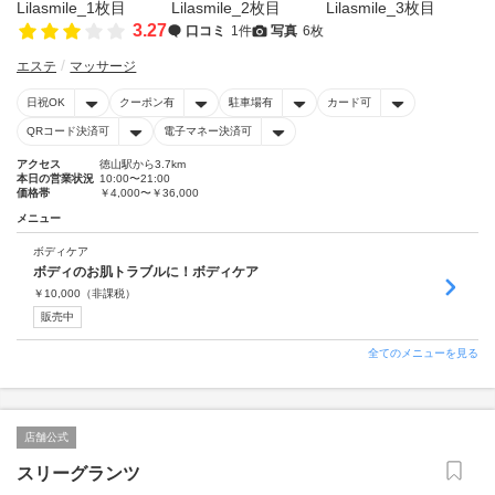
3.27
口コミ
1件
写真
6枚
エステ
マッサージ
日祝OK
クーポン有
駐車場有
カード可
QRコード決済可
電子マネー決済可
アクセス
徳山駅から3.7km
本日の営業状況
10:00〜21:00
価格帯
￥4,000〜￥36,000
メニュー
ボディケア
ボディのお肌トラブルに！ボディケア
￥
10,000
（非課税）
販売中
全てのメニューを見る
店舗公式
スリーグランツ