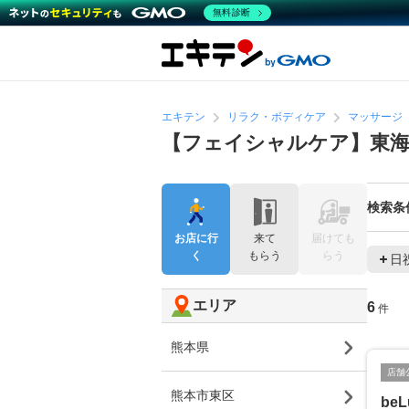
無料診断
エキテン
リラク・ボディケア
マッサージ
【フェイシャルケア】東
検索条
お店に行
来て
届けても
く
もらう
らう
日
エリア
6
件
熊本県
店舗
熊本市東区
beL