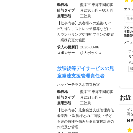
勤務地
熊本市 東海学園前駅
エス
給与タイプ
月給30万円～60万円
雇用形態
正社員
日祝
【仕事内容】患者様への施術(リハ
アクセ
ビリ補助、ストレッチ指導など) ・
本日の
カウンセリングや施術プランの提案
価格帯
・業務変更の範囲…
メニュ
求人の更新日
2026-08-06
フ
スポンサー
求人ボックス
リ
￥
1
放課後等デイサービスの児
童発達支援管理責任者
ハッピーテラス水前寺教室
勤務地
熊本市 東海学園前駅
お近
給与タイプ
月給21万円～
雇用形態
正社員
イ
【仕事内容】児童発達支援管理責任
調
者業務 ・親御様とのご面談 ・子ど
N
も達の特性を鑑みた個別支援計画の
作成及び管理 ・…