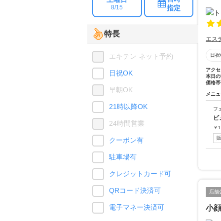
指定
8/15
特長
エス
エキテン ネット予約
日祝
アクセ
日祝OK
本日の
価格帯
早朝OK
メニュ
21時以降OK
フ
ビ
24時間営業
￥
1
クーポン有
駐車場有
クレジットカード可
QRコード決済可
店舗
電子マネー決済可
小顔