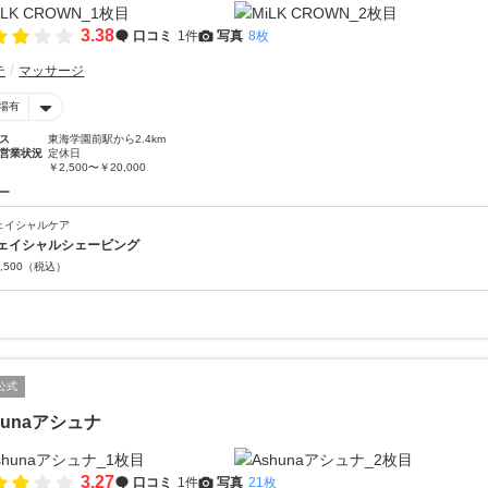
3.38
口コミ
1件
写真
8枚
テ
マッサージ
場有
ス
東海学園前駅から2.4km
営業状況
定休日
￥2,500〜￥20,000
ー
ェイシャルケア
ェイシャルシェービング
,500
（税込）
公式
hunaアシュナ
3.27
口コミ
1件
写真
21枚