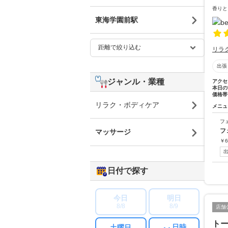
香りと
東海学園前駅
リラ
出張
ジャンル・業種
アクセ
本日の
価格帯
リラク・ボディケア
メニュ
フ
フ
マッサージ
￥
6
日付で探す
今日
明日
8/8
8/9
店舗
ト
日時
土曜日