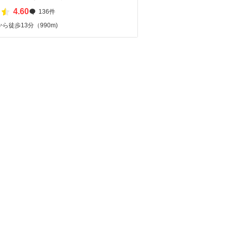
4.60
136件
ら徒歩13分（990m)