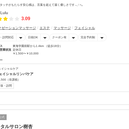
タッチがもたらす安心感は、言葉を超えて届く優しさです𓂃༶⋆｡
3.09
クゼーションマッサージ
エステ
マッサージ
フェイシャル
・訪問対応
日祝OK
クーポン有
完全予約制
ス
東海学園前駅から1.4km （徒歩18分）
営業状況
定休日
￥1,500〜￥10,000
ー
ェイシャルケア
ェイシャルリンパケア
,500
（非課税）
出張・訪問
公式
ータルサロン樹杏