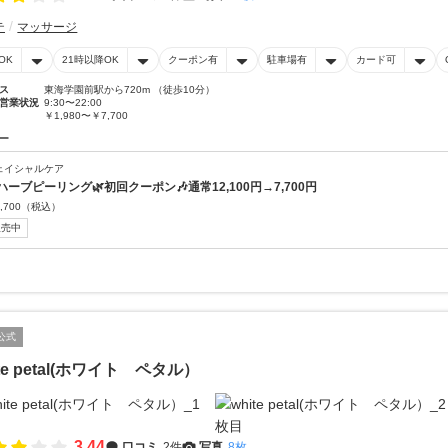
テ
マッサージ
OK
21時以降OK
クーポン有
駐車場有
カード可
ス
東海学園前駅から720m （徒歩10分）
営業状況
9:30〜22:00
￥1,980〜￥7,700
ー
ェイシャルケア
ハーブピーリング🌿初回クーポン🎶通常12,100円→7,700円
,700
（税込）
販売中
公式
ite petal(ホワイト ペタル）
3.44
口コミ
2件
写真
8枚