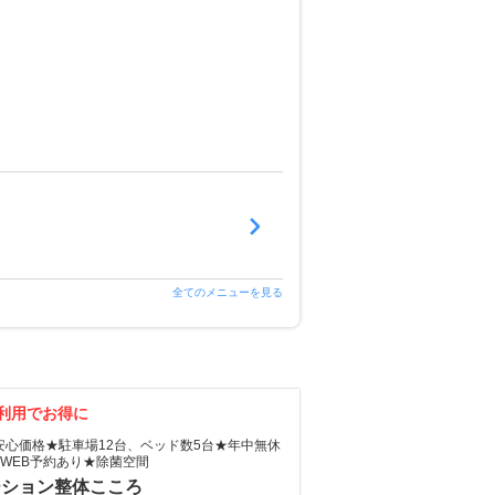
全てのメニューを見る
利用でお得に
安心価格★駐車場12台、ベッド数5台★年中無休
WEB予約あり★除菌空間
ーション整体こころ