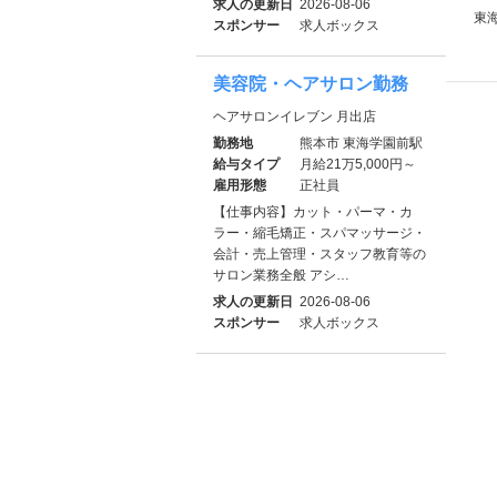
求人の更新日
2026-08-06
東海
スポンサー
求人ボックス
美容院・ヘアサロン勤務
ヘアサロンイレブン 月出店
勤務地
熊本市 東海学園前駅
給与タイプ
月給21万5,000円～
雇用形態
正社員
【仕事内容】カット・パーマ・カ
ラー・縮毛矯正・スパマッサージ・
会計・売上管理・スタッフ教育等の
サロン業務全般 アシ…
求人の更新日
2026-08-06
スポンサー
求人ボックス