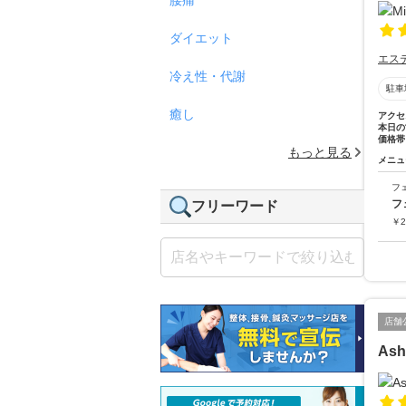
ダイエット
エス
冷え性・代謝
駐車
癒し
アクセ
本日の
価格帯
もっと見る
メニュ
フ
フ
フリーワード
￥
2
店舗
As