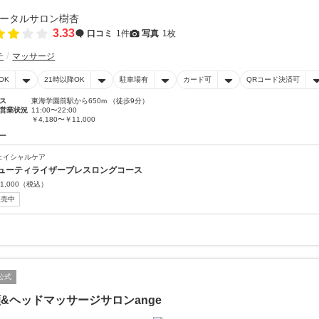
3.33
口コミ
1件
写真
1枚
テ
マッサージ
OK
21時以降OK
駐車場有
カード可
QRコード決済可
ス
東海学園前駅から650m （徒歩9分）
営業状況
11:00〜22:00
￥4,180〜￥11,000
ー
ェイシャルケア
ューティライザーブレスロングコース
1,000
（税込）
販売中
公式
&ヘッドマッサージサロンange