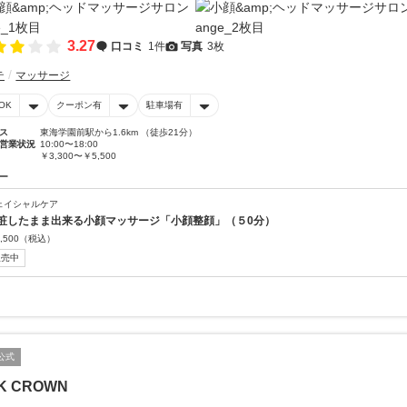
3.27
口コミ
1件
写真
3枚
テ
マッサージ
OK
クーポン有
駐車場有
ス
東海学園前駅から1.6km （徒歩21分）
営業状況
10:00〜18:00
￥3,300〜￥5,500
ー
ェイシャルケア
粧したまま出来る小顔マッサージ「小顔整顔」（５0分）
,500
（税込）
販売中
公式
LK CROWN