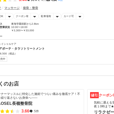
テ
マッサージ
接骨・整骨
OK
クーポン有
駐車場有
カード可
ス
東海学園前駅から2.8km
営業状況
10:00〜18:00
￥3,300〜￥33,000
ー
ェイシャルケア
アボーテ・タラソトリートメント
6,500
（税込）
販売中
くのお店
ンナーマッスルに特化した施術でつらい痛みを徹底ケア！不
値引
クーポン
を繰り返さないお身体へ――
気軽に通える
AOSEL長嶺整骨院
夜１0時まで★
3.66
5件
リラクゼ