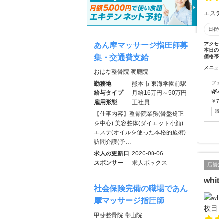
エス
日祝
あん摩マッサージ指圧師募
アクセ
本日の
集・交通費支給
価格帯
メニュ
おはな整骨院 渡鹿院
フ
勤務地
熊本市 東海学園前駅

給与タイプ
月給16万円～50万円
￥
7
雇用形態
正社員
【仕事内容】整骨院業務(骨盤矯正
を中心) 美容整体(ダイエット小顔)
エステ(オイルを使った本格的施術)
訪問介護(予…
求人の更新日
2026-08-06
スポンサー
求人ボックス
店舗
wh
社会保険完備の職場であん
摩マッサージ指圧師
甲斐整骨院 帯山院