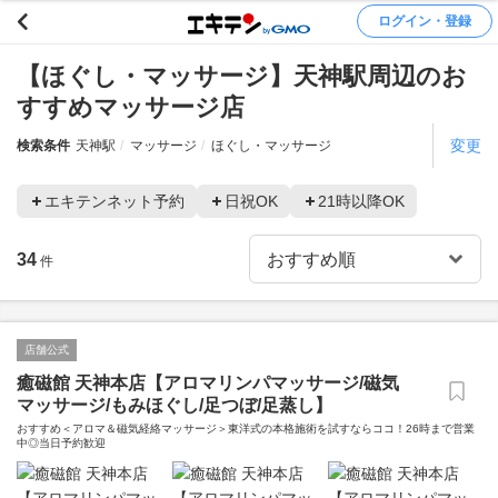
ログイン・登録
【ほぐし・マッサージ】天神駅周辺のお
すすめマッサージ店
変更
検索条件
天神駅
マッサージ
ほぐし・マッサージ
エキテンネット予約
日祝OK
21時以降OK
34
件
店舗公式
癒磁館 天神本店【アロマリンパマッサージ/磁気
マッサージ/もみほぐし/足つぼ/足蒸し】
おすすめ＜アロマ＆磁気経絡マッサージ＞東洋式の本格施術を試すならココ！26時まで営業
中◎当日予約歓迎