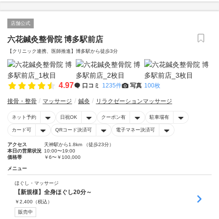
店舗公式
六花鍼灸整骨院 博多駅前店
【クリニック連携、医師推進】博多駅から徒歩3分
4.97
口コミ
1235件
写真
100枚
接骨・整骨
マッサージ
鍼灸
リラクゼーションマッサージ
ネット予約
日祝OK
クーポン有
駐車場有
カード可
QRコード決済可
電子マネー決済可
アクセス
天神駅から1.8km （徒歩23分）
本日の営業状況
10:00〜19:00
価格帯
￥6〜￥100,000
メニュー
ほぐし・マッサージ
【新規様】全身ほぐし20分～
￥
2,400
（税込）
販売中