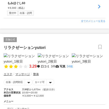
もみほぐし60
￥
6,000
（税込）
受付中
出張・訪問
全てのメニューを見る
店舗公式
リラクゼーションyutori
3.29
口コミ
3件
写真
34枚
エステ
マッサージ
整体
出張・訪問対応
カード可
アクセス
天神駅から870m （徒歩11分）
本日の営業状況
10:00〜20:00
価格帯
￥3,000〜￥12,000
メニュー
ほぐし・マッサージ