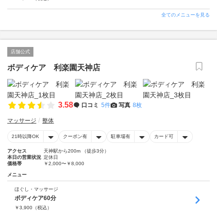
全てのメニューを見る
店舗公式
ボディケア 利楽園天神店
3.58
口コミ
5件
写真
8枚
マッサージ
整体
21時以降OK
クーポン有
駐車場有
カード可
アクセス
天神駅から200m （徒歩3分）
本日の営業状況
定休日
価格帯
￥2,000〜￥8,000
メニュー
ほぐし・マッサージ
ボディケア60分
￥
3,900
（税込）