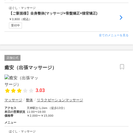
ほぐし・マッサージ
【ご新規様】全身整体(マッサージ×骨盤矯正×猫背矯正)
￥
3,800
（税込）
受付中
全てのメニューを見る
店舗公式
癒安（出張マッサージ）
3.03
マッサージ
整体
リラクゼーションマッサージ
アクセス
天神駅から1km （徒歩13分）
本日の営業状況
11:00〜16:00
価格帯
￥2,000〜￥15,000
メニュー
ほぐし・マッサージ