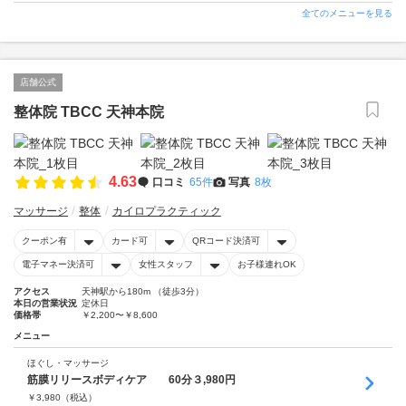
全てのメニューを見る
店舗公式
整体院 TBCC 天神本院
4.63
口コミ
65件
写真
8枚
マッサージ
整体
カイロプラクティック
クーポン有
カード可
QRコード決済可
電子マネー決済可
女性スタッフ
お子様連れOK
アクセス
天神駅から180m （徒歩3分）
本日の営業状況
定休日
価格帯
￥2,200〜￥8,600
メニュー
ほぐし・マッサージ
筋膜リリースボディケア 60分３,980円
￥
3,980
（税込）