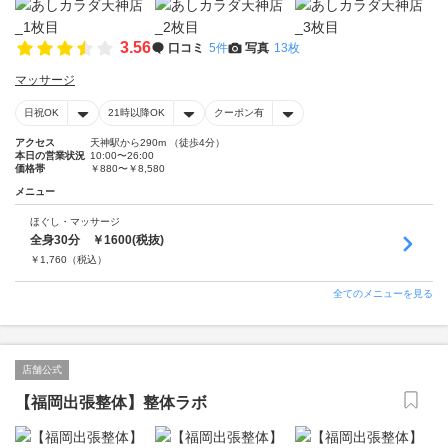
3.56
口コミ
5件
写真
13枚
マッサージ
日祝OK
21時以降OK
クーポン有
アクセス
天神駅から290m （徒歩4分）
本日の営業状況
10:00〜26:00
価格帯
￥880〜￥8,580
メニュー
ほぐし・マッサージ
全身30分 ￥1600(税抜)
￥
1,760
（税込）
全てのメニューを見る
店舗公式
【福岡出張整体】整体ラボ