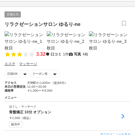
店舗公式
リラクゼーションサロン ゆるり-ne
3.32
口コミ
1件
写真
4枚
エステ
マッサージ
日祝OK
クーポン有
アクセス
天神駅から420m （徒歩6分）
本日の営業状況
11:00〜20:00
価格帯
￥1,000〜￥9,000
メニュー
ほぐし・マッサージ
骨盤矯正 10分 オプション
￥
1,000
（税込）
販売中
全てのメニューを見る