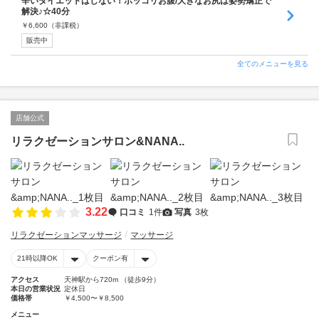
辛いダイエットはしない！ポッコリお腹/大きなお尻は姿勢矯正で
解決♪☆40分
￥
6,600
（非課税）
販売中
全てのメニューを見る
店舗公式
リラクゼーションサロン&NANA..
3.22
口コミ
1件
写真
3枚
リラクゼーションマッサージ
マッサージ
21時以降OK
クーポン有
アクセス
天神駅から720m （徒歩9分）
本日の営業状況
定休日
価格帯
￥4,500〜￥8,500
メニュー