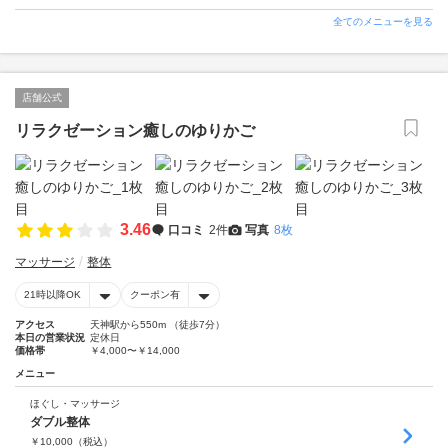
全てのメニューを見る
店舗公式
リラクゼーション癒しのゆりかご
3.46
口コミ
2件
写真
8枚
マッサージ
整体
21時以降OK
クーポン有
アクセス
天神駅から550m （徒歩7分）
本日の営業状況
定休日
価格帯
￥4,000〜￥14,000
メニュー
ほぐし・マッサージ
ダブル整体
￥
10,000
（税込）