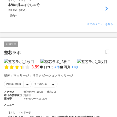
ほぐし・マッサージ
本気の揉みほぐし30分
￥
3,150
（税込）
販売中
全てのメニューを見る
店舗公式
整芯ラボ
3.59
口コミ
4件
写真
11枚
整体
マッサージ
リラクゼーションマッサージ
21時以降OK
クーポン有
アクセス
天神駅から190m （徒歩3分）
本日の営業状況
定休日
価格帯
￥6,600〜￥13,200
メニュー
ほぐし・マッサージ