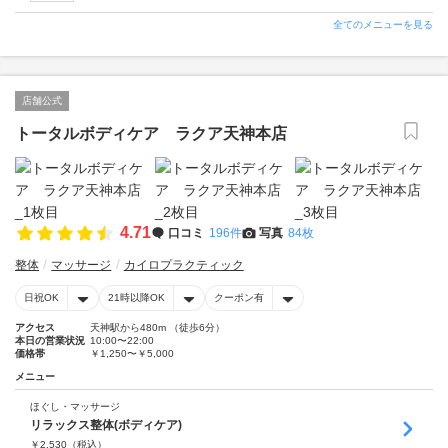
全てのメニューを見る
店舗公式
トータルボディケア ラクア天神本店
4.71
口コミ
196件
写真
84枚
整体
マッサージ
カイロプラクティック
日祝OK
21時以降OK
クーポン有
アクセス
天神駅から480m （徒歩6分）
本日の営業状況
10:00〜22:00
価格帯
￥1,250〜￥5,000
メニュー
ほぐし・マッサージ
リラックス整体(ボディケア)
￥
2,530
（税込）