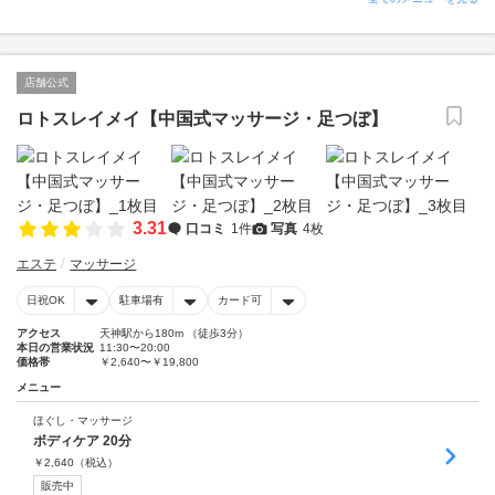
店舗公式
ロトスレイメイ【中国式マッサージ・足つぼ】
3.31
口コミ
1件
写真
4枚
エステ
マッサージ
日祝OK
駐車場有
カード可
アクセス
天神駅から180m （徒歩3分）
本日の営業状況
11:30〜20:00
価格帯
￥2,640〜￥19,800
メニュー
ほぐし・マッサージ
ボディケア 20分
￥
2,640
（税込）
販売中