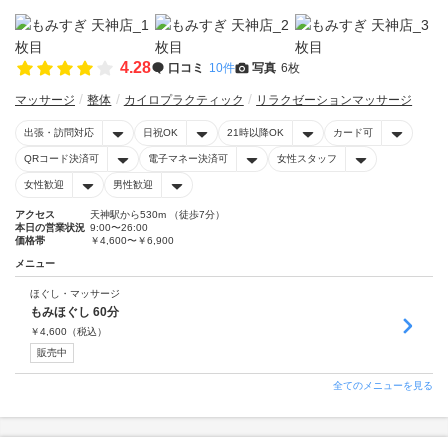
4.28
口コミ
10件
写真
6枚
マッサージ
整体
カイロプラクティック
リラクゼーションマッサージ
出張・訪問対応
日祝OK
21時以降OK
カード可
QRコード決済可
電子マネー決済可
女性スタッフ
女性歓迎
男性歓迎
アクセス
天神駅から530m （徒歩7分）
本日の営業状況
9:00〜26:00
価格帯
￥4,600〜￥6,900
メニュー
ほぐし・マッサージ
もみほぐし 60分
￥
4,600
（税込）
販売中
全てのメニューを見る