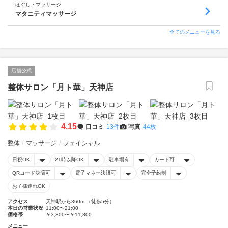
ほぐし・マッサージ
マタニティマッサージ
全てのメニューを見る
店舗公式
整体サロン「月ト華」天神店
4.15
口コミ
13件
写真
44枚
整体
マッサージ
フェイシャル
日祝OK
21時以降OK
駐車場有
カード可
QRコード決済可
電子マネー決済可
完全予約制
お子様連れOK
アクセス
天神駅から360m （徒歩5分）
本日の営業状況
11:00〜21:00
価格帯
￥3,300〜￥11,800
メニュー