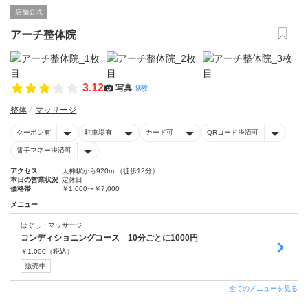
店舗公式
アーチ整体院
3.12
写真
9枚
整体
マッサージ
クーポン有
駐車場有
カード可
QRコード決済可
電子マネー決済可
アクセス
天神駅から920m （徒歩12分）
本日の営業状況
定休日
価格帯
￥1,000〜￥7,000
メニュー
ほぐし・マッサージ
コンディショニングコース 10分ごとに1000円
￥
1,000
（税込）
販売中
全てのメニューを見る