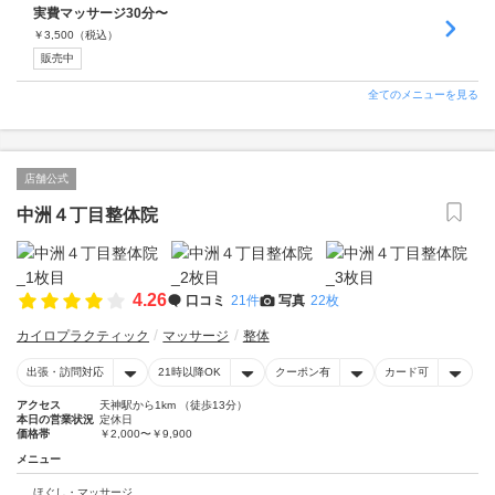
実費マッサージ30分〜
￥
3,500
（税込）
販売中
全てのメニューを見る
店舗公式
中洲４丁目整体院
4.26
口コミ
21件
写真
22枚
カイロプラクティック
マッサージ
整体
出張・訪問対応
21時以降OK
クーポン有
カード可
アクセス
天神駅から1km （徒歩13分）
本日の営業状況
定休日
価格帯
￥2,000〜￥9,900
メニュー
ほぐし・マッサージ