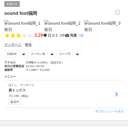
店舗公式
sound foot福岡
3.29
口コミ
3件
写真
7枚
マッサージ
整体
日祝OK
クーポン有
カード可
アクセス
天神駅から160m （徒歩2分）
本日の営業状況
10:00〜20:30
価格帯
￥1,080〜￥3,000
メニュー
ほぐし・マッサージ
美トックス
￥
2,160
（税込）
販売中
全てのメニューを見る