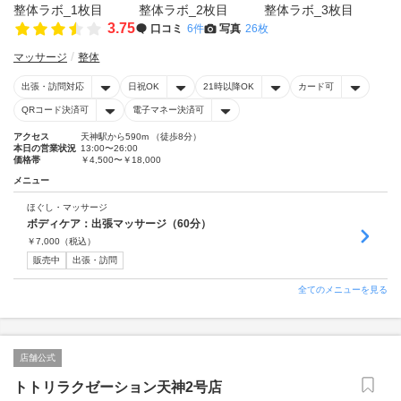
3.75
口コミ
6件
写真
26枚
マッサージ
整体
出張・訪問対応
日祝OK
21時以降OK
カード可
QRコード決済可
電子マネー決済可
アクセス
天神駅から590m （徒歩8分）
本日の営業状況
13:00〜26:00
価格帯
￥4,500〜￥18,000
メニュー
ほぐし・マッサージ
ボディケア：出張マッサージ（60分）
￥
7,000
（税込）
販売中
出張・訪問
全てのメニューを見る
店舗公式
トトリラクゼーション天神2号店