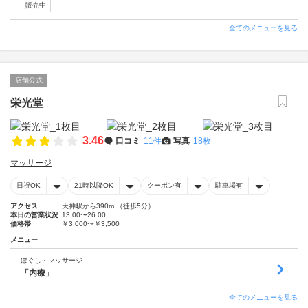
販売中
全てのメニューを見る
店舗公式
栄光堂
3.46
口コミ
11件
写真
18枚
マッサージ
日祝OK
21時以降OK
クーポン有
駐車場有
アクセス
天神駅から390m （徒歩5分）
本日の営業状況
13:00〜26:00
価格帯
￥3,000〜￥3,500
メニュー
ほぐし・マッサージ
「内療」
全てのメニューを見る