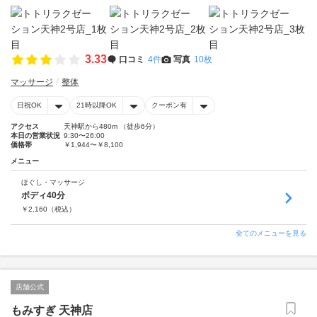
3.33
口コミ
4件
写真
10枚
マッサージ
整体
日祝OK
21時以降OK
クーポン有
アクセス
天神駅から480m （徒歩6分）
本日の営業状況
9:30〜26:00
価格帯
￥1,944〜￥8,100
メニュー
ほぐし・マッサージ
ボディ40分
￥
2,160
（税込）
全てのメニューを見る
店舗公式
もみすぎ 天神店