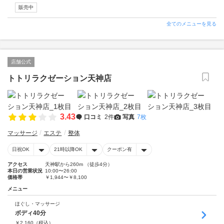
販売中
全てのメニューを見る
店舗公式
トトリラクゼーション天神店
3.43
口コミ
2件
写真
7枚
マッサージ
エステ
整体
日祝OK
21時以降OK
クーポン有
アクセス
天神駅から260m （徒歩4分）
本日の営業状況
10:00〜26:00
価格帯
￥1,944〜￥8,100
メニュー
ほぐし・マッサージ
ボディ40分
￥
2,160
（税込）