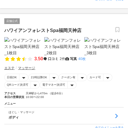
店舗公式
ハワイアンフォレストSpa福岡天神店
3.50
口コミ
2件
写真
40枚
エステ
マッサージ
日祝OK
21時以降OK
クーポン有
カード可
QRコード決済可
電子マネー決済可
アクセス
天神駅から470m （徒歩6分）
本日の営業状況
10:00〜22:00
メニュー
ほぐし・マッサージ
ボディ
全てのメニューを見る