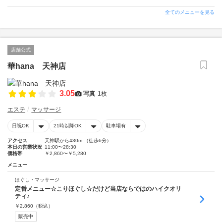
全てのメニューを見る
店舗公式
華hana 天神店
3.05
写真
1枚
エステ
マッサージ
日祝OK
21時以降OK
駐車場有
アクセス
天神駅から430m （徒歩6分）
本日の営業状況
11:00〜28:30
価格帯
￥2,860〜￥5,280
メニュー
ほぐし・マッサージ
定番メニュー☆こりほぐし☆だけど当店ならではのハイクオリ
ティ♪
￥
2,860
（税込）
販売中