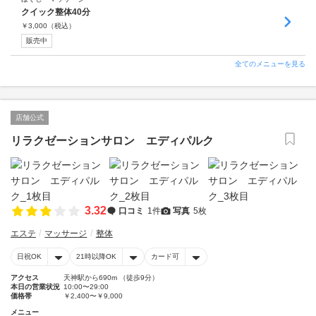
クイック整体40分
￥
3,000
（税込）
販売中
全てのメニューを見る
店舗公式
リラクゼーションサロン エディパルク
3.32
口コミ
1件
写真
5枚
エステ
マッサージ
整体
日祝OK
21時以降OK
カード可
アクセス
天神駅から690m （徒歩9分）
本日の営業状況
10:00〜29:00
価格帯
￥2,400〜￥9,000
メニュー