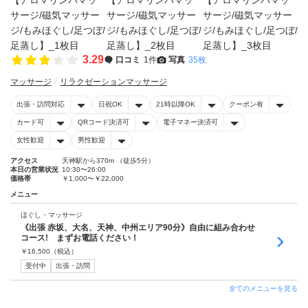
3.29
口コミ
1件
写真
35枚
マッサージ
リラクゼーションマッサージ
出張・訪問対応
日祝OK
21時以降OK
クーポン有
カード可
QRコード決済可
電子マネー決済可
女性歓迎
男性歓迎
アクセス
天神駅から370m （徒歩5分）
本日の営業状況
10:30〜26:00
価格帯
￥1,000〜￥22,000
メニュー
ほぐし・マッサージ
《出張 赤坂、大名、天神、中州エリア90分》自由に組み合わせ
コース! まずお電話ください！
￥
16,500
（税込）
受付中
出張・訪問
全てのメニューを見る