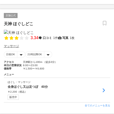
店舗公式
天神 ほぐしどこ
3.34
口コミ
1件
写真
1枚
マッサージ
日祝OK
21時以降OK
アクセス
天神駅から190m （徒歩3分）
本日の営業状況
9:00〜23:00
価格帯
￥1,500〜￥6,600
メニュー
ほぐし・マッサージ
全身ほぐし又は足つぼ 40分
￥
2,200
（税込）
販売中
全てのメニューを見る