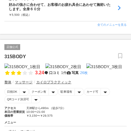
好みの強さに合わせて、お客様のお疲れ具合にあわせて施術いた
します。全身６０分
￥
5,500
（税込）
全てのメニューを見る
店舗公式
315BODY
3.24
口コミ
1件
写真
26枚
整体
マッサージ
カイロプラクティック
日祝OK
クーポン有
駐車場有
カード可
QRコード決済可
アクセス
天神駅から490m （徒歩7分）
本日の営業状況
10:00〜21:00
価格帯
￥3,150〜￥29,575
メニュー