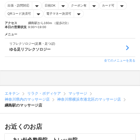
出張・訪問対応
日祝OK
クーポン有
カード可
QRコード決済可
電子マネー決済可
アクセス
綱島駅から160m （徒歩2分）
本日の営業状況
9:00〜19:00
メニュー
リフレクソロジー(足裏・足つぼ)
ゆる足リフレクソロジー
全てのメニューを見る
エキテン
リラク・ボディケア
マッサージ
神奈川県内のマッサージ店
神奈川県横浜市港北区のマッサージ店
綱島駅のマッサージ店
お近くのお店
あい針灸整骨院 トレッサ院