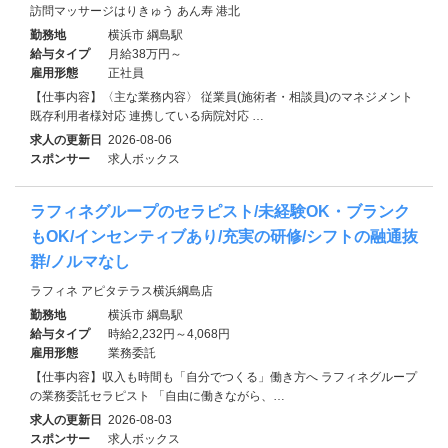
訪問マッサージはりきゅう あん寿 港北
勤務地
横浜市 綱島駅
給与タイプ
月給38万円～
雇用形態
正社員
【仕事内容】〈主な業務内容〉 従業員(施術者・相談員)のマネジメント
既存利用者様対応 連携している病院対応 …
求人の更新日
2026-08-06
スポンサー
求人ボックス
ラフィネグループのセラピスト/未経験OK・ブランク
もOK/インセンティブあり/充実の研修/シフトの融通抜
群/ノルマなし
ラフィネ アピタテラス横浜綱島店
勤務地
横浜市 綱島駅
給与タイプ
時給2,232円～4,068円
雇用形態
業務委託
【仕事内容】収入も時間も「自分でつくる」働き方へ ラフィネグループ
の業務委託セラピスト 「自由に働きながら、…
求人の更新日
2026-08-03
スポンサー
求人ボックス