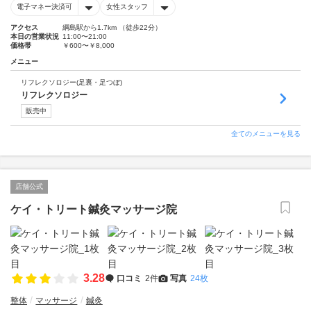
電子マネー決済可
女性スタッフ
アクセス
綱島駅から1.7km （徒歩22分）
本日の営業状況
11:00〜21:00
価格帯
￥600〜￥8,000
メニュー
リフレクソロジー(足裏・足つぼ)
リフレクソロジー
販売中
全てのメニューを見る
店舗公式
ケイ・トリート鍼灸マッサージ院
3.28
口コミ
2件
写真
24枚
整体
マッサージ
鍼灸