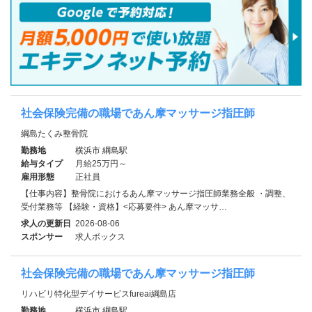
社会保険完備の職場であん摩マッサージ指圧師
綱島たくみ整骨院
勤務地
横浜市 綱島駅
給与タイプ
月給25万円～
雇用形態
正社員
【仕事内容】整骨院におけるあん摩マッサージ指圧師業務全般 ・調整、
受付業務等 【経験・資格】<応募要件> あん摩マッサ…
求人の更新日
2026-08-06
スポンサー
求人ボックス
社会保険完備の職場であん摩マッサージ指圧師
リハビリ特化型デイサービスfureai綱島店
勤務地
横浜市 綱島駅