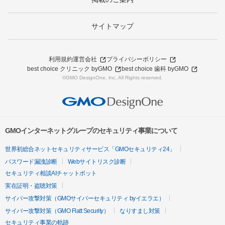
サイトマップ
利用規約
運営会社
プライバシーポリシー
best choice クリニック byGMO
best choice 歯科 byGMO
©GMO DesignOne, Inc. All Rights reserved.
GMOインターネットグループのセキュリティ事業について
世界初総合ネットセキュリティサービス「GMOセキュリティ24」
パスワード漏洩診断
Webサイトリスク診断
セキュリティ相談AIチャットボット
実在証明・盗聴対策
サイバー攻撃対策（GMOサイバーセキュリティ byイエラエ）
サイバー攻撃対策（GMO Flatt Security）
なりすまし対策
セキュリティ事業の軌跡