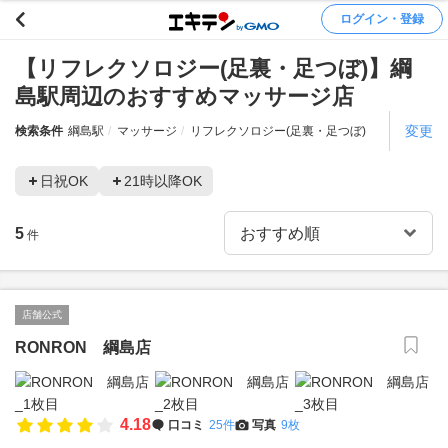
ログイン・登録
【リフレクソロジー(足裏・足つぼ)】綱
島駅周辺のおすすめマッサージ店
変更
検索条件
綱島駅
マッサージ
リフレクソロジー(足裏・足つぼ)
日祝OK
21時以降OK
5
件
店舗公式
RONRON 綱島店
4.18
口コミ
25件
写真
9枚