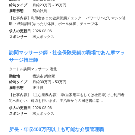
給与タイプ
月給23万円～35万円
雇用形態
契約社員
【仕事内容】利用者さまの健康状態チェック ・パワーリハビリマシン補
助 ・機能訓練(ゆったり体操、ボール体操、チューブ体…
求人の更新日
2026-08-06
スポンサー
求人ボックス
訪問マッサージ師・社会保険完備の職場であん摩マッ
サージ指圧師
タートル訪問マッサージ 港北
勤務地
横浜市 綱島駅
給与タイプ
月給30万円～53万円
雇用形態
正社員
【仕事内容】〈主な業務内容〉 車(自家用車もしくは社用車)でご利用者
宅へ向かい、施術を行います。主治医からの同意書に沿…
求人の更新日
2026-08-06
スポンサー
求人ボックス
所長・年収400万円以上も可能な介護管理職