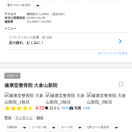
電子マネー決済可
アクセス
綱島駅から240m （徒歩4分）
本日の営業状況
10:00〜21:00
価格帯
￥2,000〜￥6,000
メニュー
リフレクソロジー(足裏・足つぼ)
足の疲れ、むくみに！
全てのメニューを見る
店舗公式
健康堂整骨院 大倉山新院
4.72
口コミ
98件
写真
54枚
整体
マッサージ
鍼灸
日祝OK
クーポン有
カード可
QRコード決済可