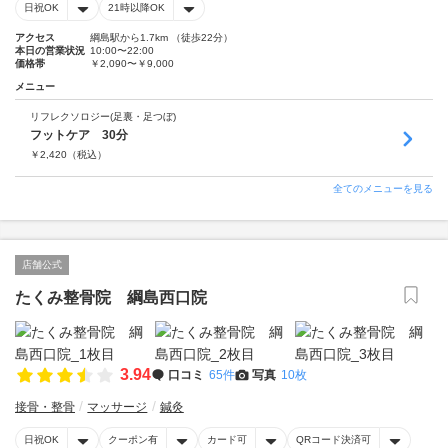
日祝OK
21時以降OK
アクセス
綱島駅から1.7km （徒歩22分）
本日の営業状況
10:00〜22:00
価格帯
￥2,090〜￥9,000
メニュー
リフレクソロジー(足裏・足つぼ)
フットケア 30分
￥
2,420
（税込）
全てのメニューを見る
店舗公式
たくみ整骨院 綱島西口院
3.94
口コミ
65件
写真
10枚
接骨・整骨
マッサージ
鍼灸
日祝OK
クーポン有
カード可
QRコード決済可