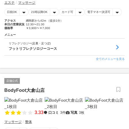
エステ
マッサージ
日祝OK
21時以降OK
カード可
電子マネー決済可
アクセス
綱島駅から42m （徒歩1分）
本日の営業状況
12:30〜21:30
価格帯
￥3,900〜￥7,000
メニュー
リフレクソロジー(足裏・足つぼ)
フットリフレクソロジーコース
全てのメニューを見る
店舗公式
BodyFoot大倉山店
3.33
口コミ
3件
写真
3枚
マッサージ
整体