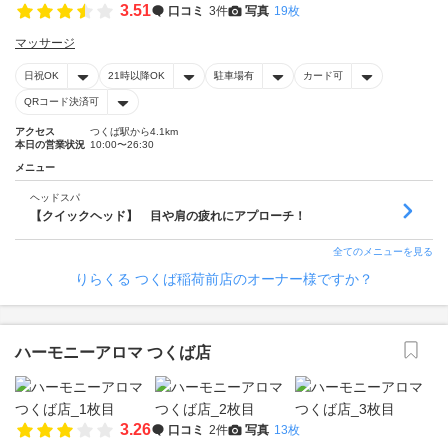
3.51
口コミ
3件
写真
19枚
マッサージ
日祝OK
21時以降OK
駐車場有
カード可
QRコード決済可
アクセス
つくば駅から4.1km
本日の営業状況
10:00〜26:30
メニュー
ヘッドスパ
【クイックヘッド】 目や肩の疲れにアプローチ！
全てのメニューを見る
りらくる つくば稲荷前店のオーナー様ですか？
ハーモニーアロマ つくば店
3.26
口コミ
2件
写真
13枚