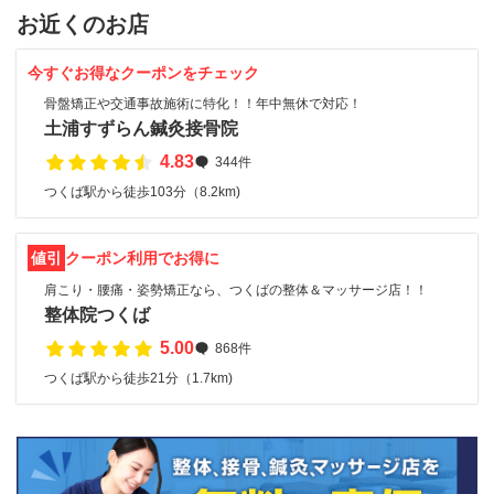
お近くのお店
今すぐお得なクーポンをチェック
骨盤矯正や交通事故施術に特化！！年中無休で対応！
土浦すずらん鍼灸接骨院
4.83
344件
つくば駅から徒歩103分（8.2km)
値引
クーポン利用でお得に
肩こり・腰痛・姿勢矯正なら、つくばの整体＆マッサージ店！！
整体院つくば
5.00
868件
つくば駅から徒歩21分（1.7km)