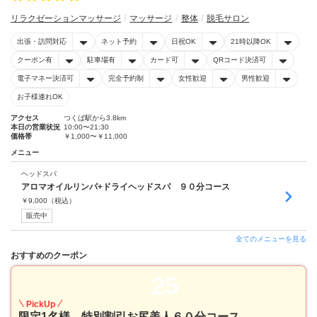
リラクゼーションマッサージ
マッサージ
整体
脱毛サロン
出張・訪問対応
ネット予約
日祝OK
21時以降OK
クーポン有
駐車場有
カード可
QRコード決済可
電子マネー決済可
完全予約制
女性歓迎
男性歓迎
お子様連れOK
アクセス
つくば駅から3.8km
本日の営業状況
10:00〜21:30
価格帯
￥1,000〜￥11,000
メニュー
ヘッドスパ
アロマオイルリンパ+ドライヘッドスパ ９０分コース
￥
9,000
（税込）
販売中
全てのメニューを見る
おすすめのクーポン
25
PickUp
限定1名様、特別割引お尻美人６０分コース