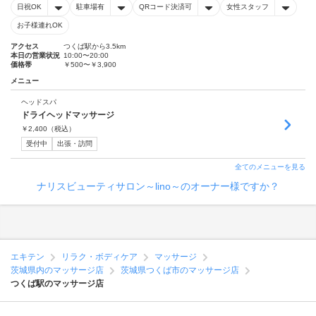
日祝OK
駐車場有
QRコード決済可
女性スタッフ
お子様連れOK
アクセス
つくば駅から3.5km
本日の営業状況
10:00〜20:00
価格帯
￥500〜￥3,900
メニュー
ヘッドスパ
ドライヘッドマッサージ
￥
2,400
（税込）
受付中
出張・訪問
全てのメニューを見る
ナリスビューティサロン～lino～のオーナー様ですか？
エキテン
リラク・ボディケア
マッサージ
茨城県内のマッサージ店
茨城県つくば市のマッサージ店
つくば駅のマッサージ店