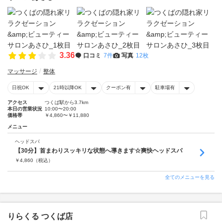
3.36
口コミ
7件
写真
12枚
マッサージ
整体
日祝OK
21時以降OK
クーポン有
駐車場有
アクセス
つくば駅から3.7km
本日の営業状況
10:00〜20:00
価格帯
￥4,860〜￥11,880
メニュー
ヘッドスパ
【30分】首まわりスッキリな状態へ導きます☆爽快ヘッドスパ
￥
4,860
（税込）
全てのメニューを見る
りらくる つくば店