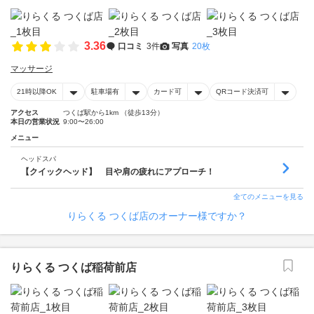
3.36
口コミ
3件
写真
20枚
マッサージ
21時以降OK
駐車場有
カード可
QRコード決済可
アクセス
つくば駅から1km （徒歩13分）
本日の営業状況
9:00〜26:00
メニュー
ヘッドスパ
【クイックヘッド】 目や肩の疲れにアプローチ！
全てのメニューを見る
りらくる つくば店のオーナー様ですか？
りらくる つくば稲荷前店