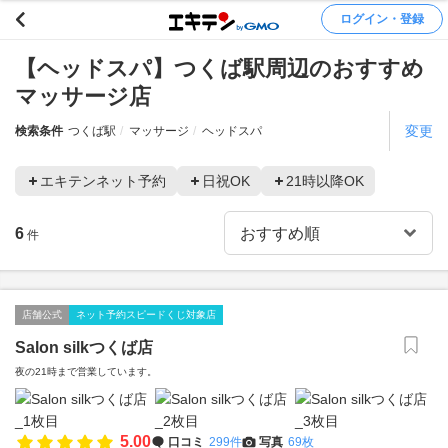
ログイン・登録
【ヘッドスパ】つくば駅周辺のおすすめ
マッサージ店
変更
検索条件
つくば駅
マッサージ
ヘッドスパ
エキテンネット予約
日祝OK
21時以降OK
6
件
店舗公式
ネット予約スピードくじ対象店
Salon silkつくば店
夜の21時まで営業しています。
5.00
口コミ
299件
写真
69枚